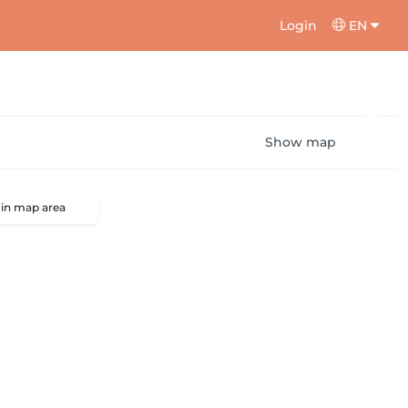
Login
EN
Show map
 in map area