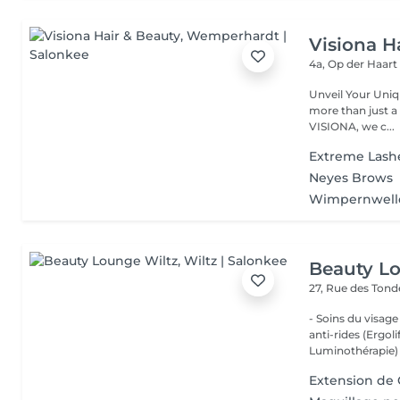
Visiona H
4a, Op der Haar
Unveil Your Unique Style with Passion and E
more than just a hairstyle it's a reflection
VISIONA, we c...
Extreme Lash
Neyes Brows
Wimpernwell
Beauty L
27, Rue des Ton
- Soins du visage
anti-rides (Ergol
Luminothérapie) -
Extension de 