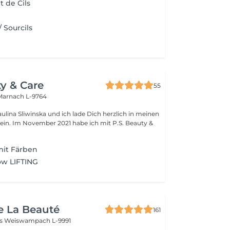
 de Cils
/ Sourcils
ty & Care
55
Marnach L-9764
ulina Sliwinska und ich lade Dich herzlich in meinen
 Im November 2021 habe ich mit P.S. Beauty &
mit Färben
w LIFTING
e La Beauté
161
ss
Weiswampach L-9991