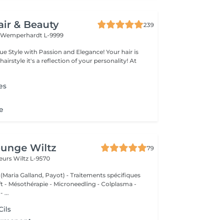
air & Beauty
239
t
Wemperhardt L-9999
legance! Your hair is
 of your personality! At
es
e
ounge Wiltz
79
deurs
Wiltz L-9570
 (Maria Galland, Payot) - Traitements spécifiques
ift - Mésothérapie - Microneedling - Colplasma -
 ...
Cils