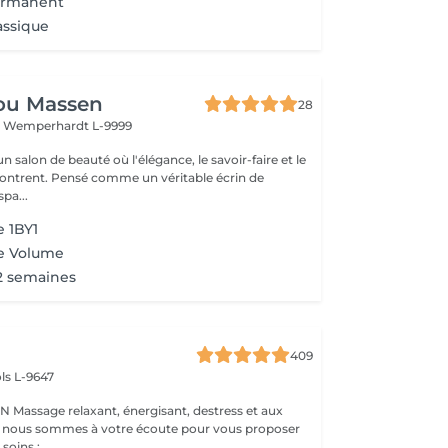
ermanent
assique
ou Massen
28
t
Wemperhardt L-9999
 salon de beauté où l'élégance, le savoir-faire et le
contrent. Pensé comme un véritable écrin de
pa...
 1BY1
e Volume
2 semaines
409
ls L-9647
s et aux
 : nous sommes à votre écoute pour vous proposer
oins :...