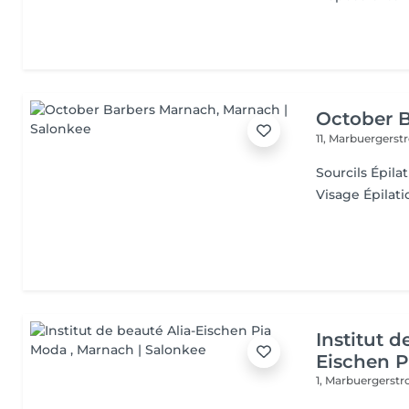
October 
11, Marbuergerst
Sourcils Épilat
Visage Épilatio
Institut d
Eischen 
1, Marbuergerst