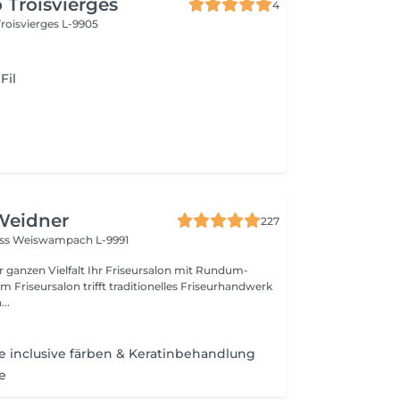
 Troisvierges
4
Troisvierges L-9905
Fil
Weidner
227
oss
Weiswampach L-9991
lt Ihr Friseursalon mit Rundum-
..
 inclusive färben & Keratinbehandlung
e