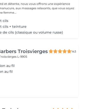
té et détente, nous vous offrons une expérience
 manucure, aux massages relaxants, que vous soyez
e femme...
 cils
cils + teinture
 de cils (classique ou volume russe)
arbers Troisvierges
143
Troisvierges L-9905
ion au fil
n au fil