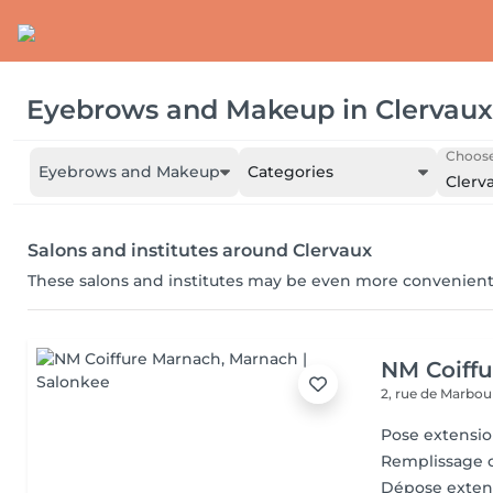
Eyebrows and Makeup
in
Clervaux
Choose
Eyebrows and Makeup
Categories
Clerv
Salons and institutes around Clervaux
These salons and institutes may be even more convenient
NM Coiff
2, rue de Marbo
Pose extensi
Remplissage c
Dépose exten