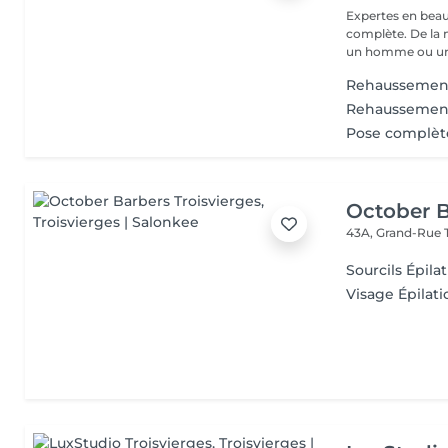
Expertes en beau
complète. De la
un homme ou un
Rehaussement
Rehaussement 
Pose complète
October B
43A, Grand-Rue
Sourcils Épilat
Visage Épilatio