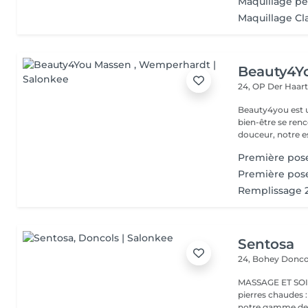
Maquillage p
Maquillage Cl
Beauty4Y
24, OP Der Haar
Beauty4you est un
bien-être se ren
douceur, notre es
Première pose
Première pos
Remplissage 
Sentosa
24, Bohey
Donco
MASSAGE ET SOIN Massage relaxant, énergisant, destres
pierres chaudes
notre gamme de s