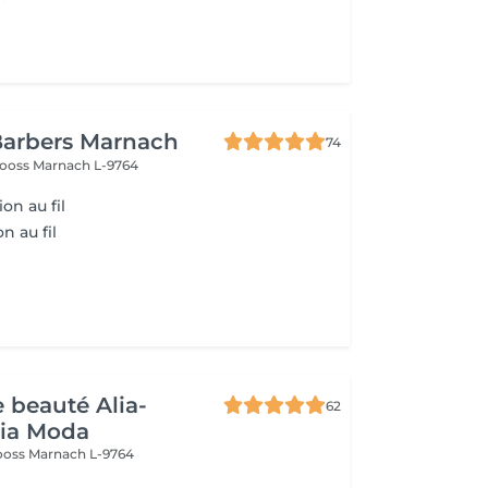
Barbers Marnach
74
rooss
Marnach L-9764
ion au fil
n au fil
e beauté Alia-
62
Pia Moda
rooss
Marnach L-9764