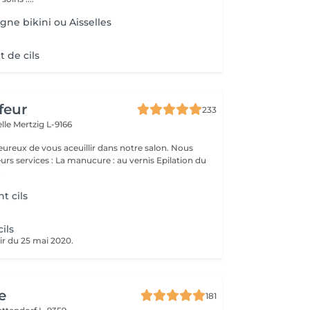
igne bikini ou Aisselles
 de cils
feur
233
elle
Mertzig L-9166
ux de vous aceuillir dans notre salon. Nous
ucure : au vernis Epilation du
.
nt cils
ils
ir du 25 mai 2020.
e
181