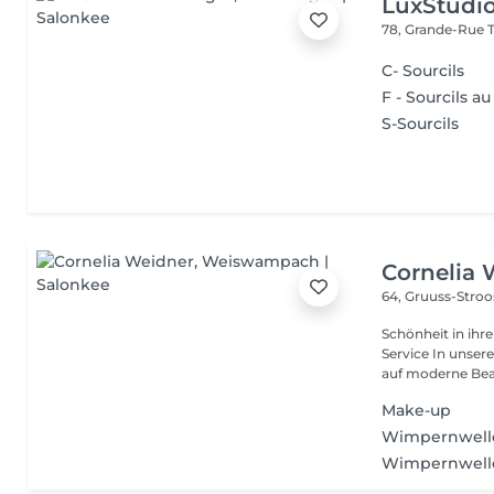
LuxStudio
78, Grande-Rue
C- Sourcils
F - Sourcils au 
S-Sourcils
Cornelia 
64, Gruuss-Stro
Schönheit in ihrer ganzen Vielfa
Service In unserem Friseursalon trifft traditionelles Friseurhandwerk
auf moderne Bea.
Make-up
Wimpernwelle
Wimpernwell