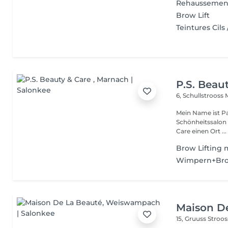
Rehaussement
Brow Lift
Teintures Cils 
P.S. Beau
6, Schullstrooss
Mein Name ist Pa
Schönheitssalon ein.
Care einen Ort ...
Brow Lifting 
Wimpern+Bro
Maison D
15, Gruuss Stroo