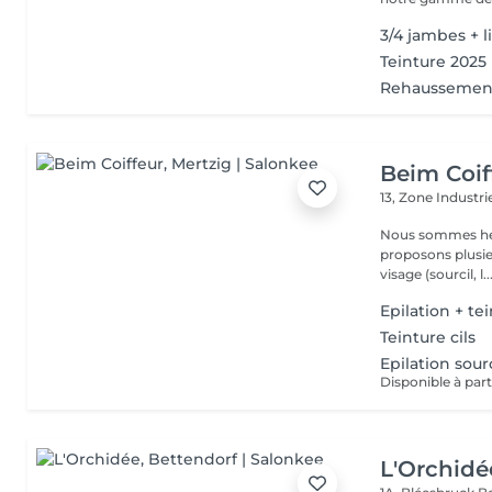
3/4 jambes + l
Teinture 2025
Rehaussement
Beim Coif
13, Zone Industri
Nous sommes heure
proposons plusieurs services : La man
visage (sourcil, l..
Epilation + tei
Teinture cils
Epilation sourc
Disponible à part
L'Orchidé