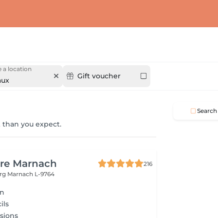
 a location
Gift voucher
aux
Search
 than you expect.
ure Marnach
216
urg
Marnach L-9764
on
ils
sions