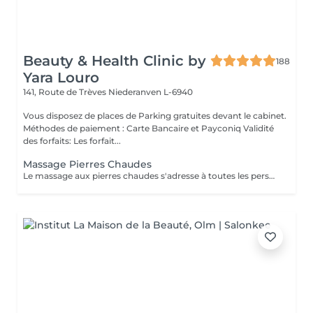
Beauty & Health Clinic by
188
Yara Louro
141, Route de Trèves
Niederanven L-6940
Vous disposez de places de Parking gratuites devant le cabinet.
Méthodes de paiement : Carte Bancaire et Payconiq Validité
des forfaits: Les forfait...
Massage Pierres Chaudes
Le massage aux pierres chaudes s'adresse à toutes les personnes souhaitant décompresser et lâcher prise. En plus de vous apporter une sensation de bien-être, le massage aux pierres chaudes vous procure les vertus thérapeutiques suivantes: - Génère un sentiment de bien-être et d'apaisement qui se prolonge après la séance - Relaxe les muscles en profondeur - Favorise l'oxygénation des tissus - Lutte contre le stress et la fatigue - Améliore la circulation sanguine - Augmente le métabolisme cellulaire - Stimule les fonctions lymphatiques (élimination des toxines)