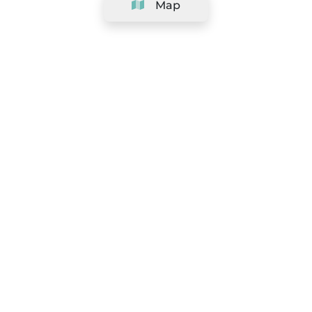
Map
Company
Support
Team
&
Careers
Information for salons
Legal
Exercise withdrawal right
Terms and conditions
Privacy Policy