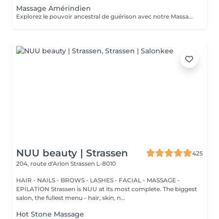
Massage Amérindien
Explorez le pouvoir ancestral de guérison avec notre Massage Amérindien aux Pierres Chaudes. Plongez dans une expérience où la sagesse des traditions amérindiennes se marie à la chaleur bienfaisante des pierres. Les pierres chaudes, soigneusement positionnées le long de votre corps, libèrent une énergie apaisante qui soulage les tensions musculaires et stimule la circulation. Les mouvements rituels et les propriétés énergisantes des pierres créent une harmonie unique entre le physique et le spirituel. Laissez-vous emporter par la chaleur réconfortante et les bienfaits revitalisants de notre Massage Amérindien avec des pierres chaudes.
NUU beauty | Strassen
425
204, route d'Arlon
Strassen L-8010
HAIR - NAILS - BROWS - LASHES - FACIAL - MASSAGE -
EPILATION Strassen is NUU at its most complete. The biggest
salon, the fullest menu - hair, skin, n...
Hot Stone Massage