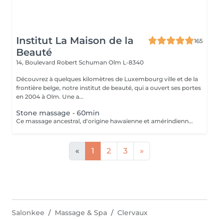
Institut La Maison de la
165
Beauté
14, Boulevard Robert Schuman
Olm L-8340
Découvrez à quelques kilomètres de Luxembourg ville et de la
frontière belge, notre institut de beauté, qui a ouvert ses portes
en 2004 à Olm. Une a...
Stone massage - 60min
Ce massage ancestral, d'origine hawaïenne et amérindienne, vous offre une synergie magique entre les mains de l'esthéticienne et la chaleur des pierres volcaniques en basaltes composées de laves pure pour une détente extrême. Une douce chaleur vous enveloppe et vous procure une sensation de bien-être. Avec leurs différentes vertus thérapeutiques, les pierres sont déposées sur les points sensibles et/ou douloureux du corps. Un lâché pris qui détoxifie l'organisme et améliore la circulation sanguine. Outre leur effet drainant et relaxant, elles stimulent les muscles et défont les nuds pour une sensation réconfortante.
«
1
2
3
»
Salonkee
Massage & Spa
Clervaux