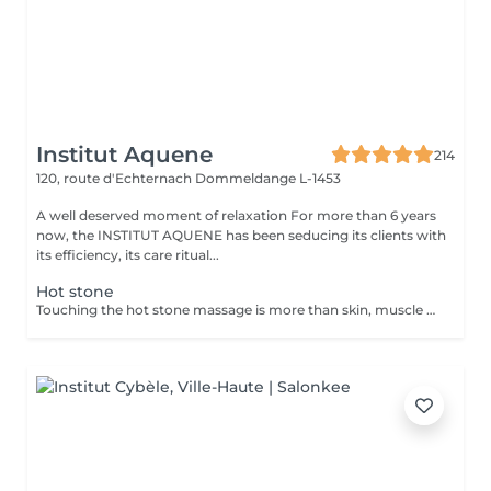
Institut Aquene
214
120, route d'Echternach
Dommeldange L-1453
A well deserved moment of relaxation For more than 6 years
now, the INSTITUT AQUENE has been seducing its clients with
its efficiency, its care ritual...
Hot stone
Touching the hot stone massage is more than skin, muscle or limb. Through this touch, we offer the person a homecoming. The energies of fire specific basalt stones, and cean energy marine stones or marbles water, take them our cells in a whirlwind of surprises the mind can not control. Head wins.