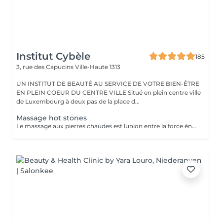
Institut Cybèle
185
3, rue des Capucins
Ville-Haute 1313
UN INSTITUT DE BEAUTÉ AU SERVICE DE VOTRE BIEN-ÊTRE
EN PLEIN COEUR DU CENTRE VILLE Situé en plein centre ville
de Luxembourg à deux pas de la place d...
Massage hot stones
Le massage aux pierres chaudes est lunion entre la force énergétique des pierres, leurs chaleurs, leurs douceurs et la masseuse. Ce sont des pierres de basalte volcanique chauffées à une température entre 50 et 60 degrés. Ce massage permet de lâcher prise, soulage les douleurs et relâche les nuds musculaires.