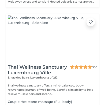
Melt away stress and tension! Heated volcanic stones are gently placed and massaged over the body to warm the muscles, increase circulation, and promote a deep state of relaxation. Perfect for relieving tension, easing anxiety, and restoring inner calm. Age restrictions: there are no age restrictions for this procedure. Post procedure recommendations: do not do sport and any sharp movements 2-3 hours after the procedure. Frequency: 1-2 times per week, 10 times in total. Repeat once in 3-6 months.
Thai Wellness Sanctuary
350
Luxembourg Ville
3, rue des Bains
Luxembourg L-1212
Thai wellness sanctuary offers a mind-balanced, body-
rejuvenated journey of well-being. Benefit is its ability to help
relieve muscle pain and sorene...
Couple Hot stone massage (Full body)