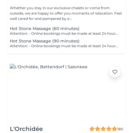
Whether you stay in our exclusive chalets or come from
outside, we are happy to offer you moments of relaxation. Feel
well cared for and pampered by e...
Hot Stone Massage (60 minutes)
Attention: - Online bookings must be made at least 24 hours in advance. - If you would like to book a massage at short notice (less than 24 hours in advance), please call +49 173 390 20 62. - If you have to cancel the massage, we kindly ask you to do so at least 24 hours in advance, otherwise we will have to charge 70% of the price of the massage. - Employees and times can be adjusted if necessary, after consultation with you. The combination of massage techniques with warm oil and the application of warm stones on your body can lead to a deep relaxation throughout the body. At the same time, acupuncture points are stimulated and muscle trigger points are relaxed. The massage ensures that daily stress and mental tension can fall off.
Hot Stone Massage (90 minutes)
Attention: - Online bookings must be made at least 24 hours in advance. - If you would like to book a massage at short notice (less than 24 hours in advance), please call +49 173 390 20 62. - If you have to cancel the massage, we kindly ask you to do so at least 24 hours in advance, otherwise we will have to charge 70% of the price of the massage. - Employees and times can be adjusted if necessary, after consultation with you. The combination of massage techniques with warm oil and the application of warm stones on your body can lead to a deep relaxation throughout the body. At the same time, acupuncture points are stimulated and muscle trigger points are relaxed. The massage ensures that daily stress and mental tension can fall off.
L'Orchidée
180