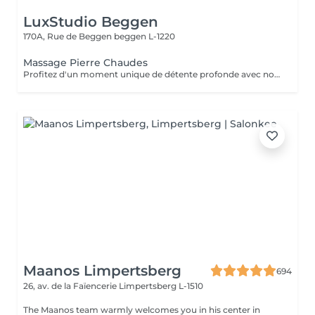
LuxStudio Beggen
170A, Rue de Beggen
beggen L-1220
Massage Pierre Chaudes
Profitez d'un moment unique de détente profonde avec notre massage aux pierres chaudes, disponible en séances de 60 ou 90 minutes. Nos esthéticiennes spécialisées appliquent des pierres de basalte chauffées stratégiquement le long du corps, en combinant des mouvements doux et des techniques traditionnelles de massage. La chaleur des pierres pénètre profondément dans les muscles, favorisant la détente et le soulagement des tensions. En plus des bienfaits physiques, tels que l'amélioration de la circulation sanguine et le soulagement des douleurs musculaires, la thérapie contribue à l'équilibre mental en réduisant le stress et l'anxiété. La combinaison unique de chaleur et de massage offre une expérience thérapeutique complète, revitalisant à la fois le corps et l'esprit. Laissez-vous envelopper par la chaleur réconfortante des pierres et embarquez pour un voyage vers le bien-être total. Le temps de préparation et d'installation de la cliente est inclus dans la période choisie, garantissant que chaque minute soit dédiée à votre bien-être.
Maanos Limpertsberg
694
26, av. de la Faïencerie
Limpertsberg L-1510
The Maanos team warmly welcomes you in his center in