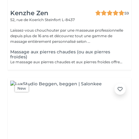
Kenzhe Zen
59
52, rue de Koerich
Steinfort L-8437
Laissez-vous chouchouter par une masseuse professionnelle
depuis plus de 16 ans et découvrez tout une gamme de
massage entièrement personnalisé selon ...
Massage aux pierres chaudes (ou aux pierres
froides)
Le massage aux pierres chaudes et aux pierres froides offrent des expériences differentes, chacune avec ses propres bienfaits. Le massage aux pierres chaudes est idéal pour la détente musculaire, la réduction du stress et l'amélioration de la circulation sanguine. Le massage aux pierres froides, quant à lui, est plus adapté pour soulager les inflammations, les douleurs aigues et pour une expérience revigorante, surtout pendant les périodes de chaleur.
New