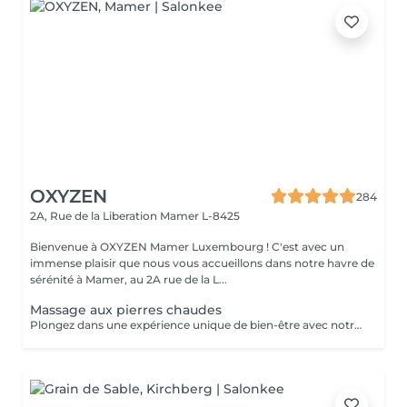
OXYZEN
284
2A, Rue de la Liberation
Mamer L-8425
Bienvenue à OXYZEN Mamer Luxembourg ! C'est avec un
immense plaisir que nous vous accueillons dans notre havre de
sérénité à Mamer, au 2A rue de la L...
Massage aux pierres chaudes
Plongez dans une expérience unique de bien-être avec notre massage aux pierres chaudes. Cette pratique traditionnelle repose sur l'utilisation de pierres de basalte chauffées dans un bain d'eau chaude à température constante. Ces pierres sont ensuite utilisées pour induire des effets physiologiques de détente et de détoxification pendant le massage. Allongé(e) sur les pierres, enveloppé(e) dans un drap adapté à votre morphologie, vous ressentirez une chaleur enveloppante, une véritable sensation de mini-sauna, idéale pour vous réchauffer en hiver. Ce soin unique vous plongera dans une expérience sensorielle exceptionnelle, combinant des sensations contrastées, des stimuli répétés et une profonde relaxation. Le massage aux pierres chaudes diffère considérablement des massages manuels traditionnels, offrant une expérience inoubliable. Soins proposé uniquement de fin octobre à Mars afin de pouvoir bénéficier de tous les bienfaits de celui-ci Pour prolonger ces moments de bien-être, nous vous invitons à découvrir nos cartes FORFAITS, conçues pour vous offrir des avantages exclusifs. Pour plus d'informations, visitez notre page Forfaits. Parfait aussi comme idée cadeau sur mesure. Pour en savoir plus, cliquez ici : https://www.oxyzen.lu Veuillez noter que ce massage est déconseillé aux femmes enceintes. Avertissement : Nos soins sont dédiés au bien-être et à la relaxation. Ils ne remplacent pas un suivi médical et ne relèvent pas de la kinésithérapie.