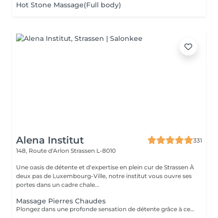
Hot Stone Massage(Full body)
Alena Institut
331
148, Route d'Arlon
Strassen L-8010
Une oasis de détente et d'expertise en plein cur de Strassen À
deux pas de Luxembourg-Ville, notre institut vous ouvre ses
portes dans un cadre chale...
Massage Pierres Chaudes
Plongez dans une profonde sensation de détente grâce à ce massage enveloppant réalisé avec des pierres volcaniques chaudes. La chaleur diffuse apaise les tensions musculaires, améliore la circulation et procure un bien-être incomparable. Un soin cocooning idéal pour relâcher le corps, calmer l'esprit et retrouver une harmonie totale.