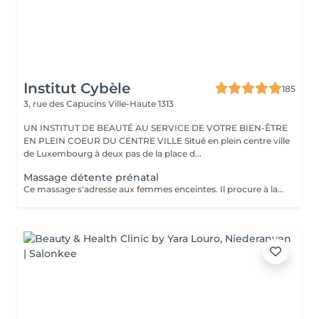
Institut Cybèle
185
3, rue des Capucins
Ville-Haute 1313
UN INSTITUT DE BEAUTÉ AU SERVICE DE VOTRE BIEN-ÊTRE
EN PLEIN COEUR DU CENTRE VILLE Situé en plein centre ville
de Luxembourg à deux pas de la place d...
Massage détente prénatal
Ce massage s'adresse aux femmes enceintes. Il procure à la future maman un grand moment de réconfort, réduit le stress, soulage les douleurs aux jambes et atténue l'inconfort de la pression du nerf sciatique. A partir du troisième mois jusqu'au terme de la grossesse.