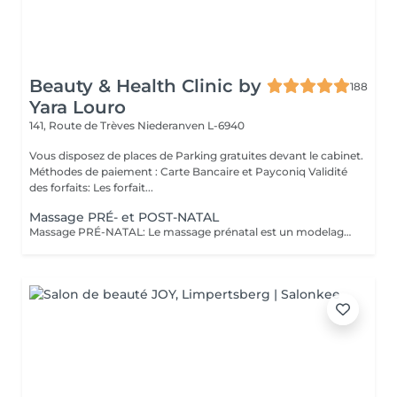
Beauty & Health Clinic by
188
Yara Louro
141, Route de Trèves
Niederanven L-6940
Vous disposez de places de Parking gratuites devant le cabinet.
Méthodes de paiement : Carte Bancaire et Payconiq Validité
des forfaits: Les forfait...
Massage PRÉ- et POST-NATAL
Massage PRÉ-NATAL: Le massage prénatal est un modelage thérapeutique spécialement conçu pour accompagner les femmes enceintes à travers leur grossesse et les bouleversements que celle-ci occasionne sur leur corps et leur psyché : pendant neuf mois, le corps subit, en effet, des changements extrêmement éprouvants que le massage prénatal peut atténuer. Relaxant et réconfortant, le massage prénatal permet à la fois de soulager le mental, la fatigue, mais aussi le physique grâce à des techniques douces de modelage qui vont venir stimuler les muscles et les articulations, améliorer la posture ou encore favoriser la circulation sanguine et lymphatique, très impactées lors de la grossesse. Le massage prénatal se pratique à partir du 4ème mois de grossesse. Massage POST-NATAL: Le massage post-natal est une pratique qui existe depuis des millénaires ayant pour but de soutenir et réconforter les nouvelles mamans dans leur période post-accouchement. Il s'agit d'un type de massage spécialement conçu pour répondre aux besoins émotionnels et physiques des femmes après la naissance du nouveau-né. Le massage offre de nombreux bienfaits, tant sur le plan psychologique que physique, ce qui constitue une source solide au rétablissement et à la relaxation de la mère.