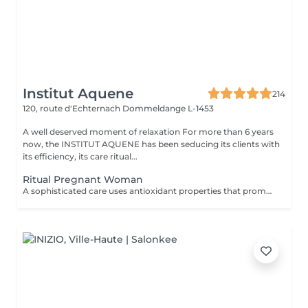
Institut Aquene
214
120, route d'Echternach
Dommeldange L-1453
A well deserved moment of relaxation For more than 6 years
now, the INSTITUT AQUENE has been seducing its clients with
its efficiency, its care ritual...
Ritual Pregnant Woman
A sophisticated care uses antioxidant properties that promote lymphatic draining, reinforcing the circulation and providing a sensation of pleasure and wellbeing. A moment of total relaxation between mother and baby, leaving your skin incredibly soft and comfortable. scrub + body wrap anti stretchmark + specific massage