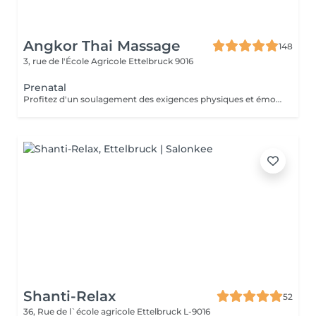
Angkor Thai Massage
148
3, rue de l'École Agricole
Ettelbruck 9016
Prenatal
Profitez d'un soulagement des exigences physiques et émotionnelles de la grossesse. Ce massage de grossesse doux soulagera l'inconfort, réduira l'enflure et aidera à réduire le stress. Sentez-vous glisser dans un état de relaxation calme pendant que notre thérapeute qualifiée utilise un toucher plus léger, en se concentrant sur les zones de votre corps les plus vulnérables au changement pendant la grossesse. Attention ! Ce massage est toutefois déconseillé les 3 premiers mois et le dernier mois de grossesse.
Shanti-Relax
52
36, Rue de l`école agricole
Ettelbruck L-9016