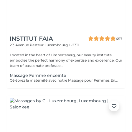
INSTITUT FAIA
457
27, Avenue Pasteur
Luxembourg L-2311
Located in the heart of Limpertsberg, our beauty institute
embodies the perfect harmony of expertise and excellence. Our
team of passionate professio...
Massage Femme enceinte
Célébrez la maternité avec notre Massage pour Femmes Enceintes. Conçu spécialement pour les futures mamans, ce massage offre une parenthèse de bien-être et de soulagement. Nos thérapeutes expérimentés utilisent des techniques douces pour apaiser les maux de dos, les tensions et les jambes fatiguées qui accompagnent souvent la grossesse. Vous serez choyée dans un environnement paisible, garantissant un moment de détente pour vous et votre bébé. Offrez-vous ce moment précieux de détente pour vous sentir choyée, détendue et prête à embrasser chaque instant de votre grossesse en toute sérénité