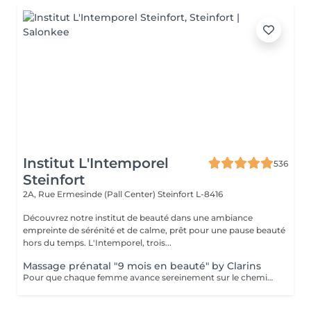
Institut L'Intemporel
536
Steinfort
2A, Rue Ermesinde (Pall Center)
Steinfort L-8416
Découvrez notre institut de beauté dans une ambiance
empreinte de sérénité et de calme, prêt pour une pause beauté
hors du temps. L'Intemporel, trois...
Massage prénatal "9 mois en beauté" by Clarins
Pour que chaque femme avance sereinement sur le chemin de la maternité, Clarins a mis au point un Soin cocooning qui décontracte les tensions, allège les jambes, améliore l'élasticité de la peau et aide à prévenir les marques de grossesse.