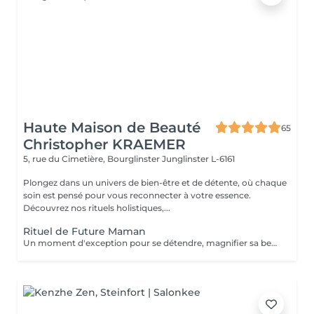
Haute Maison de Beauté
65
Christopher KRAEMER
5, rue du Cimetière, Bourglinster
Junglinster L-6161
Plongez dans un univers de bien-être et de détente, où chaque
soin est pensé pour vous reconnecter à votre essence.
Découvrez nos rituels holistiques,...
Rituel de Future Maman
Un moment d'exception pour se détendre, magnifier sa beauté naturelle, et faire une rencontre avec bébé avant l'heure. Des soins énergétiques seront prodigués afin d'équilibrer énergétiquement son corps, que ce soit au cours de la grossesse ou bien dans les derniers instants avant l'accouchement. Le Bain sacré Rituel de purification, équilibrage énergétique et séance de magnétisme. Méditation guidée, séance de sophrologie. Hammam crânien et facial Massage crânien Rituel de la cascade Rinçage avec une infusion de plantes Ne comprend pas le séchage des cheveux.