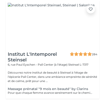
Institut L'Intemporel
284
Steinsel
6, rue Paul Eyschen - Pall Center (à l’étage)
Steinsel L-7317
Découvrez notre institut de beauté à Steinsel à l'étage de
l'épicerie Pall Center, dans une ambiance empreinte de sérénité
et de calme, prêt pour une ...
Massage prénatal "9 mois en beauté" by Clarins
Pour que chaque femme avance sereinement sur le chemin de la maternité, Clarins a mis au point un Soin cocooning qui décontracte les tensions, allège les jambes, améliore l'élasticité de la peau et aide à prévenir les marques de grossesse.