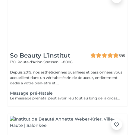
So Beauty L’institut
595
130, Route d'Arlon
Strassen L-8008
Depuis 2019, nos esthéticiennes qualifiées et passionnées vous
accueillent dans un véritable écrin de douceur, entièrement
dédié à votre bien-être et ...
Massage pré-Natale
Le massage prénatal peut avoir lieu tout au long de la grossesse (dès 3 mois). Il a des vertus relaxantes et hydratantes et permet aussi d'améliorer les sensations de jambes lourdes et les petits maux de dos. Aucune contre-indication médicale n'existe.