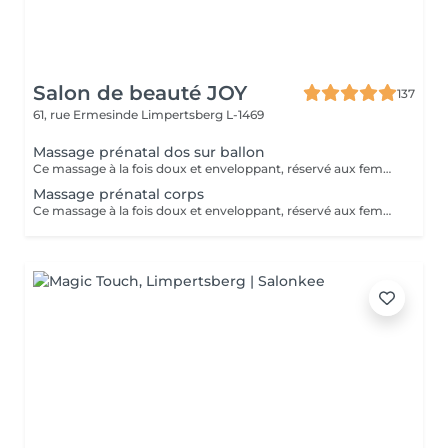
Salon de beauté JOY
137
61, rue Ermesinde
Limpertsberg L-1469
Massage prénatal dos sur ballon
Ce massage à la fois doux et enveloppant, réservé aux femmes enceintes dès le 3ème mois de grossesse . Il permettra de vous détendre des tensions occasionnées par votre grossesse . Ne laissez pas la fatigue et les courbatures vous empêcher de profiter de ce beau moment .
Massage prénatal corps
Ce massage à la fois doux et enveloppant, réservé aux femmes enceintes dès le 3ème de grossesse . Il permettra de vous détendre des tensions occasionnées par votre grossesse . Ne laissez pas la fatigue et les courbatures vous empêcher de profiter de ce beau moment .