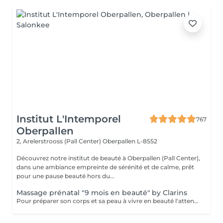
Institut L'Intemporel
767
Oberpallen
2, Arelerstrooss (Pall Center)
Oberpallen L-8552
Découvrez notre institut de beauté à Oberpallen (Pall Center),
dans une ambiance empreinte de sérénité et de calme, prêt
pour une pause beauté hors du...
Massage prénatal "9 mois en beauté" by Clarins
Pour préparer son corps et sa peau à vivre en beauté l'attente de son bébé. Soin cocooning qui décontracte les tensions, allège les jambes, améliore l'élasticité de la peau et aide à prévenir les marques de grossesse tant redoutées.