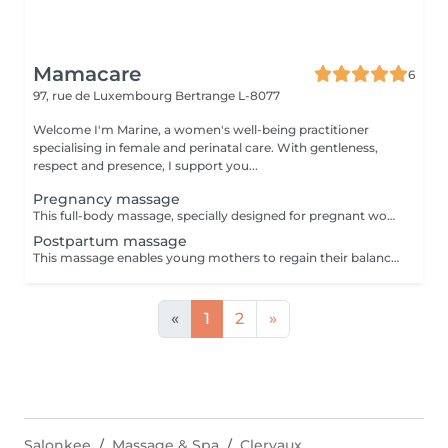
Mamacare
6
97, rue de Luxembourg
Bertrange L-8077
Welcome I'm Marine, a women's well-being practitioner
specialising in female and perinatal care. With gentleness,
respect and presence, I support you...
Pregnancy massage
This full-body massage, specially designed for pregnant women, helps relieve the aches and pains of pregnancy and relaxes both body and mind. It gently tames the lines of a body in transformation, preparing you for childbirth and motherhood in complete serenity. A blend of well-being massage techniques and energy points, this massage adapts to the specific needs of each woman and each stage of pregnancy: the choice of maneuvers is personalized to create a unique moment of relaxation. This massage can be practiced from the 2nd trimester onwards. The session consists of a time of exchange, so that we can get to know each other and you can tell me about your needs, followed by the massage itself, which lasts around 50 minutes.
Postpartum massage
This massage enables young mothers to regain their balance more quickly, providing an intense sensation of well-being from head to toe. Thanks to a unique protocol combining wellness massage techniques and Chinese medicine acupressure points, this massage reunites and rebalances the energy of the pelvis, gently repositioning the organs of the belly, stimulating vitality, relieving tension and decongesting heavy legs. It soothes stress, allows you to gently feel the contours of your body and feel good about it. This massage can be adapted and modulated according to need: the choice of maneuvers is personalized to best meet the specific needs of each client. OPTIONAL: Tightening with a rebozo (a specially woven fabric from Mexico) allows the pelvis to gently settle, relieving residual ligament or joint pain from pregnancy, and helping the organs and uterus to return to their original size and position.
«
1
2
»
Salonkee
Massage & Spa
Clervaux