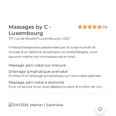
Massages by C -
335
Luxembourg
177, rue de Neudorf
Luxembourg L-2221
4 Massotherapeutes passionnées par le corps humain et
munies d'un diplôme de bachelor en kinésithérapie, nous
saurons mettre nos connaissances en anat...
Massage peri-natal sur-mesure
Drainage lymphatique prénatal
Profitez d'un drainage lymphatique sur notre table spécialement conçues pour nos clientes enceintes Avec des coussins amovibles, vous pourrez de nouveau vous allonger sur le ventre pour profiter pleinement de votre drainage, du premier au dernier trimestre
Massage péri-natal à domicile
Pour ce service nous nous déplaçons dans le confort de votre domicile avec notre table péri-natale Déplacement à Luxembourg ville ou alentours proches uniquement Le but du massage sera d'adapter la séance de sorte à vous permettre de profiter pleinement d'un massage normal, en vous allongeant notamment sur le ventre grâce à un espace prévu pour le ventre dans la table. Ainsi nous ne masserons pas votre ventre mais les zones musculaires de votre choix en fonction de vos douleurs, tensions, ou rétention. Le massage durera entre 1h et 1h30 (selon votre réservation) et débutera après notre temps de trajet et installation. Ainsi pour un rendez-vous pris à 12h, prévoyez que le massage commence vers 12h30.