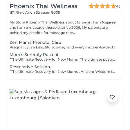
Phoenix Thai Wellness
45
117, Rte d'Arlon
Strassen 8009
My Story Phoenix Thai Wellness about to begin. I am Nujaree
and I am a massage therapist since 2006. My parents are
behind my passion for massage ther...
Zen Mama Prenatal Care
Pregnancy is a beautiful journey, and every mother-to-be deserves a moment of peaceful recovery. Our Zen Mama Prenatal Care is designed to gently ease muscular tension, promote overall physical comfort, and give you the quiet moment of reflection you deserve. Safe, professional, and deeply relaxing. Available for 13+ weeks of pregnancy. Special Note: This gentle wellness experience is exclusively available for mothers in their second and third trimesters (13 weeks and above). We recommend consulting your personal advisor or doctor before your first visit.
Mom's Serenity Retreat
"The Ultimate Recovery for New Moms" The ultimate postnatal comfort and relaxation experience. Gentle techniques help ease postpartum fluid retention, promote a wonderful sense of physical lightness, and encourage natural bodily harmony and relaxation. "Booking Guidelines" - Natural Birth: Recommended starting 4 weeks after delivery. - C-Section: Recommended starting 6 to 8 weeks after delivery (once you feel fully recovered and comfortable). Please consult with your doctor or personal healthcare provider prior to your first session.
Restorative Session
"The Ultimate Recovery for New Moms", Ancient Wisdom for the Modern Mother is a blend of soothing massage and warm herbal compress experience. - In Thai culture, the period following childbirth is considered a crucial time for a mother to "re-warm" her body and restore her vital energy. Our Traditional Thai Herbal Postnatal Care (known as a Yu Fai inspired ritual) is a comprehensive wellness experience designed to help new mothers recover physically and emotionally using the comforting warmth of organic Thai herbs. "Booking Guidelines" - Natural Birth: Recommended starting 4 weeks after delivery. - C-Section: Recommended starting 6 to 8 weeks after delivery (once you feel fully recovered and comfortable). Please consult with your doctor or personal healthcare provider prior to your first session.