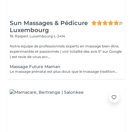
Sun Massages & Pédicure
21
Luxembourg
19, Raspert
Luxembourg L-2414
Notre équipe de professionnels experts en massage bien-être,
expérimentés et passionnés ( voir totalité des avis 5* sur Google
) est ravie de vous acc...
Massage Future Maman
Le massage prénatal est plus doux que le massage traditionnel mais saura néanmoins apporter réconfort aux muscles tendus, aux crampes associées au poids supplémentaire et aux changements physiques lors de la grossesse, ainsi que lutter contre le problème de circulation souvent responsable de jambes lourdes. Il pourra servir en tant que support émotif à la femme enceinte et se répercuter de façon bénéfique pour le bébé. Aussi, il procurera une réduction du stress et enseignera à la future maman l'art de la relaxation et de développement de sa capacité respiratoire, clés importantes pour l'accouchement. Pour son plus grand confort et un parfait lâcher-prise, nous utilisons un coussin morphologique breveté qui s'adapte aux formes de la future maman.