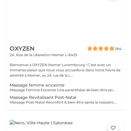
OXYZEN
284
2A, Rue de la Liberation
Mamer L-8425
Bienvenue à OXYZEN Mamer Luxembourg ! C'est avec un
immense plaisir que nous vous accueillons dans notre havre de
sérénité à Mamer, au 2A rue de la L...
Massage femme enceinte
Massage Femme Enceinte Une parenthèse de bien-être pour vous et votre bébé La grossesse est une étape unique et extraordinaire, mais aussi exigeante pour le corps et l'esprit. Notre Massage Femme Enceinte a été spécialement conçu pour accompagner les futures mamans en douceur, en apportant détente, vitalité et sérénité, tout en respectant vos besoins et ceux de votre bébé. Les bienfaits du Massage Femme Enceinte -Redonne de l'énergie : soulage la fatigue et procure un regain de vitalité. -Apaise tensions et inconforts : réduit les douleurs musculaires et articulaires liées à la grossesse. -Adoucit et assouplit la peau : favorise l'hydratation et aide à prévenir l'apparition de vergetures. -Renforce le lien avec bébé : un moment privilégié pour ressentir une profonde connexion émotionnelle. -Prépare à un accouchement harmonieux : en diminuant le stress et en relâchant les tensions musculaires. Chaque séance est réalisée par des praticiens expérimentés, formés pour garantir une expérience sécurisée, adaptée et profondément apaisante. Tout est pensé pour que vous puissiez vous évader du quotidien et savourer ce moment de douceur, rien que pour vous et votre bébé. Ce soin est conseillé à partir du 2 trimestre de grossesse. Déconseillé en cas de contre-indication médicale (demandez toujours l'avis de votre médecin). Avertissement : Nos massages sont exclusivement dédiés au bien-être et à la relaxation. Ils ne remplacent pas un suivi médical et ne relèvent pas de la kinésithérapie.
Massage Revitalisant Post-Natal
Massage Post-Natal Réconfort & bien-être après la naissance La période post-natale est un moment unique dans la vie d'une femme. Après l'accouchement, il est essentiel de prendre soin de soi pour retrouver son équilibre et son énergie. Notre Massage Post-Natal a été conçu pour vous offrir un moment de profonde détente, de réconfort et d'accompagnement dans cette nouvelle étape de vie. Les bienfaits du Massage Post-Natal -Retrouver son équilibre : aide le corps à récupérer plus rapidement et à retrouver son harmonie naturelle. -Remodeler la silhouette : accompagne en douceur la réappropriation du corps après la grossesse. -Stimuler la vitalité : combat la fatigue et redonne énergie et dynamisme. -Soulager les jambes lourdes et les tensions musculaires : procure un apaisement immédiat grâce à des gestes adaptés. -Favoriser l'élimination des toxines : soutient le processus naturel de purification de l'organisme. Après avoir donné la vie, offrez-vous ce précieux moment de bien-être. Cédric veille à ce que chaque séance soit une expérience sécurisée, apaisante et entièrement dédiée à votre récupération. Découvrez également nos cartes forfaits pour prolonger ces instants de douceur et de ressourcement. Ce soin est déconseillé en cas de contre-indication médicale (demandez toujours l'avis de votre médecin). Avertissement : Nos massages sont exclusivement dédiés au bien-être et à la relaxation. Ils ne remplacent pas un suivi médical et ne relèvent pas de la kinésithérapie.