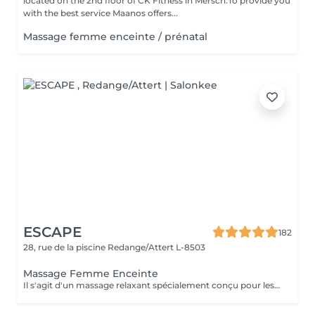
located on the 2nd floor of CK Fitness in Mersch.To provide you
with the best service Maanos offers...
Massage femme enceinte / prénatal
ESCAPE
182
28, rue de la piscine
Redange/Attert L-8503
Massage Femme Enceinte
Il s'agit d'un massage relaxant spécialement conçu pour les femmes enceintes, qui s'effectue couchée sur le côté pour promouvoir le repos et la revitalisation. L'attention est centrée sur le massage des membres inférieurs et du dos. Les huiles essentielles ne sont pas utilisées pour ce type de massage. BÉNÉFICES DU MASSAGE POUR FEMMES ENCEINTES Décontracte le dos, nécessaire dû au poids du bébé. Réduit les tensions musculaires. Aide à éliminer l'anxiété. Si vous êtes sur le point de ramener un petit être au monde, prenez soin de vous mais aussi de lui avec ce massage qui vous est spécialement dédié.