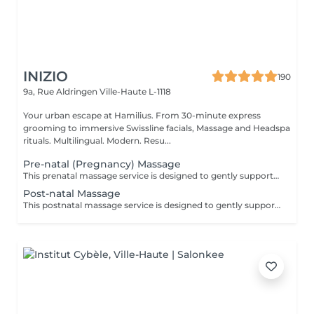
INIZIO
190
9a, Rue Aldringen
Ville-Haute L-1118
Your urban escape at Hamilius. From 30-minute express
grooming to immersive Swissline facials, Massage and Headspa
rituals. Multilingual. Modern. Resu...
Pre-natal (Pregnancy) Massage
This prenatal massage service is designed to gently support you through pregnancy with safe, specialized techniques that relieve back, hip, and leg tension while calming your nervous system. Each session focuses on improving circulation, easing swelling, and creating deep relaxation so you can sleep better and feel more comfortable as your body changes. Using adapted positions and cushions, the massage keeps both you and your baby well supported, offering a soothing break from everyday stress and pregnancy-related discomfort. Key benefits: Reduces stress, anxiety and muscle tennsion Helps relieve common pregnancy aches like back pain, hip discomfort,leg cramps Improves circulation and lymphatic drainage Supports better sleep
Post-natal Massage
This postnatal massage service is designed to gently support your body in the weeks and months after childbirth, using soft, adapted techniques that help you recover physically and mentally. It helps release tension in the back, shoulders, hips, pelvic floor and breasts, while calming the nervous system to reduce stress, fatigue, and emotional sensitivity linked to new parenthood. The massage also aims to improve circulation and lymphatic drainage, support tissue healing (including after a cesarean), and promote deeper, more restful sleep, while giving you a soothing, restorative break to reconnect with yourself. Key benefits: Supports physical recovery by easing tension in the back, hips, pelvic floor, and breasts after childbirth. Helps reduce stress, fatigue, and emotional sensitivity linked to new parenthood. Improves circulation and lymphatic drainage, which can aid healing and reduce swelling. Promotes deeper, more restful sleep and creates a calming me time break in your busy routine as a new parent.