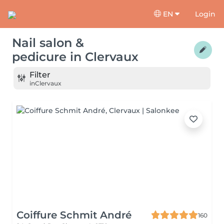
EN
Login
Nail salon &
pedicure
in
Clervaux
Filter
in
Clervaux
Coiffure Schmit André
160