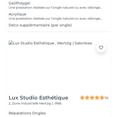
Gel/Polygel
Une prestation réalisée sur l'ongle naturel ou avec rallongement, pour des ongles élégants et résistants pendant plusieurs semaines. * Préparation de l'ongle naturel * Mise en forme des ongles * Travail des cuticules * Application du gel * Finition au choix * 2 décorations incluses
Acrylique
Une prestation réalisée sur l'ongle naturel ou avec rallongement, idéale pour des ongles solides, élégants et durables. * Préparation de l'ongle naturel * Mise en forme des ongles * Travail des cuticules * Application de l'acrylique * Finition au choix * 2 décorations incluses
Déco supplémentaire (par ongle)
Lux Studio Esthétique
112
2, Zone Industrielle
Mertzig L-9166
Réparations Ongles