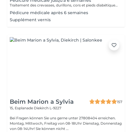
Pédicure médicale jusqu'à 6 semaines
Traitement des crevasses, durillons, cors et pieds diabétiques, correction des ongles incarnés. Les pieds sont les piliers du corps humain, prenons-en soin !
Pédicure médicale après 6 semaines
Supplément vernis
Beim Marion a Sylvia
157
15, Esplanade
Diekirch L-9227
Bei Fragen können Sie uns gerne unter 27808404 erreichen.
Montag, Mittwoch, Freitag von 08-18Uhr Dienstag, Donnerstag
von 08-14Uhr! Sie können nicht ...