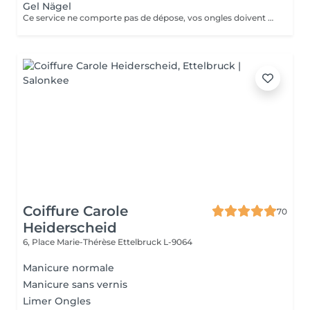
Gel Nägel
Ce service ne comporte pas de dépose, vos ongles doivent être nu pour ce service si vos ongles nécessite une dépose veuillez choisir la "Dépose ancienne pose". Les décorations d'ongles ne sont pas incluses dans cette prestation et doivent être réservées séparément!
Coiffure Carole
70
Heiderscheid
6, Place Marie-Thérèse
Ettelbruck L-9064
Manicure normale
Manicure sans vernis
Limer Ongles