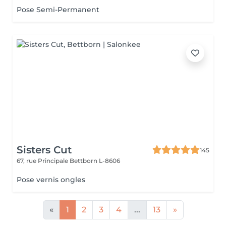
Pose Semi-Permanent
Sisters Cut
145
67, rue Principale
Bettborn L-8606
Pose vernis ongles
«
1
2
3
4
...
13
»