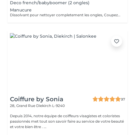
Deco french/babyboomer (2 ongles)
Manucure
Dissolvant pour nettoyer completement les ongles, Coupez et Modelez les ongles avec une lime, Mouillez les mains quelques minutes pour ramollir les cuticules, Pousses les Cuticules avec batone pour repousser doucement vers l'arrière et coupez les excès, Hydratez les Mains avec crème et les cuticules pour maintenir la peau douce, Appliquez une base transparent pour protéger les ongles. Attendez suffisamment de tempos pour sèche.
Coiffure by Sonia
97
28, Grand Rue
Diekirch L-9240
Depuis 2014, notre équipe de coiffeurs visagistes et coloristes
passionnés met tout son savoir faire au service de votre beauté
et votre bien être . ...