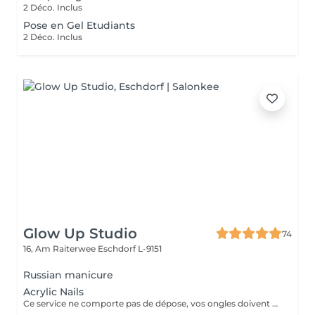
2 Déco. Inclus
Pose en Gel Etudiants
2 Déco. Inclus
Glow Up Studio
74
16, Am Raiterwee
Eschdorf L-9151
Russian manicure
Acrylic Nails
Ce service ne comporte pas de dépose, vos ongles doivent être nu pour ce service si vos ongles nécessite une dépose veuillez choisir la "Dépose ancienne pose" merci. Les décorations d'ongles ne sont pas incluses dans cette prestation et doivent être réservées séparément!