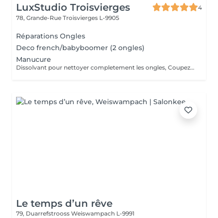
LuxStudio Troisvierges
4
78, Grande-Rue
Troisvierges L-9905
Réparations Ongles
Deco french/babyboomer (2 ongles)
Manucure
Dissolvant pour nettoyer completement les ongles, Coupez et Modelez les ongles avec une lime, Mouillez les mains quelques minutes pour ramollir les cuticules, Pousses les Cuticules avec batone pour repousser doucement vers l'arrière et coupez les excès, Hydratez les Mains avec crème et les cuticules pour maintenir la peau douce, Appliquez une base transparent pour protéger les ongles. Attendez suffisamment de tempos pour sèche.
Le temps d’un rêve
79, Duarrefstrooss
Weiswampach L-9991