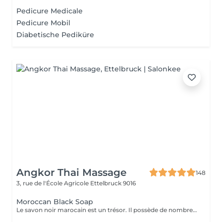
Pedicure Medicale
Pedicure Mobil
Diabetische Pediküre
Angkor Thai Massage
148
3, rue de l'École Agricole
Ettelbruck 9016
Moroccan Black Soap
Le savon noir marocain est un trésor. Il possède de nombreuses propriétés hydratantes, exfoliantes et apaisantes qui sont très bénéfiques pour la peau humaine. Grâce à son action calmante, c'est la solution parfaite pour régénérer les cellules et obtenir une peau plus belle, ferme et lisse.