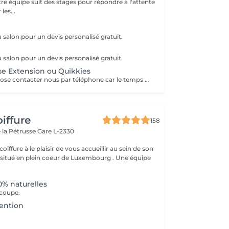
re équipe suit des stages pour répondre à l'attente
les...
u salon pour un devis personalisé gratuit.
u salon pour un devis personalisé gratuit.
e Extension ou Quikkies
pour pose et dépose contacter nous par téléphone car le temps peut varier
iffure
158
 la Pétrusse
Gare L-2330
oiffure à le plaisir de vous accueillir au sein de son
tué en plein coeur de Luxembourg . Une équipe
0% naturelles
 coupe.
tention