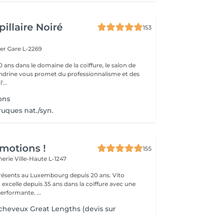
illaire Noiré
153
ger
Gare L-2269
 ans dans le domaine de la coiffure, le salon de
andrine vous promet du professionnalisme et des
'...
ons
ruques nat./syn.
Emotions !
155
cherie
Ville-Haute L-1247
sents au Luxembourg depuis 20 ans. Vito
excelle depuis 35 ans dans la coiffure avec une
performante. ...
cheveux Great Lengths (devis sur