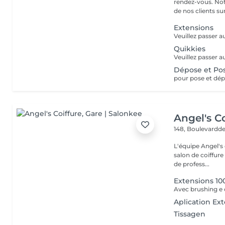
rendez-vous. Not
de nos clients sur 
Extensions
Veuillez passer a
Quikkies
Veuillez passer a
Dépose et Pos
Angel's Co
148, Boulevardde
L'équipe Angel's c
salon de coiffure si
de profess...
Extensions 10
Avec brushing e
Aplication Ex
Tissagen