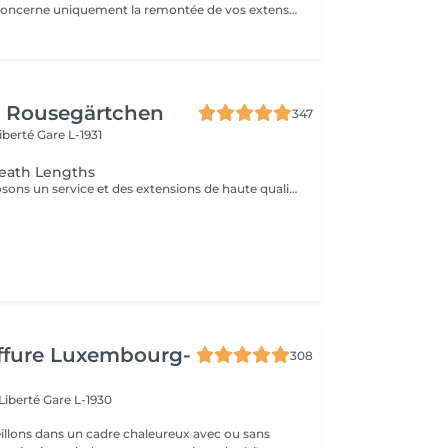
Ce rendez vous concerne uniquement la remontée de vos extensions déjà posées. Aucune nouvelle installation incluse, pour une pose complète ou de nouveaux cheveux, merci de réserver le service "nouvelle pose"
r Rousegärtchen
347
Liberté
Gare L-1931
reath Lengths
Nous vous proposons un service et des extensions de haute qualité, en collaborant avec la marque exclusive Great Lengths! En cas de questions veuillez appeler au +352 26 35 02 89 Devis gratuit!
iffure Luxembourg-
308
 Liberté
Gare L-1930
llons dans un cadre chaleureux avec ou sans