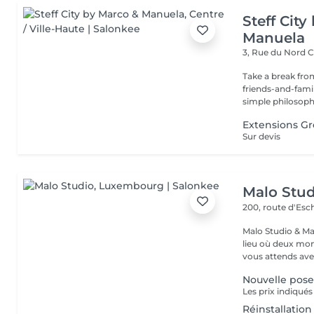
Steff Cit
Manuela
3, Rue du Nord
C
Take a break from
friends-and-family
simple philosophy
Extensions Gr
Sur devis
Malo Stud
200, route d'Esc
Malo Studio & Ma
lieu où deux mo
vous attends ave
Nouvelle pos
Réinstallation