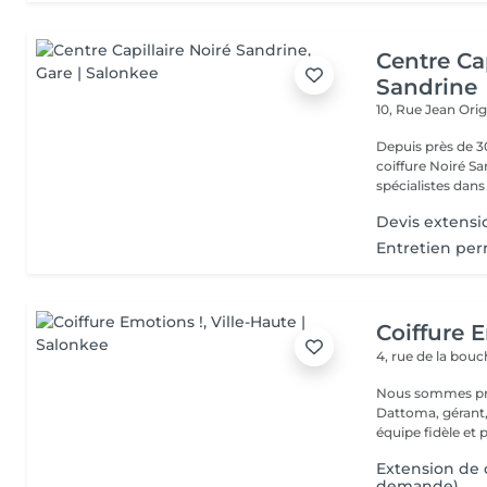
Centre Cap
Sandrine
10, Rue Jean Ori
Depuis près de 30
coiffure Noiré S
spécialistes dans l
Devis extensi
Entretien per
Coiffure 
4, rue de la bou
Nous sommes pré
Dattoma, gérant, 
équipe fidèle et 
Extension de 
demande)