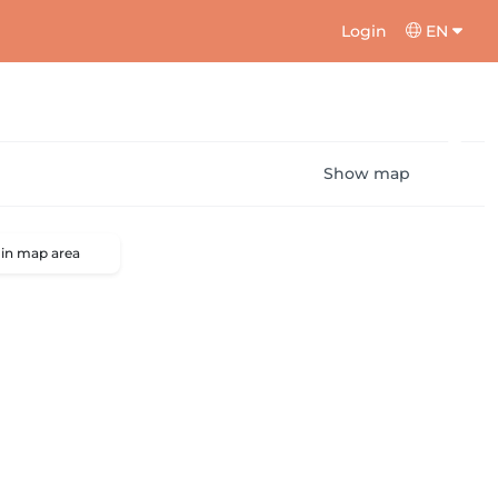
Login
EN
Show map
 in map area