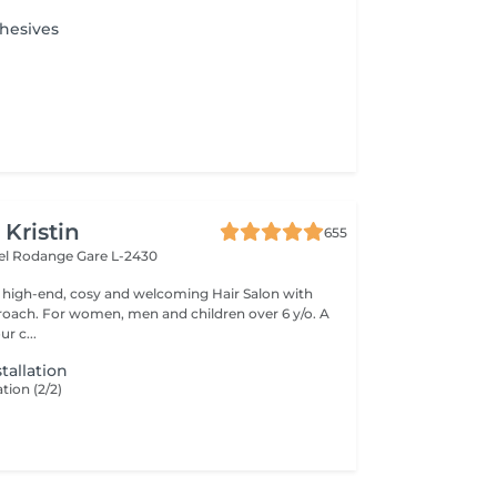
hesives
 Kristin
655
hel Rodange
Gare L-2430
 high-end, cosy and welcoming Hair Salon with
roach. For women, men and children over 6 y/o. A
ur c...
tallation
tion (2/2)