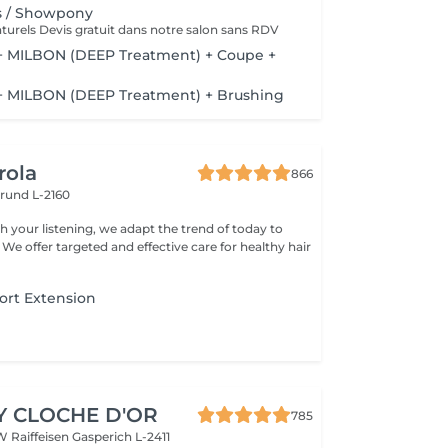
s / Showpony
urels Devis gratuit dans notre salon sans RDV
 + MILBON (DEEP Treatment) + Coupe +
 + MILBON (DEEP Treatment) + Brushing
rola
866
rund L-2160
h your listening, we adapt the trend of today to
 We offer targeted and effective care for healthy hair
ort Extension
Y CLOCHE D'OR
785
W Raiffeisen
Gasperich L-2411