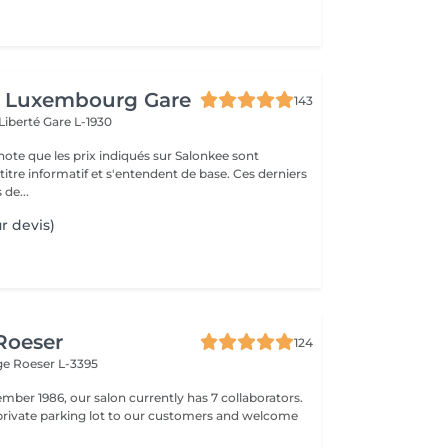
 Luxembourg Gare
143
 Liberté
Gare L-1930
note que les prix indiqués sur Salonkee sont
tre informatif et s'entendent de base. Ces derniers
 de...
r devis)
 Roeser
124
nge
Roeser L-3395
mber 1986, our salon currently has 7 collaborators.
 private parking lot to our customers and welcome
.