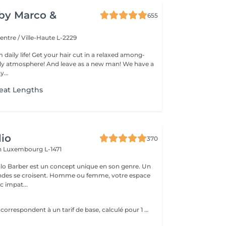
y by Marco &
655
entre / Ville-Haute L-2229
 daily life! Get your hair cut in a relaxed among-
 atmosphere! And leave as a new man! We have a
...
eat Lengths
io
370
h
Luxembourg L-1471
lo Barber est un concept unique en son genre. Un
ndes se croisent. Homme ou femme, votre espace
c impat...
e
Les prix indiqués correspondent à un tarif de base, calculé pour 1 rangée avec 2 mèches, soit le minimum pour un apport de volume uniquement. Un diagnostic personnalisé est réalisé avant chaque prestation. Le tarif final varie en fonction : - de la densité de vos cheveux, -de leur longueur, -du nombre de rangées nécessaires -du résultat souhaité.