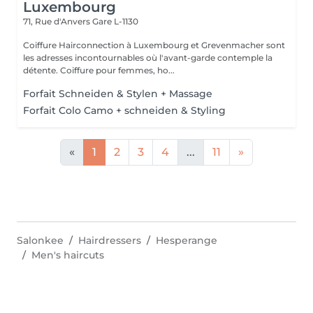
Luxembourg
71, Rue d'Anvers
Gare L-1130
Coiffure Hairconnection à Luxembourg et Grevenmacher sont
les adresses incontournables où l'avant-garde contemple la
détente. Coiffure pour femmes, ho...
Forfait Schneiden & Stylen + Massage
Forfait Colo Camo + schneiden & Styling
«
1
2
3
4
...
11
»
Salonkee
Hairdressers
Hesperange
Men's haircuts