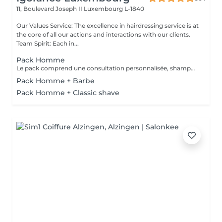
11, Boulevard Joseph II
Luxembourg L-1840
Our Values Service: The excellence in hairdressing service is at
the core of all our actions and interactions with our clients.
Team Spirit: Each in...
Pack Homme
Le pack comprend une consultation personnalisée, shampooing et conditionneur spécifiques REDKEN, la coupe IGORANCE (finitions sur cheveux secs ) et les produits de styling REDKEN * Tarifs à titre indicatifs à confirmer après la consultation personnalisée établit auprès de votre coiffeur/stylist/spécialiste * La direction se réserve le droit d’apporter des modifications pour le bon fonctionnement du salon
Pack Homme + Barbe
Pack Homme + Classic shave