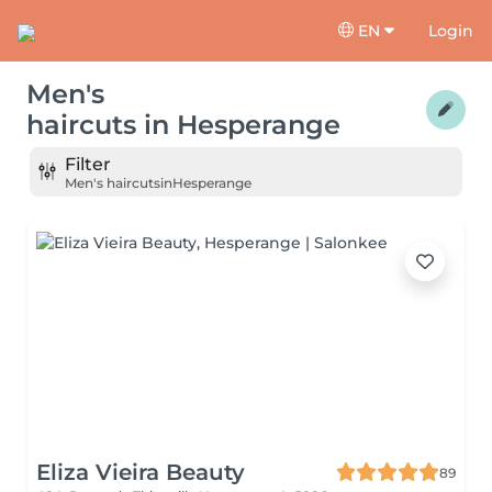
EN
Login
Men's
haircuts
in
Hesperange
Filter
Men's haircuts
in
Hesperange
Eliza Vieira Beauty
89