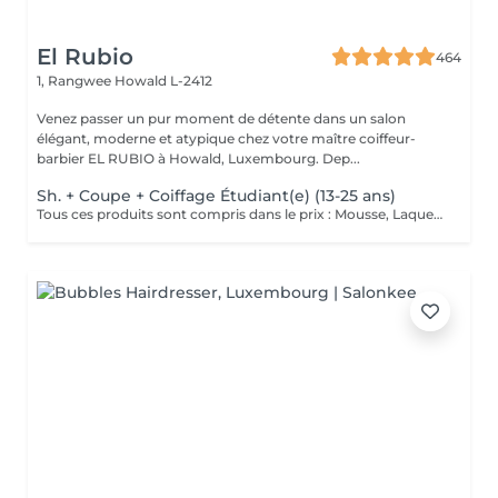
El Rubio
464
1, Rangwee
Howald L-2412
Venez passer un pur moment de détente dans un salon
élégant, moderne et atypique chez votre maître coiffeur-
barbier EL RUBIO à Howald, Luxembourg. Dep...
Sh. + Coupe + Coiffage Étudiant(e) (13-25 ans)
Tous ces produits sont compris dans le prix : Mousse, Laque, Gel, Soin démêlant, Shampoing spécifique. Tous les produits que nous utilisons sont des produits de qualité professionnelle.