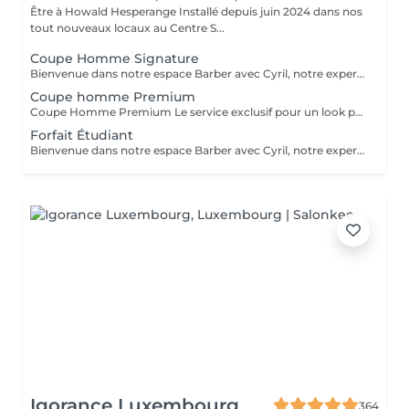
Être à Howald Hesperange Installé depuis juin 2024 dans nos
tout nouveaux locaux au Centre S...
Coupe Homme Signature
Bienvenue dans notre espace Barber avec Cyril, notre expert barbier. Nous accueillons notre clientèle masculine dans un espace Barber élégant et moderne, où Cyril, notre barbier, met son expertise au service de votre style. Que ce soit pour une coupe de cheveux impeccable ou un soin de barbe sur mesure, chaque prestation est réalisée avec précision et savoir-faire, dans une ambiance conviviale et raffinée. Coupe homme classique Une coupe réalisée aux ciseaux et à la tondeuse, adaptée à votre morphologie et à votre style. Cyril prendra le temps d'analyser votre implantation capillaire et votre type de cheveux pour un résultat structuré et naturel. La prestation inclut un shampooing et un coiffage soigné.
Coupe homme Premium
Coupe Homme Premium Le service exclusif pour un look parfait Notre Coupe Homme Premium est une prestation haut de gamme, pensée pour les hommes qui souhaitent une coupe soignée, parfaitement adaptée à leur style et à leur morphologie. Ce que comprend la Coupe Homme Premium : Diagnostic personnalisé : Cyril analyse votre type de cheveux, votre implantation capillaire et la forme de votre visage pour vous proposer une coupe sur mesure. Shampooing relaxant : Un soin lavant adapté à votre cuir chevelu et à votre type de cheveux, pour une sensation de fraîcheur et de bien-être. Coupe aux ciseaux & tondeuse : Une coupe réalisée avec précision et technique, pour un rendu naturel, structuré et facile à coiffer au quotidien. Coiffage & conseils : Mise en forme avec des produits adaptés (cire, pommade, poudre coiffante) et conseils personnalisés pour entretenir votre coupe à la maison. Finition soignée : Travail des contours, des pattes et de la nuque pour une allure nette et impeccable. Idéale pour ceux qui recherchent une coupe élégante, moderne et facile à entretenir. Nous accueillons notre clientèle masculine dans un espace Barber élégant et moderne, où Cyril, notre barbier, met son expertise au service de votre style. Chaque prestation est réalisée avec précision et savoir-faire, dans une ambiance conviviale et raffinée. Prenez rendez-vous et profitez d'un moment privilégié dans notre espace Barber.
Forfait Étudiant
Bienvenue dans notre espace Barber avec Cyril, notre expert barbier Nous accueillons notre clientèle masculine dans un espace Barber élégant et moderne, où Cyril, notre barbier, met son expertise au service de votre style. Que ce soit pour une coupe de cheveux impeccable ou un soin de barbe sur mesure, chaque prestation est réalisée avec précision et savoir-faire, dans une ambiance conviviale et raffinée. Forfait étudiant Une coupe tendance et personnalisée à tarif réduit pour les étudiants, avec un shampooing et un coiffage compris. Cyril vous conseille sur les coupes les plus adaptées à votre style et votre personnalité.
Igorance Luxembourg
364