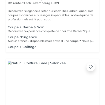
147, route d’Esch
Luxembourg L-1471
Découvrez l'élégance à l'état pur chez The Barber Squad. Des
coupes modernes aux rasages impeccables , notre équipe de
professionnels est là pour subl...
Coupe + Barbe & Soin
Découvrez l'expérience complète de chez The Barber Squad ! Shampooing & soins profonds + Coupe complète + Coiffage. Taille de Barbe & Contours à la lame & soins régénérant + Serviette Chaude & Froide + Nettoyage exfoliant du visage + Vapeur + Massage Relaxant + After Shave + Huile à barbe + Hydratation de la peau . Pour que votre expérience chez nous soit optimal , une boisson de votre choix vous est offerte !
Coupe d'urgence
Aucun créneau disponible mais envie d'une coupe ? Nous pouvons vous proposer un rendez-vous avant ou après nos horaires, ou durant la pause. Pour cette prestation, merci de contacter directement le shop.
Coupe + Coiffage