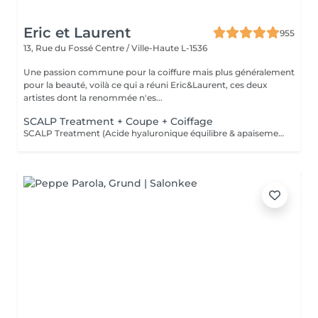
Eric et Laurent
955
13, Rue du Fossé
Centre / Ville-Haute L-1536
Une passion commune pour la coiffure mais plus généralement
pour la beauté, voilà ce qui a réuni Eric&Laurent, ces deux
artistes dont la renommée n'es...
SCALP Treatment + Coupe + Coiffage
SCALP Treatment (Acide hyaluronique équilibre & apaisement) Pour rééquilibrer et purifier le cuir chevelu. Idéal en cas de démangeaisons, pellicules, sécheresse ou excès de sébum. -Apaise le cuir chevelu -Purifie en douceur -Rééquilibre la barrière protectrice naturelle -Favorise un environnement sain pour la pousse