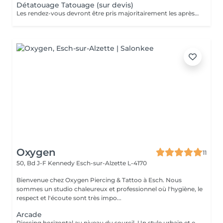
Détatouage Tatouage (sur devis)
Les rendez-vous devront être pris majoritairement les après-midis. Les rendez-vous se feront donc par appel téléphonique ou sms Merci
Oxygen
11
50, Bd J-F Kennedy
Esch-sur-Alzette L-4170
Bienvenue chez Oxygen Piercing & Tattoo à Esch. Nous
sommes un studio chaleureux et professionnel où l'hygiène, le
respect et l'écoute sont très impo...
Arcade
Piercing horizontal au niveau du sourcil. Un style urbain et expressif, réalisé avec un bijou courbé en titane. Pose précise adaptée à ta morphologie. Si tu souhaites te faire percer mais que tu as peur des aiguilles ou que tu souffres d'anxiété (stress, blocage), nous te demandons de bien vouloir réserver le service intitulé: <<NOM DU PIERCING (Phobie des aiguilles)>> Ce service ne côute pas plus cher. Il est simplement prévu pour des raisons d'organisation, afin que tout le monde soit à l'aise et bien accueilli(e).