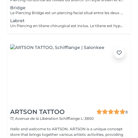
Bridge
Le Piercing Bridge est un piercing facial situé entre les deux yeux à la racine du nez. Un Piercing en titane chirurgical est inclus. Le titane est hypoallergénique, léger et idéal pour les premières phases de cicatrisation. Si tu souhaites te faire percer mais que tu as peur des aiguilles ou que tu souffres d'anxiété (stress, blocage), nous te demandons de bien vouloir réserver le service intitulé: <<NOM DU PIERCING (Phobie des aiguilles)>> Ce service ne côute pas plus cher. Il est simplement prévu pour des raisons d'organisation, afin que tout le monde soit à l'aise et bien accueilli(e).
Labret
Un Piercing en titane chirurgical est inclus. Le titane est hypoallergénique, léger et idéal pour les premières phases de cicatrisation. Si tu souhaite te faire percer mais que tu as peur des aiguilles ou que tu souffres d'anxiété (stress, blocage), nous te demandons de bien vouloir réserver le service intitulé: <<NOM DU PIERCING (Phobie des aiguilles)>> Ce service ne côute pas plus cher. Il est simplement prévu pour des raisons d'organisation, afin que tout le monde soit à l'aise et bien accueilli(e).
ARTSON TATTOO
8
17, Avenue de la Libération
Schifflange L-3850
Hello and welcome to ARTSON. ARTSON is a unique concept
store that brings together various artistic activities, providing