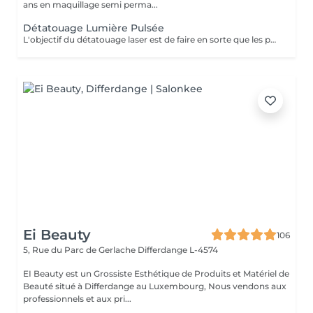
ans en maquillage semi perma...
Détatouage Lumière Pulsée
L'objectif du détatouage laser est de faire en sorte que les particules d'encre soient digérables par l'organisme. Ainsi le faisceau d'énergie du laser vise le pigment et permet de le faire éclater. Il va ensuite être éliminé par les globules blancs. La quantité de séances dépendra du type d'encre, de la peau et de la technique utilisée par le professionnel qui a réalisé votre tatouage des sourcils. seulement un mois apres la première séance la praticienne pourra déterminer le numéro de séances nécessaires, dans. certaines cas une seule séance suffit comme dans certains outres nous pouvons besoin de trois ou plus. Les poils peuvent temporairement devenir blancs "en raison de l'élimination des pigments" explique l'experte. Cette décoloration est courante et temporaire (en quelques jours seulement, les sourcils retrouvent leur couleur d'origine).
Ei Beauty
106
5, Rue du Parc de Gerlache
Differdange L-4574
EI Beauty est un Grossiste Esthétique de Produits et Matériel de
Beauté situé à Differdange au Luxembourg, Nous vendons aux
professionnels et aux pri...