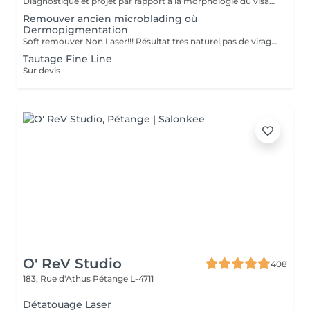
Diagnostique et projet par rapport a la morphologie du visage.
Remouver ancien microblading où
Dermopigmentation
Soft remouver Non Laser!!! Résultat tres naturel,pas de virage de la couleur,diagnostique avant le traitement
Tautage Fine Line
Sur devis
O' ReV Studio
408
183, Rue d'Athus
Pétange L-4711
Détatouage Laser