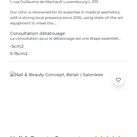
1, rue Guillaume de Machault
Luxembourg L-2111
Our clinic is renowned for its expertise in medical aesthetics,
with a strong local presence since 2010, using state-of-the-art
equipment to meet the ...
Consultation détatouage
La consultation pour le détatouage est une étape essentielle avant le traitement. Elle permet d'évaluer la taille, les couleurs et la profondeur du tatouage, ainsi que le type de peau du patient. Le professionnel explique le déroulement du traitement, le nombre de séances nécessaires et les éventuels effets secondaires. C'est aussi le moment pour poser toutes vos questions et discuter des attentes en termes de résultats
-5cm2
5-15cm2