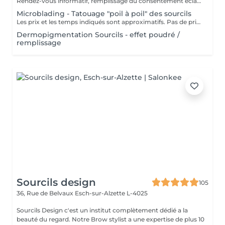
Rendez-vous informatif, remplissage du consentement éclairé pour la réalisation d'un acte de tatouage. Évaluation du tatouage à réaliser, choix de la technique la mieux adaptée. La consultation est considérée comme un acompte si prise de rendez-vous pour le tatouage endéans les 15 jours.
Microblading - Tatouage "poil à poil" des sourcils
Les prix et les temps indiqués sont approximatifs. Pas de prise de rendez-vous sans consultation préalable. Réservable en ligne ou par téléphone.
Dermopigmentation Sourcils - effet poudré /
remplissage
Sourcils design
105
36, Rue de Belvaux
Esch-sur-Alzette L-4025
Sourcils Design c'est un institut complètement dédié a la
beauté du regard. Notre Brow stylist a une expertise de plus 10