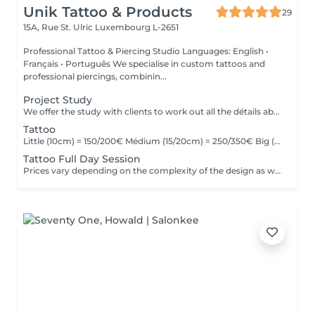
Unik Tattoo & Products
29
15A, Rue St. Ulric
Luxembourg L-2651
Professional Tattoo & Piercing Studio Languages: English •
Français • Português We specialise in custom tattoos and
professional piercings, combinin...
Project Study
We offer the study with clients to work out all the détails about their tattoo.
Tattoo
Little (10cm) = 150/200€ Médium (15/20cm) = 250/350€ Big (25cm/+) = start at 400€ Custom quotes per project! The prices vary depending on the complexity of the design as well as the área to be tattoed!
Tattoo Full Day Session
Prices vary depending on the complexity of the design as well as the área to be tattoed.