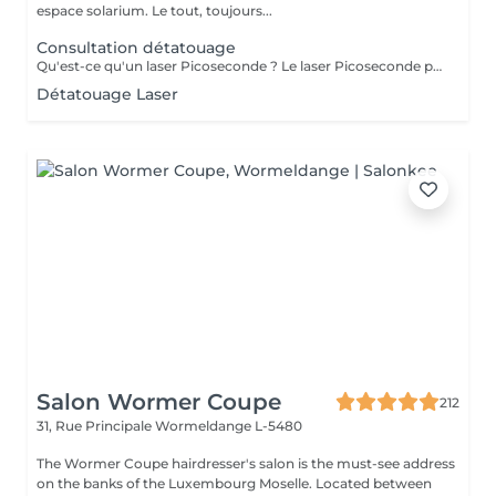
espace solarium. Le tout, toujours...
Consultation détatouage
Qu'est-ce qu'un laser Picoseconde ? Le laser Picoseconde permet de délivrer une impulsion lumineuse de l'ordre de 300 picoseconde. Cette brièveté d'impulsion induit une onde de choc capable de fragmenter les pigments du tatouage. Le détatouage était jusqu'à présent réalisé avec des lasers dits «Q Switched» avec une durée d'impulsion de l'ordre de la nanoseconde, beaucoup moins efficace. - Efficace sur les tatouages noirs et de couleurs - Traitement corps, visage et maquillage permanant. - Le détatouage par laser ne laisse pas de cicatrices après le traitement ; - Les séances sont espacées de 30 à 40 jours (au lieu de 2 mois ou plus avec un laser «Q Switched») ; Il est impossible de prédire avec précision le nombre de séances nécessaires. En effet, tout dépend des facteurs sur lesquels nous n'avons aucune information avant de commencer le traitement (qualité et profondeur de l'encre, présence ou non de métaux dans les pigments)
Détatouage Laser
Salon Wormer Coupe
212
31, Rue Principale
Wormeldange L-5480
The Wormer Coupe hairdresser's salon is the must-see address
on the banks of the Luxembourg Moselle. Located between