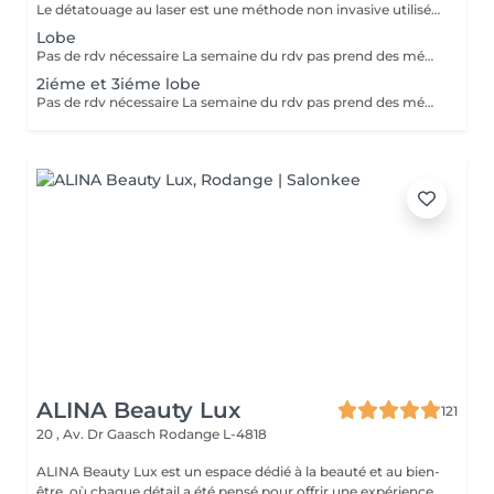
Le détatouage au laser est une méthode non invasive utilisée pour enlever un tatouage de la peau en utilisant un laser. Ce processus est très populaire, car il permet de supprimer les tatouages de manière efficace tout en minimisant les risques de cicatrices. Le principe repose sur l'utilisation d e faisceaux lumineux qui fragmentent les pigments du tatouage.
Lobe
Pas de rdv nécessaire La semaine du rdv pas prend des médicaments, des anti-inflamatoires, des antibiotiques et de cortisone.
2iéme et 3iéme lobe
Pas de rdv nécessaire La semaine du rdv pas prend des médicaments, des anti-inflamatoires, des antibiotiques et de cortisone.
ALINA Beauty Lux
121
20 , Av. Dr Gaasch
Rodange L-4818
ALINA Beauty Lux est un espace dédié à la beauté et au bien-
être, où chaque détail a été pensé pour offrir une expérience