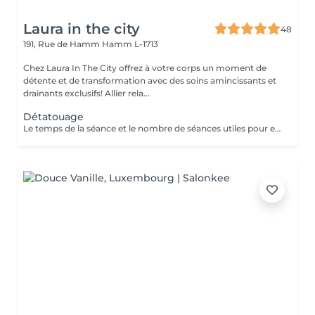
Laura in the city
48
191, Rue de Hamm
Hamm L-1713
Chez Laura In The City offrez à votre corps un moment de
détente et de transformation avec des soins amincissants et
drainants exclusifs! Allier rela...
Détatouage
Le temps de la séance et le nombre de séances utiles pour enlever le tatouage sont variables Le détatouage laser est une technique efficace qui fragmente les pigments d'encre sous la peau à l'aide de faisceaux de lumière, permettant ainsi au système immunitaire de les éliminer progressivement. Le processus nécessite généralement plusieurs séances, et son efficacité dépend de divers facteurs. Comment ça marche ? Le laser cible les particules d'encre et les chauffe pour les fragmenter en morceaux plus petits. Ces fragments sont ensuite naturellement évacués par le corps. Différents types de lasers, tels que le laser Picosure ou le laser Q-Switched, sont utilisés pour traiter efficacement différentes couleurs et profondeurs d'encre. Ce qu'il faut savoir Nombre de séances Le nombre de séances varie considérablement. Un tatouage amateur peut nécessiter 3 à 5 séances, tandis qu'un tatouage professionnel peut en exiger 4 à 12, voire plus, pour une disparition complète. Résultats progressifs L'éclaircissement de l'encre est visible après chaque séance, mais le tatouage complet s'estompe progressivement au fil du temps.