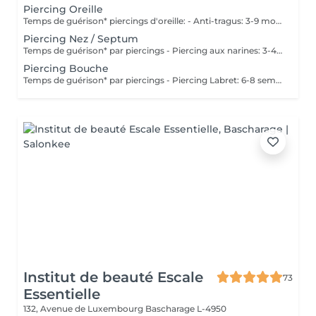
Piercing Oreille
Temps de guérison* piercings d'oreille: - Anti-tragus: 3-9 mois - Piercing de conque: 3-9 mois - Daithpiercing: 3-9 mois - Piercing helix: 3-9 mois - Perçage de fumée: 3-9 mois - Piercing douillet: 3-9 mois - Piercing Tragus: 3-9 mois - Piercing du lobe de l'oreille: 4-8 semaines *Notez également qu'il est indispensable de réaliser les soins quotidiennement pour que la cicatrisation se fasse dans les meilleures conditions. *La guérison est différente d'une personne à l'autre **Si vous êtes mineur, l'autorisation parentale est obligatoire. Industriel Piercing - Sous réserve d'évaluation
Piercing Nez / Septum
Temps de guérison* par piercings - Piercing aux narines: 3-4 semaines - Piercing septum: 4-8 semaines *Notez également qu'il est indispensable de réaliser les soins quotidiennement pour que la cicatrisation se fasse dans les meilleures conditions. *La guérison est différente d'une personne à l'autre **Si vous êtes mineur, l'autorisation parentale est obligatoire.
Piercing Bouche
Temps de guérison* par piercings - Piercing Labret: 6-8 semaines - Piercing des lèvres / côté: 6-8 semaines - Piercing de la lèvre supérieure: 2-3 mois - Piercing de la langue: 4-8 semaines *Notez également qu'il est indispensable de réaliser les soins quotidiennement pour que la cicatrisation se fasse dans les meilleures conditions. *La guérison est différente d'une personne à l'autre **Si vous êtes mineur, l'autorisation parentale est obligatoire.
Institut de beauté Escale
73
Essentielle
132, Avenue de Luxembourg
Bascharage L-4950