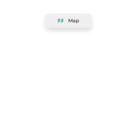
Map
Company
Support
Team
&
Careers
Information for salons
Legal
Exercise withdrawal right
Terms and conditions