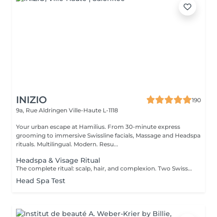
INIZIO
190
9a, Rue Aldringen
Ville-Haute L-1118
Your urban escape at Hamilius. From 30-minute express
grooming to immersive Swissline facials, Massage and Headspa
rituals. Multilingual. Modern. Resu...
Headspa & Visage Ritual
The complete ritual: scalp, hair, and complexion. Two Swiss-Italian signatures, one private room. Two hours of complete wellness, weaving together our two signature rituals in the same private treatment room. The session opens with the full 90-minute headspa personalised scalp diagnosis, four-step protocol with Hylis, the Italian professional haircare brand crafted in Treviso followed by a tailored facial with Swissline, the Swiss skincare house founded in 1989 and celebrated worldwide for its collagen-based, skin-longevity formulas, available exclusively at Inizio in Luxembourg. Two scientific traditions, two exclusive collaborations, one continuous moment of restoration. Closed with a refined blow-dry and brushing. Our most complete wellness experience, for those who want to step out of the day entirely. Included: full Hylis headspa ritual, personalised Swissline facial, blow-dry and brushing.
Head Spa Test