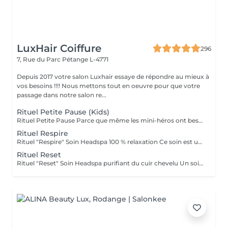
LuxHair Coiffure
296
7, Rue du Parc
Pétange L-4771
Depuis 2017 votre salon Luxhair essaye de répondre au mieux à
vos besoins !!!! Nous mettons tout en oeuvre pour que votre
passage dans notre salon re...
Rituel Petite Pause (Kids)
Rituel Petite Pause Parce que même les mini-héros ont besoin de souffler ! Un moment tout doux pour que les enfants apprennent à se poser, se détendre et dire bye-bye au stress (même petit !). Avec un massage câlin du cuir chevelu, des papouilles légères et un soin tout frais pour des cheveux qui sentent bon la liberté. Un soin rigolo et relax, parfait pour que les petits se sentent comme des champions du chill ! Bienfaits : détente garantie, cuir chevelu tout propre, et surtout, plein de sourires ! Durée : 45 min Séchage naturel offert en fin de soin.
Rituel Respire
Rituel "Respire" Soin Headspa 100 % relaxation Ce soin est une invitation à lâcher prise. À travers un massage crânien lent, fluide et profond, les tensions accumulées s'évanouissent, les pensées s'apaisent, le corps se relâche. La gestuelle est inspirée des techniques japonaises de relaxation, pour favoriser la circulation et éveiller une sensation de calme intérieur immédiat. Bienfaits : apaisement du système nerveux, relâchement musculaire, sensation de légèreté mentale. 1h15 brushing ou séchage naturel offert en fin de soin.
Rituel Reset
Rituel "Reset" Soin Headspa purifiant du cuir chevelu Un soin pensé comme un redémarrage. Grâce à une gestuelle précise et des produits détoxifiants, ce rituel libère le cuir chevelu des toxines, impuretés et excès de sébum. Il relance la microcirculation, apporte une vraie sensation de fraîcheur et rééquilibre le terrain capillaire. Idéal pour retrouver un cuir chevelu sain et réactiver la vitalité naturelle des cheveux. Bienfaits : nettoyage profond, sensation de légèreté, meilleure oxygénation, base saine pour la repousse. 1h30 Diagnostic personnalisé + brushing ou séchage naturel inclus.