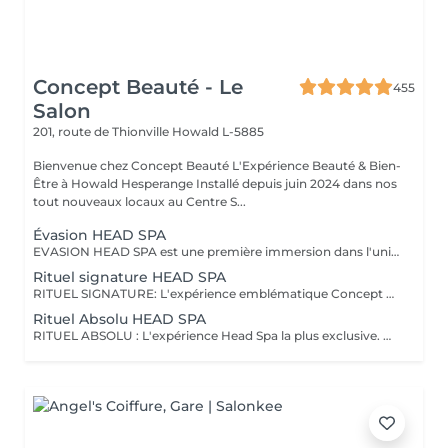
Concept Beauté - Le
455
Salon
201, route de Thionville
Howald L-5885
Bienvenue chez Concept Beauté L'Expérience Beauté & Bien-
Être à Howald Hesperange Installé depuis juin 2024 dans nos
tout nouveaux locaux au Centre S...
Évasion HEAD SPA
EVASION HEAD SPA est une première immersion dans l'univers du Head Spa. Ce rituel découverte vous invite à relâcher les tensions accumulées grâce à un massage du cuir chevelu associé à une expérience sensorielle autour de l'eau et à un soin adapté. Idéal pour découvrir les bienfaits du Head Spa et s'offrir un véritable moment de détente. Coiffage ou brushing inclus. DECOUVREZ NOTRE UNIVERS HEAD SPA, une expérience unique alliant relaxation profonde, soin du cuir chevelu et beauté du cheveu. Inspirés des rituels de bien-être japonais, nos soins Head Spa sont conçus pour procurer un véritable moment de déconnexion tout en prenant soin de vos cheveux et de votre cuir chevelu. Chaque rituel associe des techniques de massage relaxantes, un travail autour de l'eau, des soins professionnels adaptés et se termine par un coiffage ou un brushing afin que vous repartiez détendue et sublimée. Accordez-vous une parenthèse hors du temps et choisissez le rituel qui correspond à vos envies.
Rituel signature HEAD SPA
RITUEL SIGNATURE: L'expérience emblématique Concept Beauté. Un rituel complet alliant bien-être, soin du cuir chevelu, beauté du cheveu et coiffage personnalisé. DECOUVREZ NOTRE UNIVERS HEAD SPA, une expérience unique alliant relaxation profonde, soin du cuir chevelu et beauté du cheveu. Inspirés des rituels de bien-être japonais, nos soins Head Spa sont conçus pour procurer un véritable moment de déconnexion tout en prenant soin de vos cheveux et de votre cuir chevelu. Chaque rituel associe des techniques de massage relaxantes, un travail autour de l'eau, des soins professionnels adaptés et se termine par un coiffage ou un brushing afin que vous repartiez détendue et sublimée. Accordez-vous une parenthèse hors du temps et choisissez le rituel qui correspond à vos envies.
Rituel Absolu HEAD SPA
RITUEL ABSOLU : L'expérience Head Spa la plus exclusive. Un voyage sensoriel profond associant relaxation intense, soins experts et mise en beauté complète des cheveux. DECOUVREZ NOTRE UNIVERS HEAD SPA, une expérience unique alliant relaxation profonde, soin du cuir chevelu et beauté du cheveu. Inspirés des rituels de bien-être japonais, nos soins Head Spa sont conçus pour procurer un véritable moment de déconnexion tout en prenant soin de vos cheveux et de votre cuir chevelu. Chaque rituel associe des techniques de massage relaxantes, un travail autour de l'eau, des soins professionnels adaptés et se termine par un coiffage ou un brushing afin que vous repartiez détendue et sublimée. Accordez-vous une parenthèse hors du temps et choisissez le rituel qui correspond à vos envies.