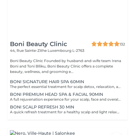
Boni Beauty Clinic
132
44, Rue Sainte-Zithe
Luxembourg L-2763
Boni Beauty Clinic Founded by husband-and-wife team Irena
Boni and Toni Blliku, Boni Beauty Clinic offers a complete
beauty, wellness, and grooming e...
BONI SIGNATURE HAIR SPA 60MIN
The perfect essential treatment for scalp detox, relaxation, and hair vitality. Scalp Analysis (Becon Pro Camera) Microbubble Scalp Cleansing Rootonix Scalp Treatment Aromatherapy Ritual Scalp Massage Blow Dry Optional Add-Ons Available Enhance your Head Spa experience with our optional add-on treatments: Scalp Ampoule Booster €15 Neck & Shoulder Massage (15 min) €20 Steam Therapy €15 Hair Styling Straight or Wavy Finish €20 Hand Massage (15 min) €20 These add-on services can be combined with any Head Spa treatment for an even more personalized and relaxing experience.
BONI PREMIUM HEAD SPA & FACIAL 90MIN
A full rejuvenation experience for your scalp, face and overall radiance. Scalp Analysis (Becon Pro Camera) Microbubble Scalp Cleansing Rootonix Scalp & Hair Treatment Steam & Mist Infusion Scalp Massage Customized Facial Blow Dry INCLUDES FACIAL
BONI SCALP REFRESH 30 MIN
A quick refresh treatment for a healthy scalp and light relaxation. -Scalp Analysis (Becon Pro Camera) -Microbubble Scalp Cleansing -Scalp Massage -Blow Dry