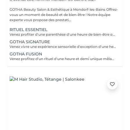
GOTHA Beauty Salon & Esthétique à Mondorf-les-Bains Offrez-
vous un moment de beauté et de bien-être ! Notre équipe
experte vous propose des prestati...
RITUEL ESSENTIEL
Venez profiter d'une parenthèse d'une heure de bien-être où cuir chevelu et cheveux sont sublimés grâce à des soins personnalisés. Laissez-vous guider dans une première immersion douce et profondément relaxante.
GOTHA SIGNATURE
Venez vivre une expérience sensorielle d'exception d'une heure et demi, où chaque geste vous enveloppe dans un lâcher-prise absolu. Laissez-vous porter par un rituel profond, alliant détente, raffinement et évasion.
GOTHA FUSION
Venez profitez d'un rituel d'une heure et demi unique mêlant head spa et soin du visage pour une harmonie parfaite entre éclat et relaxation. Laissez-vous transporter dans une expérience enveloppante, où le corps et l'esprit se relâchent pleinement.