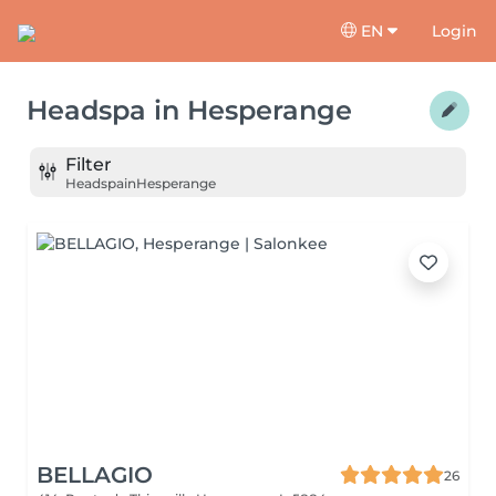
EN
Login
Headspa
in
Hesperange
Filter
Headspa
in
Hesperange
BELLAGIO
26