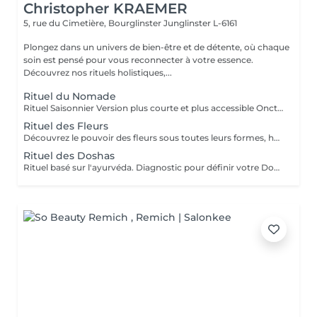
Christopher KRAEMER
5, rue du Cimetière, Bourglinster
Junglinster L-6161
Plongez dans un univers de bien-être et de détente, où chaque
soin est pensé pour vous reconnecter à votre essence.
Découvrez nos rituels holistiques,...
Rituel du Nomade
Rituel Saisonnier Version plus courte et plus accessible Onction d'huile d'aloès-vera-argan-dattier, gommage aux pépins de fraise et poudre d'ananas, cataplasme au rhassoul, bain de vapeur citron vert-menthe, shampooing citron vert-lavande-ylang-ylang, masque Néroli-ciste ladanifère-menthe avec massage de la tête, cascade, pulvérisation faciale hydrolat de fleur d'oranger
Rituel des Fleurs
Découvrez le pouvoir des fleurs sous toutes leurs formes, huiles végétales, essentielles, infusions etc Un moment de poésie, qui vous laissera sans voix.. Véritable moment de relaxation complète. Sauna infrarouge, Massage shiatsu, bol d'air jacquier, douche. Onction d'huiles précieuses, hammam crânien, facial et respiratoire, bains rythmés avec méditation guidée, exercices de sophrologie, shampooing, pose de masque et massage crânien, rituel de la cascade, rinçage à l'infusion de plantes et pulvérisation faciale aux hydrolats qui clôturent le soin. Ne comprend pas le séchage des cheveux.
Rituel des Doshas
Rituel basé sur l'ayurvéda. Diagnostic pour définir votre Doshas dominant afin de le rééquilibrer En plus des rituels complets -Diagnostic -Application d'huiles chaudes -Application cataplasmes ayurvédiques (cuir chevelu & cheveux)