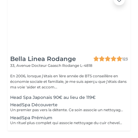
Bella Linea Rodange
123
33, Avenue Docteur Gaasch
Rodange L-4818
En 2006, lorsque j'étais en 1ère année de BTS conseillère en
économie sociale et familiale, je me suis aperçu que j'étais dans
ma voie 'aider et accom...
Head Spa Japonais 90€ au lieu de 119€
HeadSpa Découverte
Un premier pas vers la détente. Ce soin associe un nettoyage doux du cuir chevelu à un massage relaxant qui stimule la circulation et libère les tensions. Idéal pour découvrir l'expérience Head Spa et profiter d'un moment de bien-être immédiat.
HeadSpa Prémium
Un rituel plus complet qui associe nettoyage du cuir chevelu, massage profond et soins spécifiques adaptés à vos besoins (hydratation, apaisement, vitalité). L'utilisation de vapeur permet de renforcer l'efficacité des soins et d'apporter une relaxation encore plus intense.