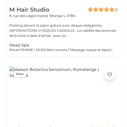
M Hair Studio
21
9, rue des Légionnaires
Tétange L-3780
Parking devant le salon gratuit avec disque obligatoire.
INFORMATIONS CHEQUES CADEAUX : La validité des bons est
de 6 mois à date d'achat ; avec pr...
Head Spa
Rituel FEMME 1 (1h30) Bain sonore / Massage nuque et épaules / Massage cuir chevelu (avec outils) / Gommage cuir chevelu / Cascade d'eau / Shampooing / Soin / masque / Bain / vapeur / Séchage Rituel FEMME 2 (2h00) Bain sonore / Points de pression avec pochons (aux herbes aromatiques) / Soin visage (nettoyage, gommage, masque en tissu hydratant, crème de jour) / Massage buste et épaules / Massage visage / masque quartz rose / Massage cuir chevelu (avec outils) / Gommage cuir chevelu / Cascade d'eau / Shampooing / Soin / masque / Bain vapeur aromathérapie / Détente bras, mains / Luminothérapie* / Séchage Rituel HOMME (1h15) Bain sonore / Massage visage, nuque et épaules / Massage cuir chevelu (avec outils) / Gommage cuir chevelu / Cascade d'eau / Shampooing / Bain vapeur aromathérapie / Lotion tonique énergisante / Séchage
New