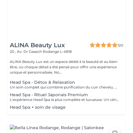
ALINA Beauty Lux
120
20 , Av. Dr Gaasch
Rodange L-4818
ALINA Beauty Lux est un espace dédié à la beauté et au bien-
être, où chaque détail a été pensé pour offrir une expérience
unique et personnalisée. No...
Head Spa - Détox & Relaxation
Un soin complet qui combine purification du cuir chevelu, détoxification et massage relaxant. Inspiré des techniques japonaises, il élimine les impuretés, oxygène la peau et favorise la croissance des cheveux. Le visage se détend, l'esprit s'apaise et le cuir chevelu respire à nouveau.
Head Spa - Rituel Japonais Premium
L'expérience Head Spa la plus complète et luxueuse. Un véritable rituel japonais qui associe aromathérapie, massages profonds. Un moment d'équilibre, d'énergie et de renaissance pour le corps et l'esprit.
Head Spa + soin de visage