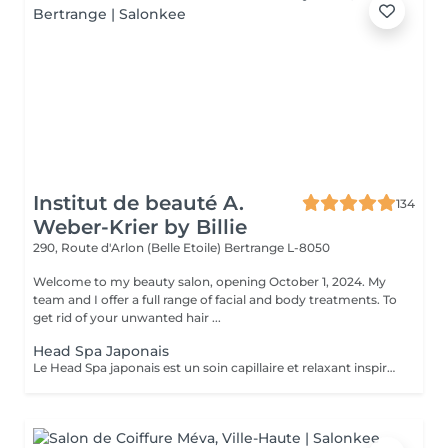
Institut de beauté A.
134
Weber-Krier by Billie
290, Route d'Arlon (Belle Etoile)
Bertrange L-8050
Welcome to my beauty salon, opening October 1, 2024. My
team and I offer a full range of facial and body treatments. To
get rid of your unwanted hair ...
Head Spa Japonais
Le Head Spa japonais est un soin capillaire et relaxant inspiré des rituels de bien-être japonais. Alliant techniques de massage du cuir chevelu, soins purifiants et hydratants, il cible à la fois la santé des cheveux et l'apaisement de l'esprit. Grâce à des mouvements précis et à des produits naturels, ce rituel libère les tensions, améliore la circulation sanguine et stimule la croissance capillaire. Idéal pour ceux qui recherchent un moment de détente profonde et des cheveux revitalisés, le Head Spa japonais apporte fraîcheur, équilibre et éclat des racines aux pointes.