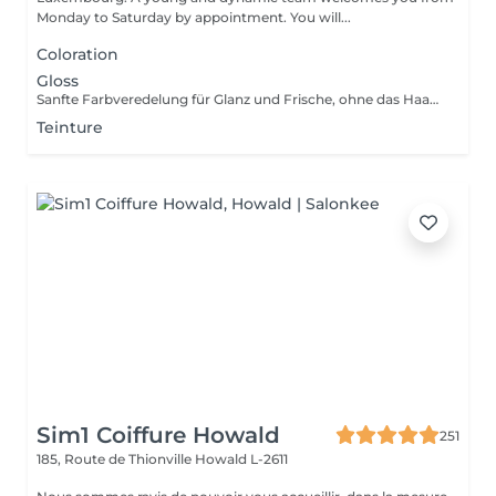
Monday to Saturday by appointment. You will...
Coloration
Gloss
Sanfte Farbveredelung für Glanz und Frische, ohne das Haar zu belasten. Gentle color refinement for shine and freshness, without stressing the hair. Soin colorant léger pour éclat et fraîcheur, sans agresser les cheveux.
Teinture
Sim1 Coiffure Howald
251
185, Route de Thionville
Howald L-2611