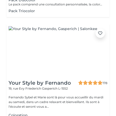
Pack Duocolor
Le pack comprend une consultation personnalisée, la coloration des racines et un coup de soleil avec les produits LOREAL PROFESSIONNEL , shampooing et conditionneur spécifiques REDKEN , le séchage et les produits de styling REDKEN Option Coupe : la coupe IGORANCE ( finition sur cheveux secs), le séchage et les produits de styling REDKEN. * Tarifs à titre indicatifs à confirmer après la consultation personnalisée établit auprès de votre coiffeur/stylist/spécialiste * La direction se réserve le droit d’apporter des modifications pour le bon fonctionnement du salon
Pack Triocolor
Your Style by Fernando
178
19, rue Evy Friederich
Gasperich L-1552
Fernando Sybel et Marie sont là pour vous accueillir du mardi
au samedi, dans un cadre relaxant et bienveillant. Ils sont à
l'écoute et seront vous a...
Coloration