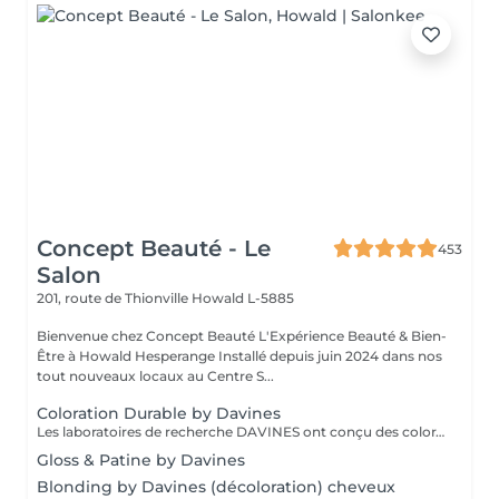
Concept Beauté - Le
453
Salon
201, route de Thionville
Howald L-5885
Bienvenue chez Concept Beauté L'Expérience Beauté & Bien-
Être à Howald Hesperange Installé depuis juin 2024 dans nos
tout nouveaux locaux au Centre S...
Coloration Durable by Davines
Les laboratoires de recherche DAVINES ont conçu des colorations innovantes qui renforcent la fibre capillaire, capable de créer encore plus d'éclat, d'éclaircir délicatement et selon votre besoin, de couvrir les cheveux blancs en douceur et durablement, avec une brillance riche en reflets et des résultats couleur dimensionnels. Nos services coloration Davines : - Mask, système de coloration permanente, tenue longue durée, couvrance parfaite des cheveux blancs - A New Color, système de coloration permanente sans ammoniaque. Couleur Davines Éclat, Soin & Respect du Cheveu La coloration Davines allie performance et respect de la fibre capillaire grâce à des formules enrichies en ingrédients naturels et durables. Que vous souhaitiez une couleur intense, un effet naturel ou un reflet subtil, nos experts vous conseillent pour un résultat sur mesure, lumineux et longue tenue. Pourquoi choisir la coloration Davines ? Formules douces pour un confort optimal Couleurs éclatantes et longue tenue grâce aux pigments de haute qualité Respect de la fibre capillaire avec des ingrédients nourrissants et protecteurs Adapté à toutes les envies : couverture des cheveux blancs, reflets naturels, couleurs intenses Déroulement du soin : 1 Diagnostic couleur pour définir la nuance idéale selon votre teint et votre base naturelle 2 Application de la coloration Davines avec une technique adaptée (racines, mèches, balayage) 3 Temps de pose optimisé pour garantir un résultat homogène et lumineux 4 Soin profond nourrissant pour préserver la douceur et la brillance des cheveux 5 Coiffage et révélation de la couleur pour sublimer votre nouvelle teinte Résultat : une couleur vibrante, brillante et pleine de vie, tout en douceur ! Entretien : Prolongez l'éclat de votre couleur avec les soins adaptés Davines recommandés par nos experts.
Gloss & Patine by Davines
Blonding by Davines (décoloration) cheveux