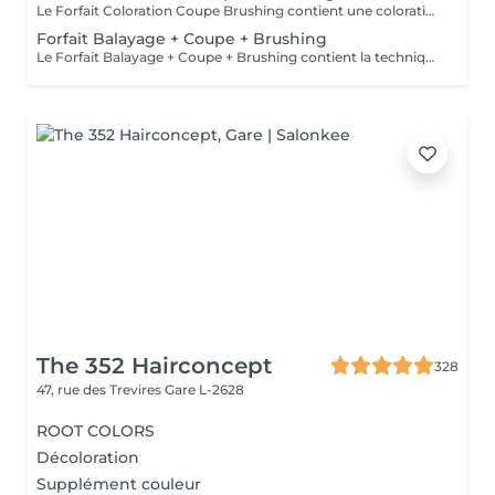
Le Forfait Coloration Coupe Brushing contient une coloration des racines et une coupe. Dépendant de la quantité de couleur utilisée ou de la longueur des cheveux le prix peut varier. (Veuillez sélectionner le Forfait Balayage au cas où vous souhaitez avoir des mèches ou un Balayage.) En cas de questions veuillez appeler au +352 26 35 02 89
Forfait Balayage + Coupe + Brushing
Le Forfait Balayage + Coupe + Brushing contient la technique Balayage, un coulage (pour donner le bon reflet au Balayage), Olaplex, une Coupe et un Brushing. Dépendant de la quantité de produit utilisée ou de la longueur des cheveux, le prix peut varier. En cas de questions veuillez appeler au +352 26 35 02 89.
The 352 Hairconcept
328
47, rue des Trevires
Gare L-2628
ROOT COLORS
Décoloration
Supplément couleur