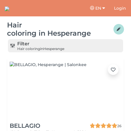
EN
Login
Hair
coloring
in
Hesperange
Filter
Hair coloring
in
Hesperange
BELLAGIO
26