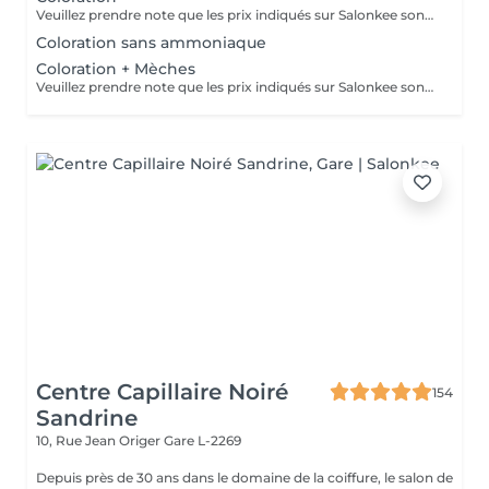
Veuillez prendre note que les prix indiqués sur Salonkee sont communiqués à titre informatif et s'entendent de base. Ces derniers sont susceptibles de varier selon le diagnostic réalisé à votre arrivée au salon et l'expertise du professionnel à qui vous confiez votre beauté. Dans tous les cas, un devis précis vous sera proposé et toutes réalisations de prestations seront effectuées avec votre accord. Un grand merci d'avance pour votre compréhension. Au plaisir de vous revoir très vite.
Coloration sans ammoniaque
Coloration + Mèches
Veuillez prendre note que les prix indiqués sur Salonkee sont communiqués à titre informatif et s'entendent de base. Ces derniers sont susceptibles de varier selon le diagnostic réalisé à votre arrivée au salon et l'expertise du professionnel à qui vous confiez votre beauté. Dans tous les cas, un devis précis vous sera proposé et toutes réalisations de prestations seront effectuées avec votre accord. Un grand merci d'avance pour votre compréhension. Au plaisir de vous revoir très vite.
Centre Capillaire Noiré
154
Sandrine
10, Rue Jean Origer
Gare L-2269
Depuis près de 30 ans dans le domaine de la coiffure, le salon de