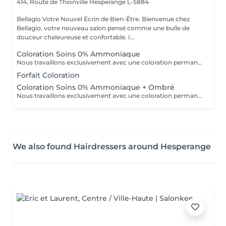
414, Route de Thionville
Hesperange L-5884
Bellagio Votre Nouvel Écrin de Bien-Être. Bienvenue chez
Bellagio, votre nouveau salon pensé comme une bulle de
douceur chaleureuse et confortable. I...
Coloration Soins 0% Ammoniaque
Nous travaillons exclusivement avec une coloration permanente professionnelle sans ammoniaque, enrichie en caviar et en kératine. Elle offre des résultats intenses, homogènes et durables tout en respectant la fibre capillaire. Sa formule assure une couverture optimale des cheveux blancs, une excellente tenue et une brillance remarquable.
Forfait Coloration
Coloration Soins 0% Ammoniaque + Ombré
Nous travaillons exclusivement avec une coloration permanente professionnelle sans ammoniaque, enrichie en caviar et en kératine. Elle offre des résultats intenses, homogènes et durables tout en respectant la fibre capillaire. Sa formule assure une couverture optimale des cheveux blancs, une excellente tenue et une brillance remarquable.
We also found Hairdressers around Hesperange