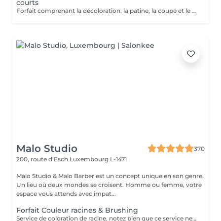
courts
Forfait comprenant la décoloration, la patine, la coupe et le styling. Un diagnostic personnalisé sera réalisé lors de la prestation.
Malo Studio
370
200, route d'Esch
Luxembourg L-1471
Malo Studio & Malo Barber est un concept unique en son genre.
Un lieu où deux mondes se croisent. Homme ou femme, votre
espace vous attends avec impat...
Forfait Couleur racines & Brushing
Service de coloration de racine, notez bien que ce service ne permet pas d‘effectuer d’importants éclaircissements tel qu‘un balayage ou des mèches.