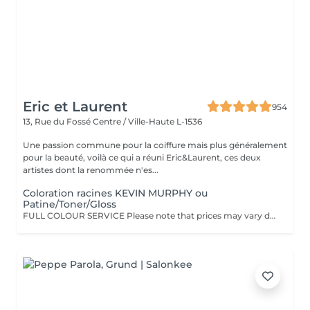
Eric et Laurent
954
13, Rue du Fossé
Centre / Ville-Haute L-1536
Une passion commune pour la coiffure mais plus généralement
pour la beauté, voilà ce qui a réuni Eric&Laurent, ces deux
artistes dont la renommée n'es...
Coloration racines KEVIN MURPHY ou
Patine/Toner/Gloss
FULL COLOUR SERVICE Please note that prices may vary depending on hair length, hair density, additional product usage, and the complexity of the service. COLOR.ME by KEVIN.MURPHY Experience a luxurious colour service powered by COLOR.ME by KEVIN.MURPHY, a high-performance colour range designed to deliver exceptional results while respecting the integrity of the hair. Benefits: Ammonia-free, PPD-free, and paraben-free formula Enriched with Honey, Shea Butter, and Pomegranate for enhanced care and shine Provides up to 100% grey hair coverage Delivers rich, vibrant, and long-lasting colour results Leaves the hair soft, healthy, and radiant Cruelty-free and ethically developed A premium colouring experience that combines beautiful colour performance with advanced hair care technology.