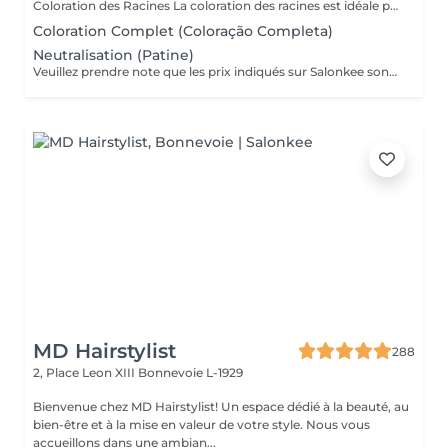
Coloration des Racines La coloration des racines est idéale pour conserver une couleur uniforme et soignée, tout en assurant une finition élégante et naturelle. - Racines jusqu'à 2 cm (environ 1 mois de repousse) : tarif standard du service. - Racines de 2 cm à 4 cm : considéré comme une retouche élargie, avec un tarif différent. - Au-delà de 4 cm : il s'agit d'une coloration complète, avec un devis adapté. Ce soin permet d'éviter les différences de tons entre les racines et les longueurs, de préserver la santé du cheveu et de maintenir l'éclat de la couleur plus longtemps.
Coloration Complet (Coloração Completa)
Neutralisation (Patine)
Veuillez prendre note que les prix indiqués sur Salonkee sont communiqués à titre informatif et s'entendent de base. Ces derniers sont susceptibles de varier selon le diagnostic réalisé à votre arrivée au salon et l'expertise du professionnel à qui vous confiez votre beauté. Dans tous les cas, un devis précis vous sera proposé et toutes réalisations de prestations seront effectuées avec votre accord. Un grand merci d'avance pour votre compréhension. Au plaisir de vous revoir très vite. Alexandre Lopes
MD Hairstylist
288
2, Place Leon XIII
Bonnevoie L-1929
Bienvenue chez MD Hairstylist! Un espace dédié à la beauté, au
bien-être et à la mise en valeur de votre style. Nous vous
accueillons dans une ambian...