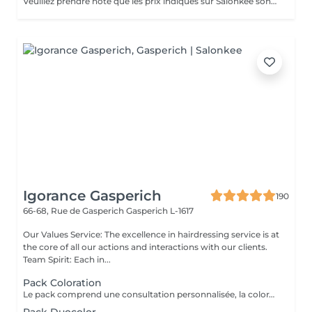
Veuillez prendre note que les prix indiqués sur Salonkee sont communiqués à titre informatif et s'entendent de base. Ces derniers sont susceptibles de varier selon le diagnostic réalisé à votre arrivée au salon et l'expertise du professionnel à qui vous confiez votre beauté. Dans tous les cas, un devis précis vous sera proposé et toutes réalisations de prestations seront effectuées avec votre accord. Un grand merci d'avance pour votre compréhension. Au plaisir de vous recevoir très vite.
Igorance Gasperich
190
66-68, Rue de Gasperich
Gasperich L-1617
Our Values Service: The excellence in hairdressing service is at
the core of all our actions and interactions with our clients.
Team Spirit: Each in...
Pack Coloration
Le pack comprend une consultation personnalisée, la coloration des racines avec les produits L’OREAL PROFESSIONNEL , shampooing et conditionneur spécifiques REDKEN , le séchage et les produits de finitions REDKEN. Option Coupe : la coupe IGORANCE ( finition sur cheveux secs), le séchage et les produits de finitions REDKEN. * Tarifs à titre indicatifs à confirmer après la consultation personnalisée établit auprès de votre coiffeur/stylist/spécialiste * La direction se réserve le droit d’apporter des modifications pour le bon fonctionnement du salon