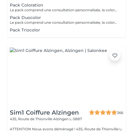
Pack Coloration
Le pack comprend une consultation personnalisée, la coloration des racines avec les produits L’OREAL PROFESSIONNEL , shampooing et conditionneur spécifiques REDKEN , le séchage et les produits de finitions REDKEN. Option Coupe : la coupe IGORANCE ( finition sur cheveux secs), le séchage et les produits de finitions REDKEN. * Tarifs à titre indicatifs à confirmer après la consultation personnalisée établit auprès de votre coiffeur/stylist/spécialiste * La direction se réserve le droit d’apporter des modifications pour le bon fonctionnement du salon
Pack Duocolor
Le pack comprend une consultation personnalisée, la coloration des racines et un coup de soleil avec les produits LOREAL PROFESSIONNEL , shampooing et conditionneur spécifiques REDKEN , le séchage et les produits de styling REDKEN Option Coupe : la coupe IGORANCE ( finition sur cheveux secs), le séchage et les produits de styling REDKEN * Tarifs à titre indicatifs à confirmer après la consultation personnalisée établit auprès de votre coiffeur/stylist/spécialiste * La direction se réserve le droit d’apporter des modifications pour le bon fonctionnement du salon
Pack Triocolor
Sim1 Coiffure Alzingen
366
435, Route de Thionville
Alzingen L-5887
ATTENTION Nous avons déménagé ! 435, Route de Thionville L-