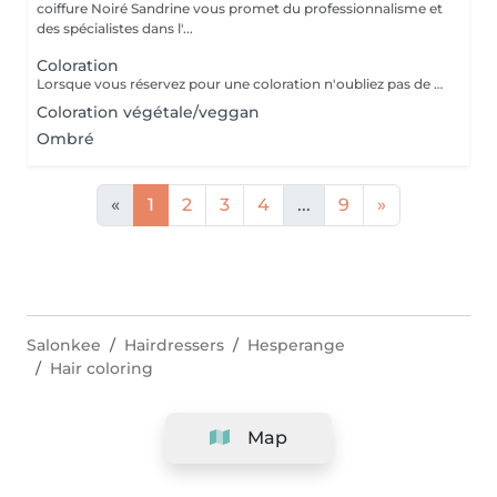
coiffure Noiré Sandrine vous promet du professionnalisme et
des spécialistes dans l'...
Coloration
Lorsque vous réservez pour une coloration n'oubliez pas de réserver également pour un séchage ou un brushing. Le temps de pause est automatiquement compté par le logiciel.
Coloration végétale/veggan
Ombré
«
1
2
3
4
...
9
»
Salonkee
Hairdressers
Hesperange
Hair coloring
Map