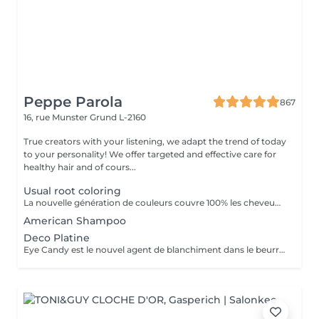
Peppe Parola
867
16, rue Munster
Grund L-2160
True creators with your listening, we adapt the trend of today
to your personality! We offer targeted and effective care for
healthy hair and of cours...
Usual root coloring
La nouvelle génération de couleurs couvre 100% les cheveux blancs, ce qui rend le traitement aussi naturel que possible car il ne contient ni ammoniaque, ni PPD (paraphénylènediamine), ni résorcine, ni paraben ni Nichel. L'ajout d'extrait de feuille de Baobab confère à la crème une grande valeur cosmétique, offrant protection, hydratation, brillance et douceur au toucher. Il contient également de l'huile d'argan, de l'huile de karité, de l'huile de pépins de raisin et de l'extrait de citron en remplacement de la paraffine. Ces composants d'origine végétale sont reconnus pour leur pouvoir hydratant, nourrissant et polissant exceptionnel.
American Shampoo
Deco Platine
Eye Candy est le nouvel agent de blanchiment dans le beurre à faible teneur en ammoniac, capable de garantir des résultats de blanchiment élevés sans attaquer ni endommager la structure du cheveu et avec une action délicate et protectrice sur la peau. Pendant les phases de décoloration, il protège les cheveux, leur donne force et vitalité, reconstruit et revitalise, tout en aidant à maintenir la structure capillaire compacte pendant tout le processus d'éclaircissement. Une formule innovante et efficace, un produit révolutionnaire au service du salon, en parfaite adéquation avec les tendances du moment, qui exigent souvent un éclairage extrême comme base des couleurs à la mode. Avec Eye Candy, vous pouvez décolorer les cheveux même à des rythmes soutenus en les laissant parfaitement intacts et vitaux!