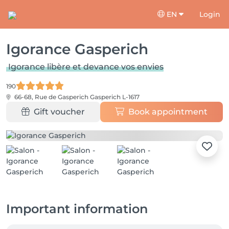
EN
Login
Igorance Gasperich
Igorance libère et devance vos envies
190
66-68, Rue de Gasperich
Gasperich L-1617
Gift voucher
Book appointment
Important information