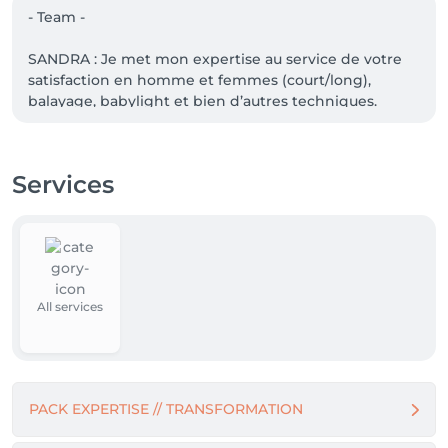
- Team - 

SANDRA : Je met mon expertise au service de votre 
satisfaction en homme et femmes (court/long), 
balayage, babylight et bien d’autres techniques.

CYNTHIA : Je vous accompagne dans vos  envie avec 
différents styles coupe, couleur et mèche

DENISA : Technicienne (haircolor), expert HAIRCARE 
Services
et SKINCARE, détente massage.

LILI : Technicienne (haircolor), expert HAIRCARE et 
SKINCARE, détente massage.

À bientôt pour votre rendez-vous à Gasperich.
All services
PACK EXPERTISE // TRANSFORMATION