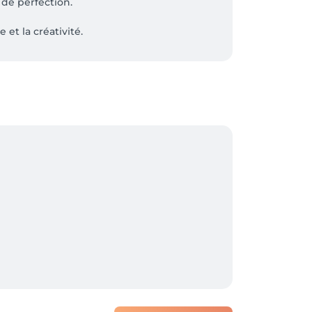
de perfection.

t la créativité.

nnalisés pour composer avec votre style et 
ement !
