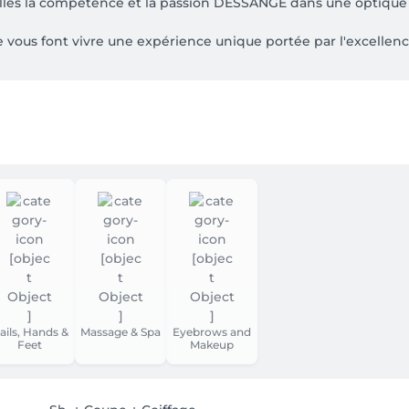
 elles la compétence et la passion DESSANGE dans une optique 
 vous font vivre une expérience unique portée par l'excellence e
l'univers de l'élégance et du glamour, avec des services perso
 soin et maquillage, manucurie...

lus proche de chez vous et poussez les portes de l'enchant
ails, Hands &
Massage & Spa
Eyebrows and
Feet
Makeup