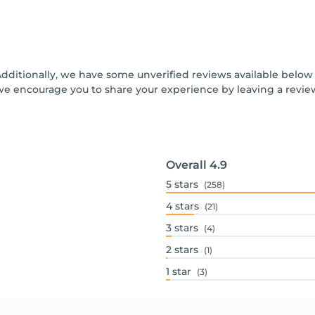
Additionally, we have some unverified reviews available below t
we encourage you to share your experience by leaving a revi
Overall
4.9
5
stars
(258)
4
stars
(21)
3
stars
(4)
2
stars
(1)
1
star
(3)