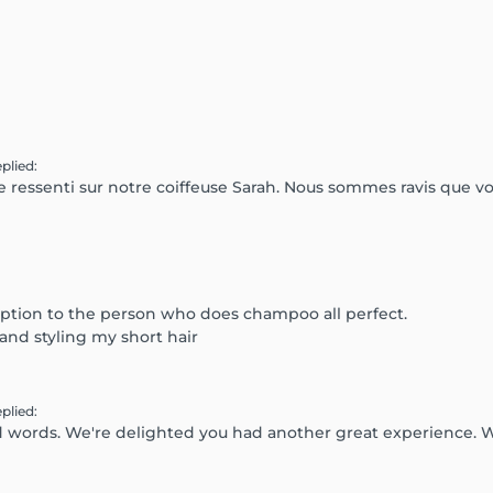
eplied
:
 ressenti sur notre coiffeuse Sarah. Nous sommes ravis que vo
eption to the person who does champoo all perfect.
and styling my short hair
eplied
:
d words. We're delighted you had another great experience. 