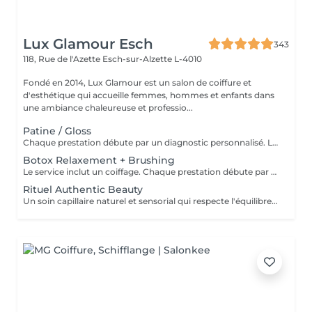
Lux Glamour Esch
343
118, Rue de l'Azette
Esch-sur-Alzette L-4010
Fondé en 2014, Lux Glamour est un salon de coiffure et
d'esthétique qui accueille femmes, hommes et enfants dans
une ambiance chaleureuse et professio...
Patine / Gloss
Chaque prestation débute par un diagnostic personnalisé. Le tarif final est confirmé en salon selon les besoins de vos cheveux et la technique réalisée.
Botox Relaxement + Brushing
Le service inclut un coiffage. Chaque prestation débute par un diagnostic personnalisé. Le tarif final est confirmé en salon selon les besoins de vos cheveux et la technique réalisée.
Rituel Authentic Beauty
Un soin capillaire naturel et sensorial qui respecte l'équilibre du cuir chevelu et la beauté des cheveux. Enrichi en ingrédients d'origine naturelle, ce rituel nettoie, nourrit et sublime la fibre capillaire tout en apportant une sensation de fraîcheur et de légèreté. Profitez d'un moment de bien-être authentique et relaxant pour révéler des cheveux sains et lumineux.