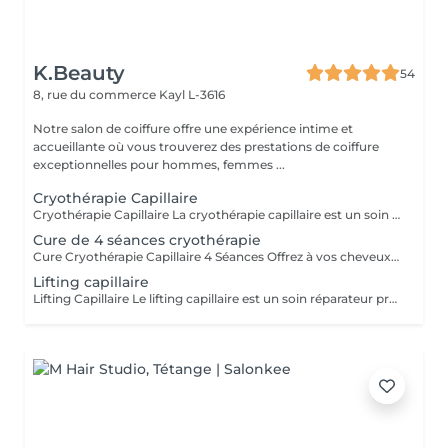
K.Beauty
54
8, rue du commerce
Kayl L-3616
Notre salon de coiffure offre une expérience intime et
accueillante où vous trouverez des prestations de coiffure
exceptionnelles pour hommes, femmes ...
Cryothérapie Capillaire
Cryothérapie Capillaire La cryothérapie capillaire est un soin innovant qui utilise le froid pour aider à refermer les écailles du cheveu et favoriser la pénétration des actifs réparateurs au cur de la fibre capillaire. Enrichi en : * Acide hyaluronique pour hydrater intensément la fibre capillaire, * Collagène pour aider à renforcer, gainer et redonner de la souplesse au cheveu, * Extrait d'açaï, issu d'un palmier d'Amazonie, reconnu pour ses propriétés antioxydantes et nourrissantes. Ce soin aide à : * réduire les frisottis, * apporter de la brillance, * discipliner les cheveux, * hydrater et réparer la fibre capillaire, * rendre les cheveux plus doux, souples et lumineux. Le résultat est visible immédiatement et peut durer jusqu'à 3 à 4 semaines selon la nature du cheveu et l'entretien à domicile. Pourquoi choisir une cure ? La cure de 4 séances permet un travail plus profond et durable sur la qualité du cheveu. Elle est idéale pour : * les cheveux sensibilisés ou abîmés, * les cheveux ternes, secs ou poreux, * prolonger les résultats dans le temps, * retrouver progressivement une chevelure plus forte, brillante et disciplinée. Séance après séance, le cheveu gagne en douceur, en hydratation et en éclat. Supplément peut être appliqué si les cheveux est épais
Cure de 4 séances cryothérapie
Cure Cryothérapie Capillaire 4 Séances Offrez à vos cheveux un véritable programme de réparation et d'hydratation profonde grâce à notre cure de cryothérapie capillaire. Cette cure est idéale pour les cheveux secs, sensibilisés, ternes ou difficiles à discipliner. Séance après séance, la fibre capillaire est nourrie, gainée et sublimée pour des cheveux plus doux, brillants et éclatants. La formule est enrichie en : * acide hyaluronique, * collagène, * extrait d'açaï aux propriétés nourrissantes et antioxydantes. Lors de votre réservation en ligne, le logiciel programmera automatiquement votre première séance d'une durée de 2 heures. Les trois rendez-vous suivants seront organisés directement au salon avec Jessica afin d'adapter parfaitement le rythme de la cure à vos besoins capillaires. Une remise avantageuse est appliquée lors de l'achat de la cure complète de 4 séances.
Lifting capillaire
Lifting Capillaire Le lifting capillaire est un soin réparateur profond conçu pour restructurer, nourrir et revitaliser les cheveux sensibilisés, secs ou abîmés. Il est particulièrement recommandé pour les cheveux très fragilisés, cassants, sensibilisés par les colorations, décolorations, lissages ou appareils chauffants, ainsi que pour les cheveux presque brûlés ayant perdu leur souplesse et leur éclat. Enrichi en huile d'Amla, reconnue pour ses propriétés fortifiantes et stimulantes, ce soin aide également à favoriser la pousse du cheveu tout en apportant nutrition et brillance à la fibre capillaire. Grâce à une combinaison d'actifs hautement nourrissants et à un travail de chaleur douce et de vapeur, ce soin aide à : * renforcer la fibre capillaire, * réduire la casse et les frisottis, * redonner douceur, souplesse et brillance, * améliorer visiblement la qualité du cheveu dès la première séance. Ce soin s'adapte à tous les types de cheveux : lisses, ondulés, bouclés ou crépus.