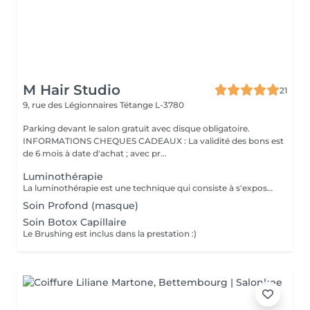
M Hair Studio
21
9, rue des Légionnaires
Tétange L-3780
Parking devant le salon gratuit avec disque obligatoire.
INFORMATIONS CHEQUES CADEAUX : La validité des bons est
de 6 mois à date d'achat ; avec pr...
Luminothérapie
La luminothérapie est une technique qui consiste à s'exposer à une lumière artificielle dont les qualités seraient aussi proches que possible de celles du soleil. Les bienfaits La luminothérapie capillaire traite les troubles liés aux dérèglements de l'horloge biologique, comme la dépression saisonnière. Elle stimule la croissance des cheveux, freine leur chute et améliore la circulation sanguine, favorisant ainsi leur repousse et leur densité.
Soin Profond (masque)
Soin Botox Capillaire
Le Brushing est inclus dans la prestation :)