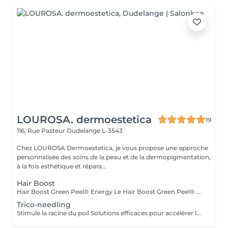
LOUROSA. dermoestetica
19
116, Rue Pasteur
Dudelange L-3543
Chez LOUROSA Dermoestetica, je vous propose une approche
personnalisée des soins de la peau et de la dermopigmentation,
à la fois esthétique et répara...
Hair Boost
Hair Boost Green Peel® Energy Le Hair Boost Green Peel® Energy est un traitement naturel du cuir chevelu développé à partir de la méthode originale du GREEN PEEL® du Dr. Christine Schrammek. Ce protocole innovant a été conçu pour stimuler le cuir chevelu, favoriser un environnement optimal à la croissance des cheveux et améliorer leur qualité globale. Grâce à un mélange exclusif de plantes, de minéraux, d'enzymes et d'oligo-éléments, le soin active la microcirculation, stimule le renouvellement cellulaire et favorise l'apport en nutriments essentiels au niveau des follicules pileux. Le cuir chevelu est ainsi revitalisé, oxygéné et préparé à soutenir une croissance capillaire plus saine. Le traitement est particulièrement indiqué en cas de : * Chute de cheveux diffuse * Cheveux affinés ou fragilisés * Perte de densité capillaire * Cuir chevelu fatigué ou déséquilibré * Cheveux manquant de force et de vitalité Les bénéfices Stimule la microcirculation du cuir chevelu Favorise un environnement propice à la croissance des cheveux Revitalise les follicules pileux Améliore la qualité du cuir chevelu Renforce la vitalité et la résistance des cheveux Contribue à améliorer la densité capillaire au fil des séances
Trico-needling
Stimule la racine du poil Solutions efficaces pour accélérer la pousse du poil du cuir chevelu grâce aux traitements transépidermique