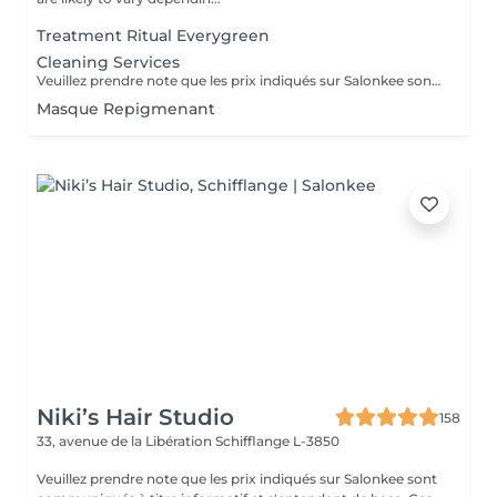
Treatment Ritual Everygreen
Cleaning Services
Veuillez prendre note que les prix indiqués sur Salonkee sont communiqués à titre informatif et s'entendent de base. Ces derniers sont susceptibles de varier selon le diagnostic réalisé à votre arrivée au salon et l'expertise du professionnel à qui vous confiez votre beauté. Dans tous les cas, un devis précis vous sera proposé et toutes réalisations de prestations seront effectuées avec votre accord.
Masque Repigmenant
Niki’s Hair Studio
158
33, avenue de la Libération
Schifflange L-3850
Veuillez prendre note que les prix indiqués sur Salonkee sont