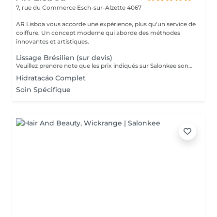
7, rue du Commerce
Esch-sur-Alzette 4067
AR Lisboa vous accorde une expérience, plus qu'un service de
coiffure. Un concept moderne qui aborde des méthodes
innovantes et artistiques.
Lissage Brésilien (sur devis)
Veuillez prendre note que les prix indiqués sur Salonkee sont communiqués à titre informatif et s'entendent de base. Ces derniers sont susceptibles de varier selon le diagnostic réalisé à votre arrivée au salon et l'expertise du professionnel à qui vous confiez votre beauté. Dans tous les cas, un devis précis vous sera proposé et toutes réalisations de prestations seront effectuées avec votre accord. Un grand merci d'avance pour votre compréhension. Au plaisir de vous recevoir très vite.
Hidratacáo Complet
Soin Spécifique