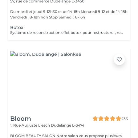
57, rue de commerce
Dudelange L-3450
Du mardi et jeudi 9-12h30 et de 14-18h Mercredi 9-12 et de 14-18h
Vendredi : 8-18h non Stop Samedi : 8-16h
Botox
Système de reconstruction effet botox pour restructurer, repulper et réparer en profondeur les cheveux abîmés, cassants, affaiblis. Régénérés, renforcés et protégés, les cheveux sont sains, dynamisés, disciplinés, doux et brillants. Tenue jusqu'a 4 semaines * ( selon le type de cheveux ) *avec le shampooing et masque adaptés pour la maison.
Bloom
233
1, Rue Auguste Liesch
Dudelange L-3474
BLOOM BEAUTY SALON Notre salon vous propose plusieurs