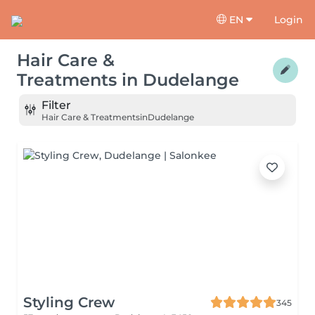
EN
Login
Hair Care &
Treatments
in
Dudelange
Filter
Hair Care & Treatments
in
Dudelange
Styling Crew
345