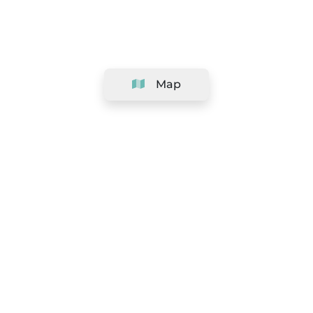
Map
Company
Support
Team
&
Careers
Information for salons
Legal
Exercise withdrawal right