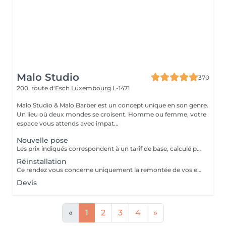
Malo Studio
370
200, route d'Esch
Luxembourg L-1471
Malo Studio & Malo Barber est un concept unique en son genre.
Un lieu où deux mondes se croisent. Homme ou femme, votre
espace vous attends avec impat...
Nouvelle pose
Les prix indiqués correspondent à un tarif de base, calculé pour 1 rangée avec 2 mèches, soit le minimum pour un apport de volume uniquement. Un diagnostic personnalisé est réalisé avant chaque prestation. Le tarif final varie en fonction : - de la densité de vos cheveux, -de leur longueur, -du nombre de rangées nécessaires -du résultat souhaité.
Réinstallation
Ce rendez vous concerne uniquement la remontée de vos extensions déjà posées. Aucune nouvelle installation incluse, pour une pose complète ou de nouveaux cheveux, merci de réserver le service "nouvelle pose"
Devis
«
1
2
3
4
»