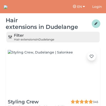
EN
Login
Hair
extensions
in
Dudelange
Filter
Hair extensions
in
Dudelange
Styling Crew
345