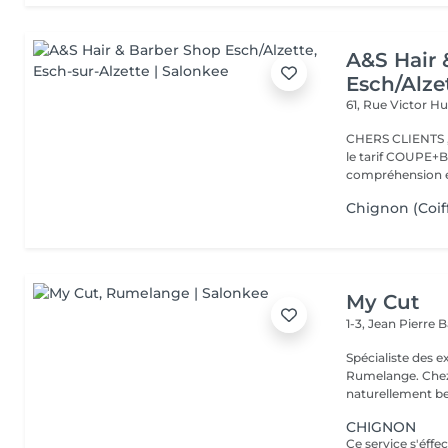
A&S Hair 
Esch/Alze
61, Rue Victor 
CHERS CLIENTS ,N
le tarif COUPE+B
compréhension et
Chignon (Coif
My Cut
1-3, Jean Pierre
Spécialiste des 
Rumelange. Chez MY CUT, tout tourne autour des cheveux
CHIGNON
Ce service s'éffe