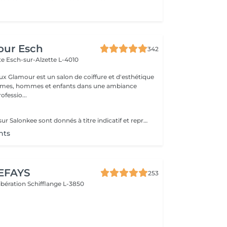
our Esch
342
tte
Esch-sur-Alzette L-4010
ux Glamour est un salon de coiffure et d'esthétique
emmes, hommes et enfants dans une ambiance
ofessio...
Les prix affichés sur Salonkee sont donnés à titre indicatif et représentent les tarifs de base. Ceux-ci peuvent varier en fonction du diagnostic effectué lors de votre arrivée au salon et de l'expertise du professionnel à qui vous confiez vos soins de beauté. Dans tout les cas, un devis détaillé vous sera proposé et toute prestation sera réalisée avec votre accord.
nts
EFAYS
253
Libération
Schifflange L-3850