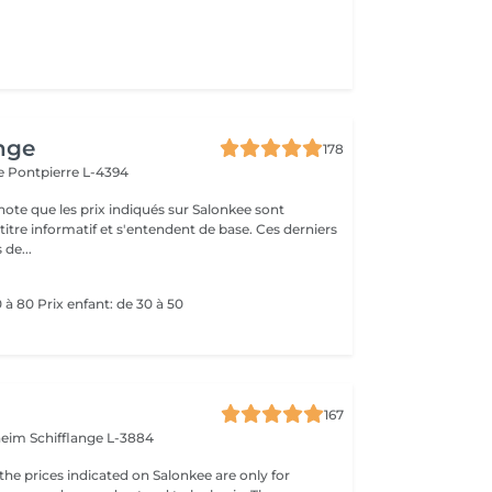
nge
178
le
Pontpierre L-4394
note que les prix indiqués sur Salonkee sont
tre informatif et s'entendent de base. Ces derniers
 de...
0 à 80 Prix enfant: de 30 à 50
167
nheim
Schifflange L-3884
the prices indicated on Salonkee are only for