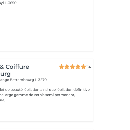
ayl L-3650
 & Coiffure
114
urg
ppange
Bettembourg L-3270
t de beauté, épilation ainsi que 'épilation définitive,
une large gamme de vernis semi permanent,
e,...