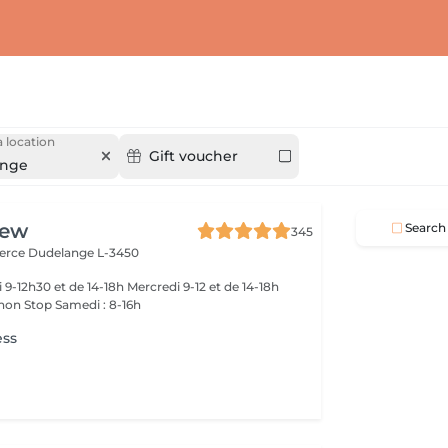
 location
Gift voucher
ange
rew
Search
345
merce
Dudelange L-3450
-18h
 non Stop Samedi : 8-16h
ess