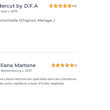
ercut by D.F.A
100
e
Kayl L-3672
ementielle (Chignon, Mariage...)
Liliane Martone
12
e
Bettembourg L-3237
ure Liliane Martone est spécialisé dans les colorations
es soins capillaires à base d'huiles végétales