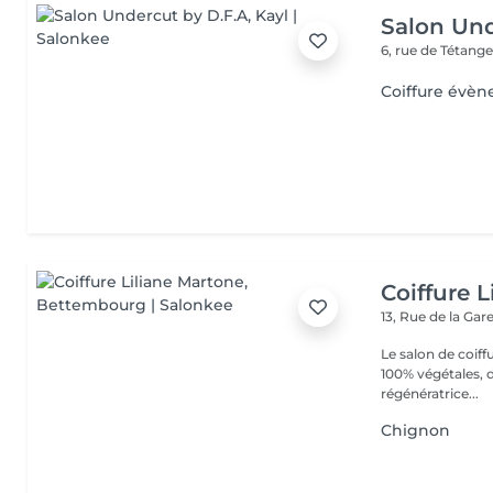
Salon Und
6, rue de Tétang
Coiffure évèn
Coiffure 
13, Rue de la Gar
Le salon de coiff
100% végétales, d
régénératrice...
Chignon