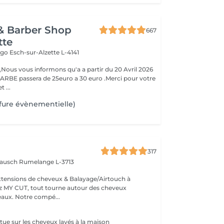
& Barber Shop
667
tte
Hugo
Esch-sur-Alzette L-4141
ous vous informons qu'a a partir du 20 Avril 2026
ARBE passera de 25euro a 30 euro .Merci pour votre
 ...
fure évènementielle)
317
 Bausch
Rumelange L-3713
extensions de cheveux & Balayage/Airtouch à
naturellement beaux. Notre compé...
ctue sur les cheveux lavés à la maison