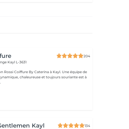
fure
204
ange
Kayl L-3631
on Rossi Coiffure By Caterina à Kayl. Une équipe de
ynamique, chaleureuse et toujours souriante est à
.
Gentlemen Kayl
134