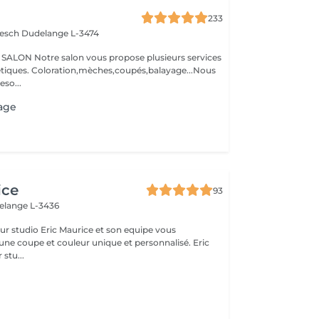
233
iesch
Dudelange L-3474
N Notre salon vous propose plusieurs services
oupés,balayage...Nous
so...
age
ice
93
elange L-3436
ce et son equipe vous
une coupe et couleur unique et personnalisé. Eric
 stu...