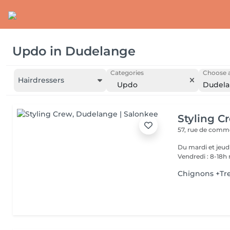
Updo
in
Dudelange
Categories
Choose a
Hairdressers
Updo
Dudel
Styling C
57, rue de com
Du mardi et jeudi 9-12h30 et de 14-18h Mercredi 9-12 et de 14
Vendredi : 8-18h
Chignons +Tr