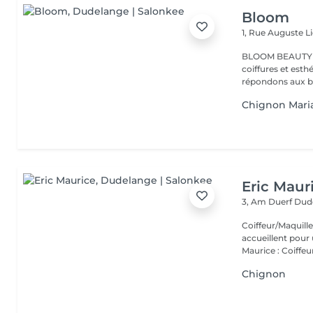
Bloom
1, Rue Auguste L
BLOOM BEAUTY SALO
coiffures et esthétiques. Coloration,mèches,c
répondons aux be
Chignon Mari
Eric Maur
3, Am Duerf
Dud
Coiffeur/Maquilleur studio Eric Mauri
accueillent pour 
Maurice : Coiffeur
Chignon