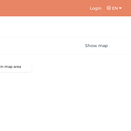
Login
EN
Show map
 in map area