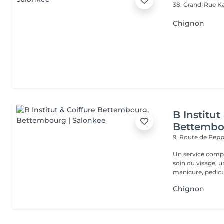
38, Grand-Rue
K
Chignon
B Institut
Bettembo
9, Route de Pe
Un service comple
soin du visage, 
manicure, pedicur
Chignon