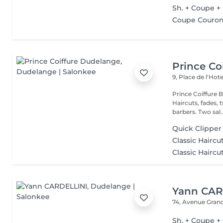
Sh. + Coupe +
Coupe Couro
Prince Co
9, Place de l'Hote
Prince Coiffure Barbier "The leading barbersh
Haircuts, fades, 
barbers. Two sal.
Quick Clipper
Classic Haircu
Classic Haircu
Yann CAR
74, Avenue Gran
Sh. + Coupe +