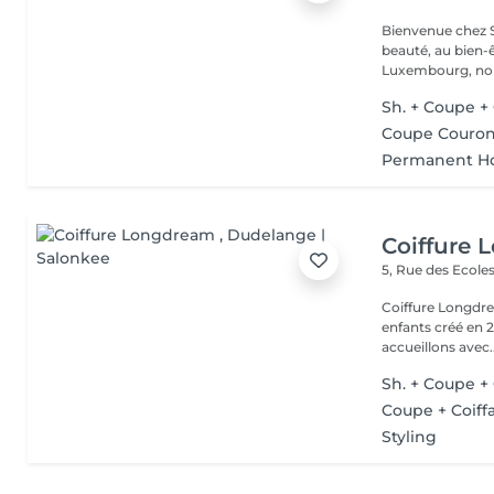
Bienvenue chez Salon B
beauté, au bien-
Luxembourg, nou
Sh. + Coupe 
Coupe Cour
Permanent 
Coiffure
5, Rue des Ecole
Coiffure Longdr
enfants créé en 2015. Votre bien-être est maintenant et 
accueillons avec..
Sh. + Coupe +
Coupe + Coiff
Styling