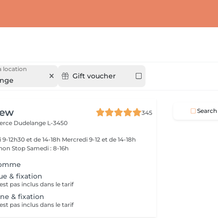
 location
Gift voucher
ange
rew
Search
345
merce
Dudelange L-3450
-18h
 non Stop Samedi : 8-16h
homme
ue & fixation
t pas inclus dans le tarif
e & fixation
t pas inclus dans le tarif