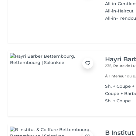
All-in-Gentle
All-in-Haircut
All-in-Trendcu
Hayri Ba
235, Route de 
À l'intérieur du
Sh. + Coupe +
Coupe + Barb
Sh. + Coupe
B Institut