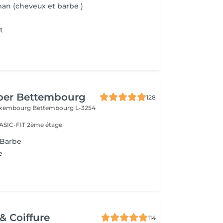
man (cheveux et barbe )
t
rber Bettembourg
128
Luxembourg
Bettembourg L-3254
 BASIC-FIT 2ème étage
 Barbe
e
 & Coiffure
114