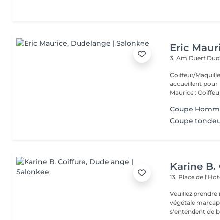
Eric Maur
3, Am Duerf
Dud
Coiffeur/Maquilleur studio Eric Mauri
accueillent pour 
Maurice : Coiffeur
Coupe Homm
Coupe tonde
Karine B. 
13, Place de l'Hot
Veuillez prendre 
végétale marcapar sont communiqués à titre inform
s'entendent de ba