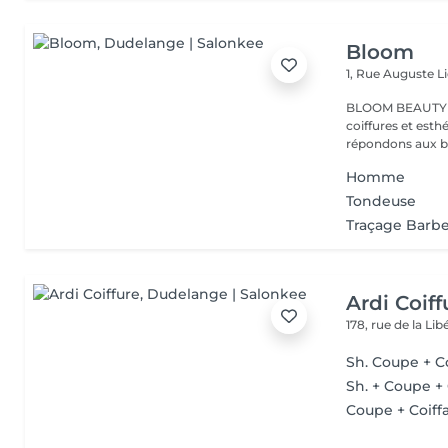
Bloom
1, Rue Auguste L
BLOOM BEAUTY SALO
coiffures et esthétiques. Coloration,mèches,c
répondons aux be
Homme
Tondeuse
Traçage Barbe
Ardi Coiff
178, rue de la Li
Sh. Coupe + C
Sh. + Coupe +
Coupe + Coiff