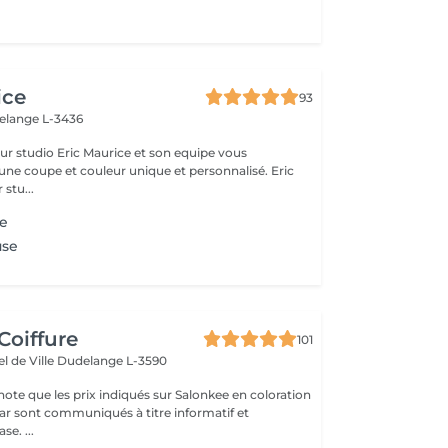
ice
93
elange L-3436
ce et son equipe vous
une coupe et couleur unique et personnalisé. Eric
 stu...
e
use
Coiffure
101
el de Ville
Dudelange L-3590
note que les prix indiqués sur Salonkee en coloration
atif et
se. ...