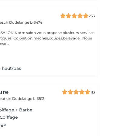
233
iesch
Dudelange L-3474
N Notre salon vous propose plusieurs services
oupés,balayage...Nous
so...
 haut/bas
ure
113
bération
Dudelange L-3512
oiffage + Barbe
 Coiffage
age