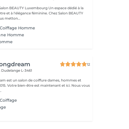
EAUTY Luxembourg Un espace dédié à la
être et à l'élégance féminine. Chez Salon BEAUTY
s metton...
+ Coiffage Homme
onne Homme
Homme
 Longdream
12
s
Dudelange L-3461
eam est un salon de coiffure dames, hommes et
ici. Nous vous
.
 Coiffage
age