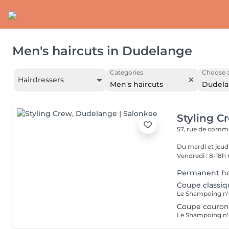
Men's haircuts
in
Dudelange
Categories
Choose a
Hairdressers
Men's haircuts
Dudel
Styling C
57, rue de com
Du mardi et jeudi 9-12h30 et de 14-18h Mercredi 9-12 et de 14
Vendredi : 8-18h
Permanent 
Coupe classiq
Le Shampoing n'es
Coupe couronn
Le Shampoing n'es