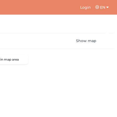
Login
EN
Show map
 in map area