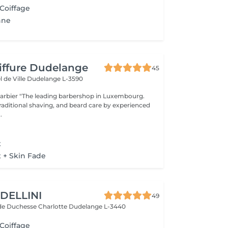
 Coiffage
nne
iffure Dudelange
45
l de Ville
Dudelange L-3590
op in Luxembourg.
traditional shaving, and beard care by experienced
..
t
t + Skin Fade
DELLINI
49
de Duchesse Charlotte
Dudelange L-3440
 Coiffage