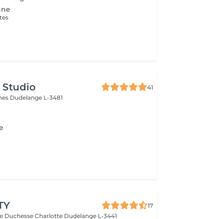
nne
tes
 Studio
41
ines
Dudelange L-3481
e
TY
17
de Duchesse Charlotte
Dudelange L-3441