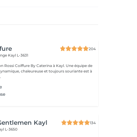
fure
204
ange
Kayl L-3631
on Rossi Coiffure By Caterina à Kayl. Une équipe de
ynamique, chaleureuse et toujours souriante est à
.
e
use
Gentlemen Kayl
134
ayl L-3650