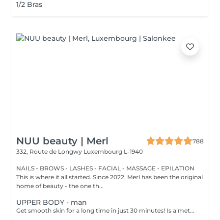
1/2 Bras
NUU beauty | Merl
788
332, Route de Longwy
Luxembourg L-1940
NAILS - BROWS - LASHES - FACIAL - MASSAGE - EPILATION
This is where it all started. Since 2022, Merl has been the original
home of beauty - the one th...
UPPER BODY - man
Get smooth skin for a long time in just 30 minutes! Is a method of hair removal when your hair is pulled out with warm wax with the hair follicle. How is wax epilation done? - preparation is performed - wax is applied - depilation is performed - wax residue is removed Age restrictions: recommended to do from 14 years. Post procedure recommendations: do not take hot bath, do not visit sauna, do not swim in the pool for 12 hours after the procedure - it can cause irritation. Frequency: once in 4 weeks.