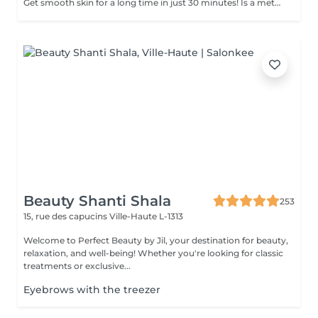
Get smooth skin for a long time in just 30 minutes! Is a method of hair removal when your hair is pulled out with warm wax with the hair follicle. How is wax epilation done? - preparation is performed - wax is applied - depilation is performed - wax residue is removed Age restrictions: recommended to do from 14 years. Post procedure recommendations: do not take hot bath, do not visit sauna, do not swim in the pool for 12 hours after the procedure - it can cause irritation. Frequency: once in 4 weeks.
Beauty Shanti Shala
253
15, rue des capucins
Ville-Haute L-1313
Welcome to Perfect Beauty by Jil, your destination for beauty,
relaxation, and well-being! Whether you're looking for classic
treatments or exclusive...
Eyebrows with the treezer