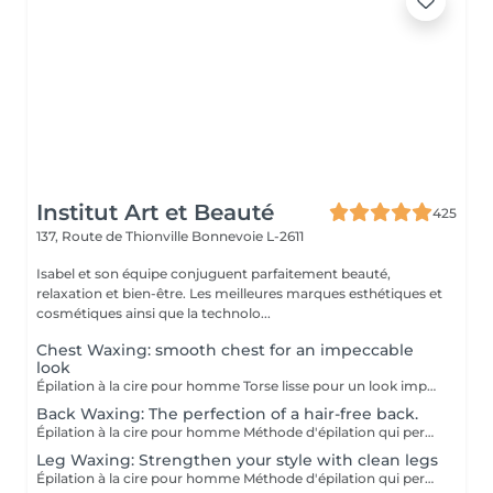
Institut Art et Beauté
425
137, Route de Thionville
Bonnevoie L-2611
Isabel et son équipe conjuguent parfaitement beauté,
relaxation et bien-être. Les meilleures marques esthétiques et
cosmétiques ainsi que la technolo...
Chest Waxing: smooth chest for an impeccable
look
Épilation à la cire pour homme Torse lisse pour un look impeccable. Méthode d'épilation qui permet l'élimination des poils de façon efficace. Les poils qui repoussent s'affinent et sont plus doux. Pour l'épilation masculine, nous utilisons la cire tiède pour la plupart des régions du corps et la cire chaude pour les régions plus sensibles (torse et parties intimes). Le post-épilatoire spécifique aux besoins de la peau des hommes est appliqué par la suite afin de minimiser l'apparition de petits boutons et de poils incarnés. Gardez à l'esprit qu'une exfoliation APRÈS l'épilation est la façon la plus efficace de minimiser ces effets indésirables.
Back Waxing: The perfection of a hair-free back.
Épilation à la cire pour homme Méthode d'épilation qui permet l'élimination des poils de façon efficace. Les poils qui repoussent s'affinent et sont plus doux. Pour l'épilation masculine, nous utilisons la cire tiède pour la plupart des régions du corps et la cire chaude pour les régions plus sensibles (torse et parties intimes). Le post-épilatoire spécifique aux besoins de la peau des hommes est appliqué par la suite afin de minimiser l'apparition de petits boutons et de poils incarnés. Gardez à l'esprit qu'une exfoliation APRÈS l'épilation est la façon la plus efficace de minimiser ces effets indésirables.
Leg Waxing: Strengthen your style with clean legs
Épilation à la cire pour homme Méthode d'épilation qui permet l'élimination des poils de façon efficace. Les poils qui repoussent s'affinent et sont plus doux. Pour l'épilation masculine, nous utilisons la cire tiède pour la plupart des régions du corps et la cire chaude pour les régions plus sensibles (torse et parties intimes). Le post-épilatoire spécifique aux besoins de la peau des hommes est appliqué par la suite afin de minimiser l'apparition de petits boutons et de poils incarnés. Gardez à l'esprit qu'une exfoliation APRÈS l'épilation est la façon la plus efficace de minimiser ces effets indésirables.