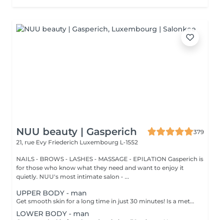
NUU beauty | Gasperich
379
21, rue Evy Friederich
Luxembourg L-1552
NAILS - BROWS - LASHES - MASSAGE - EPILATION Gasperich is
for those who know what they need and want to enjoy it
quietly. NUU's most intimate salon - ...
UPPER BODY - man
Get smooth skin for a long time in just 30 minutes! Is a method of hair removal when your hair is pulled out with warm wax with the hair follicle. How is wax epilation done? - preparation is performed - wax is applied - depilation is performed - wax residue is removed Age restrictions: recommended to do from 14 years. Post procedure recommendations: do not take hot bath, do not visit sauna, do not swim in the pool for 12 hours after the procedure - it can cause irritation. Frequency: once in 4 weeks.
LOWER BODY - man