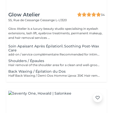
Glow Atelier
34
55, Rue de Cessange
Cessange L-L1320
Glow Atelier is a luxury beauty studio specialising in eyelash
extensions, lash lift, eyebrow treatments, permanent makeup,
and hair removal services ...
Soin Apaisant Après Épilation\ Soothing Post-Wax
Care
add-on / service complémentaire Recommended for intimate areas, underarms and sensitive skin. * Recommandé pour le maillot, les aisselles et les peaux sensibles. Service complémentaire à ajouter après une épilation à la cire. Idéal pour les peaux sensibles ou sujettes aux rougeurs. Application d'un masque apaisant et d'une poudre anti-stress pour calmer la peau, réduire l'inconfort et laisser la peau douce et protégée Add-on service after waxing. Ideal for sensitive skin or skin prone to redness and irritation. Includes the application of a soothing mask and anti-stress powder to calm the skin, reduce discomfort, and leave it soft and protected.
Shoulders / Épaules
Hair removal of the shoulder area for a clean and well-groomed appearance. Épilation des épaules pour un résultat propre et soigné.
Back Waxing / Épilation du Dos
Half Back Waxing / Demi-Dos Homme Цена: 35€ Hair removal of the upper or lower back for a clean and well-groomed appearance. Épilation du haut ou du bas du dos pour un résultat propre et soigné. Full Back Waxing / Dos Complet Homme Цена: 58€ Hair removal of the entire back, including upper and lower back, for smooth and long-lasting results. Épilation complète du dos, incluant le haut et le bas du dos, pour un résultat lisse et durable.