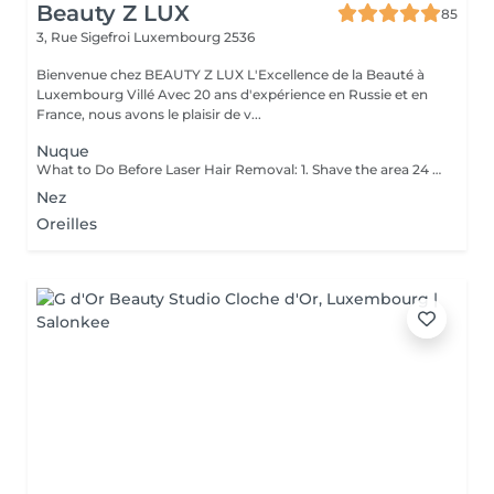
Beauty Z LUX
85
3, Rue Sigefroi
Luxembourg 2536
Bienvenue chez BEAUTY Z LUX L'Excellence de la Beauté à
Luxembourg Villé Avec 20 ans d'expérience en Russie et en
France, nous avons le plaisir de v...
Nuque
What to Do Before Laser Hair Removal: 1. Shave the area 24 hours before your appointment don't wax or pluck. 2. Avoid sun exposure and tanning 3. Clean the skin make sure the area is free of lotion, deodorant, makeup, or oils. 4. Avoid active skincare products (like retinoids, acids, or scrubs) on the area for a few days before treatment. 5. Do not take photosensitizing medications (like certain antibiotics) check with your technician if you're unsure. 6. Wear loose, comfortable clothing on the day of your appointment. 7. Inform your technician if you are pregnant, breastfeeding, or have any medical conditions. Contraindications After Permanent Laser Hair Removal: 1. Avoid sun exposure for at least 12 weeks before and after treatment. 2. Do not use tanning beds or self-tanners in the treated area. 3. Avoid hot baths, saunas, and steam rooms for 2448 hours after treatment. 4. Do not wax, pluck, or use depilatory creams between sessions shaving is allowed. 5. Avoid using active skincare products (like retinoids, acids, or exfoliants) on the treated area for several days. 6. Do not apply makeup or perfumed products immediately after treatment (especially on the face). 7. Pregnancy and certain medications (like photosensitizing drugs) may be contraindications always consult a professional first.
Nez
Oreilles