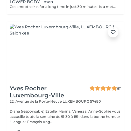
LOWER BODY - man
Get smooth skin for a long time in just 30 minutes! Is a method of hair removal when your hair is pulled out with warm wax with the hair follicle. How is wax epilation done? - preparation is performed - wax is applied - depilation is performed - wax residue is removed Age restrictions: recommended to do from 14 years. Post procedure recommendations: do not take hot bath, do not visit sauna, do not swim in the pool for 12 hours after the procedure - it can cause irritation. Frequency: once in 4 weeks.
Yves Rocher
611
Luxembourg-Ville
22, Avenue de la Porte-Neuve
LUXEMBOURG 57480
Diana (responsable) Estelle ,Marina, Vanessa, Anne-Sophie vous
accueille toute la semaine de 9h30 à 18h dans la bonne humeur
! Langue : Français Ang...