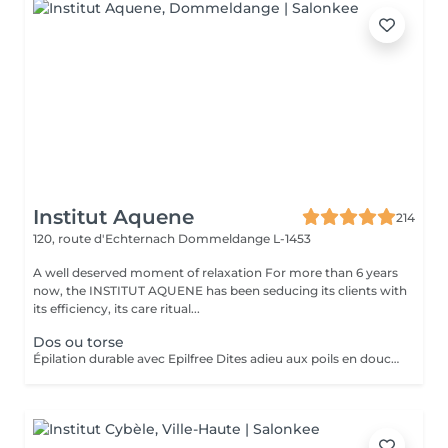
Institut Aquene
214
120, route d'Echternach
Dommeldange L-1453
A well deserved moment of relaxation For more than 6 years
now, the INSTITUT AQUENE has been seducing its clients with
its efficiency, its care ritual...
Dos ou torse
Épilation durable avec Epilfree Dites adieu aux poils en douceur Découvrez Epilfree, une méthode révolutionnaire qui permet de réduire durablement la pilosité, sans laser ni contrainte. Après une épilation à la cire, une solution spécifique est appliquée pour agir directement à la racine du poil et ralentir sa repousse séance après séance. Pourquoi choisir Epilfree ? Efficace sur tous les types de poils (clairs, foncés, fins, épais) Adapté à toutes les couleurs de peau Sans aucune restriction au soleil (idéal toute l'année, même en été ) Compatible sur les zones tatouées Réduction progressive et durable de la repousse Moins de poils incarnés, peau plus douce Résultats visibles rapidement Dès les premières séances : Le poil repousse plus lentement Il devient plus fin et plus clair Les zones s'éclaircissent et s'adoucissent Pour un résultat optimal, une cure est recommandée.