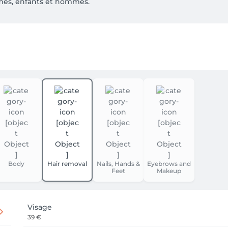
mes, enfants et hommes.
Body
Hair removal
Nails, Hands &
Eyebrows and
Feet
Makeup
Visage
39 €