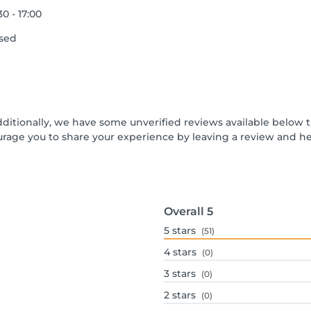
30 - 17:00
sed
dditionally, we have some unverified reviews available below t
urage you to share your experience by leaving a review and 
Overall
5
5
stars
(51)
4
stars
(0)
3
stars
(0)
2
stars
(0)