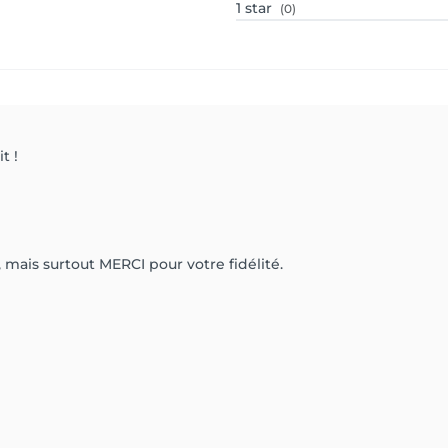
1
star
(0)
t !
 mais surtout MERCI pour votre fidélité.