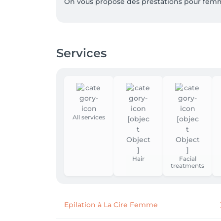
On vous propose des prestations pour fem
Services
All services
Hair
Facial
treatments
Epilation à La Cire Femme