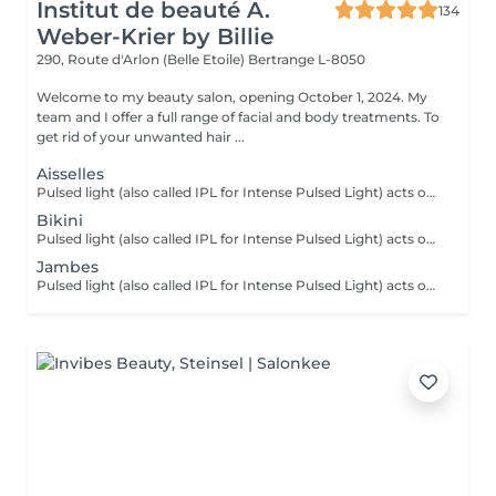
Institut de beauté A.
134
Weber-Krier by Billie
290, Route d'Arlon (Belle Etoile)
Bertrange L-8050
Welcome to my beauty salon, opening October 1, 2024. My
team and I offer a full range of facial and body treatments. To
get rid of your unwanted hair ...
Aisselles
Pulsed light (also called IPL for Intense Pulsed Light) acts on the hair by sending a light that will be absorbed by the black pigment of the hair. Locally pulsed light turns into heat. It is this thermal reaction at the root of the hair (the bulb) which alters and slows down regrowth. From the first sessions, the hairs fall out and grow back less and less.
Bikini
Pulsed light (also called IPL for Intense Pulsed Light) acts on the hair by sending a light that will be absorbed by the black pigment of the hair. Locally pulsed light turns into heat. It is this thermal reaction at the root of the hair (the bulb) which alters and slows down regrowth. From the first sessions, the hairs fall out and grow back less and less.
Jambes
Pulsed light (also called IPL for Intense Pulsed Light) acts on the hair by sending a light that will be absorbed by the black pigment of the hair. Locally pulsed light turns into heat. It is this thermal reaction at the root of the hair (the bulb) which alters and slows down regrowth. From the first sessions, the hairs fall out and grow back less and less.