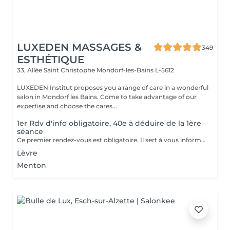
LUXEDEN MASSAGES &
349
ESTHÉTIQUE
33, Allée Saint Christophe
Mondorf-les-Bains L-5612
LUXEDEN Institut proposes you a range of care in a wonderful
salon in Mondorf les Bains. Come to take advantage of our
expertise and choose the cares...
1er Rdv d'info obligatoire, 40e à déduire de la 1ère
séance
Ce premier rendez-vous est obligatoire. Il sert à vous informer sur la technique, le traitement, les contre-indications,... Nous vous informons lors de ce rendez-vous ce qu'il faut faire avant, pendant et après le traitement. Un formulaire d'informations et de consentement sera établit.
Lèvre
Menton