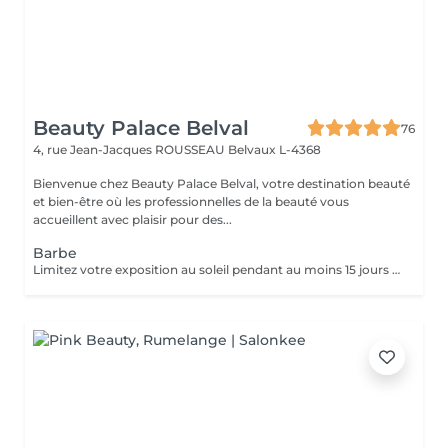
Beauty Palace Belval
76
4, rue Jean-Jacques ROUSSEAU
Belvaux L-4368
Bienvenue chez Beauty Palace Belval, votre destination beauté
et bien-être où les professionnelles de la beauté vous
accueillent avec plaisir pour des...
Barbe
Limitez votre exposition au soleil pendant au moins 15 jours avant votre séance d'épilation au laser pour protéger votre peau et optimiser les résultats. Rasez la zone à traiter 48 heures avant la séance. Cette étape permet au laser de cibler efficacement la racine du poil sans brûler les poils en surface. Certaines substances, comme l'isotrétinoïne (à éviter pendant 6 mois), les antibiotiques (à éviter 1 semaine) et les médicaments augmentant la sensibilité à la lumière, peuvent rendre votre peau plus réactive au laser. Assurez-vous d'en parler à votre praticien. Évitez l'utilisation d'auto-bronzants ou de crèmes bronzantes avant le traitement pour garantir une efficacité maximale et une sécurité optimale.