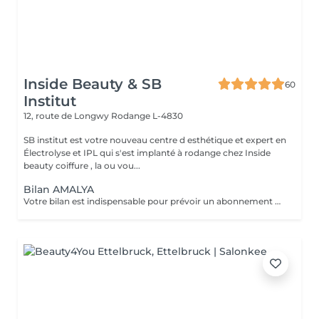
Inside Beauty & SB
60
Institut
12, route de Longwy
Rodange L-4830
SB institut est votre nouveau centre d esthétique et expert en
Électrolyse et IPL qui s'est implanté à rodange chez Inside
beauty coiffure , la ou vou...
Bilan AMALYA
Votre bilan est indispensable pour prévoir un abonnement ou séance pour la lumière pulsée. Il permettra de vous expliquer comment cela fonctionne ainsi de personnaliser votre forfait en fonction de vos besoins et de votre budget. La lumiere pulsée est une technique d'épilation définitive corps complet mais pas que ! Elle propose aussi : Photo rajeunissement Stimule la production de collagène-élastine Anti-tâches Traitement des rougeurs capillaires Traitement de l acné Votre bilan vous sera offert lors de la souscription d'un abonnement.