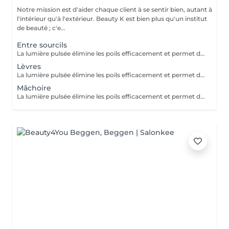
Notre mission est d'aider chaque client à se sentir bien, autant à
l'intérieur qu'à l'extérieur. Beauty K est bien plus qu'un institut
de beauté ; c'e...
Entre sourcils
La lumière pulsée élimine les poils efficacement et permet de soigner les boutons de poils incarnés. ATTENTION - Ne pas mettre de crème et/ou de parfum sur la zone à épiler - Ne pas être sous traitement médicamenteux photo sensibilisant au moment de l'épilation
Lèvres
La lumière pulsée élimine les poils efficacement et permet de soigner les boutons de poils incarnés. ATTENTION - Ne pas mettre de crème et/ou de parfum sur la zone à épiler - Ne pas être sous traitement médicamenteux photo sensibilisant au moment de l'épilation
Mâchoire
La lumière pulsée élimine les poils efficacement et permet de soigner les boutons de poils incarnés. ATTENTION - Ne pas mettre de crème et/ou de parfum sur la zone à épiler - Ne pas être sous traitement médicamenteux photo sensibilisant au moment de l'épilation