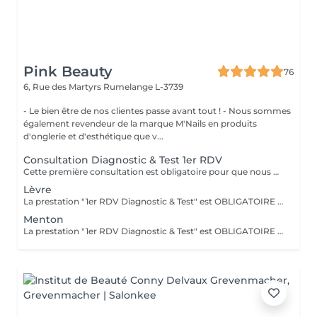
Pink Beauty
76
6, Rue des Martyrs
Rumelange L-3739
- Le bien être de nos clientes passe avant tout ! - Nous sommes
également revendeur de la marque M'Nails en produits
d'onglerie et d'esthétique que v...
Consultation Diagnostic & Test 1er RDV
Cette première consultation est obligatoire pour que nous puissions au mieux vous conseiller et mettre en place les prestations nécessaires.
Lèvre
La prestation "1er RDV Diagnostic & Test" est OBLIGATOIRE avant la première séance. Existe également en forfait de 5 séances à 160€ et une 6 ème offertes.
Menton
La prestation "1er RDV Diagnostic & Test" est OBLIGATOIRE avant la première séance. Existe également en forfait de 5 séances à 160€ et la 6 ème offertes.