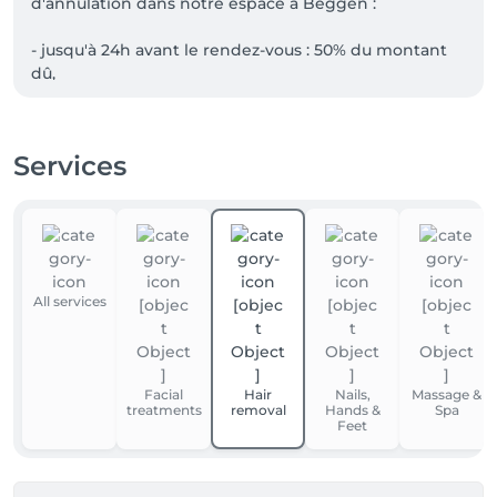
d'annulation dans notre espace à Beggen : 

- jusqu'à 24h avant le rendez-vous : 50% du montant 
dû,

- absence non signalée : 100% du montant dû.

Services
En cas d'annulation ou de retard, quelle qu'en soit 
l'origine, notre responsabilité ne pourra être 
engagée, notamment en cas de trafic, de maladie ou 
d'oubli !
All services
Facial
Hair
Nails,
Massage &
treatments
removal
Hands &
Spa
Feet