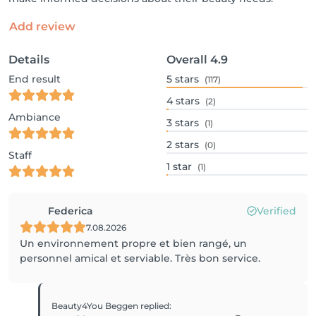
Add review
Details
Overall
4.9
End result
5
stars
(117)
4
stars
(2)
Ambiance
3
stars
(1)
2
stars
(0)
Staff
1
star
(1)
Federica
Verified
7.08.2026
Un environnement propre et bien rangé, un
personnel amical et serviable. Très bon service.
Beauty4You Beggen
replied
: