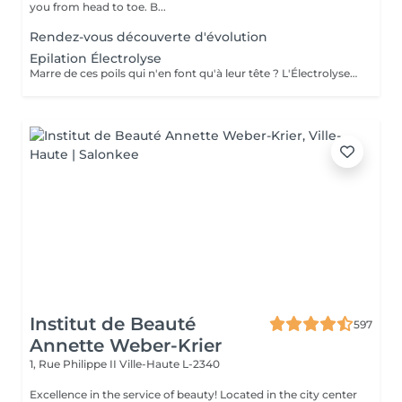
you from head to toe. B...
Rendez-vous découverte d'évolution
Epilation Électrolyse
Marre de ces poils qui n'en font qu'à leur tête ? L'Électrolyse est l'unique méthode reconnue comme 100% définitive, poil par poil. Elle neutralise tout, même les poils blonds, blancs ou ceux que le laser a ratés. C'est précis, c'est permanent. Le prix s'ajuste à la minute : vous ne payez que le temps vraiment nécessaire.
Institut de Beauté
597
Annette Weber-Krier
1, Rue Philippe II
Ville-Haute L-2340
Excellence in the service of beauty! Located in the city center