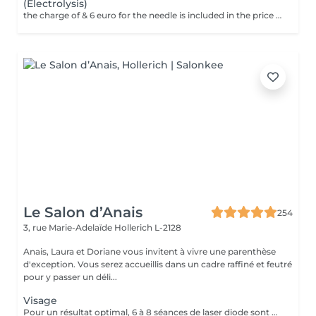
(Electrolysis)
the charge of & 6 euro for the needle is included in the price We only use this technique on the face. The aim of electroepilation is to destroy the cells responsible for hair regrowth. In this technique, a thin filament, which transmits the destructive electric current, is pushed through the hair follicle to the hair bulb. A tiny electrical impulse is delivered to the hair bulb: The client feels a strong, brief, localized heat. The hair is then removed with tweezers without resistance. These steps are repeated hair by hair until the session is complete. Unlike other temporary methods such as waxing or shaving, electrolysis offers permanent results. This method is permanent. It treats all types of hair and skin. Contraindication = Peacemaker
Le Salon d’Anais
254
3, rue Marie-Adelaïde
Hollerich L-2128
Anais, Laura et Doriane vous invitent à vivre une parenthèse
d'exception. Vous serez accueillis dans un cadre raffiné et feutré
pour y passer un déli...
Visage
Pour un résultat optimal, 6 à 8 séances de laser diode sont généralement recommandées. En cas de pilosité plus dense, quelques séances supplémentaires peuvent être nécessaires. Recommandations avant chaque séance : - Raser la zone concernée 24h à 48h avant le rendez-vous - Ne pas utiliser de cire, d'épilateur électrique ou de pince à épiler durant les 6 semaines précédant le début du traitement (le rasoir ou les ciseaux restent autorisés) En fin de traitement, 5 à 10 % des poils peuvent subsister. Ceux-ci seront éliminés lors des séances d'entretien, à raison de 1 à 2 fois par an. Le laser traite tous les types de peau, de la plus claire à la plus foncée, ainsi que la majorité des types de poils, à l'exception des poils blancs, qui ne contiennent pas de mélanine.