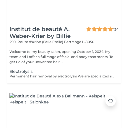
Institut de beauté A.
134
Weber-Krier by Billie
290, Route d'Arlon (Belle Etoile)
Bertrange L-8050
Welcome to my beauty salon, opening October 1, 2024. My
team and I offer a full range of facial and body treatments. To
get rid of your unwanted hair ...
Electrolysis
Permanent hair removal by electrolysis We are specialized since 1970 in permanent hair removal by electrolysis, the effectiveness of this method of permanent hair removal is indisputable. Electrolysis allows permanent removal of the cells responsible for hair growth by inserting a filament into the hair follicle and applying a high-speed current adjusted according to the hair and the targeted region. All skin and hair colors as well as all regions can be treated efficiently and without any compromise.