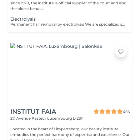
since 1970, the institute is official supplier of the court and also
the oldest beaut...
Electrolysis
Permanent hair removal by electrolysis We are specialized since 1970 in permanent hair removal by electrolysis, the effectiveness of this method of permanent hair removal is indisputable. Electrolysis allows permanent removal of the cells responsible for hair growth by inserting a filament into the hair follicle and applying a high-speed current adjusted according to the hair and the targeted region. All skin and hair colors as well as all regions can be treated efficiently and without any compromise.
INSTITUT FAIA
456
27, Avenue Pasteur
Luxembourg L-2311
Located in the heart of Limpertsberg, our beauty institute
embodies the perfect harmony of expertise and excellence. Our