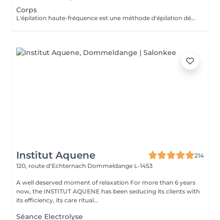
Corps
L'épilation haute-fréquence est une méthode d'épilation définitive au poil par poil. Plus clairement, l'épilation haute fréquence est une évolution de l'épilation électrique aussi appelée électrolyse. Vous l'aurez compris, il s'agit d'une alternative efficace pour tous les types de poils. Notamment les poils blonds, blancs et roux qui ne sont donc pas éligibles à l'épilation laser. Les zones les plus traitées sont les zones du visage. 3€ la minute
Institut Aquene
214
120, route d'Echternach
Dommeldange L-1453
A well deserved moment of relaxation For more than 6 years
now, the INSTITUT AQUENE has been seducing its clients with
its efficiency, its care ritual...
Séance Electrolyse