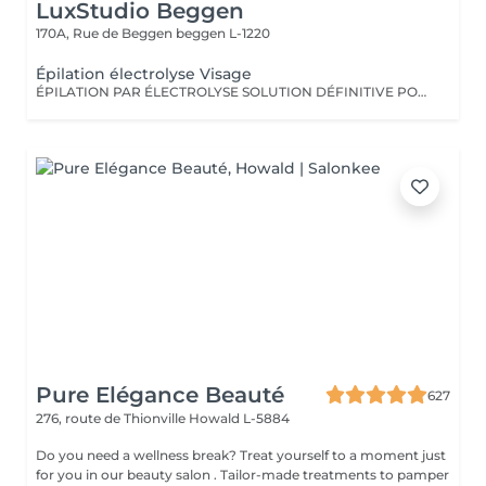
LuxStudio Beggen
170A, Rue de Beggen
beggen L-1220
Épilation électrolyse Visage
ÉPILATION PAR ÉLECTROLYSE SOLUTION DÉFINITIVE POUR LE VISAGE L'épilation par électrolyse est une technique avancée qui permet d'éliminer définitivement les poils du visage, quelle que soit leur couleur ou type de peau. Contrairement aux autres méthodes d'épilation, elle cible directement la racine du poil par un courant électrique appliqué via une aiguille très fine, détruisant ainsi le follicule pileux de manière permanente. COMMENT FONCTIONNE L'ÉPILATION PAR ÉLECTROLYSE ? Chaque poil est traité individuellement en insérant une micro-aiguille dans le follicule pileux. Une impulsion électrique est alors envoyée pour détruire la racine et empêcher la repousse. Le processus est précis et efficace, garantissant des résultats permanents après plusieurs séances. QUAND APPARAISSENT LES RÉSULTATS ? Les résultats sont progressifs car chaque poil pousse selon son propre cycle. Plusieurs séances sont nécessaires pour traiter tous les poils d'une zone de manière définitive. Dès les premières séances, une réduction visible de la densité des poils est observée, jusqu'à leur élimination complète. QUI PEUT FAIRE L'ÉPILATION PAR ÉLECTROLYSE ? Adaptée à tous les types de peau (claires, mates et foncées) Convient aux poils blonds, roux, gris et foncés, contrairement au laser Idéale pour les zones sensibles du visage, comme la lèvre supérieure, le menton et les joues Parfaite pour ceux qui veulent une solution définitive après d'autres méthodes Contre-indications : Peaux présentant des lésions, infections, acné sévère ou hypersensibilité cutanée Personnes portant un pacemaker ou atteintes de certaines maladies dermatologiques INTERVALLE ENTRE LES SÉANCES La fréquence des séances dépend de la zone traitée et de la densité des poils. Généralement, elles sont espacées de 2 à 4 semaines au début, puis plus éloignées au fur et à mesure que les poils deviennent plus fins et moins nombreux. SOINS AVANT & APRÈS LE TRAITEMENT Avant la séance : Évitez l'exposition au soleil 48 heures avant Ne pas arracher les poils (cire ou pince), uniquement les raser si nécessaire Hydratez bien la peau pour éviter toute irritation Après la séance : Appliquer une crème apaisante pour calmer la peau Éviter le soleil et les UV pendant 48 heures Ne pas toucher ni gratter la zone traitée Éviter le maquillage sur la zone traitée pendant 24 heures Ne pas utiliser de produits irritants comme les acides ou gommages pendant quelques jours L'épilation par électrolyse est la seule méthode 100% définitive, efficace sur tous les types de poils et de peaux. Elle est idéale pour celles et ceux qui souhaitent un résultat durable et précis, en particulier sur le visage. Lux Studio Esthétique Avancée
Pure Elégance Beauté
627
276, route de Thionville
Howald L-5884
Do you need a wellness break? Treat yourself to a moment just
for you in our beauty salon . Tailor-made treatments to pamper