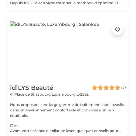
Depuis 1875, l'électrolyse est la seule méthode d'épilation 100% définitive reconnue par les agences de réglementation gouvernementales. Toutes les couleurs de peau et de poil ainsi que toutes les régions peuvent être traitées efficacement et sans aucun compromis. Apilus offre une technologie avancée qui a fait ses preuves en épilation. Déjà utilisés par des milliers de centres à travers le monde entier, les appareils d'électrolyse Apilus offrent des traitements plus efficaces, plus confortables, et des résultats complètement définitifs beaucoup plus rapidement que tout autre système d'épilation. N'hésitez pas à nous contacter pour de plus amples informations.
idiLYS Beauté
157
4, Place de Strasbourg
Luxembourg L-2562
Nous proposons une large gamme de traitements non invasifs
dans un environnement confortable et convivial à un prix
équitable.
Dos
Avant votre séance d'épilation laser, quelques conseils pour un meilleur confort et un résultat optimal : 1. Rasez la zone à traiter : de préférence la veille avec un rasoir. 2. Venez avec une peau propre et sèche : sans maquillage, crème, parfum, huile ou déodorant. 3. Protégez votre peau : évitez le soleil, l'autobronzant ainsi que les gommages durant les 3 jours précédant la séance.