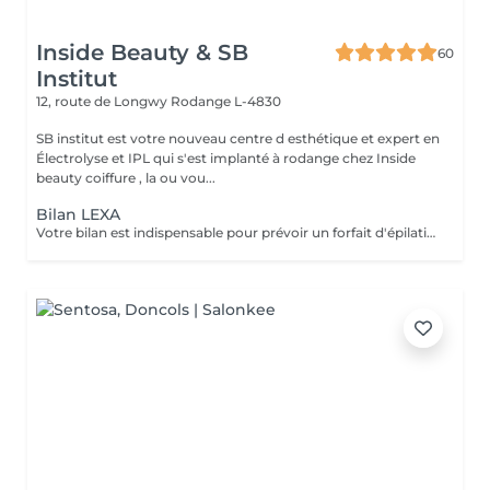
Inside Beauty & SB
60
Institut
12, route de Longwy
Rodange L-4830
SB institut est votre nouveau centre d esthétique et expert en
Électrolyse et IPL qui s'est implanté à rodange chez Inside
beauty coiffure , la ou vou...
Bilan LEXA
Votre bilan est indispensable pour prévoir un forfait d'épilation par Électrolyse. Il permettra de vous expliquer comment cela fonctionne ainsi de personnaliser votre forfait en fonction de vos besoins et de votre budget. L'électrolyse est une technique d'épilation définitive sur : Poils blancs,roux,noirs Peaux blanches,noires,métissées Zones tatouées Fin de protocoles IPL Duvets fins Zones hormonales femmes Votre bilan vous sera offert lors de la souscription d'un abonnement.