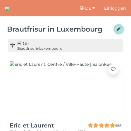
DE
Einloggen
Brautfrisur
in
Luxembourg
Filter
Brautfrisur
in
Luxembourg
Eric et Laurent
955