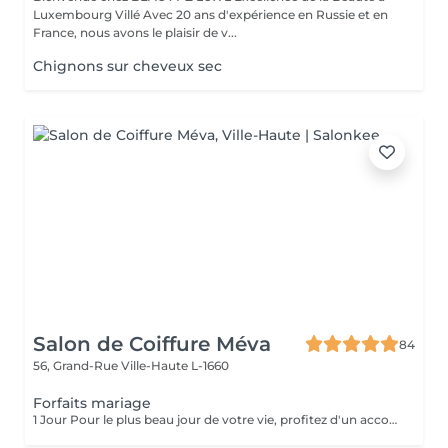
Luxembourg Villé Avec 20 ans d'expérience en Russie et en
France, nous avons le plaisir de v...
Chignons sur cheveux sec
Salon de Coiffure Méva
84
56, Grand-Rue
Ville-Haute L-1660
Forfaits mariage
1 Jour Pour le plus beau jour de votre vie, profitez d'un accompagnement sur-mesure. Notre forfait mariage comprend un essai coiffure afin de définir le style parfait, en harmonie avec votre robe et votre personnalité. Le jour J, nous réalisons une coiffure élégante et durable chignon raffiné, coiffure bohème, attaches romantiques ou brushing sophistiqué pour vous sublimer jusqu'au bout de la nuit. Sérénité, expertise et mise en beauté d'exception pour un moment inoubliable.