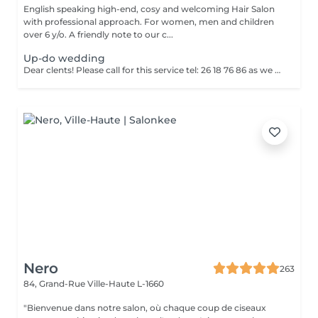
English speaking high-end, cosy and welcoming Hair Salon
with professional approach. For women, men and children
over 6 y/o. A friendly note to our c...
Up-do wedding
Dear clents! Please call for this service tel: 26 18 76 86 as we need to book a trial styling before the big day. Wash-blowout- pins-curls/straightincluded A test run is a must, at least a week before! (Included)
Nero
263
84, Grand-Rue
Ville-Haute L-1660
"Bienvenue dans notre salon, où chaque coup de ciseaux