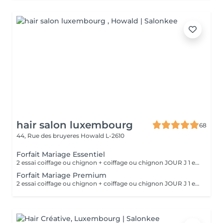
hair salon luxembourg
68
44, Rue des bruyeres
Howald L-2610
Forfait Mariage Essentiel
2 essai coiffage ou chignon + coiffage ou chignon JOUR J 1 essai maquillage + maquillage JOUR J Une prestation de manucure en gel ° cadeaux offert
Forfait Mariage Premium
2 essai coiffage ou chignon + coiffage ou chignon JOUR J 1 essai maquillage + maquillage JOUR J Une prestation de manucure en gel au choix Une prestation de beauté des pieds en gel au choix ° Un massage relaxant ° Un cadeaux offert