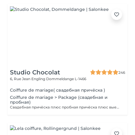
Studio Chocolat
246
6, Rue Jean Engling
Dommeldange L-1466
Coiffure de mariage( свадебная причёска )
Coiffure de mariage > Package (свадебная и
пробная)
Свадебная причёска плюс пробная причёска плюс выезд на дом. Паркинг оплачивается отдельно.