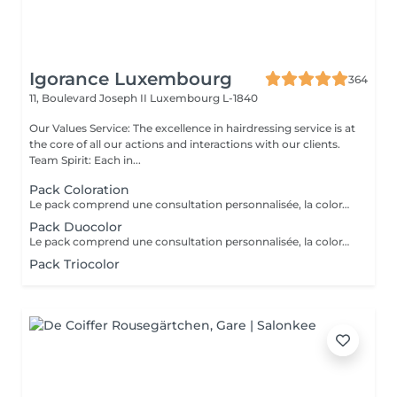
Igorance Luxembourg
364
11, Boulevard Joseph II
Luxembourg L-1840
Our Values Service: The excellence in hairdressing service is at
the core of all our actions and interactions with our clients.
Team Spirit: Each in...
Pack Coloration
Le pack comprend une consultation personnalisée, la coloration des racines avec les produits L’OREAL PROFESSIONNEL , shampooing et conditionneur spécifiques REDKEN , le séchage et les produits de finitions REDKEN. Option Coupe : la coupe IGORANCE ( finition sur cheveux secs), le séchage et les produits de finitions REDKEN. * Tarifs à titre indicatifs à confirmer après la consultation personnalisée établit auprès de votre coiffeur/stylist/spécialiste * La direction se réserve le droit d’apporter des modifications pour le bon fonctionnement du salon
Pack Duocolor
Le pack comprend une consultation personnalisée, la coloration des racines et un coup de soleil avec les produits LOREAL PROFESSIONNEL , shampooing et conditionneur spécifiques REDKEN , le séchage et les produits de styling REDKEN Option Coupe : la coupe IGORANCE ( finition sur cheveux secs), le séchage et les produits de styling REDKEN * Tarifs à titre indicatifs à confirmer après la consultation personnalisée établit auprès de votre coiffeur/stylist/spécialiste * La direction se réserve le droit d’apporter des modifications pour le bon fonctionnement du salon
Pack Triocolor