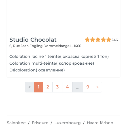
Studio Chocolat
246
6, Rue Jean Engling
Dommeldange L-1466
Coloration racine 1 teinte( окраска корней 1 тон)
Coloration multi-teinte( колорирование)
Décoloration( осветление)
«
1
2
3
4
...
9
»
Salonkee
Friseure
Luxembourg
Haare färben