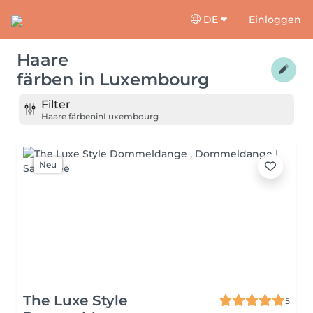
DE
Einloggen
Haare
färben
in
Luxembourg
Filter
Haare färben
in
Luxembourg
Neu
The Luxe Style
5