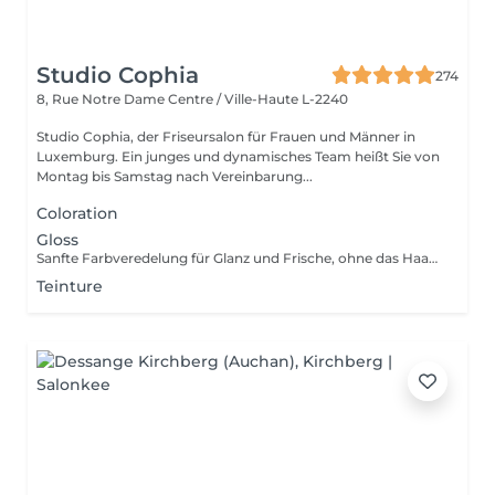
Studio Cophia
274
8, Rue Notre Dame
Centre / Ville-Haute L-2240
Studio Cophia, der Friseursalon für Frauen und Männer in
Luxemburg. Ein junges und dynamisches Team heißt Sie von
Montag bis Samstag nach Vereinbarung...
Coloration
Gloss
Sanfte Farbveredelung für Glanz und Frische, ohne das Haar zu belasten. Gentle color refinement for shine and freshness, without stressing the hair. Soin colorant léger pour éclat et fraîcheur, sans agresser les cheveux.
Teinture