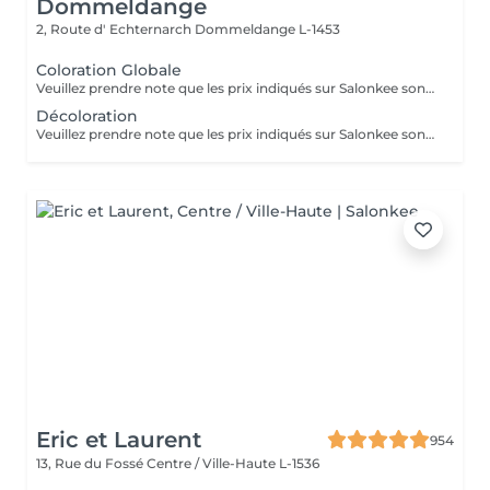
Dommeldange
2, Route d' Echternarch
Dommeldange L-1453
Coloration Globale
Veuillez prendre note que les prix indiqués sur Salonkee sont communiqués à titre informatif et s'entendent de base. Ces derniers sont susceptibles de varier selon le diagnostic réalisé à votre arrivée au salon et l'expertise du professionnel à qui vous confiez votre beauté. Dans tous les cas, un devis précis vous sera proposé et toutes réalisations de prestations seront effectuées avec votre accord. Un grand merci d'avance pour votre compréhension. Au plaisir de vous recevoir très vite.
Décoloration
Veuillez prendre note que les prix indiqués sur Salonkee sont communiqués à titre informatif et s'entendent de base. Ces derniers sont susceptibles de varier selon le diagnostic réalisé à votre arrivée au salon et l'expertise du professionnel à qui vous confiez votre beauté. Dans tous les cas, un devis précis vous sera proposé et toutes réalisations de prestations seront effectuées avec votre accord. Un grand merci d'avance pour votre compréhension. Au plaisir de vous recevoir très vite.
Eric et Laurent
954
13, Rue du Fossé
Centre / Ville-Haute L-1536