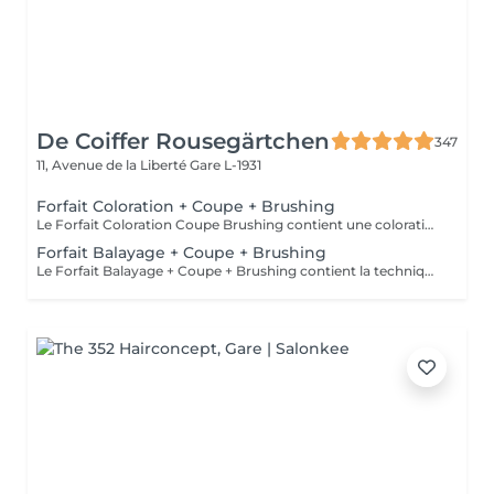
De Coiffer Rousegärtchen
347
11, Avenue de la Liberté
Gare L-1931
Forfait Coloration + Coupe + Brushing
Le Forfait Coloration Coupe Brushing contient une coloration des racines et une coupe. Dépendant de la quantité de couleur utilisée ou de la longueur des cheveux le prix peut varier. (Veuillez sélectionner le Forfait Balayage au cas où vous souhaitez avoir des mèches ou un Balayage.) En cas de questions veuillez appeler au +352 26 35 02 89
Forfait Balayage + Coupe + Brushing
Le Forfait Balayage + Coupe + Brushing contient la technique Balayage, un coulage (pour donner le bon reflet au Balayage), Olaplex, une Coupe et un Brushing. Dépendant de la quantité de produit utilisée ou de la longueur des cheveux, le prix peut varier. En cas de questions veuillez appeler au +352 26 35 02 89.