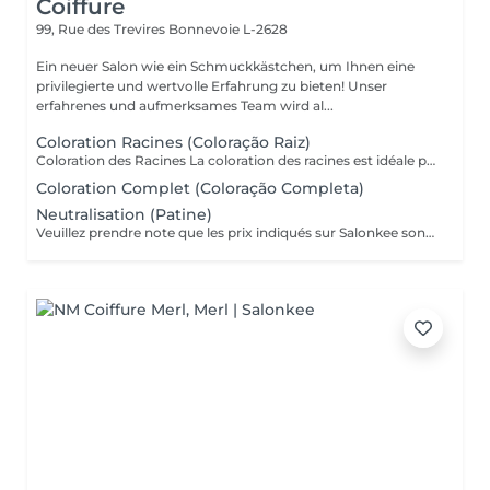
Coiffure
99, Rue des Trevires
Bonnevoie L-2628
Ein neuer Salon wie ein Schmuckkästchen, um Ihnen eine
privilegierte und wertvolle Erfahrung zu bieten! Unser
erfahrenes und aufmerksames Team wird al...
Coloration Racines (Coloração Raiz)
Coloration des Racines La coloration des racines est idéale pour conserver une couleur uniforme et soignée, tout en assurant une finition élégante et naturelle. - Racines jusqu'à 2 cm (environ 1 mois de repousse) : tarif standard du service. - Racines de 2 cm à 4 cm : considéré comme une retouche élargie, avec un tarif différent. - Au-delà de 4 cm : il s'agit d'une coloration complète, avec un devis adapté. Ce soin permet d'éviter les différences de tons entre les racines et les longueurs, de préserver la santé du cheveu et de maintenir l'éclat de la couleur plus longtemps.
Coloration Complet (Coloração Completa)
Neutralisation (Patine)
Veuillez prendre note que les prix indiqués sur Salonkee sont communiqués à titre informatif et s'entendent de base. Ces derniers sont susceptibles de varier selon le diagnostic réalisé à votre arrivée au salon et l'expertise du professionnel à qui vous confiez votre beauté. Dans tous les cas, un devis précis vous sera proposé et toutes réalisations de prestations seront effectuées avec votre accord. Un grand merci d'avance pour votre compréhension. Au plaisir de vous revoir très vite. Alexandre Lopes