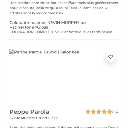
Une passion commune pour la coiffure mais plus généralement
pour la beauté, voilà ce qui a réuni Eric&Laurent, ces deux
artistes dont la renommée n'es...
Coloration racines KEVIN MURPHY ou
Patine/Toner/Gloss
COLORATION COMPLÈTE Veuillez noter que les tarifs peuvent varier en fonction de la longueur des cheveux, de leur densité, de la quantité de produit nécessaire ainsi que de la complexité de la prestation. COLOR.ME by KEVIN.MURPHY Découvrez une expérience de coloration haut de gamme avec COLOR.ME by KEVIN.MURPHY, une gamme de coloration professionnelle alliant performance, innovation et respect de la fibre capillaire. Les avantages : Formule sans ammoniaque, sans PPD et sans parabène Enrichie en miel, beurre de karité et grenade pour nourrir et protéger les cheveux Jusqu'à 100 % de couverture des cheveux blancs Couleur intense, lumineuse et durable Respect optimal de la fibre capillaire et du cuir chevelu Cheveux visiblement plus doux, brillants et éclatants de santé Formule cruelty-free, développée dans le respect du bien-être animal Une expérience de coloration premium qui associe l'excellence de la couleur à des actifs de soin performants, pour un résultat sur mesure, éclatant et naturellement sophistiqué.
Peppe Parola
867
16, rue Munster
Grund L-2160
Echte Schöpfer mit deinem Zuhören, wir passen uns den Trend