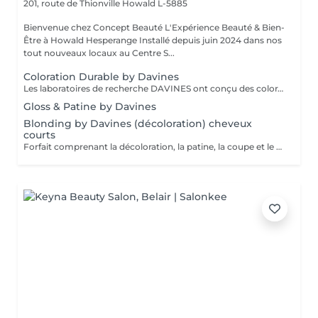
201, route de Thionville
Howald L-5885
Bienvenue chez Concept Beauté L'Expérience Beauté & Bien-
Être à Howald Hesperange Installé depuis juin 2024 dans nos
tout nouveaux locaux au Centre S...
Coloration Durable by Davines
Les laboratoires de recherche DAVINES ont conçu des colorations innovantes qui renforcent la fibre capillaire, capable de créer encore plus d'éclat, d'éclaircir délicatement et selon votre besoin, de couvrir les cheveux blancs en douceur et durablement, avec une brillance riche en reflets et des résultats couleur dimensionnels. Nos services coloration Davines : - Mask, système de coloration permanente, tenue longue durée, couvrance parfaite des cheveux blancs - A New Color, système de coloration permanente sans ammoniaque. Couleur Davines Éclat, Soin & Respect du Cheveu La coloration Davines allie performance et respect de la fibre capillaire grâce à des formules enrichies en ingrédients naturels et durables. Que vous souhaitiez une couleur intense, un effet naturel ou un reflet subtil, nos experts vous conseillent pour un résultat sur mesure, lumineux et longue tenue. Pourquoi choisir la coloration Davines ? Formules douces pour un confort optimal Couleurs éclatantes et longue tenue grâce aux pigments de haute qualité Respect de la fibre capillaire avec des ingrédients nourrissants et protecteurs Adapté à toutes les envies : couverture des cheveux blancs, reflets naturels, couleurs intenses Déroulement du soin : 1 Diagnostic couleur pour définir la nuance idéale selon votre teint et votre base naturelle 2 Application de la coloration Davines avec une technique adaptée (racines, mèches, balayage) 3 Temps de pose optimisé pour garantir un résultat homogène et lumineux 4 Soin profond nourrissant pour préserver la douceur et la brillance des cheveux 5 Coiffage et révélation de la couleur pour sublimer votre nouvelle teinte Résultat : une couleur vibrante, brillante et pleine de vie, tout en douceur ! Entretien : Prolongez l'éclat de votre couleur avec les soins adaptés Davines recommandés par nos experts.
Gloss & Patine by Davines
Blonding by Davines (décoloration) cheveux
courts
Forfait comprenant la décoloration, la patine, la coupe et le styling. Un diagnostic personnalisé sera réalisé lors de la prestation.