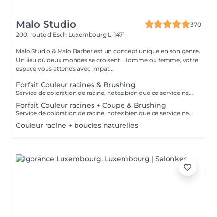
Malo Studio
370
200, route d'Esch
Luxembourg L-1471
Malo Studio & Malo Barber est un concept unique en son genre.
Un lieu où deux mondes se croisent. Homme ou femme, votre
espace vous attends avec impat...
Forfait Couleur racines & Brushing
Service de coloration de racine, notez bien que ce service ne permet pas d‘effectuer d’importants éclaircissements tel qu‘un balayage ou des mèches.
Forfait Couleur racines + Coupe & Brushing
Service de coloration de racine, notez bien que ce service ne permet pas d‘effectuer d’importants éclaircissements tel qu‘un balayage ou des mèches.
Couleur racine + boucles naturelles