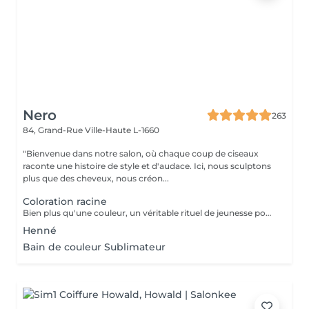
Nero
263
84, Grand-Rue
Ville-Haute L-1660
"Bienvenue dans notre salon, où chaque coup de ciseaux
raconte une histoire de style et d'audace. Ici, nous sculptons
plus que des cheveux, nous créon...
Coloration racine
Bien plus qu'une couleur, un véritable rituel de jeunesse pour vos cheveux. Enrichie en acide hyaluronique et certifiée avec des extraits de plantes apaisantes (Thé Vert, Calendula), la coloration Multi Complex traite la fibre capillaire pendant le processus de couleur. Elle offre une brillance miroir spectaculaire, une hydratation profonde et un confort absolu pour les cuirs chevelus les plus sensibles. Le choix idéal pour une chevelure douce, renforcée et lumineuse. Découvrez une couleur vibrante et d'une profondeur absolue. La formule classique haute performance Color-Ton de Tocco Magico est spécialement conçue pour garantir une couverture totale et parfaite des cheveux blancs, sans aucune transparence. Grâce à sa richesse en pigments purs, elle offre des reflets intenses, fidèles et une tenue longue durée exceptionnelle. Idéale pour les bruns profonds, les rouges vibrants et les bases impeccables
Henné
Bain de couleur Sublimateur