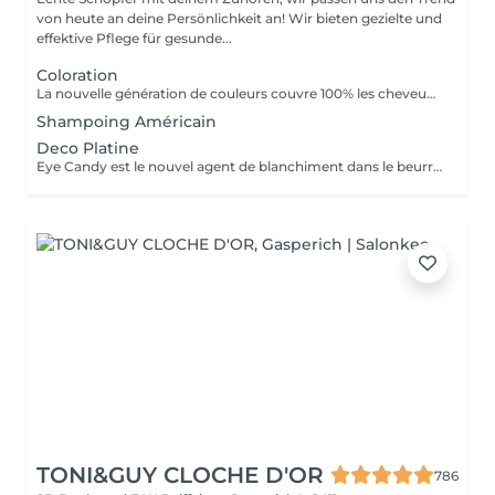
von heute an deine Persönlichkeit an! Wir bieten gezielte und
effektive Pflege für gesunde...
Coloration
La nouvelle génération de couleurs couvre 100% les cheveux blancs, ce qui rend le traitement aussi naturel que possible car il ne contient ni ammoniaque, ni PPD (paraphénylènediamine), ni résorcine, ni paraben ni Nichel. L'ajout d'extrait de feuille de Baobab confère à la crème une grande valeur cosmétique, offrant protection, hydratation, brillance et douceur au toucher. Il contient également de l'huile d'argan, de l'huile de karité, de l'huile de pépins de raisin et de l'extrait de citron en remplacement de la paraffine. Ces composants d'origine végétale sont reconnus pour leur pouvoir hydratant, nourrissant et polissant exceptionnel.
Shampoing Américain
Deco Platine
Eye Candy est le nouvel agent de blanchiment dans le beurre à faible teneur en ammoniac, capable de garantir des résultats de blanchiment élevés sans attaquer ni endommager la structure du cheveu et avec une action délicate et protectrice sur la peau. Pendant les phases de décoloration, il protège les cheveux, leur donne force et vitalité, reconstruit et revitalise, tout en aidant à maintenir la structure capillaire compacte pendant tout le processus d'éclaircissement. Une formule innovante et efficace, un produit révolutionnaire au service du salon, en parfaite adéquation avec les tendances du moment, qui exigent souvent un éclairage extrême comme base des couleurs à la mode. Avec Eye Candy, vous pouvez décolorer les cheveux même à des rythmes soutenus en les laissant parfaitement intacts et vitaux!
TONI&GUY CLOCHE D'OR
786