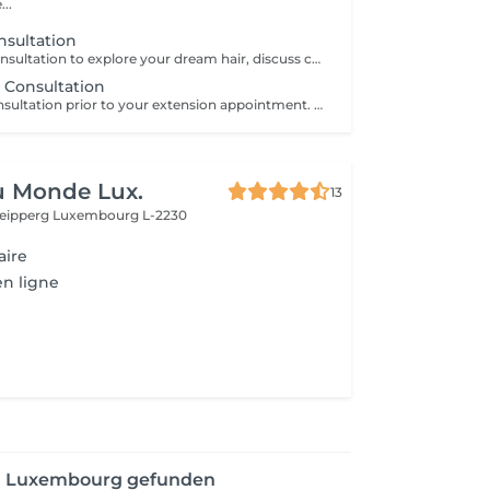
...
nsultation
A one-on-one consultation to explore your dream hair, discuss colour possibilities, pricing, and create a tailored plan to achieve the best result for you.
 Consultation
A mandatory consultation prior to your extension appointment. During this session we will assess your hair, discuss your desired look, color match, and determine the right amount of hair needed. This ensures a flawless result and allows us to order the perfect extensions for you. Please note: installation cannot be booked without a consultation first
u Monde Lux.
13
Neipperg
Luxembourg L-2230
aire
en ligne
on Luxembourg gefunden