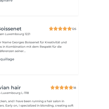
apilaire
oissenet
126
gen
Luxembourg 1221
der Name Georges Boissenet für Kreativität und
s in Kombination mit dem Respekt für die
erenzen seiner...
quillage
ian hair
18
n
Luxembourg L-1118
ken, and I have been running a hair salon in
rs. Early on, I specialized in blonding, creating soft