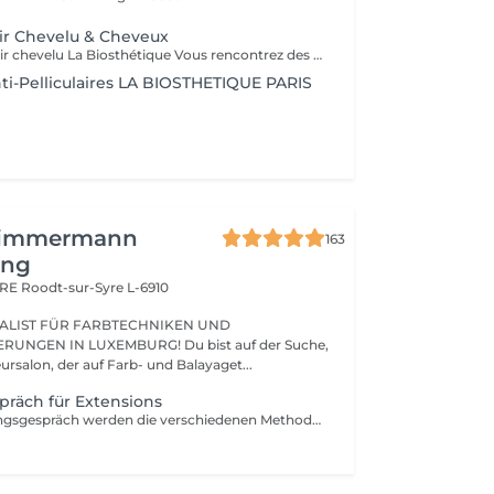
ir Chevelu & Cheveux
Diagnostic du cuir chevelu La Biosthétique Vous rencontrez des problèmes au niveau du cuir chevelu ? Cheveux gras, pellicules, démangeaisons ou sécheresse cutanée ? Profitez de notre diagnostic professionnel du cuir chevelu pour identifier les causes et trouver des solutions adaptées à vos besoins. Grâce à une analyse précise, nous vous proposons des recommandations personnalisées pour retrouver un cuir chevelu sain et équilibré. N'hésitez pas à réserver votre rendez-vous dès maintenant
ti-Pelliculaires LA BIOSTHETIQUE PARIS
Zimmermann
163
ing
ARE
Roodt-sur-Syre L-6910
ALIST FÜR FARBTECHNIKEN UND
UNGEN IN LUXEMBURG! Du bist auf der Suche,
nach einem Friseursalon, der auf Farb- und Balayaget...
räch für Extensions
In diesen Beratungsgespräch werden die verschiedenen Methoden erklärt und individuell ausgesucht. Wir bestimmen die Farbe und rechnen den genauen Preis.