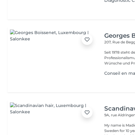
Diagonostic C
Georges B
207, Rue de Beg
Seit 1978 steht 
Professionalismu
Wünsche und Präf
Conseil en ma
Scandinav
9A, rue Aldringe
My name is Madic
Sweden for 10 yea