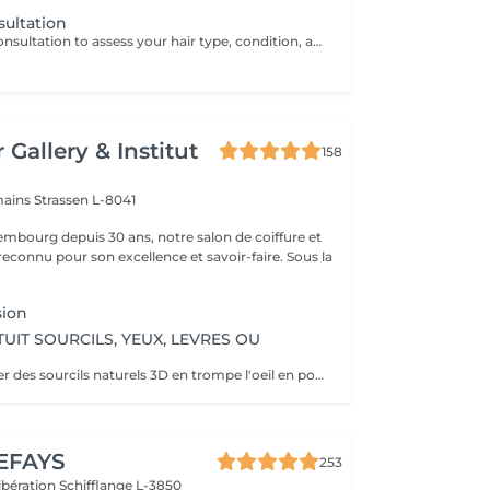
nsultation
A personalized consultation to assess your hair type, condition, and goals helping us recommend the perfect treatments, color, or cut to suit your style and lifestyle.
 Gallery & Institut
158
mains
Strassen L-8041
mbourg depuis 30 ans, notre salon de coiffure et
reconnu pour son excellence et savoir-faire. Sous la
.
sion
UIT SOURCILS, YEUX, LEVRES OU
Permet: - De créer des sourcils naturels 3D en trompe l'oeil en poils pour parfaire une ligne déjà existante en effet poudré. - De définir et volumiser vos lèvres dans des teintes nuées ou donner un effet légèrement maquillé. - Pour les yeux vous pouvez opter pour un trait fin au ras des cils pour un résultat discret ou un liner poudré pour un effet raffiné. Il est également possible de corriger des cicatrices. Notre esthéticienne Elodie pratique la micropigmentation digitale à ne pas confondre avec le microblading ( lame manuelle ) depuis plus de 10 ans. Pas d'effets tatouage, pas de pigments qui virent, pas de cicatrices. Cette méthode ne crée pas de cicatrices et permet d'insérer le pigment de manière douce dans la peau. Les pigments utilisés ne virent pas dans le temps et Elodie vous promet un résultat raffiné et non un effet marqué style "tatouage". Nous vous proposons un rendez-vous conseil gratuit afin de visualiser l'effet avec du maquillage et d'obtenir les réponses à vos questions.
EFAYS
253
Libération
Schifflange L-3850