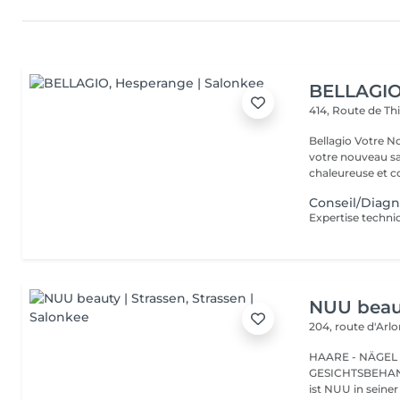
BELLAGI
414, Route de Th
Bellagio Votre Nouvel Écrin
votre nouveau s
chaleureuse et con
Conseil/Diagn
NUU beaut
204, route d'Arl
HAARE - NÄGEL
GESICHTSBEHANDL
ist NUU in seiner