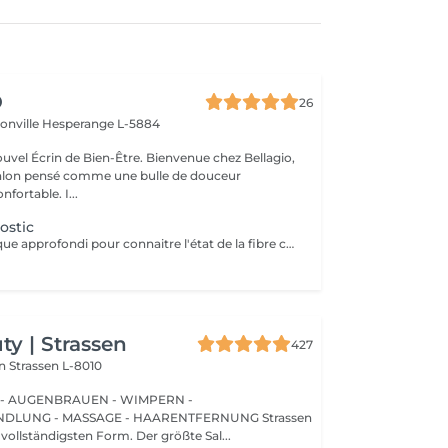
O
26
ionville
Hesperange L-5884
 de Bien-Être. Bienvenue chez Bellagio,
alon pensé comme une bulle de douceur
fortable. I...
ostic
Expertise technique approfondi pour connaitre l'état de la fibre capillaire et diagnostic il vous aide à choisir une coupe et coiffage adapté à votre morphologie. Nous travaillons exclusivement avec un produit breveté de coloration permanente professionnelle sans ammoniaque, enrichie en caviar et en kératine. Elle offre des résultats intenses, homogènes et durables tout en respectant la fibre capillaire. Sa formule assure une couverture optimale des cheveux blancs, une excellente tenue et une brillance remarquable. Pour les blond la formule infusée d'actifs cosmétiques végétaux hydratants et protecteurs, permet un travail d'éclaircissement profond tout en douceur.
y | Strassen
427
on
Strassen L-8010
 - AUGENBRAUEN - WIMPERN -
UNG - MASSAGE - HAARENTFERNUNG Strassen
 vollständigsten Form. Der größte Sal...