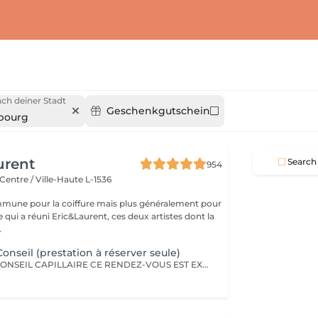
ch deiner Stadt
Geschenkgutschein
bourg
urent
Search
954
Centre / Ville-Haute L-1536
mune pour la coiffure mais plus généralement pour
ce qui a réuni Eric&Laurent, ces deux artistes dont la
.
onseil (prestation à réserver seule)
DIAGNOSTIC & CONSEIL CAPILLAIRE CE RENDEZ-VOUS EST EXCLUSIVEMENT RÉSERVÉ À UNE PREMIÈRE RENCONTRE AVEC NOTRE EXPERT CAPILLAIRE AFIN DE RÉALISER UN DIAGNOSTIC PERSONNALISÉ DE VOS CHEVEUX ET DE VOTRE CUIR CHEVELU. CETTE CONSULTATION DOIT ÊTRE RÉSERVÉE SEULE ET NE PEUT ÊTRE ASSOCIÉE À AUCUNE AUTRE PRESTATION OU RÉSERVATION. À L'ISSUE DE CET ÉCHANGE, UN ACCOMPAGNEMENT ET DES RECOMMANDATIONS ADAPTÉS À VOS BESOINS POURRONT VOUS ÊTRE PROPOSÉS. Diagnostic & Conseil Capillaire Prenez un moment privilégié pour échanger autour de vos cheveux, de vos envies et de vos habitudes. Lors de ce rendez-vous, nous réalisons un diagnostic personnalisé du cuir chevelu et de la fibre capillaire, nous vous orientons vers les coupes, couleurs et traitements les plus adaptés à votre image, à votre routine et à la beauté naturelle de vos cheveux. Nous vous apportons également des conseils personnalisés sur l'entretien à la maison ainsi que sur les produits les plus adaptés à vos besoins pour prolonger les résultats et préserver la beauté de vos cheveux au quotidien. Ce moment permet aussi de répondre à toutes vos questions et de construire ensemble un résultat entièrement sur mesure.