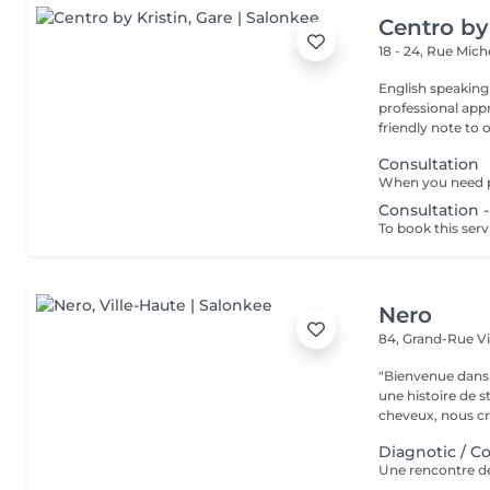
Centro by
18 - 24, Rue Mic
English speaking
professional app
friendly note to o
Consultation
Consultation 
To book this servi
Nero
84, Grand-Rue
V
"Bienvenue dans 
une histoire de s
cheveux, nous cr
Diagnotic / C