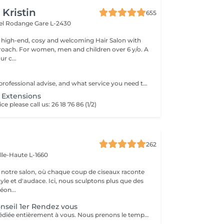
 Kristin
655
hel Rodange
Gare L-2430
 high-end, cosy and welcoming Hair Salon with
roach. For women, men and children over 6 y/o. A
ur c...
When you need professional advise, and what service you need to book.
- Extensions
ce please call us: 26 18 76 86 (1/2)
262
ille-Haute L-1660
notre salon, où chaque coup de ciseaux raconte
tyle et d'audace. Ici, nous sculptons plus que des
éon...
onseil 1er Rendez vous
Une rencontre dédiée entièrement à vous. Nous prenons le temps d'analyser votre chevelure, de comprendre vos habitudes et d'échanger sur vos envies pour définir ensemble la routine et le style qui vous correspondent vraiment. Un moment privilégié pour poser les bases d'un suivi sur mesure.