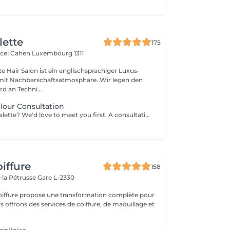
lette
175
rcel Cahen
Luxembourg 1311
e Hair Salon ist ein englischsprachiger Luxus-
Nachbarschaftsatmosphäre. Wir legen den
d an Techni...
lour Consultation
New to Colour Palette? We'd love to meet you first. A consultation is required before booking any new colour service, including highlights, balayage, blonding, and colour transformations. During your consultation, we'll discuss your hair goals, assess your hair, and create a personalised colour plan together. Solid root retouch appointments are exempt from this requirement. Ideal for: Major colour changes Colour corrections First-time lightening or blonding Extension inquiries Unsure clients
iffure
158
 la Pétrusse
Gare L-2330
oiffure propose une transformation complète pour
s offrons des services de coiffure, de maquillage et