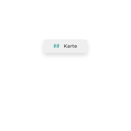
Karte
Unternehmen
Support
Team
&
Jobs
Ihr Geschäft hinzufügen
Rechtlich