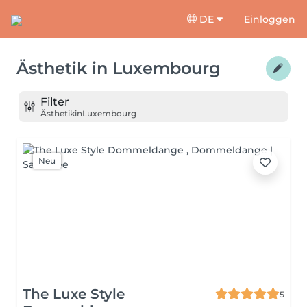
DE
Einloggen
Ästhetik
in
Luxembourg
Filter
Ästhetik
in
Luxembourg
Neu
The Luxe Style
5