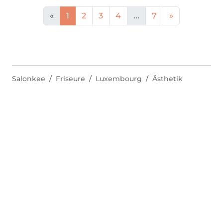
«
1
2
3
4
...
7
»
Salonkee
Friseure
Luxembourg
Ästhetik