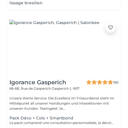
lissage bresilien
Igorance Gasperich
190
66-68, Rue de Gasperich
Gasperich L-1617
Unsere Werte Service: Die Exzellenz im Friseurdienst steht im
Mittelpunkt all unserer Handlungen und Interaktionen mit
unseren Kunden. Teamgeist: Je...
Pack Déco + Colo + Smartbond
Le pack comprend une consultation personnalisée, la décoloration avec son protecteur et le gloss avec les produits LOREAL PROFESSIONNEL , shampooing et conditionneur spécifiques REDKEN , le séchage et les produits de styling REDKEN Option Coupe : la coupe IGORANCE (finition sur cheveux secs), le séchage et les produits de styling REDKEN. * Tarifs à titre indicatifs à confirmer après la consultation personnalisée établit auprès de votre coiffeur/stylist/spécialiste * La direction se réserve le droit d’apporter des modifications pour le bon fonctionnement du salon