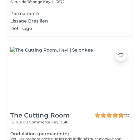
6, rue de Tétange
Kayl L-3672
Permanente
Lissage Brésilien
Défrisage
The Cutting Room
127
13, rue du Commerce
Kayl 3616
Ondulation (permanente)
Veuillez prendre note que les prix indiqués sur Salonkee sont communiqués à titre informatif et s'entendent de base. Ces derniers sont susceptibles de varier selon le diagnostic réalisé à votre arrivée au salon et l'expertise du professionnel à qui vous confiez votre beauté. Dans tous les cas, un devis précis vous sera proposé et toutes réalisations de prestations seront effectuées avec votre accord. Un grand merci d'avance pour votre compréhension. Au plaisir de vous recevoir très vite.