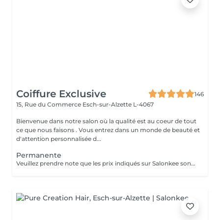
Coiffure Exclusive
146
15, Rue du Commerce
Esch-sur-Alzette L-4067
Bienvenue dans notre salon où la qualité est au coeur de tout
ce que nous faisons . Vous entrez dans un monde de beauté et
d'attention personnalisée d...
Permanente
Veuillez prendre note que les prix indiqués sur Salonkee sont communiqués à titre informatif et s'entendent de base. Ces derniers sont susceptibles de varier selon le diagnostic réalisé à votre arrivée au salon et l'expertise du professionnel à qui vous confiez votre beauté. Un grand merci d'avance pour votre compréhension. Au plaisir de vous recevoir très vite.