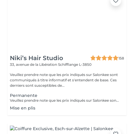
Niki’s Hair Studio
158
33, avenue de la Libération
Schifflange L-3850
Veuillez prendre note que les prix indiqués sur Salonkee sont
communiqués à titre informatif et s'entendent de base. Ces
derniers sont susceptibles de...
Permanente
Veuillez prendre note que les prix indiqués sur Salonkee sont communiqués à titre informatif et s'entendent de base. Ces derniers sont susceptibles de varier selon le diagnostic réalisé à votre arrivée au salon et l'expertise du professionnel à qui vous confiez votre beauté. Dans tous les cas, un devis précis vous sera proposé et toutes réalisations de prestations seront effectuées avec votre accord. Un grand merci d'avance pour votre compréhension. Au plaisir de vous revoir très vite.
Mise en plis