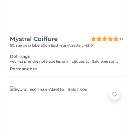
Mystral Coiffure
83
60, rue de la Libération
Esch-sur-Alzette L-4210
Défrisage
Veuillez prendre note que les prix indiqués sur Salonkee sont communiqués à titre informatif et s'entendent de base. Ces derniers sont susceptibles de varier selon le diagnostic réalisé à votre arrivée au salon et l'expertise du professionnel à qui vous confiez votre beauté. Dans tous les cas, un devis précis vous sera proposé et toutes réalisations de prestations seront effectuées avec votre accord. Un grand merci d'avance pour votre compréhension. Au plaisir de vous recevoir très vite.
Permanente