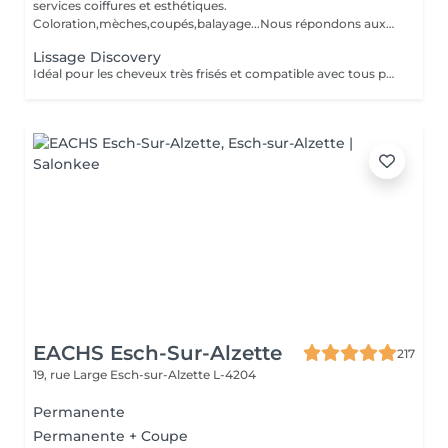
services coiffures et esthétiques.
Coloration,mèches,coupés,balayage...Nous répondons aux
beso...
Lissage Discovery
Idéal pour les cheveux très frisés et compatible avec tous passés chimiques, couleurs, mèches et défrisages. Ses actifs de cellules souches de pomme suisse aux effets régénérants garantissent un lissage raide et extremement brillant jusqu'a 8 mois. Destiné aux cheveux épais,crépus,frisés ou ondulé. À la base de cellule souche de pomme Suisse,acide lactique,acide glycolique apporte de la brillance,régénère la fibre capillaire et possible d'appliquer aux femmes enceintes et aux enfants.
EACHS Esch-Sur-Alzette
217
19, rue Large
Esch-sur-Alzette L-4204
Permanente
Permanente + Coupe