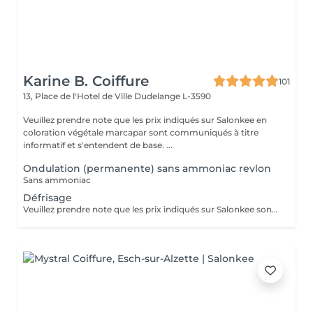
Karine B. Coiffure
101
13, Place de l'Hotel de Ville
Dudelange L-3590
Veuillez prendre note que les prix indiqués sur Salonkee en
coloration végétale marcapar sont communiqués à titre
informatif et s'entendent de base. ...
Ondulation (permanente) sans ammoniac revlon
Sans ammoniac
Défrisage
Veuillez prendre note que les prix indiqués sur Salonkee sont communiqués à titre informatif et s'entendent de base. Ces derniers sont susceptibles de varier selon le diagnostic réalisé à votre arrivée au salon et l'expertise du professionnel à qui vous confiez votre beauté. Dans tous les cas, un devis précis vous sera proposé et toutes réalisations de prestations seront effectuées avec votre accord. Un grand merci d'avance pour votre compréhension. Au plaisir de vous recevoir très vite.