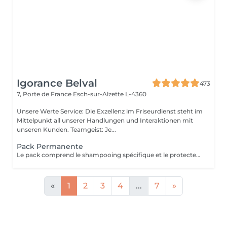
Igorance Belval
473
7, Porte de France
Esch-sur-Alzette L-4360
Unsere Werte Service: Die Exzellenz im Friseurdienst steht im
Mittelpunkt all unserer Handlungen und Interaktionen mit
unseren Kunden. Teamgeist: Je...
Pack Permanente
Le pack comprend le shampooing spécifique et le protecteur REDKEN , la permanente avec les produits LOREAL PROFESSIONNEL , le conditionneur REDKEN , le séchage et les produits de styling REDKEN Option Coupe : la coupe IGORANCE (finition sur cheveux secs), le séchage et les produits de styling REDKEN. * Tarifs à titre indicatifs à confirmer après la consultation personnalisée établit auprès de votre coiffeur/stylist/spécialiste * La direction se réserve le droit d’apporter des modifications pour le bon fonctionnement du salon
«
1
2
3
4
...
7
»