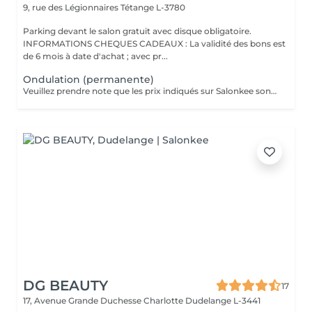
9, rue des Légionnaires
Tétange L-3780
Parking devant le salon gratuit avec disque obligatoire.
INFORMATIONS CHEQUES CADEAUX : La validité des bons est
de 6 mois à date d'achat ; avec pr...
Ondulation (permanente)
Veuillez prendre note que les prix indiqués sur Salonkee sont communiqués à titre informatif et s'entendent de base. Ces derniers sont susceptibles de varier selon le diagnostic réalisé à votre arrivée au salon et l'expertise du professionnel à qui vous confiez votre beauté. Dans tous les cas, un devis précis vous sera proposé et toutes réalisations de prestations seront effectuées avec votre accord. Un grand merci d'avance pour votre compréhension. Au plaisir de vous recevoir très vite.
DG BEAUTY
17
17, Avenue Grande Duchesse Charlotte
Dudelange L-3441