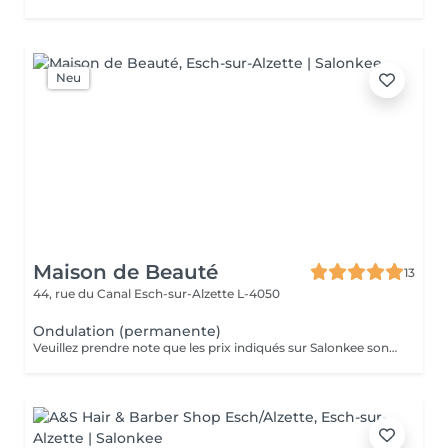
Neu
Maison de Beauté
13
44, rue du Canal
Esch-sur-Alzette L-4050
Ondulation (permanente)
Veuillez prendre note que les prix indiqués sur Salonkee sont communiqués à titre informatif et s'entendent de base. Ces derniers sont susceptibles de varier selon le diagnostic réalisé à votre arrivée au salon et l'expertise du professionnel à qui vous confiez votre beauté. Dans tous les cas, un devis précis vous sera proposé et toutes réalisations de prestations seront effectuées avec votre accord. Un grand merci d'avance pour votre compréhension. Au plaisir de vous recevoir très vite.