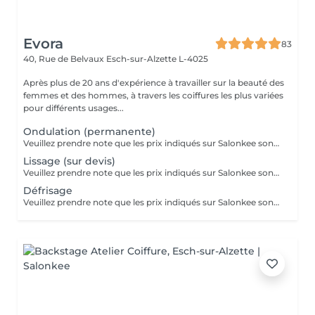
Evora
83
40, Rue de Belvaux
Esch-sur-Alzette L-4025
Après plus de 20 ans d'expérience à travailler sur la beauté des
femmes et des hommes, à travers les coiffures les plus variées
pour différents usages...
Ondulation (permanente)
Veuillez prendre note que les prix indiqués sur Salonkee sont communiqués à titre informatif et s'entendent de base. Ces derniers sont susceptibles de varier selon le diagnostic réalisé à votre arrivée au salon et l'expertise du professionnel à qui vous confiez votre beauté. Dans tous les cas, un devis précis vous sera proposé et toutes réalisations de prestations seront effectuées avec votre accord. Un grand merci d'avance pour votre compréhension. Au plaisir de vous recevoir très vite.
Lissage (sur devis)
Veuillez prendre note que les prix indiqués sur Salonkee sont communiqués à titre informatif et s'entendent de base. Ces derniers sont susceptibles de varier selon le diagnostic réalisé à votre arrivée au salon et l'expertise du professionnel à qui vous confiez votre beauté. Dans tous les cas, un devis précis vous sera proposé et toutes réalisations de prestations seront effectuées avec votre accord. Un grand merci d'avance pour votre compréhension. Au plaisir de vous recevoir très vite.
Défrisage
Veuillez prendre note que les prix indiqués sur Salonkee sont communiqués à titre informatif et s'entendent de base. Ces derniers sont susceptibles de varier selon le diagnostic réalisé à votre arrivée au salon et l'expertise du professionnel à qui vous confiez votre beauté. Dans tous les cas, un devis précis vous sera proposé et toutes réalisations de prestations seront effectuées avec votre accord. Un grand merci d'avance pour votre compréhension. Au plaisir de vous recevoir très vite.