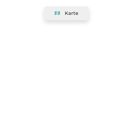
Karte
Unternehmen
Support
Team
&
Jobs
Ihr Geschäft hinzufügen
Rechtlich
Widerrufsrecht ausüben
AGBs
Datenschutz-Politik