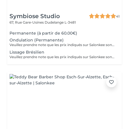
Symbiose Studio
41
67, Rue Gare-Usines
Dudelange L-3481
Permanente (à partir de 60.00€)
Ondulation (Permanente)
Veuillez prendre note que les prix indiqués sur Salonkee sont communiqués à titre informatif et s'entendent de base. Ces derniers sont susceptibles de varier selon le diagnostic réalisé à votre arrivée au salon et l'expertise du professionnel à qui vous confiez votre beauté. Dans tous les cas, un devis précis vous sera proposé et toutes réalisations de prestations seront effectuées avec votre accord. Un grand merci d'avance pour votre compréhension. Au plaisir de vous recevoir très vite.
Lissage Brésilien
Veuillez prendre note que les prix indiqués sur Salonkee sont communiqués à titre informatif et s'entendent de base. Ces derniers sont susceptibles de varier selon le diagnostic réalisé à votre arrivée au salon et l'expertise du professionnel à qui vous confiez votre beauté. Dans tous les cas, un devis précis vous sera proposé et toutes réalisations de prestations seront effectuées avec votre accord. Un grand merci d'avance pour votre compréhension. Au plaisir de vous recevoir très vite.