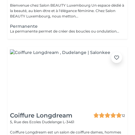
Bienvenue chez Salon BEAUTY Luxembourg Un espace dédié à
la beauté, au bien-être et à l'élégance féminine. Chez Salon
BEAUTY Luxembourg, nous metton...
Permanente
La permanente permet de créer des boucles ou ondulations durables tout en apportant du volume et du mouvement aux cheveux. Après un diagnostic personnalisé, la technique est adaptée à votre type de cheveux et au résultat souhaité. Le résultat dure généralement 2 à 3 mois selon la nature du cheveu et l'entretien. Disponible pour cheveux courts, mi-longs et longs. Supplément possible pour cheveux très longs ou très épais. Veuillez prendre note que les prix indiqués sur Salonkee sont communiqués à titre informatif et s'entendent de base. Ces derniers sont susceptibles de varier selon le diagnostic réalisé à votre arrivée au salon et l'expertise du professionnel à qui vous confiez votre beauté. Dans tous les cas, un devis précis vous sera proposé et toutes réalisations de prestations seront effectuées avec votre accord. Un grand merci d'avance pour votre compréhension. Au plaisir de vous recevoir très vite.
Coiffure Longdream
12
5, Rue des Ecoles
Dudelange L-3461
Coiffure Longdream est un salon de coiffure dames, hommes