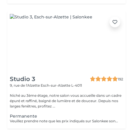
Studio 3
192
9, rue de l'Alzette
Esch-sur-Alzette L-4011
Niché au 3ème étage, notre salon vous accueille dans un cadre
épuré et raffiné, baigné de lumière et de douceur. Depuis nos
larges fenêtres, profitez ...
Permanente
Veuillez prendre note que les prix indiqués sur Salonkee sont communiqués à titre informatif et s'entendent de base. Ces derniers sont susceptibles de varier selon le diagnostic réalisé à votre arrivée au salon et l'expertise du professionnel à qui vous confiez votre beauté. Dans tous les cas, un devis précis vous sera proposé et toutes réalisations de prestations seront effectuées avec votre accord. Un grand merci d'avance pour votre compréhension. Au plaisir de vous recevoir très vite.