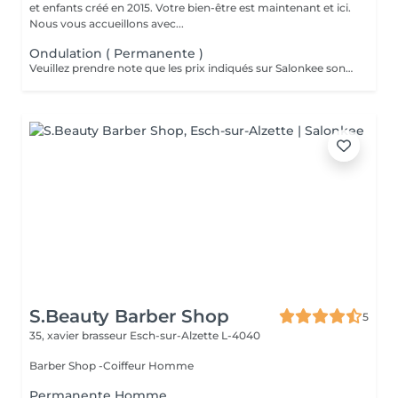
et enfants créé en 2015. Votre bien-être est maintenant et ici.
Nous vous accueillons avec...
Ondulation ( Permanente )
Veuillez prendre note que les prix indiqués sur Salonkee sont communiqués à titre informatif et s'entendent de base. Ces derniers sont susceptibles de varier selon le diagnostic réalisé à votre arrivée au salon et l'expertise du professionnel à qui vous confiez votre beauté. Dans tous les cas, un devis précis vous sera proposé et toutes réalisations de prestations seront effectuées avec votre accord. Un grand merci d'avance pour votre compréhension. Au plaisir de vous recevoir très vite.
S.Beauty Barber Shop
5
35, xavier brasseur
Esch-sur-Alzette L-4040
Barber Shop -Coiffeur Homme
Permanente Homme