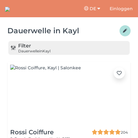
DE
Einloggen
Dauerwelle
in
Kayl
Filter
Dauerwelle
in
Kayl
Rossi Coiffure
204