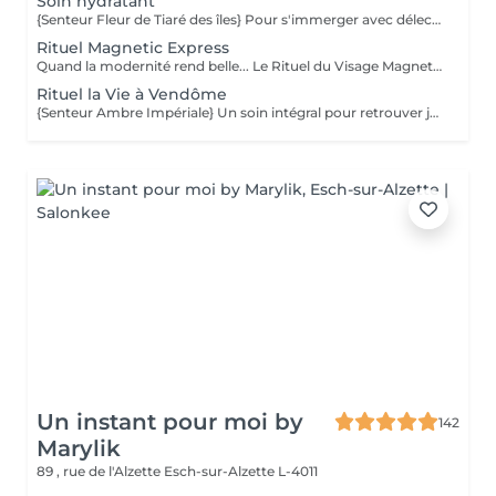
Soin hydratant
{Senteur Fleur de Tiaré des îles} Pour s'immerger avec délectation dans un lagon d'hydratation intense... Un voyage enchanteur au cur des plus belles îles polynésiennes pour révéler votre beauté originelle. Alliance parfaite de sensorialité et d'efficacité, ce soin associe des textures gorgées d'actifs aux couleurs chatoyantes à des actifs haute performance pour inonder la peau de bien-être et lui procurer une sensation d'hydratation absolue. [Peau déshydratée.]
Rituel Magnetic Express
Quand la modernité rend belle... Le Rituel du Visage Magnetic Express est un gommage-massage du visage innovant grâce à ses particules aimantées. Il est idéal pour nettoyer et protéger rapidement votre peau des agressions extérieures. Votre peau retrouve éclat et nouvelle jeunesse. [Tout type de peaux.]
Rituel la Vie à Vendôme
{Senteur Ambre Impériale} Un soin intégral pour retrouver jeunesse et vitalité... Inspiré par la beauté à la Française, ce soin pour peau mature allie luxe et volupté. Un soin intense et profond qui réveille votre splendeur. Des textures exquises et élégantes, une fragrance singulière empreinte de grâce, des couleurs délicates et féériques et des actifs d'exception à l'instar du Caviar pour ravir l'épiderme. [Peau mature.]
Un instant pour moi by
142
Marylik
89 , rue de l'Alzette
Esch-sur-Alzette L-4011