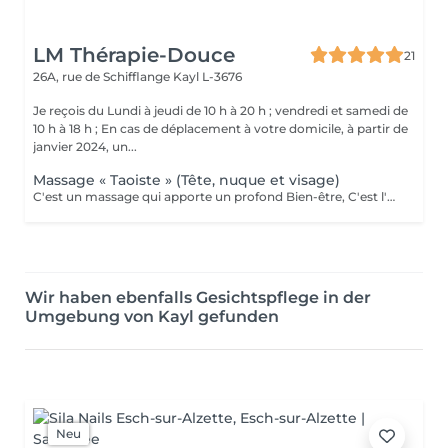
LM Thérapie-Douce
21
26A, rue de Schifflange
Kayl L-3676
Je reçois du Lundi à jeudi de 10 h à 20 h ; vendredi et samedi de
10 h à 18 h ; En cas de déplacement à votre domicile, à partir de
janvier 2024, un...
Massage « Taoiste » (Tête, nuque et visage)
C'est un massage qui apporte un profond Bien-être, C'est l'une des techniques les plus efficaces pour harmoniser le corps et l'esprit, lutter contre le stress, l'agitation, L'anxiété, les émotions, l insomnie, la fatigue etc ... La tête est le lieu où se réuni et se concentre l'ensemble du système nerveux. Toutes les informations transmises aux nerfs transitent par la tête. Le massage de la tête Prodigue à l'ensemble du corps relaxation, une meilleure circulation du sang et une Bonne oxygénation. Le massage de la nuque et épaules permet de soulager les douleurs, décontracter les muscles et les tensions. Contre-indications : Il est déconseillé aux patients souffrant de problème d'hypertension artérielle grave, Aux patients ayant subi une opération crânienne récente (moins de 3 mois), a toutes personnes qui réagiraient de manière inhabituelle pendant le massage (agitation, raideur etc)...ou des lésions cutanées sur la tête. Le visage a de très nombreux muscles, qui eux aussi doivent travailler pour être en forme. Le massage du visage relâche les tensions, détends en profondeur, améliore la santé des yeux, du nez, atténue aussi les rides, les crispations, dénoue les muscles tendus, décontracte la mâchoire. Il combat et prévient les migraines et les maux de tête. Il améliore l'humeur de la personne. Il aide à réduire l'insomnie et l'anxiété. Il combat le rhume et apporte un soulagement immédiat aux personnes souffrant de sinusite. Il favorise la concentration
Wir haben ebenfalls Gesichtspflege in der
Umgebung von Kayl gefunden
Neu