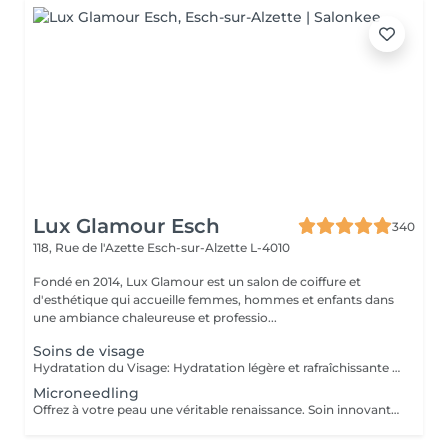
Lux Glamour Esch
340
118, Rue de l'Azette
Esch-sur-Alzette L-4010
Fondé en 2014, Lux Glamour est un salon de coiffure et
d'esthétique qui accueille femmes, hommes et enfants dans
une ambiance chaleureuse et professio...
Soins de visage
Hydratation du Visage: Hydratation légère et rafraîchissante pour préparer la peau à d'autres soins. Idéal pour nourrir et maintenir la peau souple, confortable et éclatante, sans extraction de points noirs ou blancs. Parfait pour un entretien régulier et une peau prête à recevoir des traitements plus profonds. Soin Visage: Nettoyage complet avec extraction des impuretés (points noirs et blancs). Ce soin revitalise et purifie la peau, laissant le visage propre, lumineux et équilibré. Soin Visage Profond: Traitement intensif avec laser PDT pour améliorer la pénétration des produits et stimuler la régénération de la peau. Résultat rapide et visible, idéal pour les besoins spécifiques ou pour un soin profondément revitalisant. Chaque soin est précédé d'un diagnostic personnalisé avec recommandation de produits adaptés à votre peau.
Microneedling
Offrez à votre peau une véritable renaissance. Soin innovant utilisant de fines micro-aiguilles pour stimuler le collagène et le renouvellement de la peau. Il améliore la texture, ravive l'éclat du teint et aide à corriger les imperfections pour une peau visiblement plus belle et revitalisée.