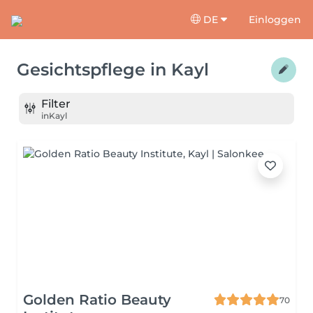
DE
Einloggen
Gesichtspflege
in
Kayl
Filter
in
Kayl
Golden Ratio Beauty
70