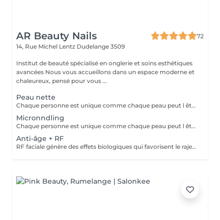
AR Beauty Nails
72
14, Rue Michel Lentz
Dudelange 3509
Institut de beauté spécialisé en onglerie et soins esthétiques
avancées Nous vous accueillons dans un espace moderne et
chaleureux, pensé pour vous ...
Peau nette
Chaque personne est unique comme chaque peau peut l être. Nous offrons à peau ce dont elle a besoin, exactement pour ça chaque personne sera évaluée avec minutie. Le nettoyage de peau sert précisément à éliminer les comédons, les papules, les pustules et les miliums, tout en accélérant le renouvellement cellulaire pour obtenir une peau lisse et plus saine. ACIDE SALICYLIQUE: Ce traitement serve pour renouveler la peau, contrôler l excès de sébum et réduire visiblement les marques d acné et les vergetures récentes.
Micronndling
Chaque personne est unique comme chaque peau peut l être. Nous offrons à peau ce dont elle a besoin, exactement pour ça chaque personne sera évaluée avec minutie. Dans ce traitement grâce à la stimulation des papilles dermiques et à la libération de facteurs de croissance, le micronnedling optimise la fonction cellulaire, renforce la structure de la peau et augment naturellement le collagène TGF-3 via une cascade de cicatrisation régénérative.
Anti-âge + RF
RF faciale génère des effets biologiques qui favorisent le rajeunissement grâce à la migration des fibroblastes obtient un effet lifting par la rétraction immédiate du collagène et permet la restructuration de la peau à long terme.