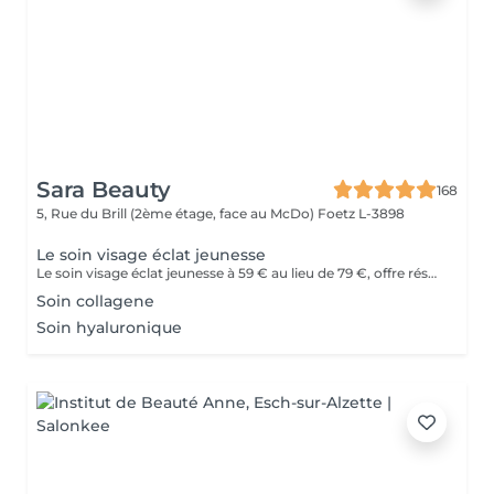
Sara Beauty
168
5, Rue du Brill (2ème étage, face au McDo)
Foetz L-3898
Le soin visage éclat jeunesse
Le soin visage éclat jeunesse à 59 € au lieu de 79 €, offre réservée au moins de 25 ans. Purifie, hydrate et illumine ta peau parce qu'une peau éclatante, ça se travaille jeune
Soin collagene
Soin hyaluronique