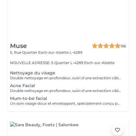
Muse
166
5, Rue Quartier
Esch-sur-Alzette L-4289
NOUVELLE ADRESSE: 5 Quartier L-4289 Esch-sur-Alzette
Nettoyage du visage
Double nettoyage en profondeur, suivi d'une extraction ciblée. Soin spécifique adapté aux besoins de votre peau, avec application d'un sérum et d'un masque pour purifier, rééquilibrer et illuminer le teint. Si la peau présente une inflammation ou de l'acné active, il est recommandé de privilégier le soin visage acné, plus adapté et respectueux de l'état cutané.
Acne Facial
Double nettoyage en profondeur, suivi d'une extraction ciblée. Selon l'état de la peau et le niveau d'inflammation, le soin peut inclure un peeling ou un traitement spécifique. Application d'un sérum adapté et d'un masque apaisant pour rééquilibrer la peau.
Mum-to-be facial
Un soin visage doux et enveloppant, spécialement conçu pour les futures mamans. Double nettoyage délicat, suivi d'un soin adapté aux besoins de la peau pendant la grossesse. Application d'un sérum et d'un masque pour hydrater, apaiser et révéler l'éclat naturel. Un moment de calme et de reconnexion, pour prendre soin de vous et de la vie que vous portez