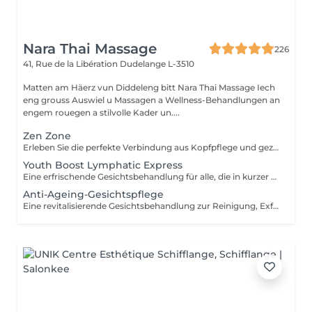
Nara Thai Massage
226
41, Rue de la Libération
Dudelange L-3510
Matten am Häerz vun Diddeleng bitt Nara Thai Massage Iech
eng grouss Auswiel u Massagen a Wellness-Behandlungen an
engem rouegen a stilvolle Kader un....
Zen Zone
Erleben Sie die perfekte Verbindung aus Kopfpflege und gezielter Entspannung des Oberkörpers. Dieses Wohlfühlritual kombiniert ein 60-minütiges Head Spa mit einer 30-minütigen Office-Syndrom Rücken- & Schultermassage, um Verspannungen zu lösen, den Geist zur Ruhe kommen zu lassen und ein tiefes Gefühl der Entspannung zu fördern. Enthalten sind: Head Spa 60 Min. Office-Syndrom Rücken- & Schultermassage 30 Min.
Youth Boost Lymphatic Express
Eine erfrischende Gesichtsbehandlung für alle, die in kurzer Zeit sichtbare Ergebnisse erzielen möchten. Reinigung, Peeling und gezielte Pflege sorgen für ein frisches, strahlendes und gepflegtes Hautbild. Auf Wunsch kann eine sanfte lymphatische Gesichtsdrainage integriert werden.
Anti-Ageing-Gesichtspflege
Eine revitalisierende Gesichtsbehandlung zur Reinigung, Exfoliation und Pflege der Haut. Hochwertige Pflegeprodukte werden mit entspannenden Gesichtsmassagetechniken kombiniert, um der Haut ein frisches, gepflegtes und strahlendes Erscheinungsbild zu verleihen.