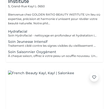
Institute
5, Grand-Rue
Kayl L-3650
Bienvenue chez GOLDEN RATIO BEAUTY INSTITUTE Un lieu où
expertise, précision et harmonie s'unissent pour révéler votre
beauté naturelle. Notre phil...
Hydrafacial
Soin Hydrofacial - nettoyage en profondeur et hydratation intense. Un soin innovant non invasif qui combine un nettoyage doux, une extraction par aspiration et une infusion de sérums actifs. Le traitement purifie la peau, resserre les pores, hydrate en profondeur et redonne immédiatement éclat et fraîcheur. Convient à tous les types de peau. Une peau propre, lisse et lumineuse - sans douleur, sans temps de récupération.
Soin Jeunesse Intensif
Traitement ciblé contre les signes visibles du vieillissement Rides Relâchement cutané Perte de fermeté Un soin haute performance qui agit en profondeur pour corriger les signes visibles du vieillissement. Grâce à des techniques expertes et des actifs puissants, ce traitement stimule la production de collagène, raffermit les tissus et lisse les rides. La peau retrouve tonicité, éclat et densité. Les contours du visage sont visiblement redessinés. Résultat : une peau plus ferme, plus lisse, visiblement rajeunie.
Soin Saisonnier Oxygènent
À chaque saison, offrez à votre peau un souffle nouveau. Un rituel réconfortant et surprenant, riche en textures, senteurs et sensations. Ce soin évolue au rythme des saisons pour répondre aux besoins spécifiques de votre peau : hydratation, éclat, tonus et vitalité. Un véritable moment de bien-être et de fraîcheur, qui ravive l'éclat naturel du teint et réveille les sens. Résultat : une peau ressourcée, lumineuse et parfaitement hydratée.