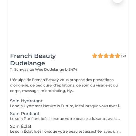
French Beauty
159
Dudelange
11, Schwaarze Wee
Dudelange L-3474
L'équipe de French'Beauty vous propose des prestations
d'onglerie, de pédicure, d'épilations, de soin du visage et du
corps, massage, microblading, Hy...
Soin Hydratant
Le soin Hydratant Nature Is Future, Idéal lorsque vous avez la sensation de peau qui tire, d'inconfort, squames. Votre peau sera plus lumineuse et plus agréable.
Soin Purifiant
Le soin Purifiant Idéal lorsque votre peau est luisante, avec des boutons et/ou des points noirs. Votre peau sera purifiée, assainie et votre sécrétion de sébum régulée.
Soin Éclat
Le soin Éclat Idéal lorsque votre peau est asséchée, avec un teint terne, poches/cernes. Votre peau sera revitalisée, relipidée et décongestionnée et beaucoup plus éclatante !