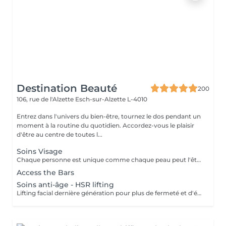
Destination Beauté
200
106, rue de l'Alzette
Esch-sur-Alzette L-4010
Entrez dans l'univers du bien-être, tournez le dos pendant un
moment à la routine du quotidien. Accordez-vous le plaisir
d'être au centre de toutes l...
Soins Visage
Chaque personne est unique comme chaque peau peut l'être. Nous offrons à votre peau ce dont elle a précisément besoin. Adaptés aux besoins individuels de votre peau, nous la traitons avec les produits de la gamme SKINOVAGEPX et avec le massage unique Touche Efficace.
Access the Bars
Soins anti-âge - HSR lifting
Lifting facial dernière génération pour plus de fermeté et d'élasticité. Aux choix stimulant et vivifiant ou relaxant et cocooning.