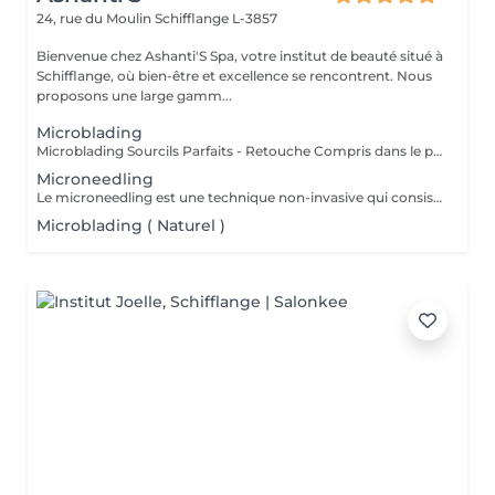
24, rue du Moulin
Schifflange L-3857
Bienvenue chez Ashanti'S Spa, votre institut de beauté situé à
Schifflange, où bien-être et excellence se rencontrent. Nous
proposons une large gamm...
Microblading
Microblading Sourcils Parfaits - Retouche Compris dans le prix. Un sourcil dessiné avec précision poil à poil, pour un résultat ultra-naturel qui sublime votre regard. Chaque prestation est personnalisée selon la forme de votre visage, votre style et vos envies, pour un effet harmonieux et élégant. Bienfaits : Sourcils pleins et parfaitement dessinés Résultat naturel, comme vos vrais poils Gain de temps au quotidien : fini le maquillage des sourcils Retouche possible pour un effet durable Résultat : un regard sublimé, structuré et naturel, qui attire tous les regards Sur rendez-vous !
Microneedling
Le microneedling est une technique non-invasive qui consiste à créer des micro-perforations sur la peau à l'aide d'une pièce à main équipée de micro-aiguilles. A chaque passage, celles-ci stimulent l'épiderme et agissent sur la circulation sanguine. La production d'élastine, de fibroblastes et de collagène, responsables de l'élasticité et de la fermeté de la peau, est relancée, ce qui densifie le derme et booste sa qualité.
Microblading ( Naturel )