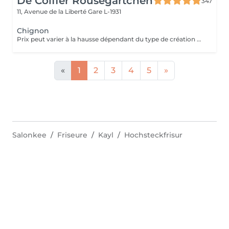
De Coiffer Rousegärtchen
347
11, Avenue de la Liberté
Gare L-1931
Chignon
Prix peut varier à la hausse dépendant du type de création finalement réalisée.
«
1
2
3
4
5
»
Salonkee
Friseure
Kayl
Hochsteckfrisur