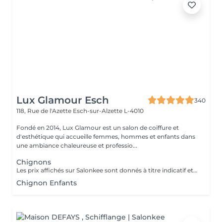
Lux Glamour Esch
340
118, Rue de l'Azette
Esch-sur-Alzette L-4010
Fondé en 2014, Lux Glamour est un salon de coiffure et
d'esthétique qui accueille femmes, hommes et enfants dans
une ambiance chaleureuse et professio...
Chignons
Les prix affichés sur Salonkee sont donnés à titre indicatif et représentent les tarifs de base. Ceux-ci peuvent varier en fonction du diagnostic effectué lors de votre arrivée au salon et de l'expertise du professionnel à qui vous confiez vos soins de beauté. Dans tout les cas, un devis détaillé vous sera proposé et toute prestation sera réalisée avec votre accord.
Chignon Enfants