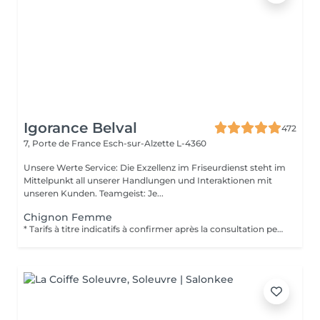
Igorance Belval
472
7, Porte de France
Esch-sur-Alzette L-4360
Unsere Werte Service: Die Exzellenz im Friseurdienst steht im
Mittelpunkt all unserer Handlungen und Interaktionen mit
unseren Kunden. Teamgeist: Je...
Chignon Femme
* Tarifs à titre indicatifs à confirmer après la consultation personnalisée établit auprès de votre coiffeur/stylist/spécialiste * La direction se réserve le droit dapporter des modifications pour le bon fonctionnement du salon