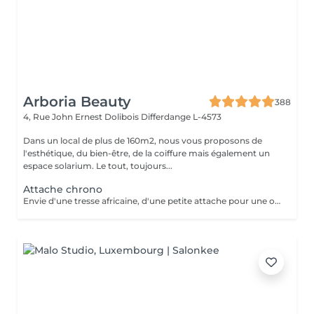
Arboria Beauty
388
4, Rue John Ernest Dolibois
Differdange L-4573
Dans un local de plus de 160m2, nous vous proposons de
l'esthétique, du bien-être, de la coiffure mais également un
espace solarium. Le tout, toujours...
Attache chrono
Envie d'une tresse africaine, d'une petite attache pour une occasion,ce service est mis en place pour une petite mise en beauté de vos cheveux. a partir de 15 EURO puis calculé en fonction du temps passé