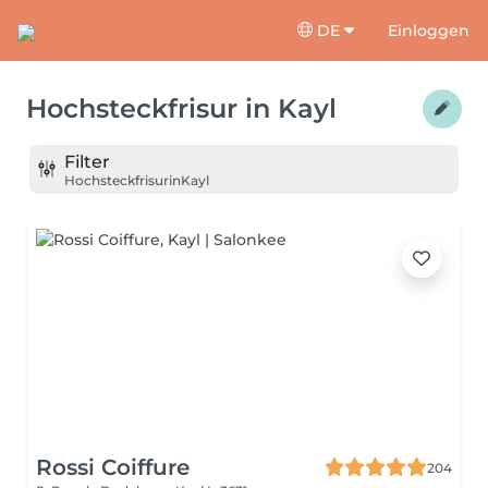
DE
Einloggen
Hochsteckfrisur
in
Kayl
Filter
Hochsteckfrisur
in
Kayl
Rossi Coiffure
204