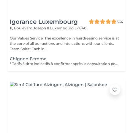
Igorance Luxembourg
364
11, Boulevard Joseph II
Luxembourg L-1840
Our Values Service: The excellence in hairdressing service is at
the core of all our actions and interactions with our clients.
Team Spirit: Each in...
Chignon Femme
* Tarifs à titre indicatifs à confirmer après la consultation personnalisée établit auprès de votre coiffeur/stylist/spécialiste * La direction se réserve le droit dapporter des modifications pour le bon fonctionnement du salon