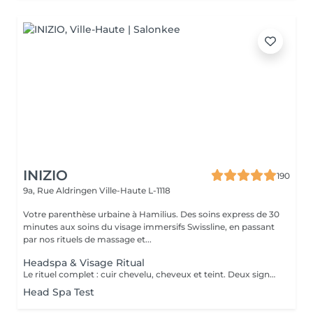
INIZIO
190
9a, Rue Aldringen
Ville-Haute L-1118
Votre parenthèse urbaine à Hamilius. Des soins express de 30
minutes aux soins du visage immersifs Swissline, en passant
par nos rituels de massage et...
Headspa & Visage Ritual
Le rituel complet : cuir chevelu, cheveux et teint. Deux signatures suisse-italienne, une cabine privée. Deux heures de bien-être complet, qui réunissent nos deux rituels signatures dans la même cabine privée. La séance s'ouvre par le rituel headspa complet de 90 minutes diagnostic personnalisé du cuir chevelu, protocole en quatre étapes avec Hylis, la marque professionnelle italienne créée à Trévise puis se prolonge par un soin du visage sur mesure avec Swissline, la maison de skincare suisse fondée en 1989, célébrée dans le monde entier pour ses formules à base de collagène dédiées à la longévité de la peau, en exclusivité chez Inizio au Luxembourg. Deux traditions scientifiques, deux collaborations exclusives, un seul moment continu de restauration. La séance se conclut par un brushing soigné. Notre expérience bien-être la plus complète, pensée pour celles et ceux qui souhaitent vraiment sortir du rythme du quotidien. Inclus : rituel headspa Hylis complet, soin du visage Swissline personnalisé, brushing.
Head Spa Test