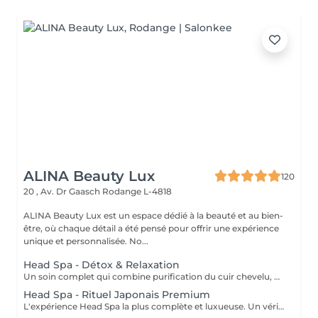
ALINA Beauty Lux
120
20 , Av. Dr Gaasch
Rodange L-4818
ALINA Beauty Lux est un espace dédié à la beauté et au bien-
être, où chaque détail a été pensé pour offrir une expérience
unique et personnalisée. No...
Head Spa - Détox & Relaxation
Un soin complet qui combine purification du cuir chevelu, détoxification et massage relaxant. Inspiré des techniques japonaises, il élimine les impuretés, oxygène la peau et favorise la croissance des cheveux. Le visage se détend, l'esprit s'apaise et le cuir chevelu respire à nouveau.
Head Spa - Rituel Japonais Premium
L'expérience Head Spa la plus complète et luxueuse. Un véritable rituel japonais qui associe aromathérapie, massages profonds. Un moment d'équilibre, d'énergie et de renaissance pour le corps et l'esprit.