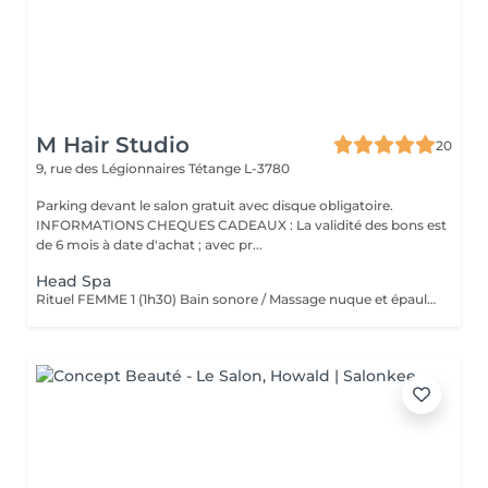
M Hair Studio
20
9, rue des Légionnaires
Tétange L-3780
Parking devant le salon gratuit avec disque obligatoire.
INFORMATIONS CHEQUES CADEAUX : La validité des bons est
de 6 mois à date d'achat ; avec pr...
Head Spa
Rituel FEMME 1 (1h30) Bain sonore / Massage nuque et épaules / Massage cuir chevelu (avec outils) / Gommage cuir chevelu / Cascade d'eau / Shampooing / Soin / masque / Bain / vapeur / Séchage Rituel FEMME 2 (2h00) Bain sonore / Points de pression avec pochons (aux herbes aromatiques) / Soin visage (nettoyage, gommage, masque en tissu hydratant, crème de jour) / Massage buste et épaules / Massage visage / masque quartz rose / Massage cuir chevelu (avec outils) / Gommage cuir chevelu / Cascade d'eau / Shampooing / Soin / masque / Bain vapeur aromathérapie / Détente bras, mains / Luminothérapie* / Séchage Rituel HOMME (1h15) Bain sonore / Massage visage, nuque et épaules / Massage cuir chevelu (avec outils) / Gommage cuir chevelu / Cascade d'eau / Shampooing / Bain vapeur aromathérapie / Lotion tonique énergisante / Séchage