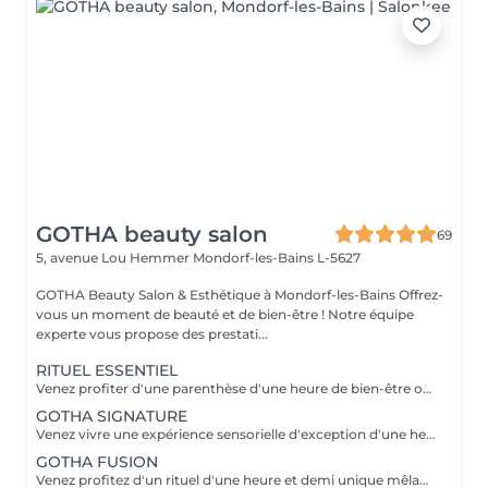
GOTHA beauty salon
69
5, avenue Lou Hemmer
Mondorf-les-Bains L-5627
GOTHA Beauty Salon & Esthétique à Mondorf-les-Bains Offrez-
vous un moment de beauté et de bien-être ! Notre équipe
experte vous propose des prestati...
RITUEL ESSENTIEL
Venez profiter d'une parenthèse d'une heure de bien-être où cuir chevelu et cheveux sont sublimés grâce à des soins personnalisés. Laissez-vous guider dans une première immersion douce et profondément relaxante.
GOTHA SIGNATURE
Venez vivre une expérience sensorielle d'exception d'une heure et demi, où chaque geste vous enveloppe dans un lâcher-prise absolu. Laissez-vous porter par un rituel profond, alliant détente, raffinement et évasion.
GOTHA FUSION
Venez profitez d'un rituel d'une heure et demi unique mêlant head spa et soin du visage pour une harmonie parfaite entre éclat et relaxation. Laissez-vous transporter dans une expérience enveloppante, où le corps et l'esprit se relâchent pleinement.