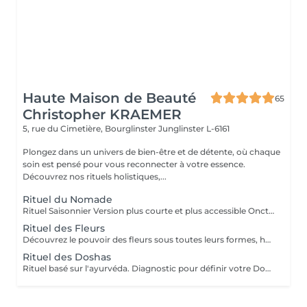
Haute Maison de Beauté
65
Christopher KRAEMER
5, rue du Cimetière, Bourglinster
Junglinster L-6161
Plongez dans un univers de bien-être et de détente, où chaque
soin est pensé pour vous reconnecter à votre essence.
Découvrez nos rituels holistiques,...
Rituel du Nomade
Rituel Saisonnier Version plus courte et plus accessible Onction d'huile d'aloès-vera-argan-dattier, gommage aux pépins de fraise et poudre d'ananas, cataplasme au rhassoul, bain de vapeur citron vert-menthe, shampooing citron vert-lavande-ylang-ylang, masque Néroli-ciste ladanifère-menthe avec massage de la tête, cascade, pulvérisation faciale hydrolat de fleur d'oranger
Rituel des Fleurs
Découvrez le pouvoir des fleurs sous toutes leurs formes, huiles végétales, essentielles, infusions etc Un moment de poésie, qui vous laissera sans voix.. Véritable moment de relaxation complète. Sauna infrarouge, Massage shiatsu, bol d'air jacquier, douche. Onction d'huiles précieuses, hammam crânien, facial et respiratoire, bains rythmés avec méditation guidée, exercices de sophrologie, shampooing, pose de masque et massage crânien, rituel de la cascade, rinçage à l'infusion de plantes et pulvérisation faciale aux hydrolats qui clôturent le soin. Ne comprend pas le séchage des cheveux.
Rituel des Doshas
Rituel basé sur l'ayurvéda. Diagnostic pour définir votre Doshas dominant afin de le rééquilibrer En plus des rituels complets -Diagnostic -Application d'huiles chaudes -Application cataplasmes ayurvédiques (cuir chevelu & cheveux)