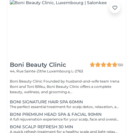
Boni Beauty Clinic
130
44, Rue Sainte-Zithe
Luxembourg L-2763
Boni Beauty Clinic Founded by husband-and-wife team Irena
Boni and Toni Blliku, Boni Beauty Clinic offers a complete
beauty, wellness, and grooming e...
BONI SIGNATURE HAIR SPA 60MIN
The perfect essential treatment for scalp detox, relaxation, and hair vitality. Scalp Analysis (Becon Pro Camera) Microbubble Scalp Cleansing Rootonix Scalp Treatment Aromatherapy Ritual Scalp Massage Blow Dry Optional Add-Ons Available Enhance your Head Spa experience with our optional add-on treatments: Scalp Ampoule Booster €15 Neck & Shoulder Massage (15 min) €20 Steam Therapy €15 Hair Styling Straight or Wavy Finish €20 Hand Massage (15 min) €20 These add-on services can be combined with any Head Spa treatment for an even more personalized and relaxing experience.
BONI PREMIUM HEAD SPA & FACIAL 90MIN
A full rejuvenation experience for your scalp, face and overall radiance. Scalp Analysis (Becon Pro Camera) Microbubble Scalp Cleansing Rootonix Scalp & Hair Treatment Steam & Mist Infusion Scalp Massage Customized Facial Blow Dry INCLUDES FACIAL
BONI SCALP REFRESH 30 MIN
A quick refresh treatment for a healthy scalp and light relaxation. -Scalp Analysis (Becon Pro Camera) -Microbubble Scalp Cleansing -Scalp Massage -Blow Dry