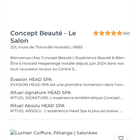
Concept Beauté - Le
450
Salon
201, route de Thionville
Howald L-5885
Bienvenue chez Concept Beauté L'Expérience Beauté & Bien-
Être à Howald Hesperange Installé depuis juin 2024 dans nos
tout nouveaux locaux au Centre S...
Évasion HEAD SPA
EVASION HEAD SPA est une première immersion dans l'univers du Head Spa. Ce rituel découverte vous invite à relâcher les tensions accumulées grâce à un massage du cuir chevelu associé à une expérience sensorielle autour de l'eau et à un soin adapté. Idéal pour découvrir les bienfaits du Head Spa et s'offrir un véritable moment de détente. Coiffage ou brushing inclus. DECOUVREZ NOTRE UNIVERS HEAD SPA, une expérience unique alliant relaxation profonde, soin du cuir chevelu et beauté du cheveu. Inspirés des rituels de bien-être japonais, nos soins Head Spa sont conçus pour procurer un véritable moment de déconnexion tout en prenant soin de vos cheveux et de votre cuir chevelu. Chaque rituel associe des techniques de massage relaxantes, un travail autour de l'eau, des soins professionnels adaptés et se termine par un coiffage ou un brushing afin que vous repartiez détendue et sublimée. Accordez-vous une parenthèse hors du temps et choisissez le rituel qui correspond à vos envies.
Rituel signature HEAD SPA
RITUEL SIGNATURE: L'expérience emblématique Concept Beauté. Un rituel complet alliant bien-être, soin du cuir chevelu, beauté du cheveu et coiffage personnalisé. DECOUVREZ NOTRE UNIVERS HEAD SPA, une expérience unique alliant relaxation profonde, soin du cuir chevelu et beauté du cheveu. Inspirés des rituels de bien-être japonais, nos soins Head Spa sont conçus pour procurer un véritable moment de déconnexion tout en prenant soin de vos cheveux et de votre cuir chevelu. Chaque rituel associe des techniques de massage relaxantes, un travail autour de l'eau, des soins professionnels adaptés et se termine par un coiffage ou un brushing afin que vous repartiez détendue et sublimée. Accordez-vous une parenthèse hors du temps et choisissez le rituel qui correspond à vos envies.
Rituel Absolu HEAD SPA
RITUEL ABSOLU : L'expérience Head Spa la plus exclusive. Un voyage sensoriel profond associant relaxation intense, soins experts et mise en beauté complète des cheveux. DECOUVREZ NOTRE UNIVERS HEAD SPA, une expérience unique alliant relaxation profonde, soin du cuir chevelu et beauté du cheveu. Inspirés des rituels de bien-être japonais, nos soins Head Spa sont conçus pour procurer un véritable moment de déconnexion tout en prenant soin de vos cheveux et de votre cuir chevelu. Chaque rituel associe des techniques de massage relaxantes, un travail autour de l'eau, des soins professionnels adaptés et se termine par un coiffage ou un brushing afin que vous repartiez détendue et sublimée. Accordez-vous une parenthèse hors du temps et choisissez le rituel qui correspond à vos envies.