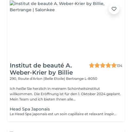
Institut de beauté A.
134
Weber-Krier by Billie
290, Route d'Arlon (Belle Etoile)
Bertrange L-8050
Ich heiße Sie herzlich in meinem Schönheitsinstitut
willkommen. Die Eröffnung ist für den 1. Oktober 2024 geplant.
Mein Team und ich bieten Ihnen alle...
Head Spa Japonais
Le Head Spa japonais est un soin capillaire et relaxant inspiré des rituels de bien-être japonais. Alliant techniques de massage du cuir chevelu, soins purifiants et hydratants, il cible à la fois la santé des cheveux et l'apaisement de l'esprit. Grâce à des mouvements précis et à des produits naturels, ce rituel libère les tensions, améliore la circulation sanguine et stimule la croissance capillaire. Idéal pour ceux qui recherchent un moment de détente profonde et des cheveux revitalisés, le Head Spa japonais apporte fraîcheur, équilibre et éclat des racines aux pointes.