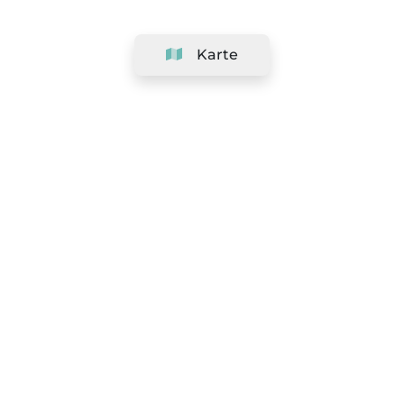
Karte
Unternehmen
Support
Team
&
Jobs
Ihr Geschäft hinzufügen
Rechtlich
Widerrufsrecht ausüben
AGBs