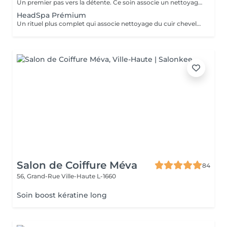
Un premier pas vers la détente. Ce soin associe un nettoyage doux du cuir chevelu à un massage relaxant qui stimule la circulation et libère les tensions. Idéal pour découvrir l'expérience Head Spa et profiter d'un moment de bien-être immédiat.
HeadSpa Prémium
Un rituel plus complet qui associe nettoyage du cuir chevelu, massage profond et soins spécifiques adaptés à vos besoins (hydratation, apaisement, vitalité). L'utilisation de vapeur permet de renforcer l'efficacité des soins et d'apporter une relaxation encore plus intense.
Salon de Coiffure Méva
84
56, Grand-Rue
Ville-Haute L-1660
Soin boost kératine long