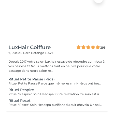
LuxHair Coiffure
295
7, Rue du Parc
Pétange L-4771
Depuis 2017 votre salon Luxhair essaye de répondre au mieux à
vos besoins !!!! Nous mettons tout en oeuvre pour que votre
passage dans notre salon re...
Rituel Petite Pause (Kids)
Rituel Petite Pause Parce que même les mini-héros ont besoin de souffler ! Un moment tout doux pour que les enfants apprennent à se poser, se détendre et dire bye-bye au stress (même petit !). Avec un massage câlin du cuir chevelu, des papouilles légères et un soin tout frais pour des cheveux qui sentent bon la liberté. Un soin rigolo et relax, parfait pour que les petits se sentent comme des champions du chill ! Bienfaits : détente garantie, cuir chevelu tout propre, et surtout, plein de sourires ! Durée : 45 min Séchage naturel offert en fin de soin.
Rituel Respire
Rituel "Respire" Soin Headspa 100 % relaxation Ce soin est une invitation à lâcher prise. À travers un massage crânien lent, fluide et profond, les tensions accumulées s'évanouissent, les pensées s'apaisent, le corps se relâche. La gestuelle est inspirée des techniques japonaises de relaxation, pour favoriser la circulation et éveiller une sensation de calme intérieur immédiat. Bienfaits : apaisement du système nerveux, relâchement musculaire, sensation de légèreté mentale. 1h15 brushing ou séchage naturel offert en fin de soin.
Rituel Reset
Rituel "Reset" Soin Headspa purifiant du cuir chevelu Un soin pensé comme un redémarrage. Grâce à une gestuelle précise et des produits détoxifiants, ce rituel libère le cuir chevelu des toxines, impuretés et excès de sébum. Il relance la microcirculation, apporte une vraie sensation de fraîcheur et rééquilibre le terrain capillaire. Idéal pour retrouver un cuir chevelu sain et réactiver la vitalité naturelle des cheveux. Bienfaits : nettoyage profond, sensation de légèreté, meilleure oxygénation, base saine pour la repousse. 1h30 Diagnostic personnalisé + brushing ou séchage naturel inclus.