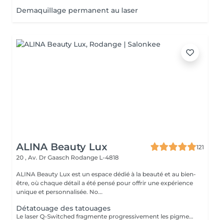
Demaquillage permanent au laser
ALINA Beauty Lux
121
20 , Av. Dr Gaasch
Rodange L-4818
ALINA Beauty Lux est un espace dédié à la beauté et au bien-
être, où chaque détail a été pensé pour offrir une expérience
unique et personnalisée. No...
Détatouage des tatouages
Le laser Q-Switched fragmente progressivement les pigments du tatouage afin que l'organisme les élimine naturellement. Tatouages noirs Tatouages rouges Tatouages bleus Certains pigments colorés (selon leur composition) En moyenne 4 à 10 séances, espacées de 6 à 8 semaines, sont nécessaires. À LIRE AVANT VOTRE SÉANCE Évitez toute exposition au soleil et aux UV pendant les 2 semaines avant et après la séance. Informez-nous si vous prenez un traitement photosensibilisant. Traitement contre-indiqué pendant la grossesse. Le traitement ne peut pas être réalisé sur une peau infectée, brûlée ou présentant une plaie. Ne pas appliquer de rétinol, d'acides exfoliants ou de produits irritants sur la zone avant et après le traitement. Respectez un délai minimum de 6 à 8 semaines entre chaque séance.