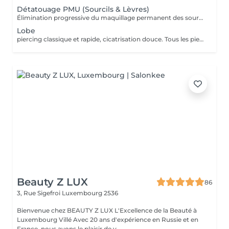
Détatouage PMU (Sourcils & Lèvres)
Élimination progressive du maquillage permanent des sourcils et des lèvres à l'aide d'un laser Q-Switched. Le nombre de séances dépend de: la couleur du pigment la profondeur d'implantation l'ancienneté du maquillage permanent la réaction individuelle de la peau 17 En moyenne 3 à 8 séances, espacées de 6 à 8 semaines, sont nécessaires. À LIRE AVANT VOTRE SÉANCE Évitez toute exposition au soleil et aux UV pendant les 2 semaines avant et après la séance. Informez-nous si vous prenez un traitement photosensibilisant. Traitement contre-indiqué pendant la grossesse. Le traitement ne peut pas être réalisé sur une peau infectée, brûlée ou présentant une plaie. Ne pas appliquer de rétinol, d'acides exfoliants ou de produits irritants sur la zone avant et après le traitement. Respectez un délai minimum de 6 à 8 semaines entre chaque séance.
Lobe
piercing classique et rapide, cicatrisation douce. Tous les piercings sont réalisés dans le respect strict des normes d'hygiène, de sécurité et de la législation luxembourgeoise. Le matériel est stérilisé en autoclave, les gants et instruments sont à usage unique, et les bijoux utilisés sont en titane chirurgical hypoallergénique, conforme aux normes européennes. Chaque prestation comprend : *la désinfection complète de la zone, *la pose professionnelle, *les conseils personnalisés de soins et cicatrisation. Âge minimum Règlement au Luxembourg : Le piercing est autorisé à partir de 16 ans. Entre 16 et 18 ans, le client doit être accompagné d'un parent ou tuteur légal pour signer une autorisation écrite avant la séance. Aucun piercing n'est effectué en dessous de 16 ans, sans exception. Avant la séance : Ne pas consommer d'alcool, de caféine ni de médicaments fluidifiant le sang (aspirine, ibuprofène, etc.) pendant 24 h. Avoir bien mangé et dormi avant la séance. La peau doit être propre, sans maquillage ni crème. Après la séance : Ne pas toucher le piercing avec les mains sales. Nettoyer la zone 2 fois par jour avec une solution saline stérile. Éviter piscine, sauna, mer, maquillage ou parfum pendant 10 à 15 jours. Ne jamais tourner ni retirer le bijou avant la cicatrisation complète. Contre-indications : Grossesse, allaitement, diabète non stabilisé. Maladies de la peau ou infections locales. Traitements anticoagulants, immunosuppresseurs ou antibiotiques en cours. Allergies connues aux métaux.
Beauty Z LUX
86
3, Rue Sigefroi
Luxembourg 2536
Bienvenue chez BEAUTY Z LUX L'Excellence de la Beauté à
Luxembourg Villé Avec 20 ans d'expérience en Russie et en
France, nous avons le plaisir de v...