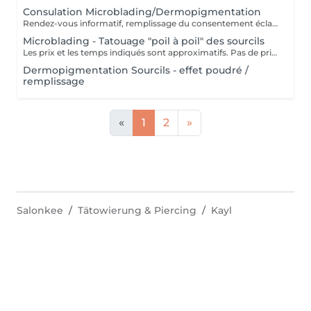
Consulation Microblading/Dermopigmentation
Rendez-vous informatif, remplissage du consentement éclairé pour la réalisation d'un acte de tatouage. Évaluation du tatouage à réaliser, choix de la technique la mieux adaptée. La consultation est considérée comme un acompte si prise de rendez-vous pour le tatouage endéans les 15 jours.
Microblading - Tatouage "poil à poil" des sourcils
Les prix et les temps indiqués sont approximatifs. Pas de prise de rendez-vous sans consultation préalable. Réservable en ligne ou par téléphone.
Dermopigmentation Sourcils - effet poudré /
remplissage
«
1
2
»
Salonkee
Tätowierung & Piercing
Kayl