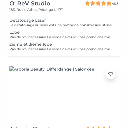
O' ReV Studio
408
183, Rue d'Athus
Pétange L-4711
Détatouage Laser
Le détatouage au laser est une méthode non invasive utilisée pour enlever un tatouage de la peau en utilisant un laser. Ce processus est très populaire, car il permet de supprimer les tatouages de manière efficace tout en minimisant les risques de cicatrices. Le principe repose sur l'utilisation d e faisceaux lumineux qui fragmentent les pigments du tatouage.
Lobe
Pas de rdv nécessaire La semaine du rdv pas prend des médicaments, des anti-inflamatoires, des antibiotiques et de cortisone.
2iéme et 3iéme lobe
Pas de rdv nécessaire La semaine du rdv pas prend des médicaments, des anti-inflamatoires, des antibiotiques et de cortisone.