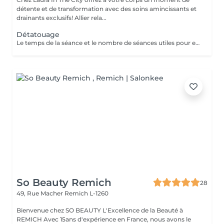
détente et de transformation avec des soins amincissants et
drainants exclusifs! Allier rela...
Détatouage
Le temps de la séance et le nombre de séances utiles pour enlever le tatouage sont variables Le détatouage laser est une technique efficace qui fragmente les pigments d'encre sous la peau à l'aide de faisceaux de lumière, permettant ainsi au système immunitaire de les éliminer progressivement. Le processus nécessite généralement plusieurs séances, et son efficacité dépend de divers facteurs. Comment ça marche ? Le laser cible les particules d'encre et les chauffe pour les fragmenter en morceaux plus petits. Ces fragments sont ensuite naturellement évacués par le corps. Différents types de lasers, tels que le laser Picosure ou le laser Q-Switched, sont utilisés pour traiter efficacement différentes couleurs et profondeurs d'encre. Ce qu'il faut savoir Nombre de séances Le nombre de séances varie considérablement. Un tatouage amateur peut nécessiter 3 à 5 séances, tandis qu'un tatouage professionnel peut en exiger 4 à 12, voire plus, pour une disparition complète. Résultats progressifs L'éclaircissement de l'encre est visible après chaque séance, mais le tatouage complet s'estompe progressivement au fil du temps.
So Beauty Remich
28
49, Rue Macher
Remich L-1260
Bienvenue chez SO BEAUTY L'Excellence de la Beauté à
REMICH Avec 15ans d'expérience en France, nous avons le