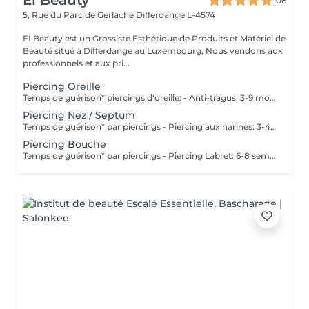
Ei Beauty
106
5, Rue du Parc de Gerlache
Differdange L-4574
EI Beauty est un Grossiste Esthétique de Produits et Matériel de
Beauté situé à Differdange au Luxembourg, Nous vendons aux
professionnels et aux pri...
Piercing Oreille
Temps de guérison* piercings d'oreille: - Anti-tragus: 3-9 mois - Piercing de conque: 3-9 mois - Daithpiercing: 3-9 mois - Piercing helix: 3-9 mois - Perçage de fumée: 3-9 mois - Piercing douillet: 3-9 mois - Piercing Tragus: 3-9 mois - Piercing du lobe de l'oreille: 4-8 semaines *Notez également qu'il est indispensable de réaliser les soins quotidiennement pour que la cicatrisation se fasse dans les meilleures conditions. *La guérison est différente d'une personne à l'autre **Si vous êtes mineur, l'autorisation parentale est obligatoire. Industriel Piercing - Sous réserve d'évaluation
Piercing Nez / Septum
Temps de guérison* par piercings - Piercing aux narines: 3-4 semaines - Piercing septum: 4-8 semaines *Notez également qu'il est indispensable de réaliser les soins quotidiennement pour que la cicatrisation se fasse dans les meilleures conditions. *La guérison est différente d'une personne à l'autre **Si vous êtes mineur, l'autorisation parentale est obligatoire.
Piercing Bouche
Temps de guérison* par piercings - Piercing Labret: 6-8 semaines - Piercing des lèvres / côté: 6-8 semaines - Piercing de la lèvre supérieure: 2-3 mois - Piercing de la langue: 4-8 semaines *Notez également qu'il est indispensable de réaliser les soins quotidiennement pour que la cicatrisation se fasse dans les meilleures conditions. *La guérison est différente d'une personne à l'autre **Si vous êtes mineur, l'autorisation parentale est obligatoire.