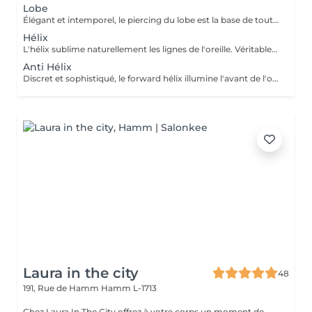
Lobe
Élégant et intemporel, le piercing du lobe est la base de toutes les plus belles compositions. Qu'il s'agisse d'un premier piercing ou d'une nouvelle création, chaque réalisation est effectuée avec précision afin de t'offrir une expérience aussi agréable que soignée. Inclus : Bijou de première pose en titane ASTM F-136 Conseils personnalisés et suivi de cicatrisation + 5€ pour changer la couleur de ton bijou grâce à l'anodisation. Les bijoux de la vitrine sont disponibles en première pause, le prix du bijou est à ajouter à la prestation. Pour toutes demandes d'informations, merci de me contacter. Tout les mineurs doivent être accompagnés d'un tuteur légal ( parents ! ), des justificatifs d'identités seront demandés.
Hélix
L'hélix sublime naturellement les lignes de l'oreille. Véritable incontournable, il apporte une touche contemporaine et raffinée qui s'intègre parfaitement à votre style. Chaque projet est pensé en harmonie avec ton anatomie. Conseils personnalisés et suivi de cicatrisation Inclus : Bijou de première pose en titane ASTM F-136 + 5€ pour changer la couleur de ton bijou grâce à l'anodisation. Les bijoux de la vitrine sont disponibles en première pause, le prix du bijou est à ajouter à la prestation. Pour toutes demandes d'informations, merci de me contacter. Tout les mineurs doivent être accompagnés d'un tuteur légal ( parents ! ), des justificatifs d'identités seront demandés.
Anti Hélix
Discret et sophistiqué, le forward hélix illumine l'avant de l'oreille avec subtilité. Un choix idéal pour une composition délicate et résolument élégante. Conseils personnalisés et suivi de cicatrisation Inclus : Bijou de première pose en titane ASTM F-136 + 5€ pour changer la couleur de ton bijou grâce à l'anodisation. Les bijoux de la vitrine sont disponibles en première pause, le prix du bijou est à ajouter à la prestation. Pour toutes demandes d'informations, merci de me contacter. Tout les mineurs doivent être accompagnés d'un tuteur légal ( parents ! ), des justificatifs d'identités seront demandés.
Laura in the city
48
191, Rue de Hamm
Hamm L-1713
Chez Laura In The City offrez à votre corps un moment de