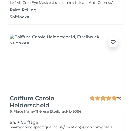
Le 24K Gold Eye Mask est un soin revitalisant Anti-Cernes/Anti-Rides composé de Collagène Végétal haute densité, Aloe Vera, Huile de pépins de raisin, Peptides d'avoine, Vitamine A, Acid Hyaluronic et Poudre d'or 24 carats
Palm Rolling
Softlocks
Coiffure Carole
70
Heiderscheid
6, Place Marie-Thérèse
Ettelbruck L-9064
Sh. + Coiffage
Shampooing spécifique inclus / Fixation(s) non comprise(s)