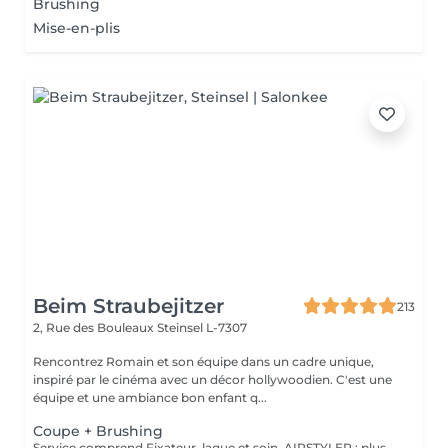
Brushing
Mise-en-plis
Beim Straubejitzer
213
2, Rue des Bouleaux
Steinsel L-7307
Rencontrez Romain et son équipe dans un cadre unique,
inspiré par le cinéma avec un décor hollywoodien. C'est une
équipe et une ambiance bon enfant q...
Coupe + Brushing
Service comprend Fixateur, laque et soin. AIRSTYLER : plus de brillance et de ténacité qu'un brushing. JocoStyler: un lisseur, lissage et soin, qui donne la brillance spectaculaire.