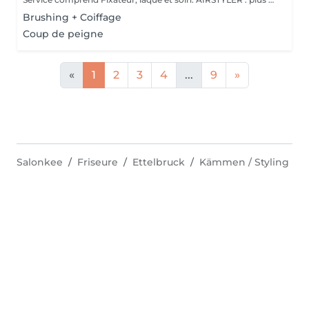
Brushing + Coiffage
Coup de peigne
«
1
2
3
4
...
9
»
Salonkee
Friseure
Ettelbruck
Kämmen / Styling