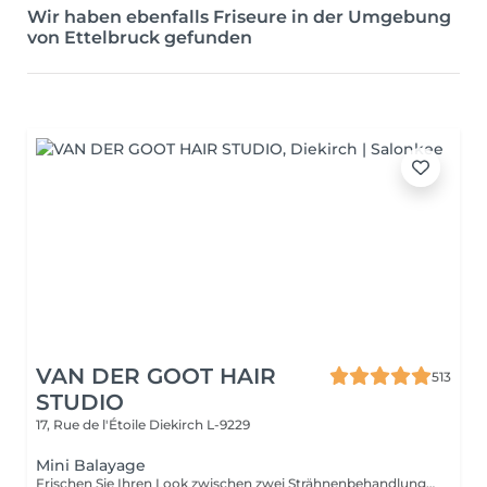
Wir haben ebenfalls Friseure in der Umgebung
von Ettelbruck gefunden
VAN DER GOOT HAIR
513
STUDIO
17, Rue de l'Étoile
Diekirch L-9229
Mini Balayage
Frischen Sie Ihren Look zwischen zwei Strähnenbehandlungen auf – mit einem sanften Face-Framing, das Ihr Gesicht zum Strahlen bringt. Ideal für besondere Anlässe oder wenn Sie Ihrem Haar mehr Leuchtkraft verleihen möchten, ohne eine komplette Strähnenbehandlung zu buchen. Glossing und Tönung sind inklusive und sorgen für ein strahlendes, harmonisches Ergebnis.