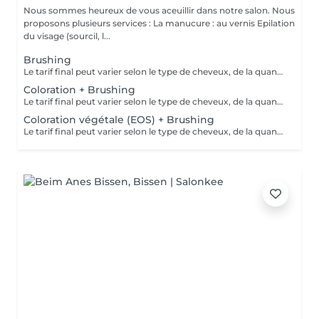
Nous sommes heureux de vous aceuillir dans notre salon. Nous
proposons plusieurs services : La manucure : au vernis Epilation
du visage (sourcil, l...
Brushing
Le tarif final peut varier selon le type de cheveux, de la quantité de produit utilisée et de la création finalement réalisée. Un grand merci d'avance pour votre compréhension Au plaisir de vous revoir très vite ;)
Coloration + Brushing
Le tarif final peut varier selon le type de cheveux, de la quantité de produit utilisée et de la création finalement réalisée.
Coloration végétale (EOS) + Brushing
Le tarif final peut varier selon le type de cheveux, de la quantité de produit utilisée et de la création finalement réalisée.