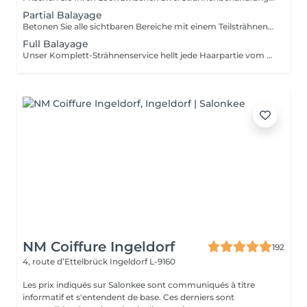
Partial Balayage
Betonen Sie alle sichtbaren Bereiche mit einem Teilsträhnen-Service: Nacken, Gesichtskonturen und der gesamte Oberkopf. Ideal für einen Termin im Bereich halber Kopf oder Oberkopf. Tip-Outs, Balayage, Glossing und Tönung sind inklusive für ein leuchtendes und perfekt harmonisches Farbergebnis.
Full Balayage
Unser Komplett-Strähnenservice hellt jede Haarpartie vom Ansatz bis in die Spitzen auf, von innen nach außen – inklusive präziser Arbeit im Nackenbereich und rund um das Gesicht. Ideal für eine Aufhellung von etwa ¾ bis zum gesamten Kopf. Tip-Outs, Balayage, Glossing und Tönung sind inklusive für ein brillantes und perfekt harmonisches Farbergebnis.
NM Coiffure Ingeldorf
192
4, route d’Ettelbrück
Ingeldorf L-9160
Les prix indiqués sur Salonkee sont communiqués à titre
informatif et s'entendent de base. Ces derniers sont