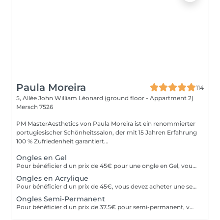
Paula Moreira
114
5, Allée John William Léonard (ground floor - Appartment 2)
Mersch 7526
PM MasterAesthetics von Paula Moreira ist ein renommierter
portugiesischer Schönheitssalon, der mit 15 Jahren Erfahrung
100 % Zufriedenheit garantiert...
Ongles en Gel
Pour bénéficier d un prix de 45€ pour une ongle en Gel, vous devez acheter une seul fois le kit individuel comprenant tout le matériel nom jetable nécessaire,qui sera conserve pour nous , pour de futurs rendez-vous, garantissant ainsi une meilleure hygiène.* *Renouvelable chaque année.
Ongles en Acrylique
Pour bénéficier d un prix de 45€, vous devez acheter une seule fois le kit individuel comprenant tout le matériel non jetable nécessaire , qui sera conserve pour nous pour de futurs rendez-vous, garantissant ainsi une meilleure hygiène.* *renouvelabre chaque année.
Ongles Semi-Permanent
Pour bénéficier d un prix de 37.5€ pour semi-permanent, vous devez acheter une seule fois le kit individuel avec tout le matériel non jetable nécessaire, qui sera conserve pour nous, pour le futurs rendez-vous, garantissant ainsi une meilleure hygiène.* *renouvelable chaque année.