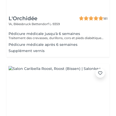
L'Orchidée
181
1A, Bléesbruck
Bettendorf L-9359
Pédicure médicale jusqu'à 6 semaines
Traitement des crevasses, durillons, cors et pieds diabétiques, correction des ongles incarnés. Les pieds sont les piliers du corps humain, prenons-en soin !
Pédicure médicale après 6 semaines
Supplément vernis