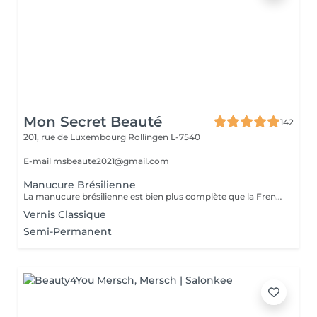
Mon Secret Beauté
142
201, rue de Luxembourg
Rollingen L-7540
E-mail msbeaute2021@gmail.com
Manucure Brésilienne
La manucure brésilienne est bien plus complète que la French manucure puisqu'il s'agit d'un soin complet des mains, des ongles et des cuticules. L'objectif est d'hydrater les mains et les ongles, avec des produits doux et écologiques (les produits utilisés ne nécessitent pas d'eau), et des massages. Elle peut d'ailleurs être aussi bien réalisée sur les ongles de pieds : les professionnels vont alors en même temps traiter et masser les pieds.
Vernis Classique
Semi-Permanent