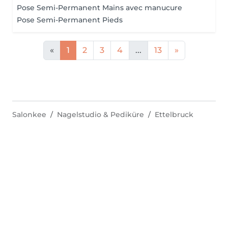
Pose Semi-Permanent Mains avec manucure
Pose Semi-Permanent Pieds
«
1
2
3
4
...
13
»
Salonkee
Nagelstudio & Pediküre
Ettelbruck