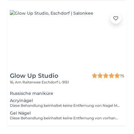
Glow Up Studio
75
16, Am Raiterwee
Eschdorf L-9151
Russische maniküre
Acrylnägel
Diese Behandlung beinhaltet keine Entfernung von Nagel Modellage Ihre Nägel müssen für diesen Service naturbelassen sein. Falls eine Entfernung notwendig ist, buchen Sie bitte vorab den Service "Altmodelage entfernen". Nageldekorationen sind nicht in dieser Buchung enthalten und müssen separat hinzugebucht werden!
Gel Nägel
Diese Behandlung beinhaltet keine Entfernung von vorhandener Modellage Ihre Nägel müssen für diesen Service naturbelassen sein. Falls eine Entfernung notwendig ist, buchen Sie bitte vorab den Service "Altmodelage entfernen". Nageldekorationen sind nicht in dieser Buchung enthalten und müssen separat hinzugebucht werden!