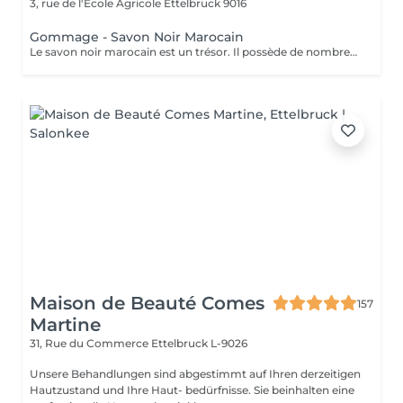
3, rue de l'École Agricole
Ettelbruck 9016
Gommage - Savon Noir Marocain
Le savon noir marocain est un trésor. Il possède de nombreuses propriétés hydratantes, exfoliantes et apaisantes qui sont très bénéfiques pour la peau humaine. Grâce à son action calmante, c'est la solution parfaite pour régénérer les cellules et obtenir une peau plus belle, ferme et lisse.
Maison de Beauté Comes
157
Martine
31, Rue du Commerce
Ettelbruck L-9026
Unsere Behandlungen sind abgestimmt auf Ihren derzeitigen
Hautzustand und Ihre Haut- bedürfnisse. Sie beinhalten eine