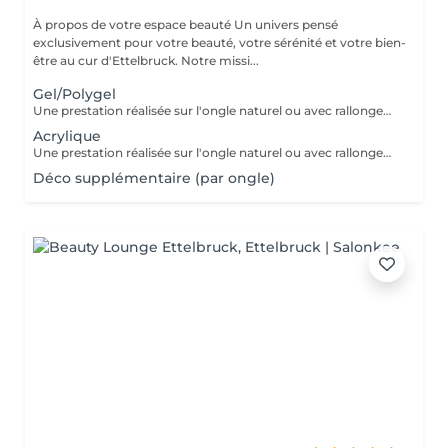
À propos de votre espace beauté Un univers pensé
exclusivement pour votre beauté, votre sérénité et votre bien-
être au cur d'Ettelbruck. Notre missi...
Gel/Polygel
Une prestation réalisée sur l'ongle naturel ou avec rallongement, pour des ongles élégants et résistants pendant plusieurs semaines. * Préparation de l'ongle naturel * Mise en forme des ongles * Travail des cuticules * Application du gel * Finition au choix * 2 décorations incluses
Acrylique
Une prestation réalisée sur l'ongle naturel ou avec rallongement, idéale pour des ongles solides, élégants et durables. * Préparation de l'ongle naturel * Mise en forme des ongles * Travail des cuticules * Application de l'acrylique * Finition au choix * 2 décorations incluses
Déco supplémentaire (par ongle)