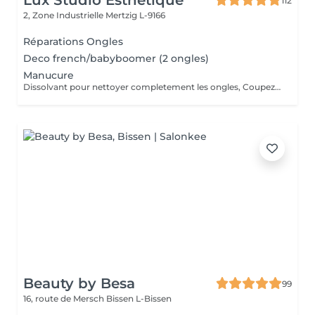
Lux Studio Esthétique
112
2, Zone Industrielle
Mertzig L-9166
Réparations Ongles
Deco french/babyboomer (2 ongles)
Manucure
Dissolvant pour nettoyer completement les ongles, Coupez et Modelez les ongles avec une lime, Mouillez les mains quelques minutes pour ramollir les cuticules, Pousses les Cuticules avec batone pour repousser doucement vers l'arrière et coupez les excès, Hydratez les Mains avec crème et les cuticules pour maintenir la peau douce, Appliquez une base transparent pour protéger les ongles. Attendez suffisamment de tempos pour sèche.
Beauty by Besa
99
16, route de Mersch
Bissen L-Bissen