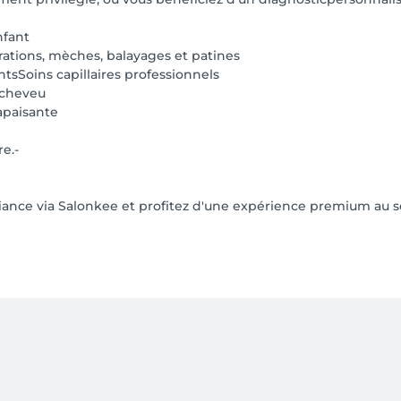
nfant
rations, mèches, balayages et patines
ntsSoins capillaires professionnels
 cheveu
apaisante
e.-
nce via Salonkee et profitez d'une expérience premium au sei