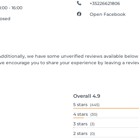
+35226621806
:00 - 16:00
Open Facebook
losed
Additionally, we have some unverified reviews available below t
we encourage you to share your experience by leaving a revi
Overall
4.9
5
stars
(445)
4
stars
(30)
3
stars
(3)
2
stars
(0)