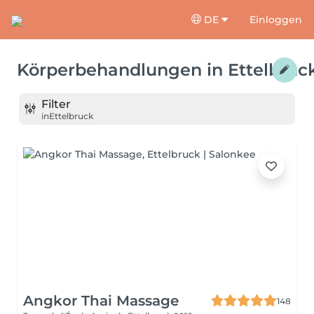
DE
Einloggen
Körperbehandlungen
in
Ettelbruc
Filter
in
Ettelbruck
Angkor Thai Massage
148