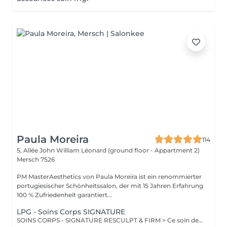
Paula Moreira
114
5, Allée John William Léonard (ground floor - Appartment 2)
Mersch 7526
PM MasterAesthetics von Paula Moreira ist ein renommierter
portugiesischer Schönheitssalon, der mit 15 Jahren Erfahrung
100 % Zufriedenheit garantiert...
LPG - Soins Corps SIGNATURE
SOINS CORPS - SIGNATURE RESCULPT & FIRM > Ce soin de l'ensemble du corps raffermit la peau et redonne du galbe aux courbes pour retrouver une silhouette resculptée et plus ferme tout en procurant un grand moment de bien-être. CELLULITE LISSANT > Ce soin ciblé déstocke les graisses localisées, défibrose et assouplit les tissus pour traiter efficacement la cellulite adipeuse et fibreuse tout en procurant un grand moment de bien-être. DÉCOUVERTE Ce soin propose une introduction à la technique endermologie® afin de découvrir le potentiel des différentes stimulations cellulaires et les sensations uniques qu'elles procurent. BILAN PERSONNALISÉ Tout programme de soin endermologie® corps commence par un bilan ultra-précis, avec l'application professionnelle ENDERMOLINK. Il se déroule en trois étapes clés : 1. Décryptage de votre mode de vie. 2. Analyse pointue de l'état de votre peau. 3. Création de votre programme sur-mesure.