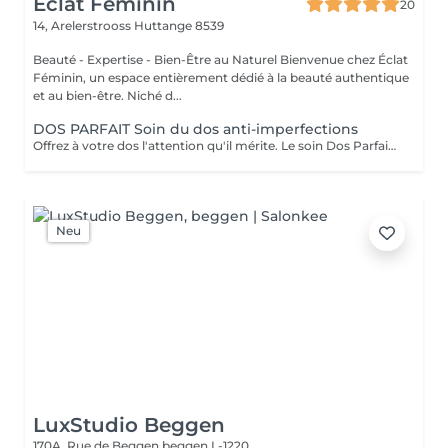
Eclat Féminin
20
14, Arelerstrooss
Huttange 8539
Beauté - Expertise - Bien-Être au Naturel Bienvenue chez Éclat
Féminin, un espace entièrement dédié à la beauté authentique
et au bien-être. Niché d...
DOS PARFAIT Soin du dos anti-imperfections
Offrez à votre dos l'attention qu'il mérite. Le soin Dos Parfait purifie, lisse et rééquilibre la peau, pour un dos éclatant de santé et de bien-être. Il peut inclure une dermabrasion douce, selon les besoins de votre peau, pour un résultat encore plus uniforme et affiné. Grâce à des gestes experts et des produits soigneusement sélectionnés, dites adieu aux imperfections et redécouvrez une peau douce, lisse et visiblement sublimée. Résultat : un dos pur, lumineux et visiblement revitalisé. Découvrez l'ensemble de mes rituels et prestations exclusives sur: www.eclat-feminin.lu - SCROLLER VERS LE HAUT - DESCRIPTION -
Neu
LuxStudio Beggen
170A, Rue de Beggen
beggen L-1220