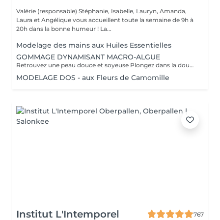
Valérie (responsable) Stéphanie, Isabelle, Lauryn, Amanda,
Laura et Angélique vous accueillent toute la semaine de 9h à
20h dans la bonne humeur ! La...
Modelage des mains aux Huiles Essentielles
GOMMAGE DYNAMISANT MACRO-ALGUE
Retrouvez une peau douce et soyeuse Plongez dans la douceur tropicale dIndonésie à travers les notes épicées des huiles essentielles de Girofle et de Muscade. Ce gommage aux effluves chauds et naturels vous transporte tout en exfoliant délicatement votre peau : elle est douce, lumineuse et satinée.
MODELAGE DOS - aux Fleurs de Camomille
Institut L'Intemporel
767