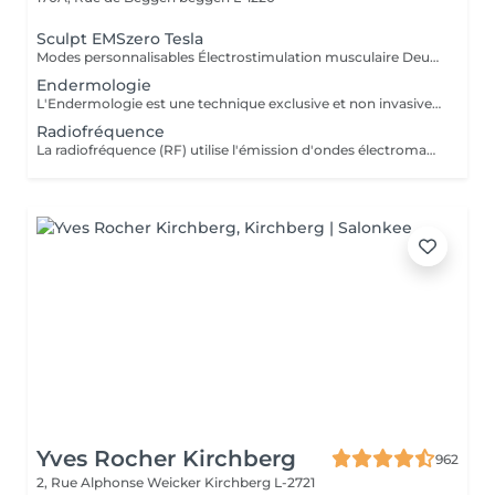
Sculpt EMSzero Tesla
Modes personnalisables Électrostimulation musculaire Deux poignées indépendantes : contrôlez la puissance indépendamment, permettant des entraînements synchronisés ou individualisés Sûr et non invasif : notre machine est exempte de courant, d'hyperthermie, de rayonnement et ne nécessite aucune période de récupération. Brûlage de graisse et développement musculaire sans effort Gain de temps et d'efforts : seulement 30 minutes d'utilisation équivalent à 30 000 contractions musculaires, l'équivalent d'innombrables rouleaux de ventre ou squats.
Endermologie
L'Endermologie est une technique exclusive et non invasive qui permet de remodeler votre silhouette, de lisser la cellulite et d'améliorer globalement la tonicité de la peau.
Radiofréquence
La radiofréquence (RF) utilise l'émission d'ondes électromagnétiques à très haute fréquence, pour cibler la peau. La technologie RF permet ainsi de raffermir sa peau et de réduire des tissus graisseux, afin de redessiner des contours touchés par un affaissement cutané et un relâchement de la peau.
Yves Rocher Kirchberg
962
2, Rue Alphonse Weicker
Kirchberg L-2721