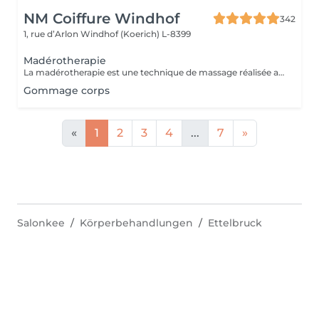
NM Coiffure Windhof
342
1, rue d’Arlon
Windhof (Koerich) L-8399
Madérotherapie
La madérotherapie est une technique de massage réalisée avec des instruments en bois spécialement éllaboré affin de sculpter , tonifier votre corps. Naturelle et non invasive, celle- ci offre des résultats visibles et surtout durable dans le temps. Ses bienfaits : - Réduction de la cellulite - Grande amélioration de la circulation sanguine et lymphatique - Raffermissement de la peau - Diminution des tensions musculaires - Remodelage de la silhouette
Gommage corps
«
1
2
3
4
...
7
»
Salonkee
Körperbehandlungen
Ettelbruck