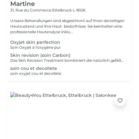
Martine
31, Rue du Commerce
Ettelbruck L-9026
Unsere Behandlungen sind abgestimmt auf Ihren derzeitigen
Hautzustand und Ihre Haut- bedürfnisse. Sie beinhalten eine
professionelle Hautanalyse inklu...
Oxyjet skin perfection
Soin Oxyjet à l'oxygéne pur
Skin revision (soin Carbon)
Das Skin Revision Treatment kombiniert die natürlich gefäßerweiternde und die Sauerstoffversorgung steigernde Wirkung der Kohlensäure mit der stimulierenden und verfeinernden Wirkung der Fruchtsäuren. Begleitet wird dieser Effekt von einem einzigartigen Gefühl der Aktivierung der Haut. Für ein gut durchblutetes, frisches Hautbild Porenverfeinerung Verminderung von Unreinheiten Glättung von Fältchen Stimulation der Kollagenbildung Verminderung von Pigmentunregelmäßigkeiten
soin cou et decollete
soin oxyjet cou et decollete