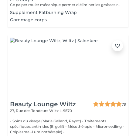
Ce palper rouler mécanique permet d'éliminer les graisses résistantes à l'exercice physique et aux régimes grâce à la technologie Lipomassage. En bref il permet de : DESTOCKER, RAFFERMIR, RESCULPTER, LISSER
Supplément Fatburning Wrap
Gommage corps
Beauty Lounge Wiltz
79
27, Rue des Tondeurs
Wiltz L-9570
- Soins du visage (Maria Galland, Payot) - Traitements
spécifiques anti-rides (Ergolift - Mésothérapie - Microneedling -
Colplasma -Luminothérapie) - ...