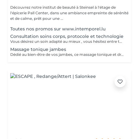
Découvrez notre institut de beauté à Steinsel à l'étage de
l'épicerie Pall Center, dans une ambiance empreinte de sérénité
et de calme, prêt pour une ...
Toutes nos promos sur www.intemporel.lu
Consultation soins corps, protocole et technologie
Vous désirez un soin adapté au mieux , vous hésitez entre toutes nos techniques , machines et protocoles divers. Nous avons donc mis en place ce moment privilégié avec une esthéticienne , qui vous écoutera et répondra à vos attentes en vous conseillant au mieux . Les 25€ de la consultation vous seront déduits de votre soin si vous prenez rdv .
Massage tonique jambes
Dédié au bien-être de vos jambes, ce massage tonique et drainant vous procure une délicieuse sensation de légèreté.