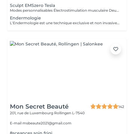
Sculpt EMSzero Tesla
Modes personnalisables Électrostimulation musculaire Deux poignées indépendantes : contrôlez la puissance indépendamment, permettant des entraînements synchronisés ou individualisés Sûr et non invasif : notre machine est exempte de courant, d'hyperthermie, de rayonnement et ne nécessite aucune période de récupération. Brûlage de graisse et développement musculaire sans effort Gain de temps et d'efforts : seulement 30 minutes d'utilisation équivalent à 30 000 contractions musculaires, l'équivalent d'innombrables rouleaux de ventre ou squats.
Endermologie
L'Endermologie est une technique exclusive et non invasive qui permet de remodeler votre silhouette, de lisser la cellulite et d'améliorer globalement la tonicité de la peau.
Mon Secret Beauté
142
201, rue de Luxembourg
Rollingen L-7540
E-mail msbeaute2021@gmail.com
8sceances soin frigi