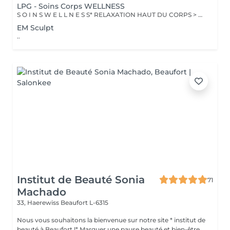
LPG - Soins Corps WELLNESS
S O I N S W E L L N E S S* RELAXATION HAUT DU CORPS > Ce soin favorise un relâchement profond des tensions dans le dos, la nuque, les épaules et le cuir chevelu pour apporter une relaxation complète et une sensation de bien-être global revitalisante. DÉTOX DRAINANT > Ce soin active les échanges circulatoires pour agir sur la rétention d'eau et éliminer les toxines, offrant un effet dynamisant et une sensation de légèreté aux jambes. VITALITÉ STRESS SOMMEIL > Ce soin de l'ensemble du corps diminue le stress, augmente la vitalité et améliore la qualité du sommeil pour apporter un mieux-être global tout en renforçant les défenses naturelles. RECUP DEEP TISSUE > En agissant sur les tissus profonds, ce soin soulage les tensions musculaires et favorise une meilleure récupération sportive en diminuant les courbatures. INTENSE WELLNESS > Ce soin de l'ensemble du corps détend les zones de tensions musculaires et favorise un lâcher prise total, offrant ainsi une relaxation profonde et une sensation de bien-être intensifi ée.
EM Sculpt
..
Institut de Beauté Sonia
71
Machado
33, Haerewiss
Beaufort L-6315
Nous vous souhaitons la bienvenue sur notre site * institut de
beauté à Beaufort !* Marquer une pause beauté et bien-être,