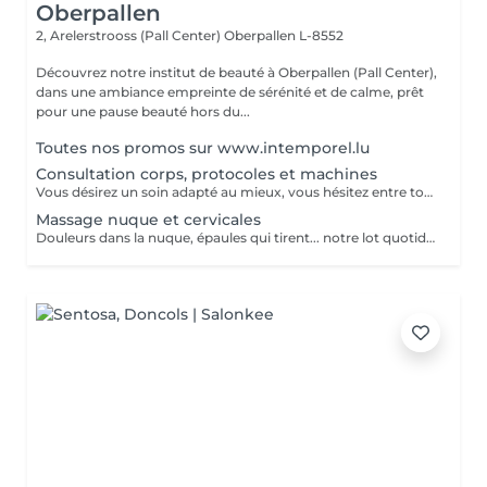
Oberpallen
2, Arelerstrooss (Pall Center)
Oberpallen L-8552
Découvrez notre institut de beauté à Oberpallen (Pall Center),
dans une ambiance empreinte de sérénité et de calme, prêt
pour une pause beauté hors du...
Toutes nos promos sur www.intemporel.lu
Consultation corps, protocoles et machines
Vous désirez un soin adapté au mieux, vous hésitez entre toutes nos techniques, machines et protocoles divers. Nous avons donc mis en place ce moment privilégié avec une esthéticienne qui vous écoutera et répondra à vos attentes en vous conseillant au mieux. Les 25€ de la consultation vous seront déduits de votre soin si vous prenez rdv .
Massage nuque et cervicales
Douleurs dans la nuque, épaules qui tirent... notre lot quotidien à tous, ce massage aux huiles chaudes aromatiques détend et relaxe les muscles contractés. En complément de soin visage uniquement.