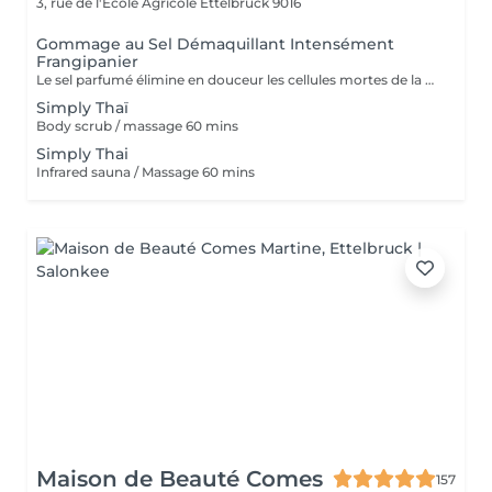
3, rue de l'École Agricole
Ettelbruck 9016
Gommage au Sel Démaquillant Intensément
Frangipanier
Le sel parfumé élimine en douceur les cellules mortes de la peau, favorisant la régénération de nouvelles cellules. Ce soin luxueux révèle une toile lisse et réactive, prête à absorber l'huile corporelle profondément nourrissante.
Simply Thaï
Body scrub / massage 60 mins
Simply Thai
Infrared sauna / Massage 60 mins
Maison de Beauté Comes
157