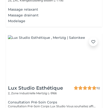
25, ZAC Klengbousbierg
Bissen L-7795
Massage relaxant
Massage drainant
Modelage
Lux Studio Esthétique
112
2, Zone Industrielle
Mertzig L-9166
Consultation Pré-Soin Corps
Consultation Pré-Soin Corps Lux Studio Vous souhaitez affiner votre silhouette, raffermir votre peau ou éliminer la cellulite, mais vous ne savez pas par où commencer ? Réservez une consultation corporelle personnalisée, incluant une analyse de vos besoins, un bilan esthétique complet et une mini séance test avec nos technologies avancées. Évaluation de votre morphologie et objectifs Diagnostic personnalisé Test de nos appareils (cavitation, radiofréquence, pressothérapie, cryolipolyse, etc.) Conseils experts et plan de traitement sur-mesure Le montant de la consultation est déductible en cas d'achat d'un forfait complet le jour même. Lux Studio Vous souhaitez affiner votre silhouette, raffermir votre peau ou éliminer la cellulite, mais vous ne savez pas par où commencer ? Réservez une consultation corporelle personnalisée, incluant une analyse de vos besoins, un bilan esthétique complet et une mini séance test avec nos technologies avancées. Évaluation de votre morphologie et objectifs Diagnostic personnalisé Test de nos appareils (cavitation, radiofréquence, pressothérapie, cryolipolyse, etc.) Conseils experts et plan de traitement sur-mesure Le montant de la consultation est déductible en cas d'achat d'un forfait complet le jour même.