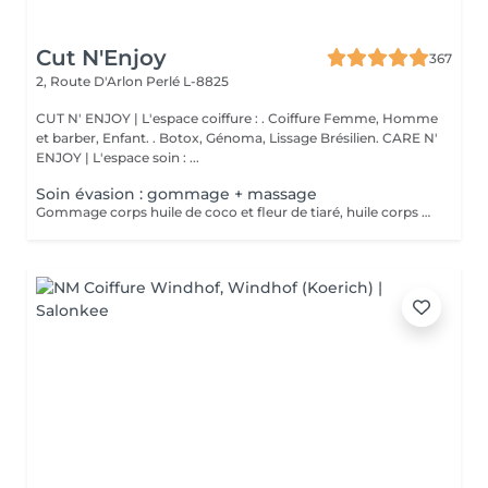
Cut N'Enjoy
367
2, Route D'Arlon
Perlé L-8825
CUT N' ENJOY | L'espace coiffure : . Coiffure Femme, Homme
et barber, Enfant. . Botox, Génoma, Lissage Brésilien. CARE N'
ENJOY | L'espace soin : ...
Soin évasion : gommage + massage
Gommage corps huile de coco et fleur de tiaré, huile corps de modelage et le lait corps sublimateur. Fragrances suaves et paradisiaque.