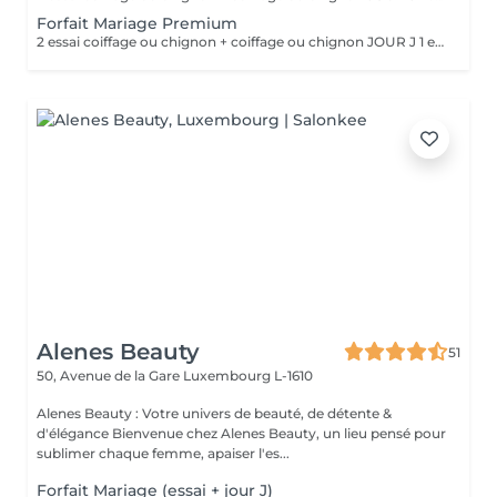
Forfait Mariage Premium
2 essai coiffage ou chignon + coiffage ou chignon JOUR J 1 essai maquillage + maquillage JOUR J Une prestation de manucure en gel au choix Une prestation de beauté des pieds en gel au choix ° Un massage relaxant ° Un cadeaux offert
Alenes Beauty
51
50, Avenue de la Gare
Luxembourg L-1610
Alenes Beauty : Votre univers de beauté, de détente &
d'élégance Bienvenue chez Alenes Beauty, un lieu pensé pour
sublimer chaque femme, apaiser l'es...
Forfait Mariage (essai + jour J)