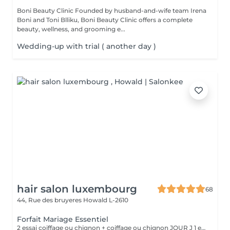
Boni Beauty Clinic Founded by husband-and-wife team Irena
Boni and Toni Blliku, Boni Beauty Clinic offers a complete
beauty, wellness, and grooming e...
Wedding-up with trial ( another day )
hair salon luxembourg
68
44, Rue des bruyeres
Howald L-2610
Forfait Mariage Essentiel
2 essai coiffage ou chignon + coiffage ou chignon JOUR J 1 essai maquillage + maquillage JOUR J Une prestation de manucure en gel ° cadeaux offert