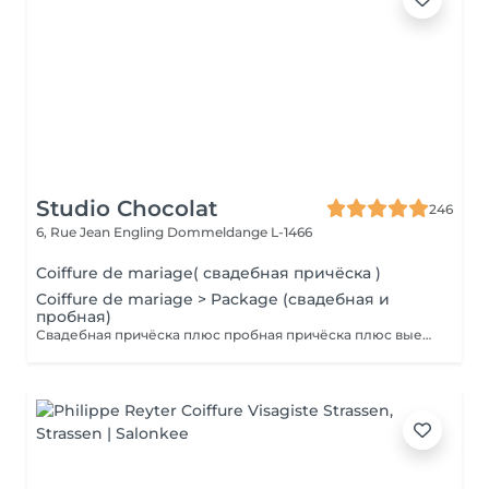
Studio Chocolat
246
6, Rue Jean Engling
Dommeldange L-1466
Coiffure de mariage( свадебная причёска )
Coiffure de mariage > Package (свадебная и
пробная)
Свадебная причёска плюс пробная причёска плюс выезд на дом. Паркинг оплачивается отдельно.