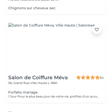
Chignons sur cheveux sec
Salon de Coiffure Méva
84
56, Grand-Rue
Ville-Haute L-1660
Forfaits mariage
1 Jour Pour le plus beau jour de votre vie, profitez d'un accompagnement sur-mesure. Notre forfait mariage comprend un essai coiffure afin de définir le style parfait, en harmonie avec votre robe et votre personnalité. Le jour J, nous réalisons une coiffure élégante et durable chignon raffiné, coiffure bohème, attaches romantiques ou brushing sophistiqué pour vous sublimer jusqu'au bout de la nuit. Sérénité, expertise et mise en beauté d'exception pour un moment inoubliable.