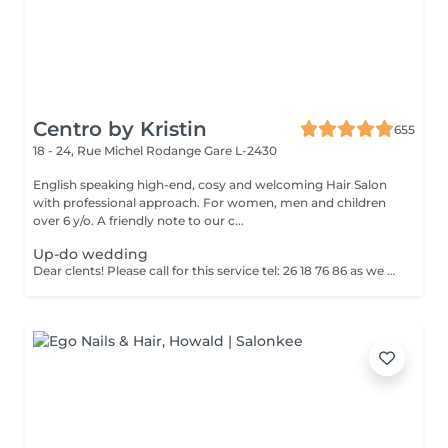
Centro by Kristin
655
18 - 24, Rue Michel Rodange
Gare L-2430
English speaking high-end, cosy and welcoming Hair Salon
with professional approach. For women, men and children
over 6 y/o. A friendly note to our c...
Up-do wedding
Dear clents! Please call for this service tel: 26 18 76 86 as we need to book a trial styling before the big day. Wash-blowout- pins-curls/straightincluded A test run is a must, at least a week before! (Included)