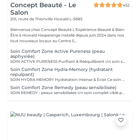
Concept Beauté - Le
452
Salon
201, route de Thionville
Howald L-5885
Bienvenue chez Concept Beauté L'Expérience Beauté & Bien-
Être à Howald Hesperange Installé depuis juin 2024 dans nos
tout nouveaux locaux au Centre S...
Soin Comfort Zone Active Pureness (peau
asphyxiée)
SOIN ACTIVE PURENESS Purifiant & Rééquilibrant Un soin spécifique profond qui désincruste et libère la peau de toutes ses impuretés. Grâce à l'action combinée des exfoliants et des extraits naturels purifiants, il aide à désobstruer les pores, réduire l'excès de sébum et retrouver un teint plus net et équilibré. Idéal pour retrouver une peau fraîche et matifiée, tout en douceur. SOINS DU VISAGE COMFORT ZONE Nos soins du visage utilisent les produits de la marque Comfort Zone, une référence en cosmétique professionnelle alliant science, nature et innovation. Formulés avec des ingrédients d'origine naturelle, sans silicones, parabènes ni huiles minérales, ces soins sont conçus pour respecter l'équilibre de la peau tout en offrant des résultats visibles et durables. Chaque soin est un véritable rituel de bien-être et d'efficacité, adapté aux besoins spécifiques de votre peau.
Soin Comfort Zone Hydra-Memory (hydratant
repulpant)
SOIN HYDRA MEMORY Hydratation Intense & Éclat Ce soin booste l'hydratation et recharge la peau en eau grâce à l'acide hyaluronique et aux extraits naturels hydratants. Sa texture fraîche et ultra-sensorielle désaltère immédiatement la peau et lui redonne souplesse, douceur et éclat. Parfait pour les peaux déshydratées ou fatiguées, en quête de confort et de fraîcheur. SOINS DU VISAGE COMFORT ZONE Nos soins du visage utilisent les produits de la marque Comfort Zone, une référence en cosmétique professionnelle alliant science, nature et innovation. Formulés avec des ingrédients d'origine naturelle, sans silicones, parabènes ni huiles minérales, ces soins sont conçus pour respecter l'équilibre de la peau tout en offrant des résultats visibles et durables. Chaque soin est un véritable rituel de bien-être et d'efficacité, adapté aux besoins spécifiques de votre peau.
Soin Comfort Zone Remedy (peau sensibilisée)
SOIN REMEDY - peaux sensibilisées Un soin complet ciblé pour tous les âges et tous les types de peau. Le point commun ? Une peau sensibilisée, fragilisée et inconfortable. Apaiser, calmer et soulager la peau des inflammations, tel est l'objectif de ce soin qui renforce la barrière protectrice de la peau pour lui apporter sérénité et confort. SOINS DU VISAGE COMFORT ZONE Nos soins du visage utilisent les produits de la marque Comfort Zone, une référence en cosmétique professionnelle alliant science, nature et innovation. Formulés avec des ingrédients d'origine naturelle, sans silicones, parabènes ni huiles minérales, ces soins sont conçus pour respecter l'équilibre de la peau tout en offrant des résultats visibles et durables. Chaque soin est un véritable rituel de bien-être et d'efficacité, adapté aux besoins spécifiques de votre peau.