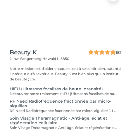
Beauty K
182
2, rue Sangenberg
Howald L-5850
Notre mission est d'aider chaque client à se sentir bien, autant à
l'intérieur qu'à l'extérieur. Beauty K est bien plus qu'un institut
de beauté ; c'e...
HIFU (Ultrasons focalisés de haute intensité)
Découvrez notre traitement HIFU (Ultrasons focalisés de haute intensité) : le soin anti-âge révolutionnaire pour visage, cou et décolleté. Commencez votre expérience par un rendez-vous d'information personnalisé, lors duquel nous analyserons ensemble la zone que vous souhaitez traiter. C'est aussi l'occasion de répondre à toutes vos questions et de vous familiariser avec les avantages de cette technologie de pointe. Notre soin HIFU est la solution idéale pour ceux qui recherchent un rajeunissement sans aiguilles ni chirurgie. Utilisant des ultrasons de haute intensité, ce traitement cible les couches profondes de la peau pour stimuler la production de collagène et d'élastine, entraînant un effet liftant et raffermissant visible. Parfait pour atténuer les signes de vieillissement tels que les rides, la perte de fermeté, et même les cicatrices sur le visage et le corps, le soin HIFU redonne à votre peau une apparence plus jeune et revitalisée. Les résultats peuvent être perceptibles dès la première séance, avec des améliorations continues au fil du temps. Transformez votre peau avec notre soin HIFU un véritable tournant dans les traitements esthétiques modernes, alliant efficacité et sécurité pour révéler votre beauté naturelle sans temps de récupération.
RF Need Radiofréquence fractionnée par micro-
aiguilles
RF Need Radiofréquence fractionnée par micro-aiguilles 1. Le microneedling De très fines micro-aiguilles créent des micro-perforations contrôlées dans la peau. Cela stimule la régénération naturelle, favorise la production de collagène et d'élastine et active les mécanismes de réparation cutanée. 2. La radiofréquence fractionnée (RF) Une énergie thermique est délivrée via les aiguilles directement dans le derme. La chaleur resserre les fibres de collagène existantes, augmente la densité dermique et déclenche une néocollagénèse (formation de nouveau collagène). Bénéfices principaux Raffermissement et effet tenseur immédiat Amélioration de la texture et de l'éclat de la peau Réduction des ridules et rides Atténuation des cicatrices d'acné Réduction visible des pores dilatés Action possible sur certaines vergetures et relâchements cutanés du corps Résultats progressifs et durables grâce à la stimulation biologique Déroulement du soin 1. Application d'une crème anesthésiante locale pour plus de confort 2. Passage de la pièce à main RF Need (personnalisation des paramètres : profondeur des aiguilles, intensité de la RF) 3. Soin apaisant et hydratant post-traitement Sensations : picotements, chaleur diffuse Après la séance : rougeurs et gonflement légers de 24 à 72h
Soin Visage Theramagnetic - Anti-âge, éclat et
régénération cellulaire
Soin Visage Theramagnetic Anti-âge, éclat et régénération cellulaire Le Theramagnetic visage est un soin non-invasif nouvelle génération qui combine la micro-aspiration douce et les champs magnétiques pulsés à résonance stochastique (CMPS) pour redonner au visage toute sa lumière, sa fermeté et sa vitalité. Grâce à sa pièce à main spécialement conçue pour les zones délicates du visage et du cou, ce traitement stimule les fibroblastes, relance la production de collagène et d'élastine, améliore la microcirculation et facilite l'oxygénation cellulaire. Résultats : Effet liftant visible dès la première séance Peau plus lisse, plus ferme et plus lumineuse Réduction des rides, des poches et des signes de fatigue Amélioration de la texture et de l'éclat du teint Sans aiguille, sans douleur et 100 % relaxant, ce soin visage s'adresse à toutes les personnes souhaitant un effet rajeunissant naturel et durable. Recommandation : une cure de 6 séances espacées d'une semaine pour un effet régénérant profond et durable. Idéal en prévention du vieillissement ou en soin intensif.