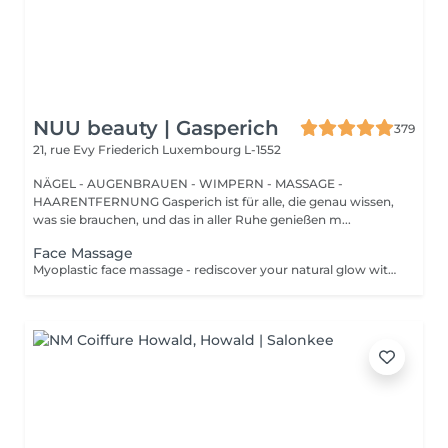
NUU beauty | Gasperich
379
21, rue Evy Friederich
Luxembourg L-1552
NÄGEL - AUGENBRAUEN - WIMPERN - MASSAGE -
HAARENTFERNUNG Gasperich ist für alle, die genau wissen,
was sie brauchen, und das in aller Ruhe genießen m...
Face Massage
Myoplastic face massage - rediscover your natural glow with the deeply rejuvenating myoplastic face massage. This unique technique works not only on the surface of your skin but also on the deeper layers of muscles and fascia. Through precise, sculpting movements, it releases tension, improves circulation, and restores elasticity. The result? A lifted, defined, and radiant look that feels as refreshing as it appears. Every session is like a reset for your face leaving you looking youthful, relaxed, and glowing with vitality. Express Facial Massage is designed for those who value their time while expecting visible, refined results. This 30-minute lifting massage focuses on precise muscle stimulation to restore facial tone, improve skin firmness, and redefine the natural facial contour. The treatment helps reduce visible signs of fatigue while stimulating microcirculation, allowing the skin to regain a fresh, radiant, and naturally healthy glow. Perfect as an additional boost to your body massage for complete relaxation and rejuvenation. Important: This treatment is available only as an add-on to any body massage and cannot be booked as a standalone service.