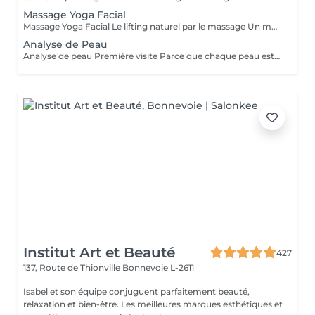
Massage Yoga Facial
Massage Yoga Facial Le lifting naturel par le massage Un massage du visage dynamique et profond qui stimule les muscles et relance les circulations pour redessiner les contours du visage. Grâce à des manuvres expertes et à l'utilisation d'outils spécifiques comme le Gua Sha et les Mushrooms, ce soin agit à la fois sur la tonicité de la peau et la détente des tensions faciales. Il permet de lisser les traits, d'illuminer le teint et de révéler un visage plus reposé et naturellement sculpté. Un soin idéal pour celles et ceux qui recherchent un effet visible, tout en profitant d'un moment de relâchement profond. Comme chaque soin chez So'Phy, le massage est adapté en fonction des besoins de votre peau et des tensions observées.
Analyse de Peau
Analyse de peau Première visite Parce que chaque peau est unique, toute première visite commence par une analyse approfondie. Ce diagnostic permet de comprendre l'état de votre peau, ses besoins réels et les déséquilibres éventuels, afin d'adapter votre soin de manière précise et personnalisée. À l'aide d'un appareil de diagnostic et de l'expertise de votre Skin Coach, nous prenons le temps d'observer, d'échanger et de vous guider vers les solutions les plus adaptées. Ce premier rendez-vous est une étape essentielle pour vous offrir des soins réellement efficaces et des résultats durables.
Institut Art et Beauté
427
137, Route de Thionville
Bonnevoie L-2611
Isabel et son équipe conjuguent parfaitement beauté,
relaxation et bien-être. Les meilleures marques esthétiques et