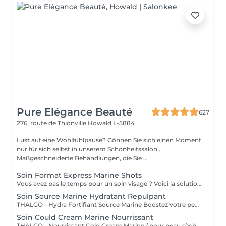
Pure Elégance Beauté
627
276, route de Thionville
Howald L-5884
Lust auf eine Wohlfühlpause? Gönnen Sie sich einen Moment
nur für sich selbst in unserem Schönheitssalon .
Maßgeschneiderte Behandlungen, die Sie ...
Soin Format Express Marine Shots
Vous avez pas le temps pour un soin visage ? Voici la solution un soin express de 30 minutes.
Soin Source Marine Hydratant Repulpant
THALGO - Hydra Fortifiant Source Marine Boostez votre peau avec la technologie du masque LED : un soin haute performance qui stimule , traite et illumine votre teint dès la première séance
Soin Could Cream Marine Nourrissant
THALGO - Nourrissant Cold Cream Marine / pour peau sèche Boostez votre peau avec la technologie du masque LED : un soin haute performance qui stimule , traite et illumine votre teint dès la première séance