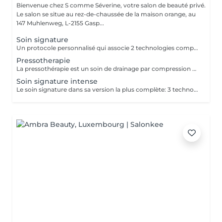
Bienvenue chez S comme Séverine, votre salon de beauté privé.
Le salon se situe au rez-de-chaussée de la maison orange, au
147 Muhlenweg, L-2155 Gasp...
Soin signature
Un protocole personnalisé qui associe 2 technologies complémentaires, choisies selon les besoins de votre peau. Leurs actions en synergie révèlent éclat, fermeté et confort, pour des résultats visibles dès la première séance.
Pressotherapie
La pressothérapie est un soin de drainage par compression douce qui stimule la circulation et favorise l'élimination des toxines. Elle procure une agréable sensation de légèreté, aide à soulager les jambes lourdes et offre un véritable moment de détente. À découvrir ponctuellement pour une pause bien-être ou en cure pour des résultats optimisés. Elle s'associe parfaitement à un soin du visage, un Lash Lift ou toute autre prestation.
Soin signature intense
Le soin signature dans sa version la plus complète: 3 technologies et un protocole sur mesure pour répondre aux besoins niques de votre peau et apporter un résultat visible et immédiat.