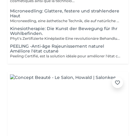
cosmétiques ainsi que la technolo...
Microneedling: Glattere, festere und strahlendere
Haut
Microneedling, eine ästhetische Technik, die auf natürliche Weise die Produktion von Kollagen und Elastin stimuliert. Ideal zur Verbesserung der Hautstruktur, zur Verkleinerung erweiterter Poren, zur Minderung feiner Linien, Aknenarben oder Pigmentflecken. Sanfte und wirksame Methode, geeignet für alle Hauttypen. Professionelle Seren für ein optimales Ergebnis. Individuelle Beratung vor jeder Sitzung.
Kinesiotherapie: Die Kunst der Bewegung für Ihr
Wohlbefinden.
Phyt's Zertifizierte Kinéplastie Eine revolutionäre Behandlung, die Physiotherapie und natürliche Produkte kombiniert, um einen sanften und zugleich effektiven Ansatz für Schönheit zu bieten. Verwendet manuelle Techniken und biologische Produkte, um die Haut tiefgehend zu stimulieren, ganz ohne Chemikalien oder invasive Eingriffe. Jede Sitzung ist speziell auf Ihre individuellen Bedürfnisse abgestimmt und zielt auf Faszien und Muskeln ab, um eine maßgeschneiderte Lösung zu bieten, die sich perfekt an Ihre Haut anpasst. Sauerstoffzufuhr und Regeneration: Fördert die Blutzirkulation und die Zellregeneration, um die Elastizität und Festigkeit der Haut zu verbessern, wodurch Ihre Haut sichtbar jünger und straffer wirkt. Sofortige Ergebnisse: Erreichen Sie sichtbare Effekte bereits nach der ersten Sitzung mit deutlicher Straffung und Tonisierung. Jede Behandlung ist in Einzelampullen verpackt, um perfekte Hygiene, optimale Frische bei jeder Anwendung und präzise Dosierung sicherzustellen. Kosmetikerinnen Fatima Lisete Marie Francesca Die Phyt's Zertifizierte Kinéplastie ist mehr als nur eine Behandlung sie bietet greifbare Ergebnisse für die Gesundheit Ihrer Haut. Gönnen Sie sich diese Expertentherapie und enthüllen Sie revitalisierte, strahlende Haut mit der Unterstützung unserer erfahrenen Kosmetikerinnen.
PEELING -Anti-âge Rajeunissement naturel
Améliore l'état cutané
Peeling Certifié, est la solution idéale pour améliorer l'état cutané et lutter efficacement contre les signes du vieillissement. Ce soin avancé associe la puissance des ingrédients naturels à la rigueur des produits biologiques pour offrir des résultats visibles et durables. Certification BIO : Profitez de produits certifiés bio, garantissant une formulation respectueuse de votre peau et de l'environnement, tout en vous assurant une qualité irréprochable. Ingrédients naturels : Enrichi en actifs naturels, ce peeling favorise le renouvellement cellulaire, affine le grain de peau et améliore la texture cutanée pour un teint plus uniforme et éclatant. Ampoules individuelles : Chaque soin est conditionné en ampoules individuelles pour garantir une hygiène optimale, une fraîcheur parfaite à chaque application, et une précision dans l'utilisation des doses. Esthéticiennes Lisete Marie Francesca Mirza Déborah Une routine régulière de soins contribue à maintenir l'élasticité, la fermeté et l'éclat de votre peau, tout en prévenant les signes du vieillissement prématuré. Chaque soin que vous apportez à votre peau est un pas vers une beauté durable et naturellement rajeunie. Offrez à votre peau le meilleur de la nature avec le Peeling et découvrez une peau revitalisée et éclatante !