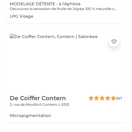
MODELAGE DÉTENTE - à l'Aphloïa
Découvrez la sensation de lhuile de Jojoba 100 % naturelle sur votre peau. Nourrie, votre peau retrouve tout son confort. Libéré de ses tensions grâce aux mains habiles de notre esthéticienne, votre visage est détendu. Bénéfices : Nourrie, votre peau retrouve tout son confort.
LPG Visage
De Coiffer Contern
657
2, rue de Moutfort
Contern L-5310
Micropigmentation