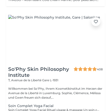
So'Phy Skin Philosophy
408
Institute
7, Avenue de la Liberté
Gare L-1931
Willkommen bei So'Phy, Ihrem Kosmetikinstitut im Herzen der
Avenue de la Liberté in Luxemburg. Sophie, Clémence, Mélissa
und Gwen freuen sich darauf,...
Soin Complet Yoga Facial
Soin Complet Yoga Facial Rituel visage & massage Un soin complet qui associe les étapes essentielles d'un soin du visage à la puissance du Massage Yoga Facial. Après un nettoyage en profondeur, une exfoliation et un travail ciblé de la peau, le massage vient stimuler les muscles, relancer les circulations et relâcher les tensions du visage. Ce rituel se poursuit par l'application de soins adaptés afin d'hydrater, rééquilibrer et révéler l'éclat naturel de votre peau. Le visage paraît plus lisse, plus lumineux et naturellement redessiné. Un soin idéal pour celles et ceux qui souhaitent allier efficacité, relaxation et résultats visibles. Comme chaque soin chez So'Phy, le protocole est adapté en fonction des besoins de votre peau.