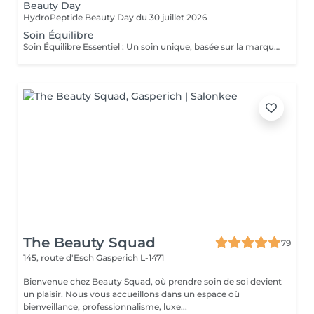
Beauty Day
HydroPeptide Beauty Day du 30 juillet 2026
Soin Équilibre
Soin Équilibre Essentiel : Un soin unique, basée sur la marque Suisse Méthode Physiodermie, qui va équilibrer votre peau et l'aider à retrouver sa beauté naturelle. Sublimée, elle retrouve tout son éclat et sa douceur. Soin Équilibre Essentiel Expert : Ce soin, basé sur la marque Suisse Méthode Physiodermie, est personnalisé pour répondre aux altérations cutanées individuelles grâce à une synergie parfaite entre les actifs performants et la gestuelle Physiodermie. Il agit en profondeur pour des résultats durables. Un traitement sur mesure pour une peau métamorphosée.
The Beauty Squad
79
145, route d'Esch
Gasperich L-1471
Bienvenue chez Beauty Squad, où prendre soin de soi devient
un plaisir. Nous vous accueillons dans un espace où
bienveillance, professionnalisme, luxe...