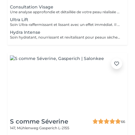
Consultation Visage
Une analyse approfondie et détaillée de votre peau réalisée grâce à la technologie Eve M afin de vous assurer un traitement sur mesure.
Ultra Lift
Soin Ultra-raffermissant et lissant avec un effet immédiat. Il est sur-concentré en principes actifs afin de restructurer et de donner de l'élasticité à la peau. Son effet tenseur et restructurant intensif favorise la synthèse de collagène et d'élastine en diminuant le relachement et en redonnant du volume aux tissus. Le soin idéal pour restructurer, repulper lisser et rendre de l'élasticité à la peau. 1 soin : 135€ Forfait 5 soins : 610€
Hydra Intense
Soin hydratant, nourrissant et revitalisant pour peaux sèches et déshydratées. Idéal pour prévenir le vieillissement prématuré de la peau grâce aux propriétés oxydantes des actifs utilisés. Ce soin offre une hydratation immédiate et longue durée, tout en protégeant la peau des agressions extérieures. prix 1 soin : 125€ Forfait 5 soins : 565€
S comme Séverine
66
147, Mühlenweg
Gasperich L-2155