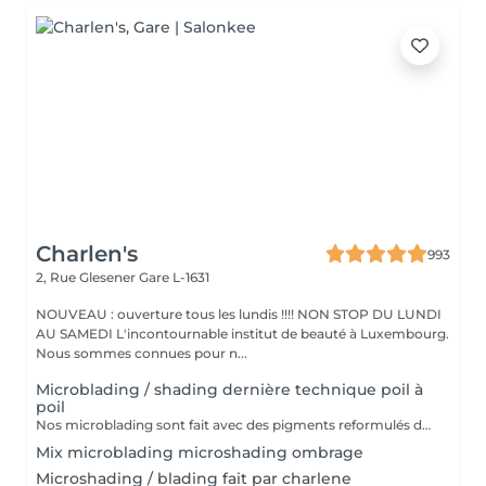
Charlen's
993
2, Rue Glesener
Gare L-1631
NOUVEAU : ouverture tous les lundis !!!! NON STOP DU LUNDI
AU SAMEDI L'incontournable institut de beauté à Luxembourg.
Nous sommes connues pour n...
Microblading / shading dernière technique poil à
poil
Nos microblading sont fait avec des pigments reformulés depuis la loi du 4 janvier 2022 faites nous confiance nous travaillons avec les meilleures marques sur le marché ne vous inquiétez pas pour la couleur et technique on regardera ensemble sur place :) l'épilation au fil est incluse
Mix microblading microshading ombrage
Microshading / blading fait par charlene