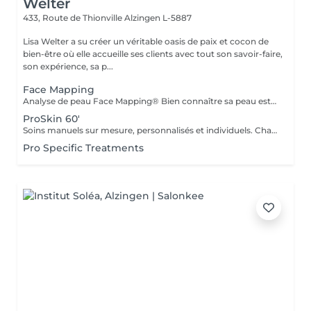
Welter
433, Route de Thionville
Alzingen L-5887
Lisa Welter a su créer un véritable oasis de paix et cocon de
bien-être où elle accueille ses clients avec tout son savoir-faire,
son expérience, sa p...
Face Mapping
Analyse de peau Face Mapping® Bien connaître sa peau est la première étape pour obtenir une peau en bonne santé. Grâce au concept exclusif de Face Mapping®, votre Skin Thérapeute Dermalogica analyse votre peau, zone par zone, pour comprendre ses besoins et ses carences. Une routine de soins appropriée et des conseils personnalisés vous seront ensuite prodigués.
ProSkin 60'
Soins manuels sur mesure, personnalisés et individuels. Chaque rendez-vous une nouvelle expérience, avec une analyse cutanée précise Face Mapping®, toute en fonction de vos attentes et des besoins de votre peau
Pro Specific Treatments