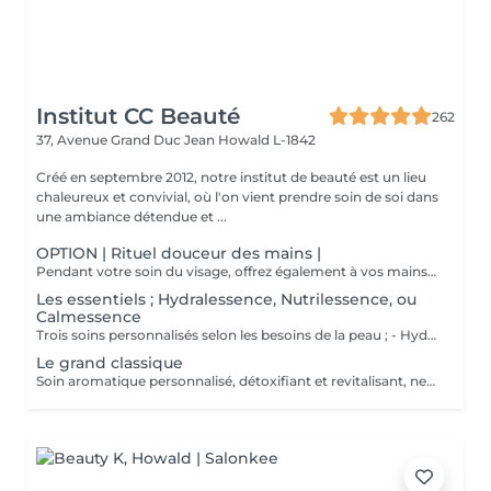
Institut CC Beauté
262
37, Avenue Grand Duc Jean
Howald L-1842
Créé en septembre 2012, notre institut de beauté est un lieu
chaleureux et convivial, où l'on vient prendre soin de soi dans
une ambiance détendue et ...
OPTION | Rituel douceur des mains |
Pendant votre soin du visage, offrez également à vos mains un moment de douceur grâce à un gommage délicat, un masque nourrissant sous gants et un petit massage relaxant.
Les essentiels ; Hydralessence, Nutrilessence, ou
Calmessence
Trois soins personnalisés selon les besoins de la peau ; - Hydralessence : soin pour peaux déshydratées - Nutrilessence : soin pour peaux dénutries, sèches à très sèches - Calmessence : soin pour peaux sensibles, avec rougeurs
Le grand classique
Soin aromatique personnalisé, détoxifiant et revitalisant, nettoyage profond en 5 phases.