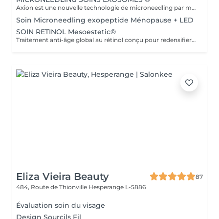
Axion est une nouvelle technologie de microneedling par mesoestetic qui crée des micro-canaux dans la peau pour une régénération améliorée. Elle est associée aux nouveaux cocktails c.prof mesoxome®, qui intègrent des exosomes, PDRN, niacinamide et AD+ pour cibler le vieillissement, la fermeté et la revitalisation cutanée. Ce soin est toujours réalisé après un skin diagnostic directement réservable dans la rubrique esthétique avancée. pour votre sécurité et nous nous réservons le droit de modifier le traitement.
Soin Microneedling exopeptide Ménopause + LED
SOIN RETINOL Mesoestetic®
Traitement anti-âge global au rétinol conçu pour redensifier, éclaircir et revitaliser la peau, en améliorant la texture et en unifiant le teint de la peau. Le traitement sera réalisé après un skin diagnostic réservable dans la rubrique esthétique avancée. nous nous réservons le droit de modifier le soin pour votre sécurité.
Eliza Vieira Beauty
87
484, Route de Thionville
Hesperange L-5886
Évaluation soin du visage
Design Sourcils Fil