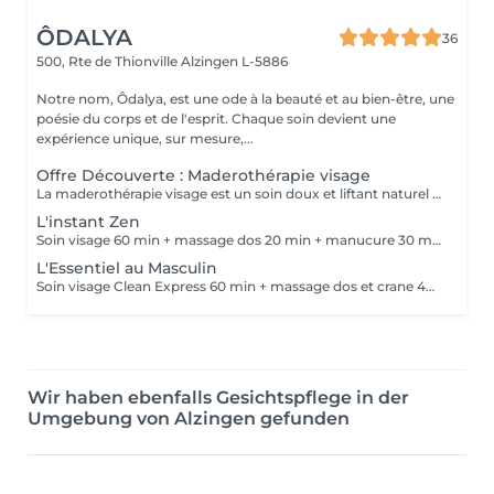
ÔDALYA
36
500, Rte de Thionville
Alzingen L-5886
Notre nom, Ôdalya, est une ode à la beauté et au bien-être, une
poésie du corps et de l'esprit. Chaque soin devient une
expérience unique, sur mesure,...
Offre Découverte : Maderothérapie visage
La maderothérapie visage est un soin doux et liftant naturel utilisant des ustensiles en bois pour stimuler la peau et les muscles du visage. Ce soin active la circulation sanguine et lymphatique, draine les toxines, stimule la production de collagène et d'élastine tout en raffermissant la peau. Il redessine les contours du visage, lisse les rides et ridules, atténue les cernes, poches et sillons nasogéniens et remonte les bajoues. Coup d'éclat instantané ! Les bienfaits du soin : - Stimule la production de collagène et d'élastine pour une peau plus ferme et plus tonique - Raffermit la peau, tonifie les tissus et sculpte les contours du visage - Draine les toxines, réduit les poches et les cernes pour un visage visiblement plus frais - Atténue les rides et ridules tout en prévenant le relâchement cutané - Redessine l'ovale du visage et procure un effet liftant naturel - Active la microcirculation pour un teint plus lumineux et éclatant - Procure une sensation de détente en relâchant les tensions du visage, du cou et de la mâchoire.
L'instant Zen
Soin visage 60 min + massage dos 20 min + manucure 30 min. Une parenthèse de bien-être pour se détendre et se sentir belle jusqu'au bout des mains.
L'Essentiel au Masculin
Soin visage Clean Express 60 min + massage dos et crane 40 min. Un moment de lâcher prise pour libérer les tensions et retrouver un visage frais et reposé.
Wir haben ebenfalls Gesichtspflege in der
Umgebung von Alzingen gefunden