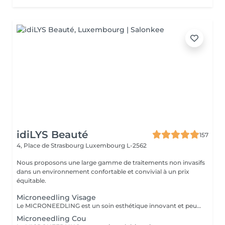
idiLYS Beauté
157
4, Place de Strasbourg
Luxembourg L-2562
Nous proposons une large gamme de traitements non invasifs
dans un environnement confortable et convivial à un prix
équitable.
Microneedling Visage
Le MICRONEEDLING est un soin esthétique innovant et peu invasif qui stimule naturellement la régénération de la peau. Grâce à des fines micro-perforation, il relance la production de collagène et d'élastine. La peau est ainsi raffermie, les cicatrices d'acnés et les rides sont atténuées, les pores resserrés et le teint visiblement plus lumineux. Pour des résultats optimaux et durables, un traitement de 5 séances, espacées de 3-6 semaines, est recommandé.
Microneedling Cou