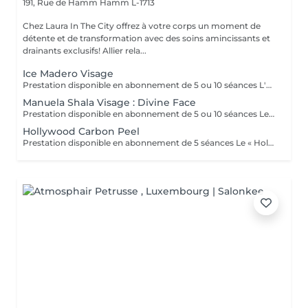
191, Rue de Hamm
Hamm L-1713
Chez Laura In The City offrez à votre corps un moment de
détente et de transformation avec des soins amincissants et
drainants exclusifs! Allier rela...
Ice Madero Visage
Prestation disponible en abonnement de 5 ou 10 séances L'« ice madéro visage » est une technique de soin esthétique qui combine la madérothérapie (massage avec des outils en bois) et la cryothérapie (utilisation du froid) pour des résultats de rajeunissement et de raffermissement. Ce soin utilise des outils en métal froids et une crème glacée naturelle pour stimuler la circulation, oxygéner la peau, réduire les gonflements et les ridules, tout en apportant une sensation de détente. Bienfaits principaux : -Raffermissement et effet tenseur : Le froid et les outils en métal aident à resserrer les tissus pour un effet lifting immédiat. - Drainage et décongestion : La technique stimule la circulation lymphatique et sanguine, aidant à réduire les poches et les cernes. - Oxygénation et éclat : Il améliore l'oxygénation cellulaire pour un teint plus lumineux. - Action anti-âge : Il contribue à prévenir les ridules et peut aider à améliorer la production de collagène. - Relaxation : Il procure une sensation de détente et de bien-être profond.
Manuela Shala Visage : Divine Face
Prestation disponible en abonnement de 5 ou 10 séances Le soin du visage anti-âge Divine Face est un drainage du visage complet qui agit en profondeur sur la peau. Conçu par Manuela Shala, référence incontournable dans le domaine du lympho-modelage. Il combine des gestes précis et des techniques innovantes pour offrir des résultats visibles dès la première séance. Il consiste à remodeler le contour du visage, à oxygéner les tissus, à aplanir et à lisser les rides. Avec une seule séance, vous verrez déjà une différence : un air plus jeune et plus frais. De plus, grâce aux gestes spéciaux réalisés par Laura durant votre soin Divine Face by Manuela Shala les fluides que l'on peut appeler excédentaires seront éliminés par votre corps et la production de nouvelle lymphe sera stimulée. Ce soin du visage vous donne sans aucun doute une apparence plus jeune et plus fraîche.
Hollywood Carbon Peel
Prestation disponible en abonnement de 5 séances Le « Hollywood Carbon Peel » est un traitement de microneedling doux qui combine un masque au charbon actif et un laser pour nettoyer en profondeur, purifier et rajeunir la peau. Il cible le sébum, les impuretés, les pores dilatés, les rides fines, les taches pigmentaires et les cicatrices d'acné pour améliorer la texture et l'éclat de la peau, offrant un effet immédiat sans temps de récupération. Ce traitement, aussi appelé « China Doll Peel » en Asie, peut être effectué avant un événement important car il n'entraîne aucune éviction sociale. Comment ça marche: -Application du masque : Une fine couche de masque au charbon actif est appliquée sur la peau. Le charbon a la capacité d'absorber les impuretés. -Passage du laser : Un laser à basse énergie est utilisé pour chauffer et vaporiser le masque au charbon. Effet sur la peau : -Nettoyage et exfoliation : L'action du laser sur le masque élimine les cellules mortes et les impuretés piégées. -Stimulation du collagène : L'effet thermique du laser stimule en profondeur la production de collagène pour une peau plus ferme et élastique. Pour qui ? -Peaux mixtes à grasses : régule le sébum -Peaux sèches et sensibles : purifie sans agresser -Peaux présentant des signes de vieillissement : ridules, perte de fermeté -Peaux à imperfections : points noirs, cicatrices d'acné, taches pigmentaires -Peaux ternes : pour un coup d'éclat immédiat