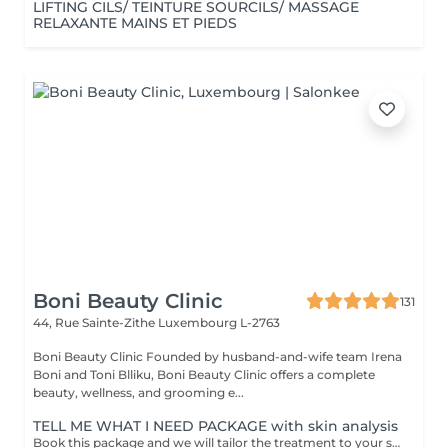
LIFTING CILS/ TEINTURE SOURCILS/ MASSAGE
RELAXANTE MAINS ET PIEDS
Boni Beauty Clinic
131
44, Rue Sainte-Zithe
Luxembourg L-2763
Boni Beauty Clinic Founded by husband-and-wife team Irena
Boni and Toni Blliku, Boni Beauty Clinic offers a complete
beauty, wellness, and grooming e...
TELL ME WHAT I NEED PACKAGE with skin analysis
Book this package and we will tailor the treatment to your skin needs. You'll be allocated 1 hour 15 mins and we will do a full consultation. Treatment done in this appointment. Please check prices to ensure you bring enough for the outstanding amount. If unsure, have a budget then we will work to that.