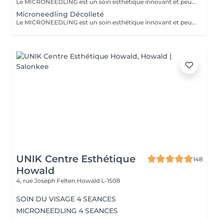
Le MICRONEEDLING est un soin esthétique innovant et peu invasif qui stimule naturellement la régénération de la peau. Grâce à des fines micro-perforation, il relance la production de collagène et d'élastine. La peau est ainsi raffermie, les cicatrices d'acnés et les rides sont atténuées, les pores resserrés et le teint visiblement plus lumineux. Pour des résultats optimaux et durables, un traitement de 5 séances, espacées de 3-6 semaines, est recommandé.
Microneedling Décolleté
Le MICRONEEDLING est un soin esthétique innovant et peu invasif qui stimule naturellement la régénération de la peau. Grâce à des fines micro-perforation, il relance la production de collagène et d'élastine. La peau est ainsi raffermie, les cicatrices d'acnés et les rides sont atténuées, les pores resserrés et le teint visiblement plus lumineux. Pour des résultats optimaux et durables, un traitement de 5 séances, espacées de 3-6 semaines, est recommandé.
UNIK Centre Esthétique
148
Howald
4, rue Joseph Felten
Howald L-1508
SOIN DU VISAGE 4 SEANCES
MICRONEEDLING 4 SEANCES