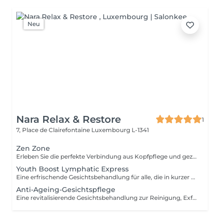
Neu
Nara Relax & Restore
1
7, Place de Clairefontaine
Luxembourg L-1341
Zen Zone
Erleben Sie die perfekte Verbindung aus Kopfpflege und gezielter Entspannung des Oberkörpers. Dieses Wohlfühlritual kombiniert ein 60-minütiges Head Spa mit einer 30-minütigen Office-Syndrom Rücken- & Schultermassage, um Verspannungen zu lösen, den Geist zur Ruhe kommen zu lassen und ein tiefes Gefühl der Entspannung zu fördern. Enthalten sind: Head Spa 60 Min. Office-Syndrom Rücken- & Schultermassage 30 Min.
Youth Boost Lymphatic Express
Eine erfrischende Gesichtsbehandlung für alle, die in kurzer Zeit sichtbare Ergebnisse erzielen möchten. Reinigung, Peeling und gezielte Pflege sorgen für ein frisches, strahlendes und gepflegtes Hautbild. Auf Wunsch kann eine sanfte lymphatische Gesichtsdrainage integriert werden.
Anti-Ageing-Gesichtspflege
Eine revitalisierende Gesichtsbehandlung zur Reinigung, Exfoliation und Pflege der Haut. Hochwertige Pflegeprodukte werden mit entspannenden Gesichtsmassagetechniken kombiniert, um der Haut ein frisches, gepflegtes und strahlendes Erscheinungsbild zu verleihen.