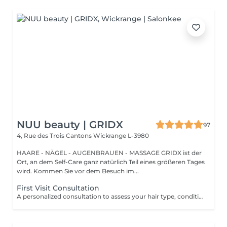
NUU beauty | GRIDX
97
4, Rue des Trois Cantons
Wickrange L-3980
HAARE - NÄGEL - AUGENBRAUEN - MASSAGE GRIDX ist der
Ort, an dem Self-Care ganz natürlich Teil eines größeren Tages
wird. Kommen Sie vor dem Besuch im...
First Visit Consultation
A personalized consultation to assess your hair type, condition, and goals helping us recommend the perfect treatments, color, or cut to suit your style and lifestyle.