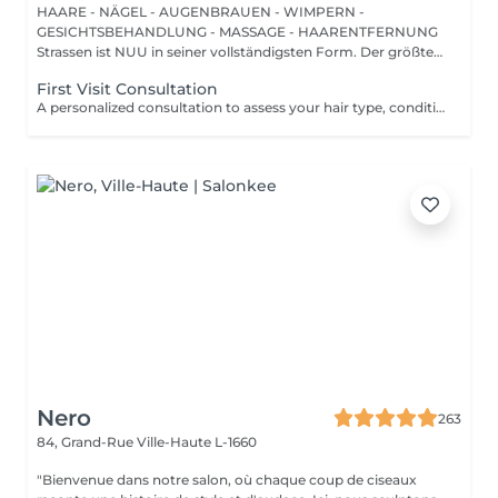
HAARE - NÄGEL - AUGENBRAUEN - WIMPERN -
GESICHTSBEHANDLUNG - MASSAGE - HAARENTFERNUNG
Strassen ist NUU in seiner vollständigsten Form. Der größte
Sal...
First Visit Consultation
A personalized consultation to assess your hair type, condition, and goals helping us recommend the perfect treatments, color, or cut to suit your style and lifestyle.
Nero
263
84, Grand-Rue
Ville-Haute L-1660
"Bienvenue dans notre salon, où chaque coup de ciseaux