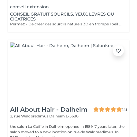
conseil extension
CONSEIL GRATUIT SOURCILS, YEUX, LEVRES OU
CICATRICES
Permet: - De créer des sourcils naturels 3D en trompe l'oeil en poils pour parfaire une ligne déjà existante en effet poudré. - De définir et volumiser vos lèvres dans des teintes nuées ou donner un effet légèrement maquillé. - Pour les yeux vous pouvez opter pour un trait fin au ras des cils pour un résultat discret ou un liner poudré pour un effet raffiné. Il est également possible de corriger des cicatrices. Notre esthéticienne Elodie pratique la micropigmentation digitale à ne pas confondre avec le microblading ( lame manuelle ) depuis plus de 10 ans. Pas d'effets tatouage, pas de pigments qui virent, pas de cicatrices. Cette méthode ne crée pas de cicatrices et permet d'insérer le pigment de manière douce dans la peau. Les pigments utilisés ne virent pas dans le temps et Elodie vous promet un résultat raffiné et non un effet marqué style "tatouage". Nous vous proposons un rendez-vous conseil gratuit afin de visualiser l'effet avec du maquillage et d'obtenir les réponses à vos questions.
All About Hair - Dalheim
141
2, rue Waldbredimus
Dalheim L-5680
the salon La Coiffe in Dalheim opened in 1989. 7 years later, the
salon moved to a new location on rue de Waldbredimus. In