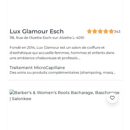
Lux Glamour Esch
343
118, Rue de l'Azette
Esch-sur-Alzette L-4010
Fondé en 2014, Lux Glamour est un salon de coiffure et
d'esthétique qui accueille femmes, hommes et enfants dans
une ambiance chaleureuse et professio...
Traitement MicroCapillaire
Des soins ou produits complémentaires (shampoing, masques, hydratations profondes, fixateurs, etc.) peuvent être suggérés lors de votre venue, selon l'état de vos cheveux et vos objectifs beauté. Ces compléments ne figurent pas dans la réservation en ligne. Ces options peuvent entraîner un coût supplémentaire, toujours communiqué clairement avant toute application.