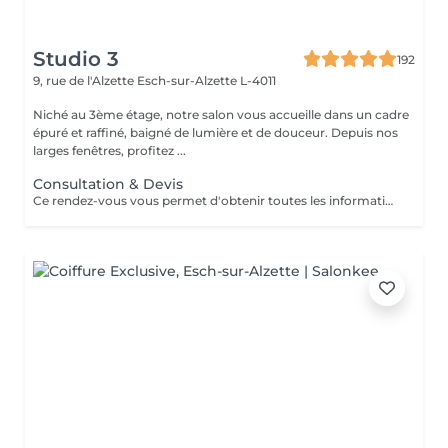
Studio 3
192
9, rue de l'Alzette
Esch-sur-Alzette L-4011
Niché au 3ème étage, notre salon vous accueille dans un cadre
épuré et raffiné, baigné de lumière et de douceur. Depuis nos
larges fenêtres, profitez ...
Consultation & Devis
Ce rendez-vous vous permet d'obtenir toutes les informations nécessaires avant votre prestation : - conseils personnalisés - étude de vos besoins - diagnostic du cheveu Le montant de la consultation sera déduit de votre prestation finale si vous réservez immédiatement après ce rendez-vous.