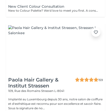
New Client Colour Consultation
New to Colour Palette? We'd love to meet you first. A consultation is required before booking any new colour service, including highlights, balayage, blonding, and colour transformations. During your consultation, we'll discuss your hair goals, assess your hair, and create a personalised colour plan together. Solid root retouch appointments are exempt from this requirement. Ideal for: Major colour changes Colour corrections First-time lightening or blonding Extension inquiries Unsure clients
Paola Hair Gallery &
159
Institut Strassen
109, Rue des Romains
Strassen L-8041
Implanté au Luxembourg depuis 30 ans, notre salon de coiffure
et d'esthétique est reconnu pour son excellence et savoir-faire.
Sous la signature de no...