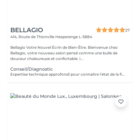
BELLAGIO
27
414, Route de Thionville
Hesperange L-5884
Bellagio Votre Nouvel Écrin de Bien-Être. Bienvenue chez
Bellagio, votre nouveau salon pensé comme une bulle de
douceur chaleureuse et confortable. I...
Conseil/Diagnostic
Expertise technique approfondi pour connaitre l'état de la fibre capillaire et diagnostic il vous aide à choisir une coupe et coiffage adapté à votre morphologie. Nous travaillons exclusivement avec un produit breveté de coloration permanente professionnelle sans ammoniaque, enrichie en caviar et en kératine. Elle offre des résultats intenses, homogènes et durables tout en respectant la fibre capillaire. Sa formule assure une couverture optimale des cheveux blancs, une excellente tenue et une brillance remarquable. Pour les blond la formule infusée d'actifs cosmétiques végétaux hydratants et protecteurs, permet un travail d'éclaircissement profond tout en douceur.