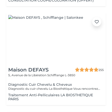
CONSULTATION COUPE/COLORATION (OFFERT)
Maison DEFAYS
255
5, Avenue de la Libération
Schifflange L-3850
Diagnostic Cuir Chevelu & Cheveux
Diagnostic du cuir chevelu La Biosthétique Vous rencontrez des problèmes au niveau du cuir chevelu ? Cheveux gras, pellicules, démangeaisons ou sécheresse cutanée ? Profitez de notre diagnostic professionnel du cuir chevelu pour identifier les causes et trouver des solutions adaptées à vos besoins. Grâce à une analyse précise, nous vous proposons des recommandations personnalisées pour retrouver un cuir chevelu sain et équilibré. N'hésitez pas à réserver votre rendez-vous dès maintenant
Traitement Anti-Pelliculaires LA BIOSTHETIQUE
PARIS