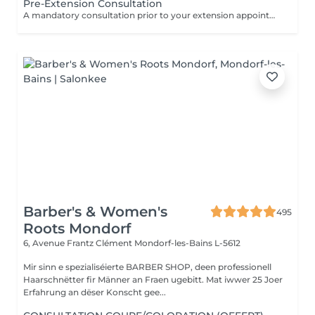
Pre-Extension Consultation
A mandatory consultation prior to your extension appointment. During this session we will assess your hair, discuss your desired look, color match, and determine the right amount of hair needed. This ensures a flawless result and allows us to order the perfect extensions for you. Please note: installation cannot be booked without a consultation first
Barber's & Women's
495
Roots Mondorf
6, Avenue Frantz Clément
Mondorf-les-Bains L-5612
Mir sinn e spezialiséierte BARBER SHOP, deen professionell
Haarschnëtter fir Männer an Fraen ugebitt. Mat iwwer 25 Joer
Erfahrung an dëser Konscht gee...