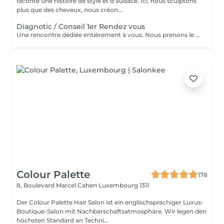
raconte une histoire de style et d'audace. Ici, nous sculptons
plus que des cheveux, nous créon...
Diagnotic / Conseil 1er Rendez vous
Une rencontre dédiée entièrement à vous. Nous prenons le temps d'analyser votre chevelure, de comprendre vos habitudes et d'échanger sur vos envies pour définir ensemble la routine et le style qui vous correspondent vraiment. Un moment privilégié pour poser les bases d'un suivi sur mesure.
Colour Palette
178
8, Boulevard Marcel Cahen
Luxembourg 1311
Der Colour Palette Hair Salon ist ein englischsprachiger Luxus-
Boutique-Salon mit Nachbarschaftsatmosphäre. Wir legen den
höchsten Standard an Techni...