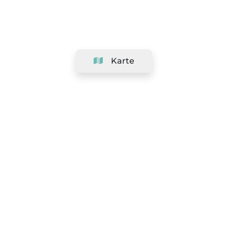
Karte
Unternehmen
Support
Team
&
Jobs
Ihr Geschäft hinzufügen
Rechtlich
Widerrufsrecht ausüben