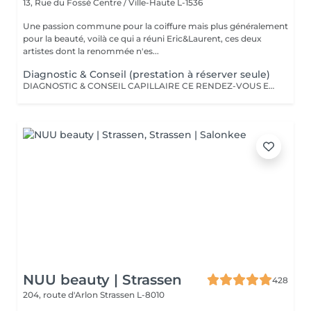
13, Rue du Fossé
Centre / Ville-Haute L-1536
Une passion commune pour la coiffure mais plus généralement
pour la beauté, voilà ce qui a réuni Eric&Laurent, ces deux
artistes dont la renommée n'es...
Diagnostic & Conseil (prestation à réserver seule)
DIAGNOSTIC & CONSEIL CAPILLAIRE CE RENDEZ-VOUS EST EXCLUSIVEMENT RÉSERVÉ À UNE PREMIÈRE RENCONTRE AVEC NOTRE EXPERT CAPILLAIRE AFIN DE RÉALISER UN DIAGNOSTIC PERSONNALISÉ DE VOS CHEVEUX ET DE VOTRE CUIR CHEVELU. CETTE CONSULTATION DOIT ÊTRE RÉSERVÉE SEULE ET NE PEUT ÊTRE ASSOCIÉE À AUCUNE AUTRE PRESTATION OU RÉSERVATION. À L'ISSUE DE CET ÉCHANGE, UN ACCOMPAGNEMENT ET DES RECOMMANDATIONS ADAPTÉS À VOS BESOINS POURRONT VOUS ÊTRE PROPOSÉS. Diagnostic & Conseil Capillaire Prenez un moment privilégié pour échanger autour de vos cheveux, de vos envies et de vos habitudes. Lors de ce rendez-vous, nous réalisons un diagnostic personnalisé du cuir chevelu et de la fibre capillaire, nous vous orientons vers les coupes, couleurs et traitements les plus adaptés à votre image, à votre routine et à la beauté naturelle de vos cheveux. Nous vous apportons également des conseils personnalisés sur l'entretien à la maison ainsi que sur les produits les plus adaptés à vos besoins pour prolonger les résultats et préserver la beauté de vos cheveux au quotidien. Ce moment permet aussi de répondre à toutes vos questions et de construire ensemble un résultat entièrement sur mesure.
NUU beauty | Strassen
428
204, route d'Arlon
Strassen L-8010