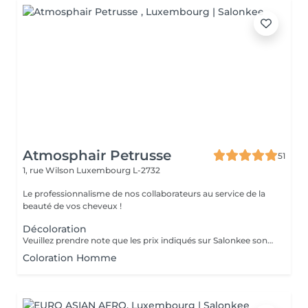
Atmosphair Petrusse
51
1, rue Wilson
Luxembourg L-2732
Le professionnalisme de nos collaborateurs au service de la
beauté de vos cheveux !
Décoloration
Veuillez prendre note que les prix indiqués sur Salonkee sont communiqués à titre informatif et s'entendent de base. Ces derniers sont susceptibles de varier selon le diagnostic réalisé à votre arrivée au salon et l'expertise du professionnel à qui vous confiez votre beauté. Dans tous les cas, un devis précis vous sera proposé et toutes réalisations de prestations seront effectuées avec votre accord. Un grand merci d'avance pour votre compréhension. Au plaisir de vous recevoir très vite.
Coloration Homme