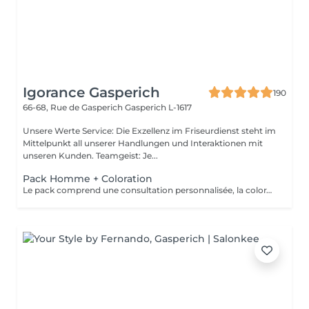
Igorance Gasperich
190
66-68, Rue de Gasperich
Gasperich L-1617
Unsere Werte Service: Die Exzellenz im Friseurdienst steht im
Mittelpunkt all unserer Handlungen und Interaktionen mit
unseren Kunden. Teamgeist: Je...
Pack Homme + Coloration
Le pack comprend une consultation personnalisée, la coloration avec les produits LOREAL PROFESSIONNEL , shampooing et conditionneur spécifiques REDKEN , la coupe IGORANCE ( finitions sur cheveux secs) , les produits de styling REDKEN * Tarifs à titre indicatifs à confirmer après la consultation personnalisée établit auprès de votre coiffeur/stylist/spécialiste * La direction se réserve le droit d’apporter des modifications pour le bon fonctionnement du salon