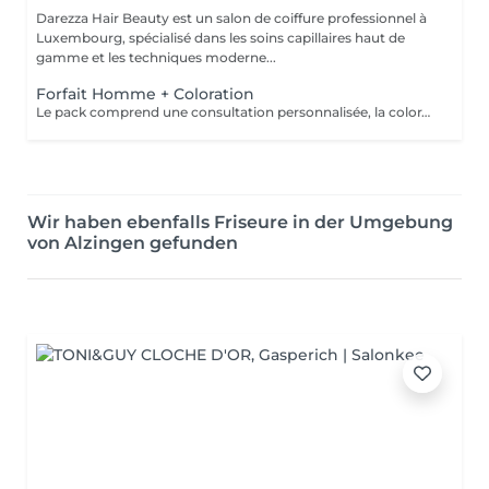
Darezza Hair Beauty est un salon de coiffure professionnel à
Luxembourg, spécialisé dans les soins capillaires haut de
gamme et les techniques moderne...
Forfait Homme + Coloration
Le pack comprend une consultation personnalisée, la coloration avec les produits LOREAL PROFESSIONNEL , shampooing et conditionneur spécifiques , la coupe ( finitions sur cheveux secs) , les produits de styling * Tarifs à titre indicatifs à confirmer après la consultation personnalisée établit auprès de votre coiffeur/stylist/spécialiste * La direction se réserve le droit d’apporter des modifications pour le bon fonctionnement du salon
Wir haben ebenfalls Friseure in der Umgebung
von Alzingen gefunden