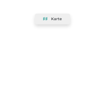
Karte
Unternehmen
Support
Team
&
Jobs
Ihr Geschäft hinzufügen
Rechtlich
Widerrufsrecht ausüben
AGBs