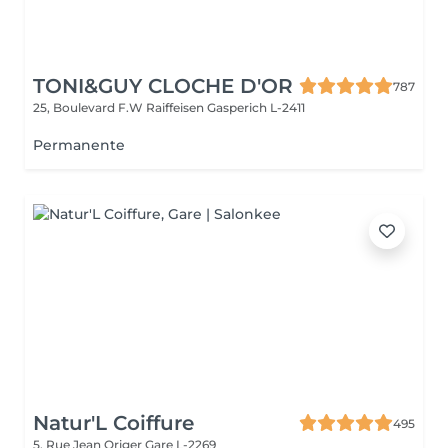
TONI&GUY CLOCHE D'OR
787
25, Boulevard F.W Raiffeisen
Gasperich L-2411
Permanente
Natur'L Coiffure
495
5, Rue Jean Origer
Gare L-2269