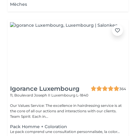
Mèches
Igorance Luxembourg
364
11, Boulevard Joseph II
Luxembourg L-1840
Our Values Service: The excellence in hairdressing service is at
the core of all our actions and interactions with our clients.
Team Spirit: Each in...
Pack Homme + Coloration
Le pack comprend une consultation personnalisée, la coloration avec les produits LOREAL PROFESSIONNEL , shampooing et conditionneur spécifiques REDKEN , la coupe IGORANCE ( finitions sur cheveux secs) , les produits de styling REDKEN * Tarifs à titre indicatifs à confirmer après la consultation personnalisée établit auprès de votre coiffeur/stylist/spécialiste * La direction se réserve le droit d’apporter des modifications pour le bon fonctionnement du salon