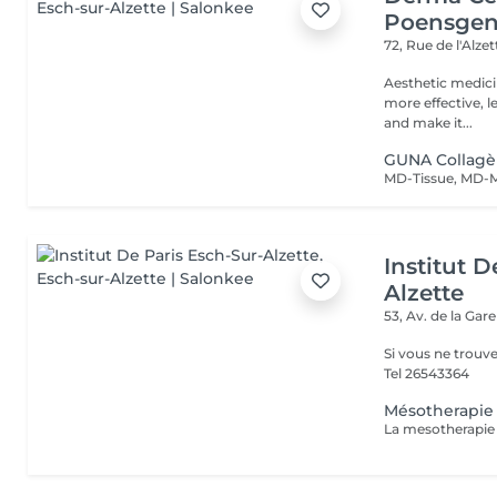
Poensge
72, Rue de l'Alze
Aesthetic medici
more effective, l
and make it...
GUNA Collag
Institut D
Alzette
53, Av. de la Gar
Si vous ne trouv
Tel 26543364
Mésotherapie 