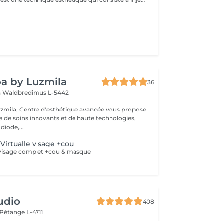
a by Luzmila
36
h
Waldbredimus L-5442
zmila, Centre d'esthétique avancée vous propose
de soins innovants et de haute technologies,
 diode,...
Virtualle visage +cou
 visage complet +cou & masque
udio
408
Pétange L-4711