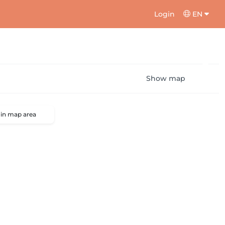
Login
EN
Show map
 in map area