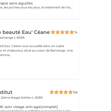
apie sans aiguilles
Idéal pour les rides, les poches sous les yeux, le traitement de l'acné, le relâchement cutané et la cellulite. La mésothérapie permet de faire pénétrer les principes actifs dans la peau par système intercellulaire.
de beauté Eau' Céane
74
ertrange L-8058
auté Eau' Céane vous accueille dans un cadre
x et chaleureux situé au coeur de Bertrange. Une
ionne...
titut
158
 (2ème étage)
Kehlen L-8280
 soin visage anti-age(complet)
La mésothérapie est une technique esthétique qui consiste à injecter de petites quantités de substances actives (vitamines, minéraux, acide hyaluronique, etc.) directement dans les couches superficielles de la peau. Elle est utilisée pour améliorer l'aspect de la peau et stimuler la régénération cellulaire. Les Bienfaits de la Mésothérapie Hydratation intense et rajeunissement cutané Apporte un coup d'éclat immédiat à la peau. Réduit les rides et les ridules en stimulant la production de collagène et d'élastine. Hydrate en profondeur et améliore la texture de la peau. Traite les taches pigmentaires, les cicatrices d'acné et la rosacée. Aide à uniformiser le teint et à réduire les imperfections. Pourquoi Choisir la Mésothérapie ? Traitement peu invasif et pratiquement indolore. Effet naturel et progressif, sans chirurgie ni éviction sociale. Résultats visibles après quelques séances seulement. Un soin idéal pour retrouver une peau éclatante, un corps raffermi et une chevelure en pleine santé !