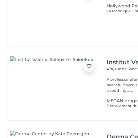
Hollywood Pe
Institut V
47a, rue de San
A professional a
peaceful haven si
a soothing at...
MEGAN progr
Derma Ce