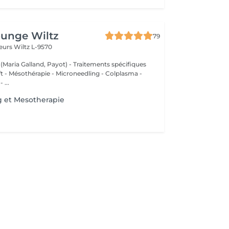
ounge Wiltz
79
deurs
Wiltz L-9570
 (Maria Galland, Payot) - Traitements spécifiques
ift - Mésothérapie - Microneedling - Colplasma -
 ...
g et Mesotherapie