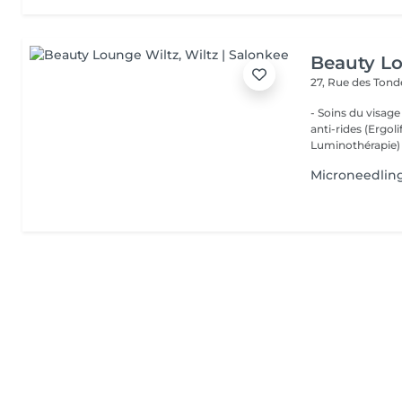
Beauty L
27, Rue des Ton
- Soins du visage
anti-rides (Ergol
Luminothérapie) -
Microneedlin