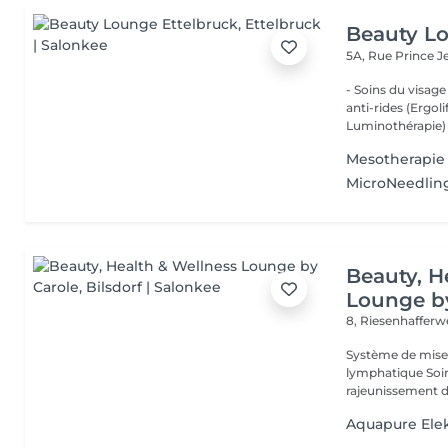
Beauty Lo
5A, Rue Prince 
- Soins du visage
anti-rides (Ergol
Luminothérapie) -
Mesotherapie
MicroNeedlin
Beauty, H
Lounge b
8, Riesenhaffer
Système de mise en
lymphatique Soin du visage classique Aquapure Nettoyage et
Aquapure Elek