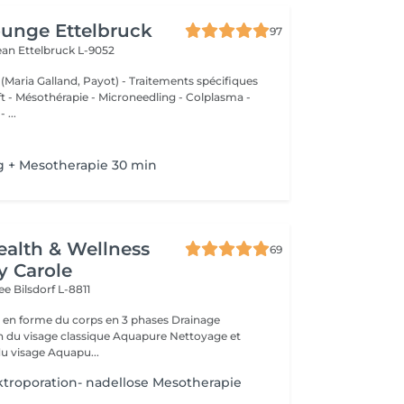
unge Ettelbruck
97
Jean
Ettelbruck L-9052
 (Maria Galland, Payot) - Traitements spécifiques
ift - Mésothérapie - Microneedling - Colplasma -
 ...
g + Mesotherapie 30 min
ealth & Wellness
69
y Carole
wee
Bilsdorf L-8811
 forme du corps en 3 phases Drainage
rajeunissement du visage Aquapu...
troporation- nadellose Mesotherapie