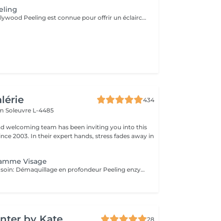
eling
La technique Hollywood Peeling est connue pour offrir un éclaircissement immédiat de la peau et une apparence lisse et rafraîchie. Il est idéal pour les personnes ayant une peau à tendance acnéique, un teint terne ou des signes de vieillissement, et il est particulièrement bénéfique avant un événement spécial en raison de ses résultats rapides et visibles. Contre Indications: - Non recommandé pour les peaux foncées.
alérie
434
em
Soleuvre L-4485
nd welcoming team has been inviting you into this
nce 2003. In their expert hands, stress fades away in
amme Visage
Déroulement du soin: Démaquillage en profondeur Peeling enzymatique ou acide peel HF HI-Tech Performance Boost Meso-Led Découvrez l'innovation technologique et cosmétique la plus avancée. Grâce à Megan, prenez soin de votre peau et améliorez la grâce à un système qui permet une régénération cellulaire extraordinaire à partir des couches les plus profondes du tissu cutané. Pour la première fois, Tri Synergy Tech associe tout le potentiel des éléments HI-Freq, Dermaboost et Deep RGB à un appareil multi-traitement unique qui crée une synergie parfaite aux effets spectaculaires. Des traitements personnalisés selon vos besoins sont à votre disposition. Pour un effet profondeur et longue durée, nous vous proposons une cure de ce soin de 6 séances sur 3 semaines! (5+1 séance gratuite)
nter by Kate
28