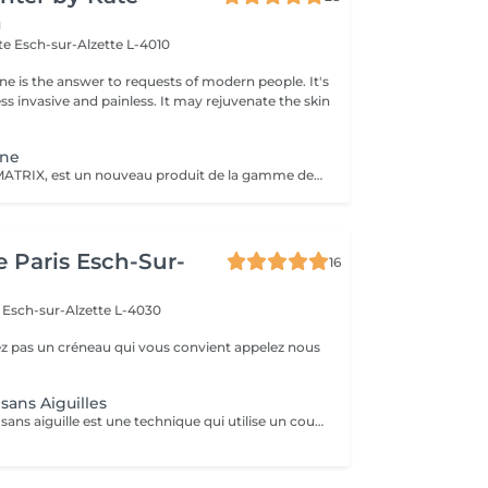
n
tte
Esch-sur-Alzette L-4010
ne is the answer to requests of modern people. It's
ess invasive and painless. It may rejuvenate the skin
ène
MD-Tissue, MD-MATRIX, est un nouveau produit de la gamme des dispositifs médicaux recommandés aussi bien pour les femmes que pour les hommes. Le collagène contenu dans le produit hydrate intensément les peaux matures et réduit l'apparence des rides et autres signes du vieillissement cutané (y compris le photovieillissement). La préparation peut être injectée directement dans des zones spécifiques de la peau pour remodeler mécaniquement les tissus et lisser les rides. La préparation a été enrichie d'ingrédients actifs supplémentaires tels que l'acide ascorbique (vitamine C), le magnésium, le chlorhydrate de pyridoxine (vitamine B6), la riboflavine (vitamine B2), la thiamine (vitamine B1). MD-Tissue peut être utilisé seul, ainsi que comme support pour d'autres préparations utilisées en médecine esthétique, comme l'acide hyaluronique ou le botox. Application: - effet anti-âge, - réduction des effets du photovieillissement, - correction des rides, - raffermissant, - Stärkt das extrazelluläre Matrixgewebe,
e Paris Esch-Sur-
16
e
Esch-sur-Alzette L-4030
ez pas un créneau qui vous convient appelez nous
sans Aiguilles
La mesotherapie sans aiguille est une technique qui utilise un courant galvanique afin d'ouvrir les pores de la peau et y faire pénétrer le sérum plus en profondeur sans laisser de marques ou d'irritations