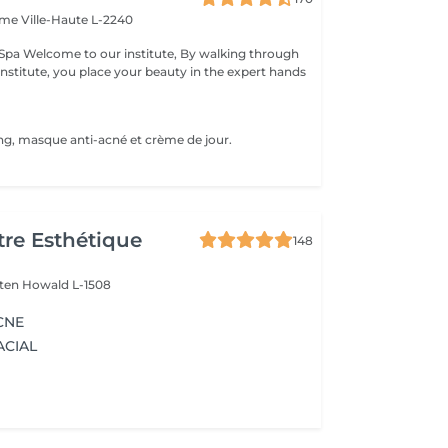
Dame
Ville-Haute L-2240
king through
institute, you place your beauty in the expert hands
ng, masque anti-acné et crème de jour.
re Esthétique
148
lten
Howald L-1508
CNE
ACIAL