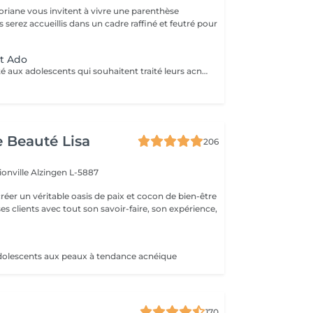
oriane vous invitent à vivre une parenthèse
nt Ado
Ce soin est adapté aux adolescents qui souhaitent traité leurs acné ou avoir une peau plus lisse et lumineuse !
e Beauté Lisa
206
ionville
Alzingen L-5887
créer un véritable oasis de paix et cocon de bien-être
 ses clients avec tout son savoir-faire, son expérience,
dolescents aux peaux à tendance acnéique
170