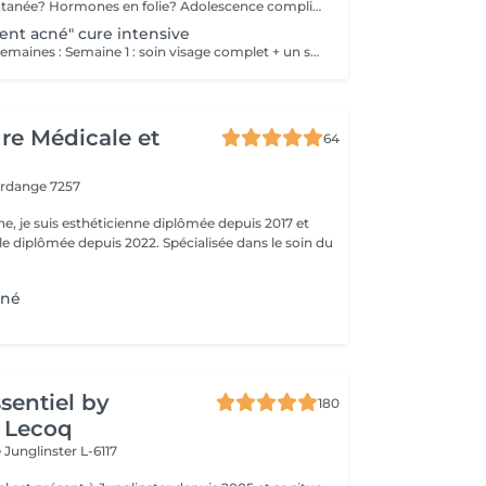
Poussée momentanée? Hormones en folie? Adolescence compliquée? Ce soin est pour vous. Le soin visage complet comprend un nettoyage en profondeur de la peau avec vapeur et extraction des comédons, un léger massage suivi de 20' de traitement. LED et un masque apaisant ou purifiant. Le soin flash est conseillé en entretien suite à un soin complet, entre 2 soins par exemple ou si acné plus tenace. Il comprend un nettoyage du visage, un léger massage et le traitement LED 20'. Pourquoi la LED? La puissance de la lumière LED bleue agit rapidement et efficacement pour éliminer l'acné, les imperfections et l'inflammation existantes, sans dessécher la peau. Elle régule également la production de sébum pour prévenir de futures éruptions cutanées, laissant votre peau claire, saine et lisse.
ment acné" cure intensive
Protocole sur 4 semaines : Semaine 1 : soin visage complet + un soin flash (espacé de 2 jours minimum) Semaine 2 / 3 et 4 : 2 soins flash (espacé de 2 jours minimum) Descriptif complet : voir "Soin traitement acné"
ure Médicale et
64
erdange 7257
ne, je suis esthéticienne diplômée depuis 2017 et
e diplômée depuis 2022. Spécialisée dans le soin du
cné
ssentiel by
180
 Lecoq
e
Junglinster L-6117