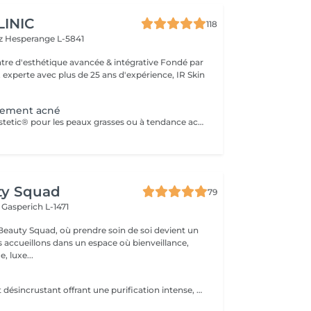
LINIC
118
tz
Hesperange L-5841
 experte avec plus de 25 ans d'expérience, IR Skin
itement acné
Solutions mesoestetic® pour les peaux grasses ou à tendance acnéique. Résultats dermatologiquement prouvés.Méthode professionnelle esthétique pour le traitement des peaux à tendance acnéique et séborrhéique. Nettoie en profondeur la peau des impuretés acnéiques, facilitant ainsi l'activité optimale de l'unité pilosébacée.
ty Squad
79
h
Gasperich L-1471
eauty Squad, où prendre soin de soi devient un
s accueillons dans un espace où bienveillance,
, luxe...
Soin nettoyant et désincrustant offrant une purification intense, aidant les peaux à tendance acnéique et séborrhéique à retrouver un équilibre Deep Purify nettoie les pores en profondeur pour prévenir et atténuer les imperfections. Ce soin est indispensable à une bonne pénétration des agents actifs lors de l'application de produits cosméceutiques. 1 Séance: 135€ forfait 5 séances : 610€