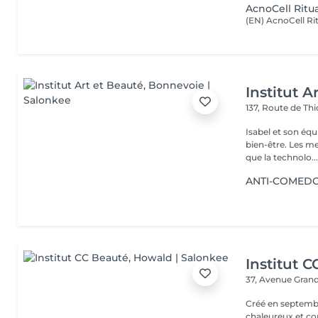
AcnoCell Ritu
Institut A
137, Route de Thi
Isabel et son éq
bien-être. Les meilleures marques esthétiques et cosmétiques ainsi
que la technolo..
ANTI-COMEDONS
Institut 
37, Avenue Gran
Créé en septembre
chaleureux et con