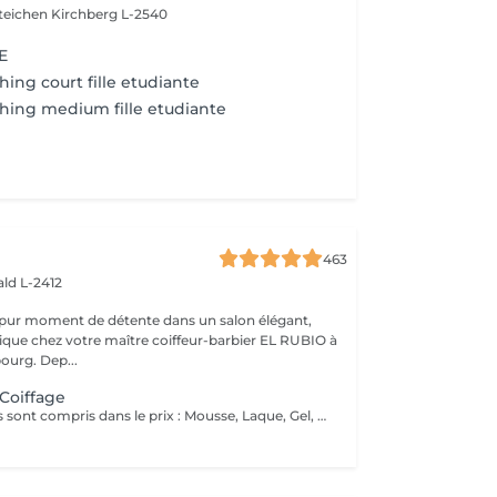
steichen
Kirchberg L-2540
E
ing court fille etudiante
hing medium fille etudiante
463
ld L-2412
 pur moment de détente dans un salon élégant,
que chez votre maître coiffeur-barbier EL RUBIO à
urg. Dep...
 Coiffage
Tous ces produits sont compris dans le prix : Mousse, Laque, Gel, Soin démêlant, Shampoing spécifique. Tous les produits que nous utilisons sont des produits de qualité professionnelle.