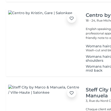
Centro by
18 - 24, Rue Mic
English speaking
professional app
friendly note to o
Womans hairc
Wash-cut and blo
Womans hairc
shoulders
Womans hairc
mid back
Steff Cit
Manuela
3, Rue du Nord
C
Chaque client es