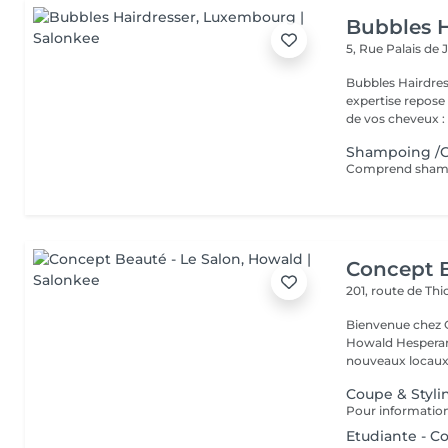
Bubbles H
5, Rue Palais de 
Bubbles Hairdresser L'élégance au service de votre 
expertise repose
de vos cheveux : .
Shampoing /C
Comprend shampo
Concept B
201, route de Thi
Bienvenue chez Concept Beauté L'
Howald Hesperang
nouveaux locaux 
Coupe & Styli
Etudiante - C