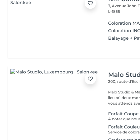
7, Avenue John F
L-1855
Coloration MA
Coloration INO
Balayage + Pat
Malo Stud
200, route d'Esc
Malo Studio & Ma
lieu où deux mo
vous attends ave
Forfait Coupe
A noter que nous
Forfait Coule