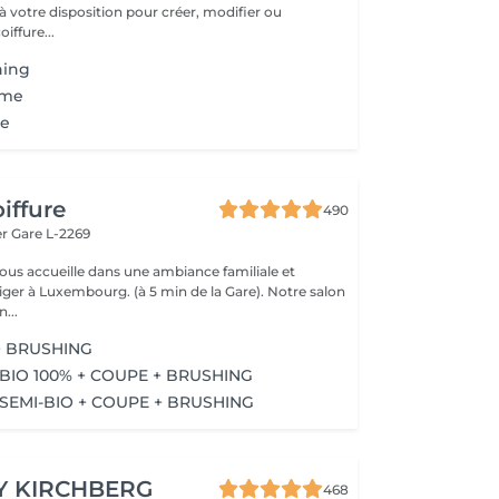
à votre disposition pour créer, modifier ou
iffure...
hing
sme
re
iffure
490
er
Gare L-2269
vous accueille dans une ambiance familiale et
r à Luxembourg. (à 5 min de la Gare). Notre salon
...
+ BRUSHING
BIO 100% + COUPE + BRUSHING
SEMI-BIO + COUPE + BRUSHING
Y KIRCHBERG
468