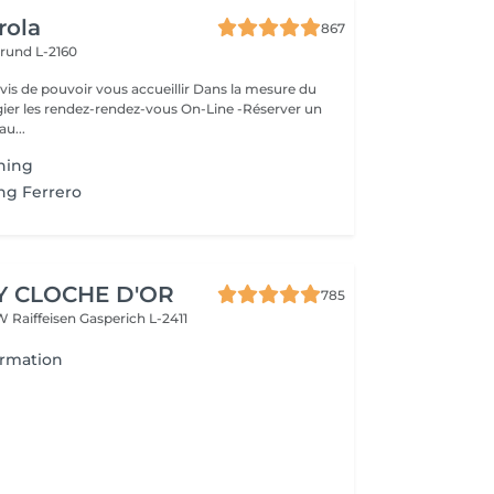
rola
867
rund L-2160
ouvoir vous accueillir Dans la mesure du
égier les rendez-rendez-vous On-Line -Réserver un
au...
hing
ng Ferrero
Y CLOCHE D'OR
785
W Raiffeisen
Gasperich L-2411
ormation