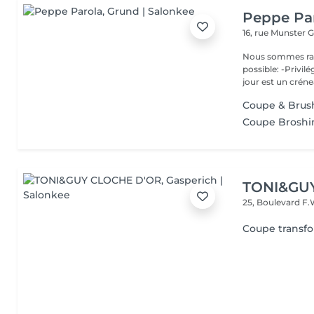
Peppe Pa
16, rue Munster
G
Nous sommes ravis de p
possible: -Privil
jour est un créne
Coupe & Brus
Coupe Broshi
TONI&GU
25, Boulevard F.
Coupe transf