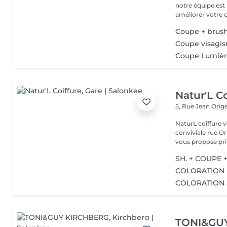
notre équipe est 
améliorer votre co
Coupe + brus
Coupe visagi
Coupe Lumiè
Natur'L Co
5, Rue Jean Orig
NaturL coiffure 
conviviale rue Orige
vous propose prin
SH. + COUPE 
COLORATION 
COLORATION 
TONI&GU