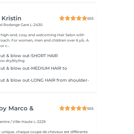
 Kristin
655
hel Rodange
Gare L-2430
 high-end, cosy and welcoming Hair Salon with
roach. For women, men and children over 6 y/o. A
ur c...
ut & blow out-SHORT HAIR
w dry/styling
ut & blow out-MEDIUM HAIR to
ut & blow out-LONG HAIR from shoulder-
y by Marco &
655
entre / Ville-Haute L-2229
t unique, chaque coupe de cheveux est différente