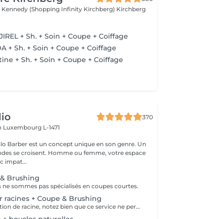
 Kennedy (Shopping Infinity Kirchberg)
Kirchberg
JIREL + Sh. + Soin + Coupe + Coiffage
A + Sh. + Soin + Coupe + Coiffage
ine + Sh. + Soin + Coupe + Coiffage
io
370
h
Luxembourg L-1471
lo Barber est un concept unique en son genre. Un
ndes se croisent. Homme ou femme, votre espace
c impat...
 & Brushing
 ne sommes pas spécialisés en coupes courtes.
ur racines + Coupe & Brushing
Service de coloration de racine, notez bien que ce service ne permet pas d‘effectuer d’importants éclaircissements tel qu‘un balayage ou des mèches.