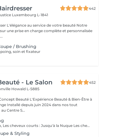
airdresser
442
Justice
Luxembourg L-1841
beauté Notre
 sur une prise en charge complète et personnalisée
..
oupe / Brushing
ing, soin et fixateur
eauté - Le Salon
452
onville
Howald L-5885
Expérience Beauté & Bien-Être à
e Installé depuis juin 2024 dans nos tout
au Centre S...
ng
Pour information, Les cheveux courts : Jusqu'à la Nuque Les cheveux mi-longs : Jusqu'à l'épaule Les cheveux longs : En dessous de l'épaule Un supplément sera demandé pour les cheveux très longs, (jusqu'au milieu du dos)
oupe & Styling