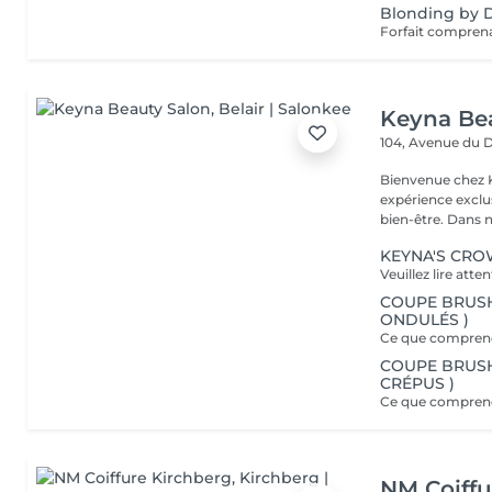
Blonding by D
Keyna Be
104, Avenue du 
Bienvenue chez K
expérience exclu
bien-être. Dans n
KEYNA'S CR
COUPE BRUSHI
ONDULÉS )
COUPE BRUSHI
CRÉPUS )
NM Coiffu