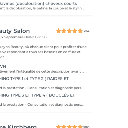
avines (décoloration) cheveux courts
Forfait comprenant la décoloration, la patine, la coupe et le styling. Un diagnostic personnalisé sera réalisé lors de la prestation.
auty Salon
384
Dix Septembre
Belair L-2550
eyna Beauty, où chaque client peut profiter d'une
sive répondant à tous ses besoins en coiffure et
ot...
OWN
Veuillez lire attentivement l'intégralité de cette description avant de prendre votre rendez-vous. En procédant à une réservation, vous acceptez l'intégralité de ces conditions. Aucune réclamation ne sera recevable en cas de non-respect des conditions. Important: les cheveux doivent être propres à 100 %, complètement secs et dépourvus de tout produit. Ils doivent être détachés, non tressés, sans attache, chignon ou noeuds. Yasmine, notre experte boucles, débute toujours par une coupe à sec adaptée à l'état de vos cheveux afin de mettre en valeur chaque boucle avec précision. Cette coupe vise à raviver votre style et à apporter du dynamisme à votre chevelure, tout en offrant une coiffure facile à entretenir les jours où vous préférez un styling minimal. Au fur et à mesure que vos cheveux sèchent, vos boucles se reposent naturellement et scintillent. Ce que comprend la prestation - Consultation et diagnostic personnalisés des cheveux et de leur type - Bain nourrissant et revitalisant - Masque nourrissant et hydratant - Soin sans rinçage - Soin de fixation des boucles (définition des boucles) Séchage et mise en forme: - Séchage avec diffuseur - Mise en forme des cheveux - Vérification de la coupe sur cheveux secs - Conseils pratiques pour maîtriser le coiffage à domicile - Recommandations personnalisées sur les produits adaptés à votre type de cheveux Toute arrivée retardée de 15-30 minutes ou plus entraînera l'annulation automatique du rendez-vous.
NG TYPE 1 et TYPE 2 ( RAIDES ET
Ce que comprend la prestation - Consultation et diagnostic personnalisés des cheveux - Shampooing adapté aux besoin du Cheveu - Masque nourrissant et hydratant - Protection chaleur - Coupe - Brushing et mis en forme - Fixateur ou serum Toute arrivée retardée de 15-30 minutes ou plus entraînera l'annulation automatique du rendez-vous.
NG TYPE 3 ET TYPE 4 ( BOUCLÉS ET
Ce que comprend la prestation - Consultation et diagnostic personnalisés des cheveux - Shampooing adapté aux besoin du Cheveu - Masque nourrissant et hydratant - Protection chaleur - Coupe - Brushing et mis en forme - Fixateur ou serum Toute arrivée retardée de 15-30 minutes ou plus entraînera l'annulation automatique du rendez-vous.
re Kirchberg
380