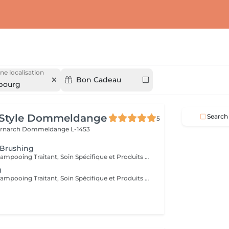
ne localisation
Bon Cadeau
bourg
 Style Dommeldange
Search
5
ernarch
Dommeldange L-1453
 Brushing
Diagnostique, Shampooing Traitant, Soin Spécifique et Produits Coiffants inclus
g
Diagnostique, Shampooing Traitant, Soin Spécifique et Produits Coiffants inclus