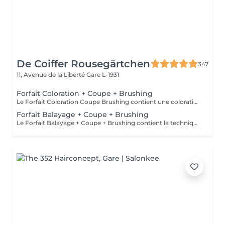
De Coiffer Rousegärtchen
347
11, Avenue de la Liberté
Gare L-1931
Forfait Coloration + Coupe + Brushing
Le Forfait Coloration Coupe Brushing contient une coloration des racines et une coupe. Dépendant de la quantité de couleur utilisée ou de la longueur des cheveux le prix peut varier. (Veuillez sélectionner le Forfait Balayage au cas où vous souhaitez avoir des mèches ou un Balayage.) En cas de questions veuillez appeler au +352 26 35 02 89
Forfait Balayage + Coupe + Brushing
Le Forfait Balayage + Coupe + Brushing contient la technique Balayage, un coulage (pour donner le bon reflet au Balayage), Olaplex, une Coupe et un Brushing. Dépendant de la quantité de produit utilisée ou de la longueur des cheveux, le prix peut varier. En cas de questions veuillez appeler au +352 26 35 02 89.