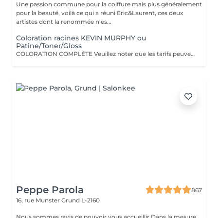
Une passion commune pour la coiffure mais plus généralement
pour la beauté, voilà ce qui a réuni Eric&Laurent, ces deux
artistes dont la renommée n'es...
Coloration racines KEVIN MURPHY ou
Patine/Toner/Gloss
COLORATION COMPLÈTE Veuillez noter que les tarifs peuvent varier en fonction de la longueur des cheveux, de leur densité, de la quantité de produit nécessaire ainsi que de la complexité de la prestation. COLOR.ME by KEVIN.MURPHY Découvrez une expérience de coloration haut de gamme avec COLOR.ME by KEVIN.MURPHY, une gamme de coloration professionnelle alliant performance, innovation et respect de la fibre capillaire. Les avantages : Formule sans ammoniaque, sans PPD et sans parabène Enrichie en miel, beurre de karité et grenade pour nourrir et protéger les cheveux Jusqu'à 100 % de couverture des cheveux blancs Couleur intense, lumineuse et durable Respect optimal de la fibre capillaire et du cuir chevelu Cheveux visiblement plus doux, brillants et éclatants de santé Formule cruelty-free, développée dans le respect du bien-être animal Une expérience de coloration premium qui associe l'excellence de la couleur à des actifs de soin performants, pour un résultat sur mesure, éclatant et naturellement sophistiqué.
Peppe Parola
867
16, rue Munster
Grund L-2160
Nous sommes ravis de pouvoir vous accueillir Dans la mesure