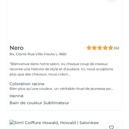
Nero
262
84, Grand-Rue
Ville-Haute L-1660
"Bienvenue dans notre salon, où chaque coup de ciseaux
raconte une histoire de style et d'audace. Ici, nous sculptons
plus que des cheveux, nous créon...
Coloration racine
Bien plus qu'une couleur, un véritable rituel de jeunesse pour vos cheveux. Enrichie en acide hyaluronique et certifiée avec des extraits de plantes apaisantes (Thé Vert, Calendula), la coloration Multi Complex traite la fibre capillaire pendant le processus de couleur. Elle offre une brillance miroir spectaculaire, une hydratation profonde et un confort absolu pour les cuirs chevelus les plus sensibles. Le choix idéal pour une chevelure douce, renforcée et lumineuse. Découvrez une couleur vibrante et d'une profondeur absolue. La formule classique haute performance Color-Ton de Tocco Magico est spécialement conçue pour garantir une couverture totale et parfaite des cheveux blancs, sans aucune transparence. Grâce à sa richesse en pigments purs, elle offre des reflets intenses, fidèles et une tenue longue durée exceptionnelle. Idéale pour les bruns profonds, les rouges vibrants et les bases impeccables
Henné
Bain de couleur Sublimateur