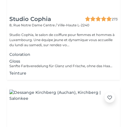
Studio Cophia
273
8, Rue Notre Dame
Centre / Ville-Haute L-2240
Studio Cophia, le salon de coiffure pour femmes et hommes à
Luxembourg. Une équipe jeune et dynamique vous accueille
du lundi au samedi, sur rendez-vo...
Coloration
Gloss
Sanfte Farbveredelung für Glanz und Frische, ohne das Haar zu belasten. Gentle color refinement for shine and freshness, without stressing the hair. Soin colorant léger pour éclat et fraîcheur, sans agresser les cheveux.
Teinture