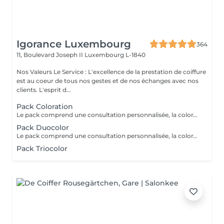
Igorance Luxembourg
364
11, Boulevard Joseph II
Luxembourg L-1840
Nos Valeurs Le Service : L'excellence de la prestation de coiffure
est au coeur de tous nos gestes et de nos échanges avec nos
clients. L'esprit d...
Pack Coloration
Le pack comprend une consultation personnalisée, la coloration des racines avec les produits L’OREAL PROFESSIONNEL , shampooing et conditionneur spécifiques REDKEN , le séchage et les produits de finitions REDKEN. Option Coupe : la coupe IGORANCE ( finition sur cheveux secs), le séchage et les produits de finitions REDKEN. * Tarifs à titre indicatifs à confirmer après la consultation personnalisée établit auprès de votre coiffeur/stylist/spécialiste * La direction se réserve le droit d’apporter des modifications pour le bon fonctionnement du salon
Pack Duocolor
Le pack comprend une consultation personnalisée, la coloration des racines et un coup de soleil avec les produits LOREAL PROFESSIONNEL , shampooing et conditionneur spécifiques REDKEN , le séchage et les produits de styling REDKEN Option Coupe : la coupe IGORANCE ( finition sur cheveux secs), le séchage et les produits de styling REDKEN * Tarifs à titre indicatifs à confirmer après la consultation personnalisée établit auprès de votre coiffeur/stylist/spécialiste * La direction se réserve le droit d’apporter des modifications pour le bon fonctionnement du salon
Pack Triocolor