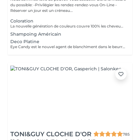
du possible: -Privilégier les rendez-rendez-vous On-Line -
Réserver un jour est un créneau...
Coloration
La nouvelle génération de couleurs couvre 100% les cheveux blancs, ce qui rend le traitement aussi naturel que possible car il ne contient ni ammoniaque, ni PPD (paraphénylènediamine), ni résorcine, ni paraben ni Nichel. L'ajout d'extrait de feuille de Baobab confère à la crème une grande valeur cosmétique, offrant protection, hydratation, brillance et douceur au toucher. Il contient également de l'huile d'argan, de l'huile de karité, de l'huile de pépins de raisin et de l'extrait de citron en remplacement de la paraffine. Ces composants d'origine végétale sont reconnus pour leur pouvoir hydratant, nourrissant et polissant exceptionnel.
Shampoing Américain
Deco Platine
Eye Candy est le nouvel agent de blanchiment dans le beurre à faible teneur en ammoniac, capable de garantir des résultats de blanchiment élevés sans attaquer ni endommager la structure du cheveu et avec une action délicate et protectrice sur la peau. Pendant les phases de décoloration, il protège les cheveux, leur donne force et vitalité, reconstruit et revitalise, tout en aidant à maintenir la structure capillaire compacte pendant tout le processus d'éclaircissement. Une formule innovante et efficace, un produit révolutionnaire au service du salon, en parfaite adéquation avec les tendances du moment, qui exigent souvent un éclairage extrême comme base des couleurs à la mode. Avec Eye Candy, vous pouvez décolorer les cheveux même à des rythmes soutenus en les laissant parfaitement intacts et vitaux!
TONI&GUY CLOCHE D'OR
785