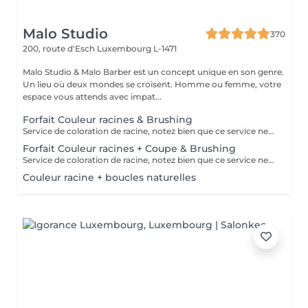
Malo Studio
370
200, route d'Esch
Luxembourg L-1471
Malo Studio & Malo Barber est un concept unique en son genre.
Un lieu où deux mondes se croisent. Homme ou femme, votre
espace vous attends avec impat...
Forfait Couleur racines & Brushing
Service de coloration de racine, notez bien que ce service ne permet pas d‘effectuer d’importants éclaircissements tel qu‘un balayage ou des mèches.
Forfait Couleur racines + Coupe & Brushing
Service de coloration de racine, notez bien que ce service ne permet pas d‘effectuer d’importants éclaircissements tel qu‘un balayage ou des mèches.
Couleur racine + boucles naturelles