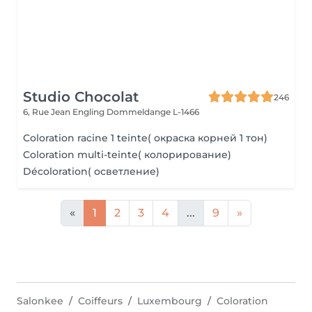
Studio Chocolat
246
6, Rue Jean Engling
Dommeldange L-1466
Coloration racine 1 teinte( окраска корней 1 тон)
Coloration multi-teinte( колорирование)
Décoloration( осветление)
«
1
2
3
4
...
9
»
Salonkee
Coiffeurs
Luxembourg
Coloration