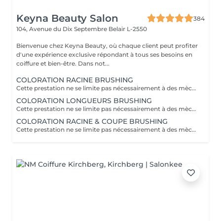
Keyna Beauty Salon
384
104, Avenue du Dix Septembre
Belair L-2550
Bienvenue chez Keyna Beauty, où chaque client peut profiter
d'une expérience exclusive répondant à tous ses besoins en
coiffure et bien-être. Dans not...
COLORATION RACINE BRUSHING
Cette prestation ne se limite pas nécessairement à des mèches ou à un balayage, mais comprends une coloration simples sur les racines. Pour toutes les colorations réalisées par le salon, si vous souhaitez bénéficier d'un soin intensif, veuillez le sélectionner dans la section "Soins", car cela sera considéré comme un supplément. Important: cheveux sans tresse ni noeuds à l'arrivée; tout noeuds ou tressage entraîne l'annulation et 50% de la prestation est retenu ou si le coiffeur a assez de temps pour vous les défaire un supplément s'appliquera . Ce que comprend la prestation - Consultation et diagnostic personnalisés des cheveux et de la couleur - Shampooing nourrissant - Masque nourrissant et hydratant - Soin sans rinçage - Brushing - Fixateur ou Serum Toute arrivée retardée de 15-30 minutes ou plus entraînera l'annulation automatique du rendez-vous.
COLORATION LONGUEURS BRUSHING
Cette prestation ne se limite pas nécessairement à des mèches ou à un balayage, mais comprends une coloration simples sur les racines. Pour toutes les colorations réalisées par le salon, si vous souhaitez bénéficier d'un soin intensif, veuillez le sélectionner dans la section "Soins", car cela sera considéré comme un supplément. Important: cheveux sans tresse ni noeuds à l'arrivée; tout noeuds ou tressage entraîne l'annulation et 50% de la prestation est retenu ou si le coiffeur a assez de temps pour vous les défaire un supplément s'appliquera . Ce que comprend la prestation - Consultation et diagnostic personnalisés des cheveux et de la couleur - Shampooing nourrissant - Masque nourrissant et hydratant - Soin sans rinçage - Brushing - Fixateur ou Serum Toute arrivée retardée de 15-30 minutes ou plus entraînera l'annulation automatique du rendez-vous.
COLORATION RACINE & COUPE BRUSHING
Cette prestation ne se limite pas nécessairement à des mèches ou à un balayage, mais comprends une coloration simples sur les racines. Pour toutes les colorations réalisées par le salon, si vous souhaitez bénéficier d'un soin intensif, veuillez le sélectionner dans la section "Soins", car cela sera considéré comme un supplément. Important: cheveux sans tresse ni noeuds à l'arrivée; tout noeuds ou tressage entraîne l'annulation et 50% de la prestation est retenu ou si le coiffeur a assez de temps pour vous les défaire un supplément s'appliquera . Ce que comprend la prestation - Consultation et diagnostic personnalisés des cheveux de la couleur et la coupe - Shampooing nourrissant - Masque nourrissant et hydratant - Soin sans rinçage - Coupe et Brushing - Fixateur ou Serum Toute arrivée retardée de 15-30 minutes ou plus entraînera l'annulation automatique du rendez-vous.