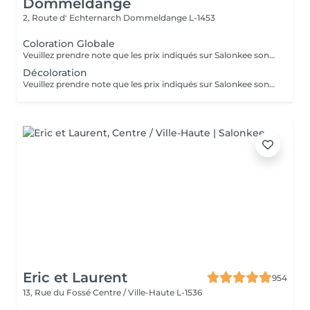
Dommeldange
2, Route d' Echternarch
Dommeldange L-1453
Coloration Globale
Veuillez prendre note que les prix indiqués sur Salonkee sont communiqués à titre informatif et s'entendent de base. Ces derniers sont susceptibles de varier selon le diagnostic réalisé à votre arrivée au salon et l'expertise du professionnel à qui vous confiez votre beauté. Dans tous les cas, un devis précis vous sera proposé et toutes réalisations de prestations seront effectuées avec votre accord. Un grand merci d'avance pour votre compréhension. Au plaisir de vous recevoir très vite.
Décoloration
Veuillez prendre note que les prix indiqués sur Salonkee sont communiqués à titre informatif et s'entendent de base. Ces derniers sont susceptibles de varier selon le diagnostic réalisé à votre arrivée au salon et l'expertise du professionnel à qui vous confiez votre beauté. Dans tous les cas, un devis précis vous sera proposé et toutes réalisations de prestations seront effectuées avec votre accord. Un grand merci d'avance pour votre compréhension. Au plaisir de vous recevoir très vite.
Eric et Laurent
954
13, Rue du Fossé
Centre / Ville-Haute L-1536