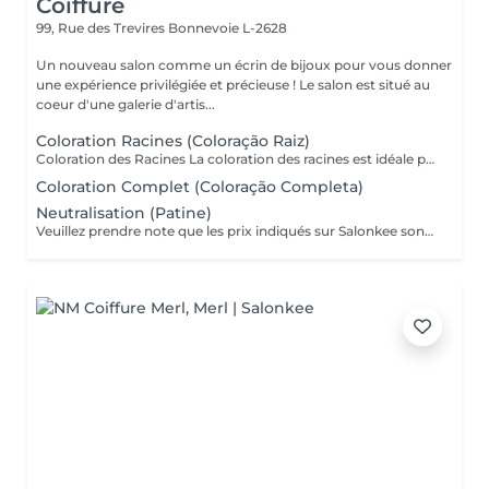
Coiffure
99, Rue des Trevires
Bonnevoie L-2628
Un nouveau salon comme un écrin de bijoux pour vous donner
une expérience privilégiée et précieuse ! Le salon est situé au
coeur d'une galerie d'artis...
Coloration Racines (Coloração Raiz)
Coloration des Racines La coloration des racines est idéale pour conserver une couleur uniforme et soignée, tout en assurant une finition élégante et naturelle. - Racines jusqu'à 2 cm (environ 1 mois de repousse) : tarif standard du service. - Racines de 2 cm à 4 cm : considéré comme une retouche élargie, avec un tarif différent. - Au-delà de 4 cm : il s'agit d'une coloration complète, avec un devis adapté. Ce soin permet d'éviter les différences de tons entre les racines et les longueurs, de préserver la santé du cheveu et de maintenir l'éclat de la couleur plus longtemps.
Coloration Complet (Coloração Completa)
Neutralisation (Patine)
Veuillez prendre note que les prix indiqués sur Salonkee sont communiqués à titre informatif et s'entendent de base. Ces derniers sont susceptibles de varier selon le diagnostic réalisé à votre arrivée au salon et l'expertise du professionnel à qui vous confiez votre beauté. Dans tous les cas, un devis précis vous sera proposé et toutes réalisations de prestations seront effectuées avec votre accord. Un grand merci d'avance pour votre compréhension. Au plaisir de vous revoir très vite. Alexandre Lopes