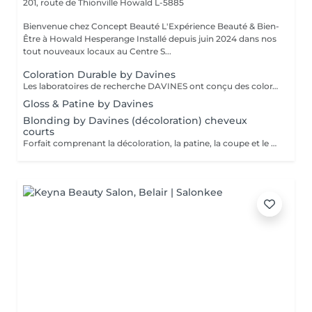
201, route de Thionville
Howald L-5885
Bienvenue chez Concept Beauté L'Expérience Beauté & Bien-
Être à Howald Hesperange Installé depuis juin 2024 dans nos
tout nouveaux locaux au Centre S...
Coloration Durable by Davines
Les laboratoires de recherche DAVINES ont conçu des colorations innovantes qui renforcent la fibre capillaire, capable de créer encore plus d'éclat, d'éclaircir délicatement et selon votre besoin, de couvrir les cheveux blancs en douceur et durablement, avec une brillance riche en reflets et des résultats couleur dimensionnels. Nos services coloration Davines : - Mask, système de coloration permanente, tenue longue durée, couvrance parfaite des cheveux blancs - A New Color, système de coloration permanente sans ammoniaque. Couleur Davines Éclat, Soin & Respect du Cheveu La coloration Davines allie performance et respect de la fibre capillaire grâce à des formules enrichies en ingrédients naturels et durables. Que vous souhaitiez une couleur intense, un effet naturel ou un reflet subtil, nos experts vous conseillent pour un résultat sur mesure, lumineux et longue tenue. Pourquoi choisir la coloration Davines ? Formules douces pour un confort optimal Couleurs éclatantes et longue tenue grâce aux pigments de haute qualité Respect de la fibre capillaire avec des ingrédients nourrissants et protecteurs Adapté à toutes les envies : couverture des cheveux blancs, reflets naturels, couleurs intenses Déroulement du soin : 1 Diagnostic couleur pour définir la nuance idéale selon votre teint et votre base naturelle 2 Application de la coloration Davines avec une technique adaptée (racines, mèches, balayage) 3 Temps de pose optimisé pour garantir un résultat homogène et lumineux 4 Soin profond nourrissant pour préserver la douceur et la brillance des cheveux 5 Coiffage et révélation de la couleur pour sublimer votre nouvelle teinte Résultat : une couleur vibrante, brillante et pleine de vie, tout en douceur ! Entretien : Prolongez l'éclat de votre couleur avec les soins adaptés Davines recommandés par nos experts.
Gloss & Patine by Davines
Blonding by Davines (décoloration) cheveux
courts
Forfait comprenant la décoloration, la patine, la coupe et le styling. Un diagnostic personnalisé sera réalisé lors de la prestation.