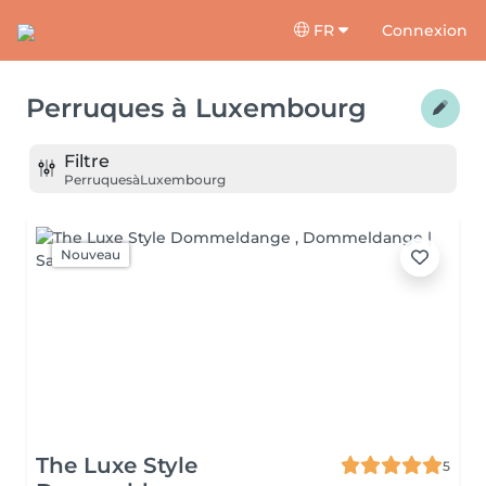
FR
Connexion
Perruques
à
Luxembourg
Filtre
Perruques
à
Luxembourg
Nouveau
The Luxe Style
5