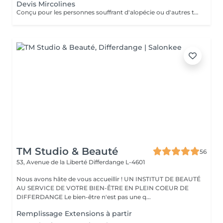
Devis Mircolines
Conçu pour les personnes souffrant d'alopécie ou d'autres troubles capillaires génétiques, le système Microlines est un nouveau système révolutionnaire conçu pour vous donner les résultats que vous souhaitez Le Microlines dure plus de 2 ans et redonne de la longueur et du volume à vos cheveux pour que vous puissiez retrouver confiance en vous et changer votre vie C'est un système d'extension de cheveux avec un ruban invisible qui vous donnera la longueur et le volume dont vos cheveux ont besoin pour être beaux. Le Microlines est un correcteur anti-chute révolutionnaire, offrant les meilleurs résultats sur le marché
TM Studio & Beauté
56
53, Avenue de la Liberté
Differdange L-4601
Nous avons hâte de vous accueillir ! UN INSTITUT DE BEAUTÉ
AU SERVICE DE VOTRE BIEN-ÊTRE EN PLEIN COEUR DE
DIFFERDANGE Le bien-être n'est pas une q...
Remplissage Extensions à partir