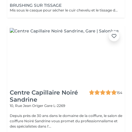
BRUSHING SUR TISSAGE
Mis sous le casque pour sécher le cuir chevelu et le tissage de manière efficace et confortable. Un diagnostic sur mesure + shampooing nourrissant, masque hydratant ,coiffage sérum et fixation finale. Important: cheveux sans tresse ni noeuds à l'arrivée; tout noeuds ou tressage entraîne l'annulation et 50% de la prestation est retenu. Toute arrivée retardée de 15-30 minutes ou plus entraînera l'annulation automatique du rendez-vous.
Centre Capillaire Noiré
154
Sandrine
10, Rue Jean Origer
Gare L-2269
Depuis près de 30 ans dans le domaine de la coiffure, le salon de
coiffure Noiré Sandrine vous promet du professionnalisme et
des spécialistes dans l'...