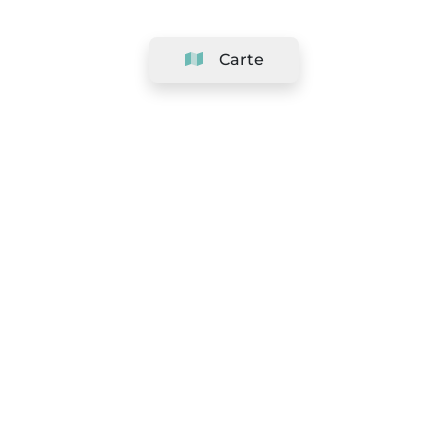
Carte
Société
Support
Équipe
&
Carrières
Référencer votre salon
Légal
Exercer le droit de rétractation
Conditions Générales