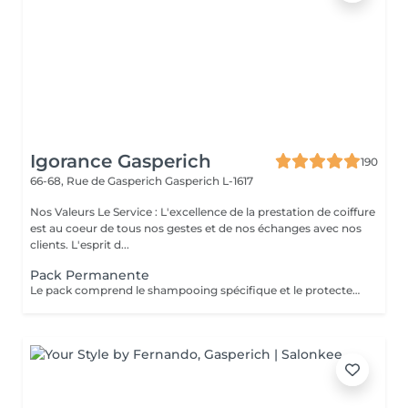
Igorance Gasperich
190
66-68, Rue de Gasperich
Gasperich L-1617
Nos Valeurs Le Service : L'excellence de la prestation de coiffure
est au coeur de tous nos gestes et de nos échanges avec nos
clients. L'esprit d...
Pack Permanente
Le pack comprend le shampooing spécifique et le protecteur REDKEN , la permanente avec les produits LOREAL PROFESSIONNEL , le conditionneur REDKEN , le séchage et les produits de styling REDKEN Option Coupe : la coupe IGORANCE (finition sur cheveux secs), le séchage et les produits de styling REDKEN. * Tarifs à titre indicatifs à confirmer après la consultation personnalisée établit auprès de votre coiffeur/stylist/spécialiste * La direction se réserve le droit d’apporter des modifications pour le bon fonctionnement du salon