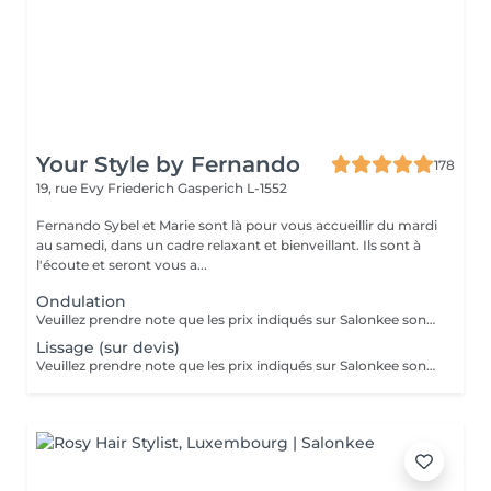
Your Style by Fernando
178
19, rue Evy Friederich
Gasperich L-1552
Fernando Sybel et Marie sont là pour vous accueillir du mardi
au samedi, dans un cadre relaxant et bienveillant. Ils sont à
l'écoute et seront vous a...
Ondulation
Veuillez prendre note que les prix indiqués sur Salonkee sont communiqués à titre informatif et s'entendent de base. Ces derniers sont susceptibles de varier selon le diagnostic réalisé à votre arrivée au salon et l'expertise du professionnel à qui vous confiez votre beauté. Dans tous les cas, un devis précis vous sera proposé et toutes réalisations de prestations seront effectuées avec votre accord. Un grand merci d'avance pour votre compréhension. Au plaisir de vous revoir très vite.
Lissage (sur devis)
Veuillez prendre note que les prix indiqués sur Salonkee sont communiqués à titre informatif et s'entendent de base. Ces derniers sont susceptibles de varier selon le diagnostic réalisé à votre arrivée au salon et l'expertise du professionnel à qui vous confiez votre beauté. Dans tous les cas, un devis précis vous sera proposé et toutes réalisations de prestations seront effectuées avec votre accord. Un grand merci d'avance pour votre compréhension. Au plaisir de vous revoir très vite.