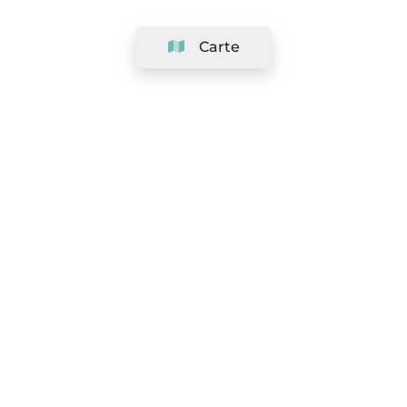
Carte
Société
Support
Équipe
&
Carrières
Référencer votre salon
Légal
Exercer le droit de rétractation
Conditions Générales