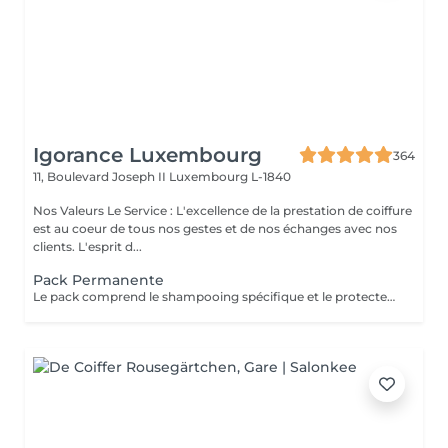
Igorance Luxembourg
364
11, Boulevard Joseph II
Luxembourg L-1840
Nos Valeurs Le Service : L'excellence de la prestation de coiffure
est au coeur de tous nos gestes et de nos échanges avec nos
clients. L'esprit d...
Pack Permanente
Le pack comprend le shampooing spécifique et le protecteur REDKEN , la permanente avec les produits LOREAL PROFESSIONNEL , le conditionneur REDKEN , le séchage et les produits de styling REDKEN Option Coupe : la coupe IGORANCE (finition sur cheveux secs), le séchage et les produits de styling REDKEN. * Tarifs à titre indicatifs à confirmer après la consultation personnalisée établit auprès de votre coiffeur/stylist/spécialiste * La direction se réserve le droit d’apporter des modifications pour le bon fonctionnement du salon