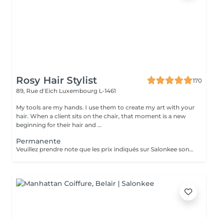
Rosy Hair Stylist
170
89, Rue d'Eich
Luxembourg L-1461
My tools are my hands. I use them to create my art with your
hair. When a client sits on the chair, that moment is a new
beginning for their hair and ...
Permanente
Veuillez prendre note que les prix indiqués sur Salonkee sont communiqués à titre informatif et s'entendent de base. Ces derniers sont susceptibles de varier selon le diagnostic réalisé à votre arrivée au salon et l'expertise du professionnel à qui vous confiez votre beauté. Dans tous les cas, un devis précis vous sera proposé et toutes réalisations de prestations seront effectuées avec votre accord. Un grand merci d'avance pour votre compréhension. Au plaisir de vous recevoir très vite.