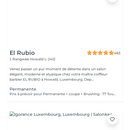
El Rubio
463
1, Rangwee
Howald L-2412
Venez passer un pur moment de détente dans un salon
élégant, moderne et atypique chez votre maître coiffeur-
barbier EL RUBIO à Howald, Luxembourg. Dep...
Permanente
Prix à prévoir pour Permanante + coupe + Brushing : 77 Tous ces produits sont compris dans le prix : Mousse, Laque, Gel, Soin démêlant, Shampoing spécifique. Tous les produits que nous utilisons sont des produits de qualité professionnelle.