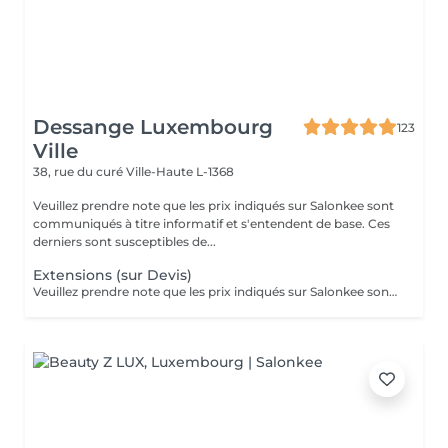
Dessange Luxembourg
123
Ville
38, rue du curé
Ville-Haute L-1368
Veuillez prendre note que les prix indiqués sur Salonkee sont
communiqués à titre informatif et s'entendent de base. Ces
derniers sont susceptibles de...
Extensions (sur Devis)
Veuillez prendre note que les prix indiqués sur Salonkee sont communiqués à titre informatif et s'entendent de base. Ces derniers sont susceptibles de varier selon le diagnostic réalisé à votre arrivée au salon et l'expertise du professionnel à qui vous confiez votre beauté. Dans tous les cas, un devis précis vous sera proposé et toutes réalisations de prestations seront effectuées avec votre accord.