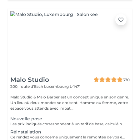
Malo Studio
370
200, route d'Esch
Luxembourg L-1471
Malo Studio & Malo Barber est un concept unique en son genre.
Un lieu où deux mondes se croisent. Homme ou femme, votre
espace vous attends avec impat...
Nouvelle pose
Les prix indiqués correspondent à un tarif de base, calculé pour 1 rangée avec 2 mèches, soit le minimum pour un apport de volume uniquement. Un diagnostic personnalisé est réalisé avant chaque prestation. Le tarif final varie en fonction : - de la densité de vos cheveux, -de leur longueur, -du nombre de rangées nécessaires -du résultat souhaité.
Réinstallation
Ce rendez vous concerne uniquement la remontée de vos extensions déjà posées. Aucune nouvelle installation incluse, pour une pose complète ou de nouveaux cheveux, merci de réserver le service "nouvelle pose"