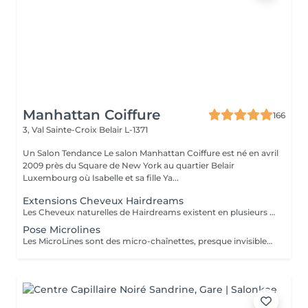
Manhattan Coiffure
166
3, Val Sainte-Croix
Belair L-1371
Un Salon Tendance Le salon Manhattan Coiffure est né en avril
2009 près du Square de New York au quartier Belair
Luxembourg où Isabelle et sa fille Ya...
Extensions Cheveux Hairdreams
Les Cheveux naturelles de Hairdreams existent en plusieurs variétés et qualités Venez au salon pour votre devis gratuit
Pose Microlines
Les MicroLines sont des micro-chaînettes, presque invisibles, sur lesquelles sont noués à la main des cheveux Hairdreams. Une fois la couleur et la structure choisies, elles sont fixées à vos cheveux et s´intègrent discrètement, dans une harmonie parfaite à la chevelure. Les microlines sont disponibles à partir de 1750 Euro