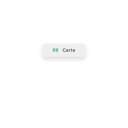
Carte
Société
Support
Équipe
&
Carrières
Référencer votre salon