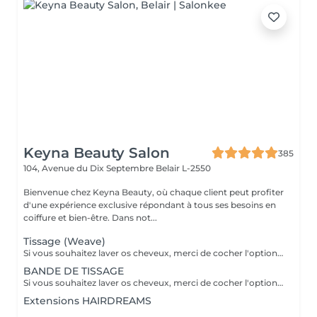
Keyna Beauty Salon
385
104, Avenue du Dix Septembre
Belair L-2550
Bienvenue chez Keyna Beauty, où chaque client peut profiter
d'une expérience exclusive répondant à tous ses besoins en
coiffure et bien-être. Dans not...
Tissage (Weave)
Si vous souhaitez laver os cheveux, merci de cocher l'option correspondante dans les prestations et combiner avec la coiffure selon ce qui est disponible. merci de contacter le salon pour vérifier la disponibilité des cheveux. Important: cheveux sans tresse ni noeuds à l'arrivée; tout noeuds ou tressage entraîne l'annulation et 50% de la prestation est retenu. Toute arrivée retardée de 15-30 minutes ou plus entraînera l'annulation automatique du rendez-vous.
BANDE DE TISSAGE
Si vous souhaitez laver os cheveux, merci de cocher l'option correspondante dans les prestations et combiner avec la coiffure selon ce qui est disponible. merci de contacter le salon pour vérifier la disponibilité des cheveux. Important: cheveux sans tresse ni noeuds à l'arrivée; tout noeuds ou tressage entraîne l'annulation et 50% de la prestation est retenu. Toute arrivée retardée de 15-30 minutes ou plus entraînera l'annulation automatique du rendez-vous.
Extensions HAIRDREAMS