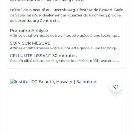
Le No 1 de la beauté au Luxembourg. L'institut de Beauté "Grain
de Sable" se situe idéalement au quartier du Kirchberg proche
de Luxembourg Centre et ...
Première Analyse
Affinez et raffermissez votre silhouette grâce à une technique de palper-rouler associée à un système d'aspiration. La dernière génération, le Cellu M6 INFINITY est un programme de soins basés sur la technique " Endermologie ", permettant de stimuler la circulation et les tissus de la peau en profondeur grâce à un système mécanique de palper-rouler. Associant confort et efficacité, cette technique, très proche d'un massage manuel, assouplit les tissus, améliore la circulation veineuse et lymphatique et permet une meilleure élimination des toxines. Les soins du corps Cellu M6 INFINITY permettent de : - déstocker les graisses - lisser la cellulite - raffermir la peau - retrouver des jambes légères
SOIN SUR MESURE
Affinez et raffermissez votre silhouette grâce à une technique de palper-rouler associée à un système d'aspiration. La dernière génération, le Cellu M6 INFINITY est un programme de soins basés sur la technique " Endermologie ", permettant de stimuler la circulation et les tissus de la peau en profondeur grâce à un système mécanique de palper-rouler. Associant confort et efficacité, cette technique, très proche d'un massage manuel, assouplit les tissus, améliore la circulation veineuse et lymphatique et permet une meilleure élimination des toxines. Les soins du corps Cellu M6 INFINITY permettent de : - déstocker les graisses - lisser la cellulite - raffermir la peau - retrouver des jambes légères
CELLULITE LISSANT 50 minutes
Ce soin ciblé déstocke les graisses localisées, défibrose et assouplit les tissus pour traiter efficacement la cellulite adipeuse et fibreuse tout en procurant un grand moment de bien-être.