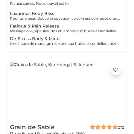
Franciscaines. Notre travail est fo...
Luxurious Body Bliss
Pour une peau douce et soyeuse , ce soin est composé d'un gommage du corps complet suivi d'un massage aux huiles aromatiques
Fatigue & Pain Release
Massage cou, épaules, dos et jambes aux huiles essentielles, suivi d'une réfléxologie palmaire et plantaire. Le rituel se termine par un massage crânien revitalisant. Ce soin commence par un rafraîchissement stimulant des pieds pour favoriser la circulation sanguine et la relaxation.
De-Stress Body & Mind
Une heure de massage relaxant aux huiles essentielles suivi d'un masque hydratant visage et d'un massage du crane et visage par accupression. Ce soin commence par un rafraîchissement stimulant des pieds pour favoriser la circulation sanguine et la relaxation.
Grain de Sable
272
13, rue Edward Steichen
Kirchberg L-2540