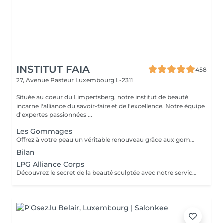
INSTITUT FAIA
458
27, Avenue Pasteur
Luxembourg L-2311
Située au coeur du Limpertsberg, notre institut de beauté
incarne l'alliance du savoir-faire et de l'excellence. Notre équipe
d'expertes passionnées ...
Les Gommages
Offrez à votre peau un véritable renouveau grâce aux gommages corps Gemology. Enrichis en extraits minéraux précieux et en ingrédients naturels, ils exfolient en douceur, éliminent les cellules mortes et révèlent l'éclat de la peau. Leur texture sensorielle et leurs parfums délicats transforment l'exfoliation en un rituel de bien-être luxueux. Résultat : une peau lisse, douce, parfaitement préparée à recevoir les soins suivants.
Bilan
LPG Alliance Corps
Découvrez le secret de la beauté sculptée avec notre service LPG Endermologie. Cette technologie de pointe est votre alliée pour une silhouette redessinée et une peau radieuse. Les soins Endermologie stimulent naturellement la production de collagène et d'élastine, réduisent l'aspect de la cellulite et raffermissent votre peau. Les résultats sont visibles dès les premières séances, vous laissant avec une confiance et une élégance accrues. Révélez votre beauté intérieure avec une silhouette plus harmonieuse. Optez pour le bien-être et la beauté, choisissez LPG Endermologie dès aujourd'hui.