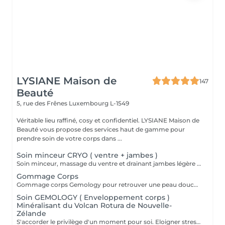
LYSIANE Maison de
147
Beauté
5, rue des Frênes
Luxembourg L-1549
Véritable lieu raffiné, cosy et confidentiel. LYSIANE Maison de
Beauté vous propose des services haut de gamme pour
prendre soin de votre corps dans ...
Soin minceur CRYO ( ventre + jambes )
Soin minceur, massage du ventre et drainant jambes légère associé a un enveloppement bandes / liquide CRYO pour un effet raffermissant +++
Gommage Corps
Gommage corps Gemology pour retrouver une peau douce et veloutée.
Soin GEMOLOGY ( Enveloppement corps )
Minéralisant du Volcan Rotura de Nouvelle-
Zélande
S'accorder le privilège d'un moment pour soi. Eloigner stress et fatigue. Profiter sans retenue des bienfaits énergisants d'un soin de remise en forme.