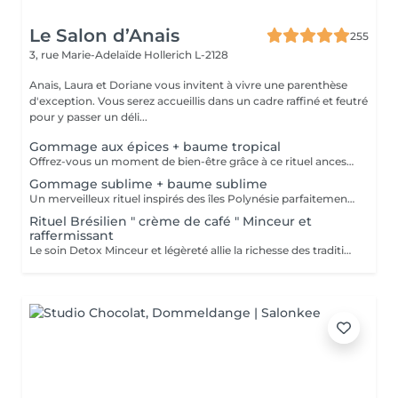
Le Salon d’Anais
255
3, rue Marie-Adelaïde
Hollerich L-2128
Anais, Laura et Doriane vous invitent à vivre une parenthèse
d'exception. Vous serez accueillis dans un cadre raffiné et feutré
pour y passer un déli...
Gommage aux épices + baume tropical
Offrez-vous un moment de bien-être grâce à ce rituel ancestral inspiré des recettes de beauté et soins de l'île de Java. Laissez-vous transporter par les délicates senteurs de ce soin énergisant à base d'épices et de sels de mer, et retrouvez une douce et satiné.
Gommage sublime + baume sublime
Un merveilleux rituel inspirés des îles Polynésie parfaitement adapté aux peaux même les plus sensibles. Cette préparation traditionnelle de Monoï, à base de fleurs de Tiaré macérées, de sucre, de poudre de noix de coco et de fruits de Noni, régénère la peau et éveille l'esprit.
Rituel Brésilien " crème de café " Minceur et
raffermissant
Le soin Detox Minceur et légèreté allie la richesse des traditions et pharmacopées brésiliennes et indiennes. Les mouvements vont, de façon alternatives, oxygéner et les drainer les tissus afin de raffermir et detoxifier le corps et le mental. Ce soin est pratiqué avec la Crème de Café Minceur, l'Huile Ayurvédique et un enveloppement personnalisé. * Possibilité de faire un abonnement 5+ 1 offert