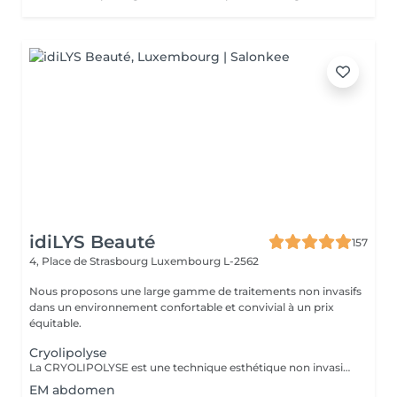
idiLYS Beauté
157
4, Place de Strasbourg
Luxembourg L-2562
Nous proposons une large gamme de traitements non invasifs
dans un environnement confortable et convivial à un prix
équitable.
Cryolipolyse
La CRYOLIPOLYSE est une technique esthétique non invasive qui utilise le froid pour réduire les amas graisseux localisés. La LUMINOTHÉRAPIE du visage consiste à exposer la peau à des lumières LED afin de stimuler le renouvellement cellulaire et améliorer l'éclat du teint.
EM abdomen