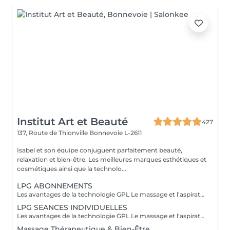
Institut Art et Beauté
427
137, Route de Thionville
Bonnevoie L-2611
Isabel et son équipe conjuguent parfaitement beauté,
relaxation et bien-être. Les meilleures marques esthétiques et
cosmétiques ainsi que la technolo...
LPG ABONNEMENTS
Les avantages de la technologie GPL Le massage et l'aspiration combinés du LPG Cellu M6 Medical offrent des solutions minceur, anti-âge et thérapeutiques 100% naturelles à travers des massages indolores qui réactivent naturellement les mécanismes cellulaires, apportant divers bienfaits adaptés à vos besoins spécifiques. Avantages esthétiques : Réduit la cellulite, la peau d'orange disparaissant progressivement pour redonner à la peau son aspect lisse et ferme. Harmonise la silhouette. Raffermit et améliore l'apparence de la peau. Diminue l'apparence des cicatrices, des greffes et des brûlures. Bienfaits thérapeutiques : Améliore la circulation lymphatique et sanguine. Favorise la récupération postopératoire. Génère un effet relaxant. Réduit les douleurs musculaires. Soulage les jambes lourdes et les chevilles gonflées. Prépare à l'effort physique. Facilite la récupération après l'effort : courbatures, etc. Traite les affections liées au sport : tendinites, blessures musculaires, etc. Procure détente et relaxation musculaire. Praticiens formés : Carla Lisete Marie Francesca Prenez soin de votre corps et de votre beauté dès aujourd'hui : avec la technologie LPG pour préparer votre peau et votre corps aux années à venir
LPG SEANCES INDIVIDUELLES
Les avantages de la technologie GPL Le massage et l'aspiration combinés du LPG Cellu M6 Medical offrent des solutions minceur, anti-âge et thérapeutiques 100% naturelles à travers des massages indolores qui réactivent naturellement les mécanismes cellulaires, apportant divers bienfaits adaptés à vos besoins spécifiques. Avantages esthétiques : Réduit la cellulite, la peau d'orange disparaissant progressivement pour redonner à la peau son aspect lisse et ferme. Harmonise la silhouette. Raffermit et améliore l'apparence de la peau. Diminue l'apparence des cicatrices, des greffes et des brûlures. Bienfaits thérapeutiques : Améliore la circulation lymphatique et sanguine. Favorise la récupération postopératoire. Génère un effet relaxant. Réduit les douleurs musculaires. Soulage les jambes lourdes et les chevilles gonflées. Prépare à l'effort physique. Facilite la récupération après l'effort : courbatures, etc. Traite les affections liées au sport : tendinites, blessures musculaires, etc. Procure détente et relaxation musculaire. Praticiens formés : Carla Lisete Carla Marie Francesca Prenez soin de votre corps et de votre beauté dès aujourd'hui : avec la technologie LPG pour préparer votre peau et votre corps aux années à venir
Massage Thérapeutique & Bien-Être