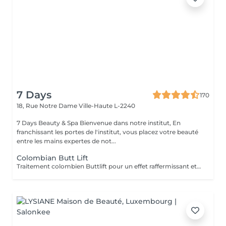
7 Days
170
18, Rue Notre Dame
Ville-Haute L-2240
7 Days Beauty & Spa Bienvenue dans notre institut, En
franchissant les portes de l'institut, vous placez votre beauté
entre les mains expertes de not...
Colombian Butt Lift
Traitement colombien Buttlift pour un effet raffermissant et volumateur immédiat, donnant un effet ballon à lés fasses. Traitement comprenant massage, aspiration vacuum et massage post-traitement. Avec la possibilité de combiner des crèmes pour un effet plus durable.