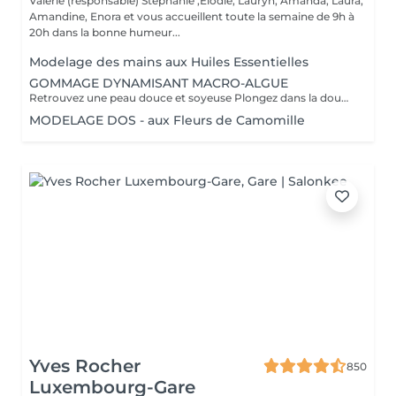
Valérie (responsable) Stéphanie ,Elodie, Lauryn, Amanda, Laura,
Amandine, Enora et vous accueillent toute la semaine de 9h à
20h dans la bonne humeur...
Modelage des mains aux Huiles Essentielles
GOMMAGE DYNAMISANT MACRO-ALGUE
Retrouvez une peau douce et soyeuse Plongez dans la douceur tropicale dIndonésie à travers les notes épicées des huiles essentielles de Girofle et de Muscade. Ce gommage aux effluves chauds et naturels vous transporte tout en exfoliant délicatement votre peau : elle est douce, lumineuse et satinée.
MODELAGE DOS - aux Fleurs de Camomille
Yves Rocher
850
Luxembourg-Gare