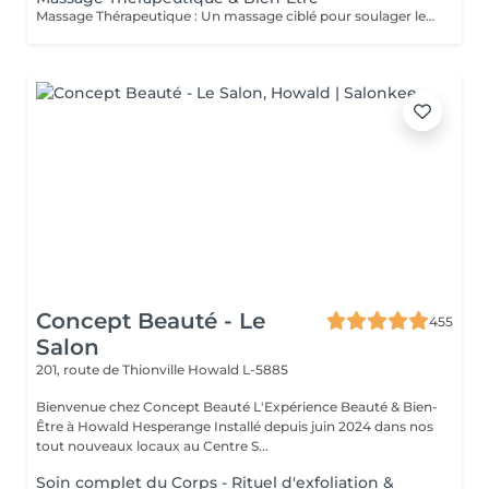
Massage Thérapeutique : Un massage ciblé pour soulager les tensions musculaires, réduire le stress, et rééquilibrer votre corps. Soulagement des Douleurs Musculaires : Les techniques de massage ciblent les zones de tension pour libérer les nuds musculaires et améliorer la flexibilité. Réduction du Stress : Les massages aident à abaisser les niveaux de cortisol, l'hormone du stress, ce qui favorise la détente et une meilleure gestion du stress. Amélioration du Bien-être Général : Ils stimulent la circulation sanguine, renforcent le système immunitaire, et contribuent à un meilleur sommeil, ce qui mène à une vie plus équilibrée. Au-delà du physique, ces massages favorisent une sensation de paix intérieure et de clarté mentale. Praticiennes Qualifiées : Experts dans diverses techniques de massage. Traitements Personnalisés : Séances adaptées à vos besoins spécifiques. Ambiance Apaisante : Un environnement relaxant. Une nouvelle manière de prendre soin de vous.
Concept Beauté - Le
455
Salon
201, route de Thionville
Howald L-5885
Bienvenue chez Concept Beauté L'Expérience Beauté & Bien-
Être à Howald Hesperange Installé depuis juin 2024 dans nos
tout nouveaux locaux au Centre S...
Soin complet du Corps - Rituel d'exfoliation &