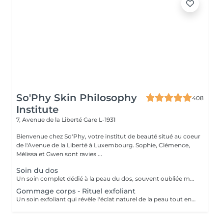
So'Phy Skin Philosophy
408
Institute
7, Avenue de la Liberté
Gare L-1931
Bienvenue chez So'Phy, votre institut de beauté situé au coeur
de l'Avenue de la Liberté à Luxembourg. Sophie, Clémence,
Mélissa et Gwen sont ravies ...
Soin du dos
Un soin complet dédié à la peau du dos, souvent oubliée mais pourtant sujette aux tensions et aux imperfections. Ce soin débute par un nettoyage et une exfoliation afin de purifier la peau, affiner le grain de peau et améliorer sa texture. Selon vos besoins et la durée choisie (30 ou 60 minutes), un travail plus ciblé peut être réalisé pour désincruster la peau et rééquilibrer les zones concernées. Le soin se termine par un massage relaxant, permettant de relâcher les tensions accumulées et de procurer une sensation immédiate de bien-être. La peau est plus nette, plus douce et le dos profondément détendu. Un soin idéal pour prendre soin de cette zone souvent négligée tout en s'accordant un moment de détente.
Gommage corps - Rituel exfoliant
Un soin exfoliant qui révèle l'éclat naturel de la peau tout en offrant un véritable moment de détente. Le gommage permet d'éliminer les cellules mortes, d'affiner le grain de peau et de laisser la peau plus douce et lumineuse. Selon vos préférences, vous pouvez choisir entre un gommage au savon noir, pour une exfoliation enveloppante et purifiante, ou un gommage à grains, pour une action plus tonique et efficace. La senteur sélectionnée accompagne l'ensemble du soin et prolonge l'expérience, avec la possibilité d'ajouter une huile de massage pour un moment encore plus enveloppant. La peau est douce, lisse et délicatement parfumée, le corps détendu et l'esprit apaisé. Un soin idéal pour préparer la peau, la sublimer ou simplement s'offrir un moment pour soi.