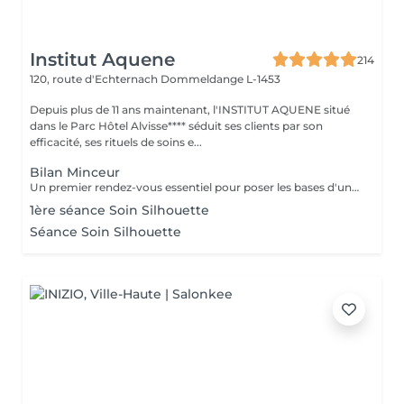
Institut Aquene
214
120, route d'Echternach
Dommeldange L-1453
Depuis plus de 11 ans maintenant, l'INSTITUT AQUENE situé
dans le Parc Hôtel Alvisse**** séduit ses clients par son
efficacité, ses rituels de soins e...
Bilan Minceur
Un premier rendez-vous essentiel pour poser les bases d'un accompagnement efficace et personnalisé. Lors de ce bilan, nous analysons votre morphologie, vos habitudes, votre hygiène de vie et vos objectifs. Cela nous permet de comprendre les causes profondes de vos difficultés et de définir ensemble un programme adapté : soins, fréquence, conseils, cosmétique, hygiène de vie. Objectif : construire un plan minceur global, réaliste et efficace, en lien avec votre corps et vos besoins.
1ère séance Soin Silhouette
Séance Soin Silhouette