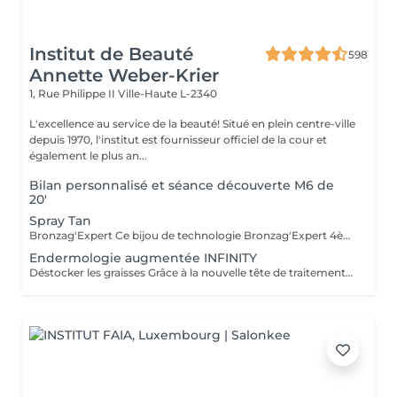
Institut de Beauté
598
Annette Weber-Krier
1, Rue Philippe II
Ville-Haute L-2340
L'excellence au service de la beauté! Situé en plein centre-ville
depuis 1970, l'institut est fournisseur officiel de la cour et
également le plus an...
Bilan personnalisé et séance découverte M6 de
20'
Spray Tan
Bronzag'Expert Ce bijou de technologie Bronzag'Expert 4ème Génération fonctionnant avec notre lotion, offre un bronzage sur-mesure sans exposition aux UV. Grâce à sa composition 99% naturelle contenant un activateur de mélanine et des actifs hydratants, vous allez retrouver une peau bronzée, revitalisée et repulpée.
Endermologie augmentée INFINITY
Déstocker les graisses Grâce à la nouvelle tête de traitement brevetée Alliance, endermologie® permet de cibler et daffiner les zones rebelles à lexercice et à lhygiène alimentaire (bras, dos, ventre, taille, cuisses..) tout en sadaptant précisément aux besoins de chaque peau. Lisser la cellulite La cellulite, qui touche 90 % des femmes même les plus minces et les plus sportives, résulte à la fois dun stockage de graisses dans les adipocytes (cellules graisseuses) et dune rétention deau tout autour. Raffermir la peau Variations de poids, grossesses, temps qui passe la peau perd progressivement de sa tonicité et de sa souplesse. Même si ce relâchement cutané concerne tout le corps, certaines zones y sont plus sensibles : intérieur des cuisses, ventre, bras, etc Retrouver des jambes légères Jambes lourdes et douloureuses, chevilles ou pieds gonflés ces symptômes traduisent une mauvaise circulation sanguine et lymphatique. Les toxines saccumulent dans lorganisme, ce qui explique de telles variations de volume en une même journée ou à différents moments du cycle féminin. Bien-être Découvrez des parcours de soins au concept exclusif, pour une efficacité et une détente incomparables.