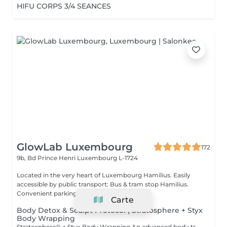
HIFU CORPS 3/4 SEANCES
GlowLab Luxembourg
172
9b, Bd Prince Henri
Luxembourg L-1724
Located in the very heart of Luxembourg Hamilius. Easily
accessible by public transport: Bus & tram stop Hamilius.
Convenient parking nearby: - Mo...
Carte
Body Detox & Sculpt Protocol | Stratosphere + Styx
Body Wrapping
Stratosphere® + Styx Body Wrapping An advanced body treatment combining deep mechanical stimulation with active body wrapping to improve skin tone, reduce fluid retention and enhance body contours. This protocol works on both circulation and skin quality. Why clients choose it? - Visible reduction in swelling and water retention - Improved body contours and skin tone - Detoxifying and draining effect - Immidiate feeling of lightness