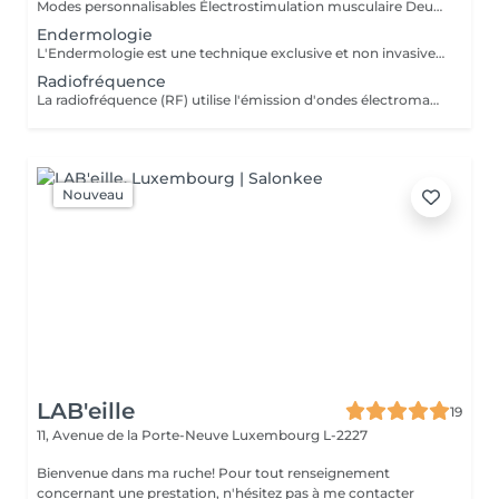
Modes personnalisables Électrostimulation musculaire Deux poignées indépendantes : contrôlez la puissance indépendamment, permettant des entraînements synchronisés ou individualisés Sûr et non invasif : notre machine est exempte de courant, d'hyperthermie, de rayonnement et ne nécessite aucune période de récupération. Brûlage de graisse et développement musculaire sans effort Gain de temps et d'efforts : seulement 30 minutes d'utilisation équivalent à 30 000 contractions musculaires, l'équivalent d'innombrables rouleaux de ventre ou squats.
Endermologie
L'Endermologie est une technique exclusive et non invasive qui permet de remodeler votre silhouette, de lisser la cellulite et d'améliorer globalement la tonicité de la peau.
Radiofréquence
La radiofréquence (RF) utilise l'émission d'ondes électromagnétiques à très haute fréquence, pour cibler la peau. La technologie RF permet ainsi de raffermir sa peau et de réduire des tissus graisseux, afin de redessiner des contours touchés par un affaissement cutané et un relâchement de la peau.
Nouveau
LAB'eille
19
11, Avenue de la Porte-Neuve
Luxembourg L-2227
Bienvenue dans ma ruche! Pour tout renseignement
concernant une prestation, n'hésitez pas à me contacter