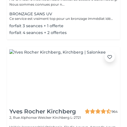
Nous sommes connues pour n...
BRONZAGE SANS UV
Ce service est vraiment top pour un bronzage immédiat idéal avant vos vacances ou avant une soirée ;) Nous vous conseillons de faire un gommage la veille du soin et de porter des vêtements amples noirs. Selon votre peau, cela tient environ 1 semaine à 10 Jours! AVANT Exfolier votre peau en profondeur, puis hydrater généreusement 24h avant d'appliquer votre autobronzant, en insistant bien sur les coudes, genoux, chevilles et les zones sensibles. Épiler ou raser dans les 48h avant application afin que les pores de la peau soient fermés. Des points noirs pourraient apparaître si votre peau n'est pas nette lors de l'application. Ne pas appliquer de crème hydratante, parfum, déodorant ou maquillage le jour même de l'application cela pourrait obstruer les pores de la peau et faire apparaître des points noirs. APRÈS Porter des vêtement amples de couleur foncée les vêtements près du corps ou sous-vêtements pourraient faire des marques, porter des chaussures larges. Hydrater quotidiennement votre peau les jours suivant l'application ou utiliser un autobronzant progressif pour entretenir votre bronzage et le faire durer plus longtemps. Après 5 jours, exfolier quotidiennement votre peau à l'aide d'un exfoliant doux afin d'aider votre peau à absorber plus facilement votre crème hydratante, et garder un joli bronzage. Cela permet aussi au bronzage de s'estomper progressivement et uniformément.
forfait 3 seances + 1 offerte
forfait 4 seances + 2 offertes
Yves Rocher Kirchberg
964
2, Rue Alphonse Weicker
Kirchberg L-2721