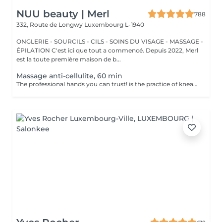
NUU beauty | Merl
788
332, Route de Longwy
Luxembourg L-1940
ONGLERIE - SOURCILS - CILS - SOINS DU VISAGE - MASSAGE -
ÉPILATION C'est ici que tout a commencé. Depuis 2022, Merl
est la toute première maison de b...
Massage anti-cellulite, 60 min
The professional hands you can trust! is the practice of kneading or manipulating a person's muscles and other soft-tissue in order to reduce stress, reduce muscle pain, increase relaxation and improve the work of the immune system. Benefits of getting an anti-cellulite massage: - improves blood circulation - congestion in the skin goes away - metabolic processes in cells and tissues are activated - muscles and tissues are saturated with oxygen and minerals - skin becomes smooth and elastic How is massage anti-cellulite done? - back is massaged - arms are massaged - legs are massaged - belly is massaged Age restrictions: recommended to do from 16 years. Post procedure recommendations: do not do sport and any sharp movements for 2-3 hours after the procedure. Frequency: 2-3 times per week, 10 times in total. Repeat once in 3-6 months.