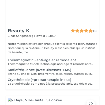
Beauty K
182
2, rue Sangenberg
Howald L-5850
Notre mission est d'aider chaque client à se sentir bien, autant à
l'intérieur qu'à l'extérieur. Beauty K est bien plus qu'un institut
de beauté ; c'e...
Théramagnetic - anti-âge et remodelant
Theramagnetic MR991 Technologie anti-âge et remodelante pour le corps et le visage Le Theramagnetic est un soin non-invasif alliant endomassage mécanique et champs magnétiques pulsés à résonance stochastique (CMPS). Cette technologie brevetée, D.E.S., stimule intensément la régénération cellulaire, améliore la circulation sanguine et lymphatique, et restaure visiblement l'élasticité de la peau. Endomassage Mécanique (MRM) : grâce à deux rouleaux motorisés et une aspiration douce, il reproduit un massage profond qui déstocke les graisses, raffermit les tissus et favorise un drainage naturel. Champs magnétiques pulsés (CMPS) : ils envoient des micro-courants qui relancent l'activité cellulaire, améliorent l'oxygénation, éliminent les toxines et boostent la production de collagène et d'élastine. Résultat : une peau plus lisse, plus lumineuse, dès les premières séances. Des résultats mesurables dès la 1ère séance : Jusqu'à -9,7 cm de tour de taille* +52,65 % d'activité des fibroblastes (cellules de régénération) Visage & Corps : le Theramagnetic s'adapte aux différentes zones, y compris le visage et le cou, pour un effet liftant et anti-âge immédiat. Recommandation : une cure de 7 séances, à raison de 1 à 2 séances par semaine, pour des résultats durables et visibles (raffermissement, réduction des rides, amélioration de la silhouette, drainage).
Radiofréquence (avec ultrasons+EMS)
1 zone au choix : Dos, bras, ventre, taille, fesses, cuisses, culotte de cheval, etc. La technologie ondes électromagnétiques par radiofréquence provoque la rotation des molécules d'eau et génère le réchauffement des tissus cutanés et sous-cutanés. Cette chaleur a pour effet de stimuler le métabolisme, provoquant un ensemble de réactions qui accélère le processus d'élimination des graisses tenaces.
Cryothérapie (+pressothérapie inclus)
La cryothérapie, combinée à la pressothérapie, est idéale pour traiter la cellulite, les douleurs et inflammations. Ce soin par le froid favorise la récupération physique, améliore la circulation et raffermit la peau. En plus de tonifier les tissus et éliminer les capitons, la cryothérapie procure un moment de relaxation grâce à la production d'endorphines stimulée par le froid.