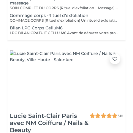
massage
SOIN COMPLET DU CORPS (Rituel d'exfoliation + Massage) Un soin divin combinant un gommage doux et un massage relaxant pour une peau sublimée et un corps détendu. L'exfoliation, réalisée avec le Body Strategist Scrub de Comfort Zone, élimine les cellules mortes, affine le grain de peau et prépare à l'absorption des actifs hydratants. Le massage qui suit nourrit et apaise la peau grâce aux textures veloutées et aux actifs régénérants des huiles de soin Comfort Zone, pour une sensation de bien-être absolu.
Gommage corps -Rituel d'exfoliation
GOMMAGE CORPS (Rituel d'exfoliation) Un rituel d'exfoliation délicat qui débarrasse la peau des impuretés et cellules mortes pour la laisser incroyablement douce et lumineuse. Nous utilisons le Body Strategist Scrub de Comfort Zone, un gommage aux particules naturelles qui stimule la microcirculation et révèle l'éclat de votre peau. Idéal avant un massage, un soin hydratant ou pour préparer la peau au bronzage.
Bilan LPG Corps CelluM6
LPG BILAN GRATUIT CELLU M6 Avant de débuter votre programme LPG, nous vous offrons un bilan personnalisé. Cette séance permet d'analyser votre peau, d'évaluer vos besoins et de définir ensemble le protocole le plus adapté à vos objectifs (fermeté, cellulite, drainage, remodelage). Grâce à la technologie brevetée LPG Endermologie, nous vous conseillons un programme sur-mesure pour optimiser vos résultats dès la première séance. Un accompagnement exclusif : En plus de votre programme LPG, bénéficiez des conseils d'une professionnelle, coach en nutrition et bien-être, pour des résultats optimisés et durables. Un suivi global pour retrouver une silhouette harmonieuse et une meilleure vitalité ! Le Lipomassage est une technique issu de l'endermologie ,c'est la solution aux problèmes de cellulite, de graisses localisées et de relachement cutané. Cellu M6 combine trois efets majeurs: - Le destockage : il active la lipolyse et stimule les adipocytes déclenchant la libération des graisses - Le raffermissement : il stimule les fibroblastes pour générer collagène et élastine - Le rescultage : il décloisonne les amas graisseux et agit sur les septas ( aspect capitons )
Lucie Saint-Clair Paris
310
avec NM Coiffure / Nails &
Beauty