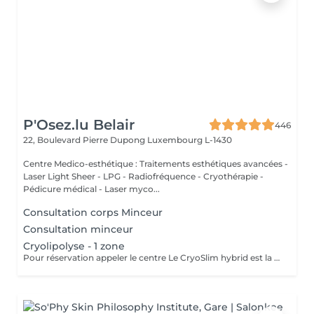
P'Osez.lu Belair
446
22, Boulevard Pierre Dupong
Luxembourg L-1430
Centre Medico-esthétique : Traitements esthétiques avancées -
Laser Light Sheer - LPG - Radiofréquence - Cryothérapie -
Pédicure médical - Laser myco...
Consultation corps Minceur
Consultation minceur
Cryolipolyse - 1 zone
Pour réservation appeler le centre Le CryoSlim hybrid est la nouvelle génération de Cryolipolyse médicale (traitement des cellules de graisse par le froid). CryoSlim hybrid est le seul appareil d'amincissement à garantir les résultats minceur cliniquement supérieurs à la moyenne et exclusivement avec des températures de traitement saines et sans danger pour l'organisme. Ce traitement concerne les hommes et les femmes qui présentent une ou plusieurs zones localisées souvent résistantes aux efforts de régime et sport : ventre, poignées d'amour, culotte de cheval, intérieur des cuisses, genoux, bras, dos.