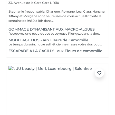
33, Avenue de la Gare
Gare L-1610
Stephanie (responsable, Charlene, Romane, Lea, Clara, Hanane,
Tiffany et Morgane sont heureuses de vous accueillir toute la
semaine de 9h30 à 18h dans...
GOMMAGE DYNAMISANT AUX MACRO-ALGUES
Retrouvez une peau douce et soyeuse Plongez dans la douceur tropicale dIndonésie à travers les notes épicées des huiles essentielles de Girofle et de Muscade. Ce gommage aux effluves chauds et naturels vous transporte tout en exfoliant délicatement votre peau : elle est douce, lumineuse et satinée.
MODELAGE DOS - aux Fleurs de Camomille
Le temps du soin, notre esthéticienne masse votre dos pour un confort sans précédent.
ESCAPADE A LA GACILLY - aux Fleurs de camomille