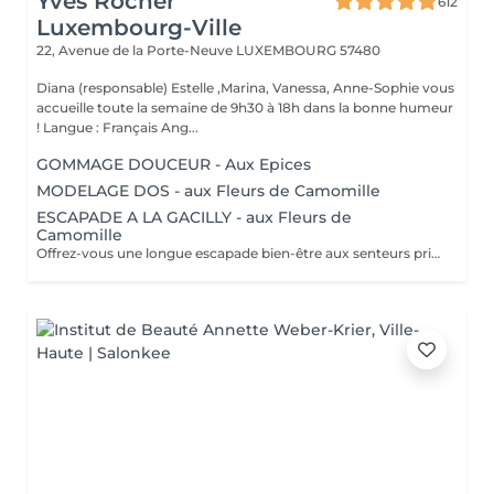
Yves Rocher
612
Luxembourg-Ville
22, Avenue de la Porte-Neuve
LUXEMBOURG 57480
Diana (responsable) Estelle ,Marina, Vanessa, Anne-Sophie vous
accueille toute la semaine de 9h30 à 18h dans la bonne humeur
! Langue : Français Ang...
GOMMAGE DOUCEUR - Aux Epices
MODELAGE DOS - aux Fleurs de Camomille
ESCAPADE A LA GACILLY - aux Fleurs de
Camomille
Offrez-vous une longue escapade bien-être aux senteurs printanières de Camomille, fleur emblématique de nos champs à la Gacilly. le temps s'est arrêté. Incroyablement relaxé et en harmonie, votre corps et votre esprits retrouvent leur équilibre.