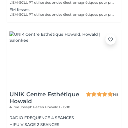
L'EM-SCLUPT utilise des ondes électromagnétiques pour provoquer des contractions musculaires intenses afin de tonifier les muscles et réduire la graisse. La LUMINOTHÉRAPIE du visage consiste à exposer la peau à des lumières LED afin de stimuler le renouvellement cellulaire et améliorer l'éclat du teint.
EM fesses
L'EM-SCLUPT utilise des ondes électromagnétiques pour provoquer des contractions musculaires intenses afin de tonifier les muscles et réduire la graisse.
UNIK Centre Esthétique
148
Howald
4, rue Joseph Felten
Howald L-1508
RADIO FREQUENCE 4 SEANCES
HIFU VISAGE 2 SEANCES