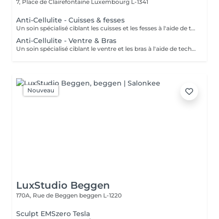
7, Place de Clairefontaine
Luxembourg L-1341
Anti-Cellulite - Cuisses & fesses
Un soin spécialisé ciblant les cuisses et les fesses à l'aide de techniques de massage intensives destinées à stimuler la circulation et à agir sur les tissus sous-jacents. Ce traitement contribue à améliorer l'apparence de la peau, à soutenir la tonicité des tissus et à procurer une sensation de peau plus lisse et revitalisée.
Anti-Cellulite - Ventre & Bras
Un soin spécialisé ciblant le ventre et les bras à l'aide de techniques de massage ciblées destinées à stimuler la circulation et à soutenir l'apparence naturelle de la peau. Ce traitement intensif aide à améliorer la tonicité des tissus, affiner le grain de peau et laisser la peau plus souple, plus douce et agréablement rafraîchie.
Nouveau
LuxStudio Beggen
170A, Rue de Beggen
beggen L-1220
Sculpt EMSzero Tesla