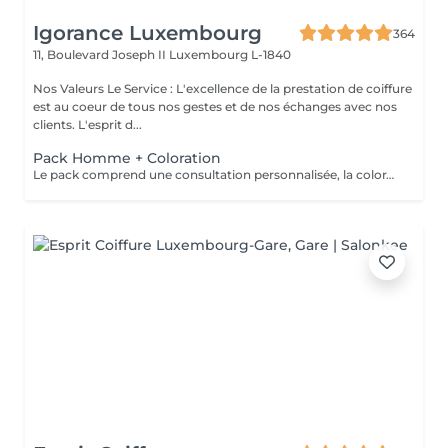
Igorance Luxembourg
364
11, Boulevard Joseph II
Luxembourg L-1840
Nos Valeurs Le Service : L'excellence de la prestation de coiffure
est au coeur de tous nos gestes et de nos échanges avec nos
clients. L'esprit d...
Pack Homme + Coloration
Le pack comprend une consultation personnalisée, la coloration avec les produits LOREAL PROFESSIONNEL , shampooing et conditionneur spécifiques REDKEN , la coupe IGORANCE ( finitions sur cheveux secs) , les produits de styling REDKEN * Tarifs à titre indicatifs à confirmer après la consultation personnalisée établit auprès de votre coiffeur/stylist/spécialiste * La direction se réserve le droit d’apporter des modifications pour le bon fonctionnement du salon