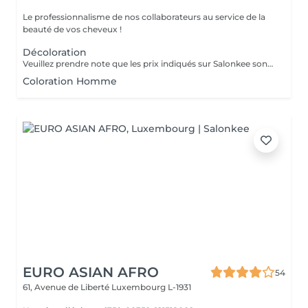
Le professionnalisme de nos collaborateurs au service de la
beauté de vos cheveux !
Décoloration
Veuillez prendre note que les prix indiqués sur Salonkee sont communiqués à titre informatif et s'entendent de base. Ces derniers sont susceptibles de varier selon le diagnostic réalisé à votre arrivée au salon et l'expertise du professionnel à qui vous confiez votre beauté. Dans tous les cas, un devis précis vous sera proposé et toutes réalisations de prestations seront effectuées avec votre accord. Un grand merci d'avance pour votre compréhension. Au plaisir de vous recevoir très vite.
Coloration Homme
EURO ASIAN AFRO
54
61, Avenue de Liberté
Luxembourg L-1931