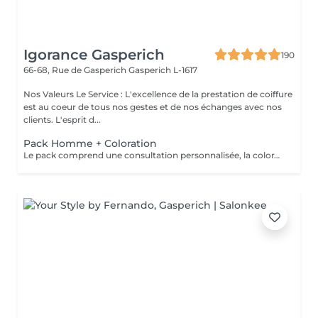
Igorance Gasperich
190
66-68, Rue de Gasperich
Gasperich L-1617
Nos Valeurs Le Service : L'excellence de la prestation de coiffure
est au coeur de tous nos gestes et de nos échanges avec nos
clients. L'esprit d...
Pack Homme + Coloration
Le pack comprend une consultation personnalisée, la coloration avec les produits LOREAL PROFESSIONNEL , shampooing et conditionneur spécifiques REDKEN , la coupe IGORANCE ( finitions sur cheveux secs) , les produits de styling REDKEN * Tarifs à titre indicatifs à confirmer après la consultation personnalisée établit auprès de votre coiffeur/stylist/spécialiste * La direction se réserve le droit d’apporter des modifications pour le bon fonctionnement du salon