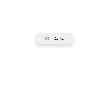
Carte
Société
Support
Équipe
&
Carrières
Référencer votre salon
Légal