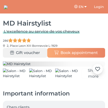
EN
Login
MD Hairstylist
L'excellence au service de vos cheveux
286
2, Place Leon XIII
Bonnevoie L-1929
Gift voucher
Book appointment
Show
more
Important information
Chers clients,
