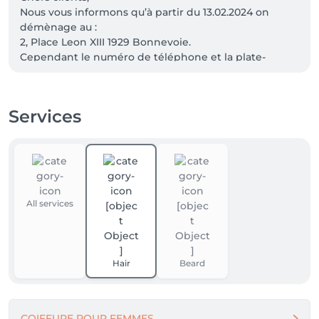
Nous vous informons qu’à partir du 13.02.2024 on 
démènage au :

2, Place Leon XIII 1929 Bonnevoie.

Cependant le numéro de téléphone et la plate-
forme salonkee reste le même.

Nous profitons de cette occasion pour vous 
remercier de votre fidélité et c'est avec grand plaisir 
Services
que nous vous accueillerons dans notre nouveau 
salon.

Á bientôt ☺️

                                       MD Hairstylist
All services
Hair
Beard
COIFFURE POUR FEMMES