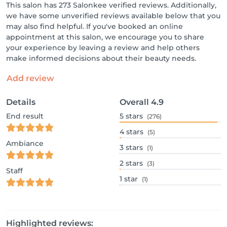
This salon has 273 Salonkee verified reviews. Additionally,
we have some unverified reviews available below that you
may also find helpful. If you've booked an online
appointment at this salon, we encourage you to share
your experience by leaving a review and help others
make informed decisions about their beauty needs.
Add review
Details
Overall
4.9
End result
5
stars
(276)
4
stars
(5)
Ambiance
3
stars
(1)
2
stars
(3)
Staff
1
star
(1)
Highlighted reviews: