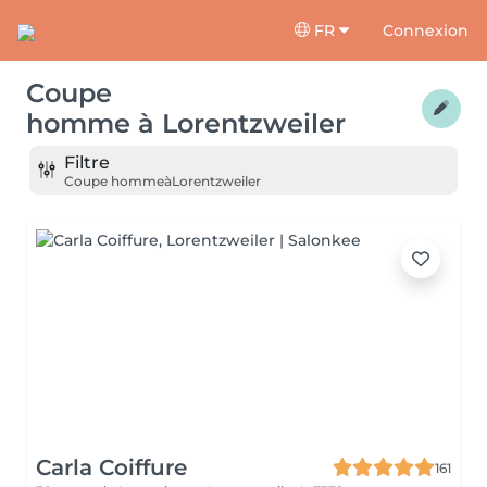
FR
Connexion
Coupe
homme
à
Lorentzweiler
Filtre
Coupe homme
à
Lorentzweiler
Carla Coiffure
161