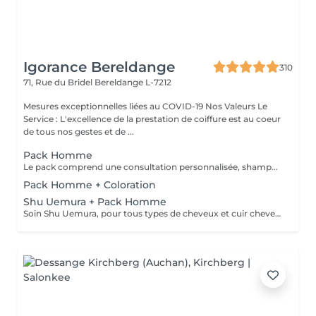
Igorance Bereldange
310
71, Rue du Bridel
Bereldange L-7212
Mesures exceptionnelles liées au COVID-19 Nos Valeurs Le
Service : L'excellence de la prestation de coiffure est au coeur
de tous nos gestes et de ...
Pack Homme
Le pack comprend une consultation personnalisée, shampooing et conditionneur spécifiques REDKEN, la coupe IGORANCE (finitions sur cheveux secs ) et les produits de styling REDKEN * Tarifs à titre indicatifs à confirmer après la consultation personnalisée établit auprès de votre coiffeur/stylist/spécialiste * La direction se réserve le droit d’apporter des modifications pour le bon fonctionnement du salon
Pack Homme + Coloration
Shu Uemura + Pack Homme
Soin Shu Uemura, pour tous types de cheveux et cuir chevelu + Pack Homme