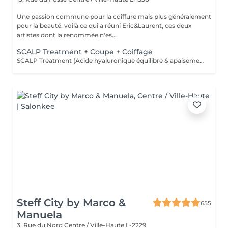
Une passion commune pour la coiffure mais plus généralement
pour la beauté, voilà ce qui a réuni Eric&Laurent, ces deux
artistes dont la renommée n'es...
SCALP Treatment + Coupe + Coiffage
SCALP Treatment (Acide hyaluronique équilibre & apaisement) Pour rééquilibrer et purifier le cuir chevelu. Idéal en cas de démangeaisons, pellicules, sécheresse ou excès de sébum. -Apaise le cuir chevelu -Purifie en douceur -Rééquilibre la barrière protectrice naturelle -Favorise un environnement sain pour la pousse
Steff City by Marco &
655
Manuela
3, Rue du Nord
Centre / Ville-Haute L-2229