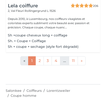
Lela coiffure
206
2, Val Fleuri
Rollingergrund L-1526
Depuis 2010, à Luxembourg, nos coiffeurs visagistes et
coloristes experts subliment votre beauté avec passion et
précision. Chaque coupe, chaque nuanc...
Sh +coupe cheveux long + coiffage
Sh. + Coupe + Coiffage
Sh + coupe + sechage (style fort dégradé)
«
1
2
3
4
...
11
»
Salonkee
Coiffeurs
Lorentzweiler
Coupe homme