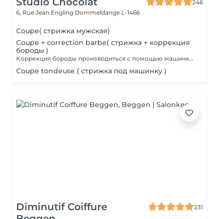
Studio Chocolat
246
6, Rue Jean Engling
Dommeldange L-1466
Coupe( стрижка мужская)
Coupe + correction barbe( стрижка + коррекция
бороды )
Коррекция бороды производиться с помощью машинки для стрижки волос.
Coupe tondeuse ( стрижка под машинку )
Diminutif Coiffure
231
Beggen