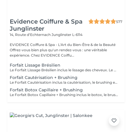
Evidence Coiffure & Spa
577
Junglinster
14, Route d‘Echternach
Junglinster L-6114
EVIDENCE Coiffure & Spa - L'Art du Bien-Être & de la Beauté
Offrez-vous bien plus qu'un rendez-vous : une véritable
expérience. Chez EVIDENCE Coiffu...
Forfait Lissage Brésilien
Le Forfait Lissage Brésilien inclus le lissage des cheveux. Le prix pourra varier en fonction de la longueur et densité des cheveux. Pour tout renseignement complémentaire, n'hésitez pas à nous appeler.
Forfait Cautérisation + Brushing
Le Forfait Cautérisation inclus la cautérisation, le brushing et le shampoing. Le prix pourra varier en fonction de la longueur des cheveux. Pour tout renseignement complémentaire, n'hésitez pas à nous appeler.
Forfait Botox Capillaire + Brushing
Le Forfait Botox Capillaire + Brushing inclus le botox, le brushing et le shampoing. Le prix pourra varier en fonction de la longueur des cheveux. Pour tout renseignement complémentaire, n'hésitez pas à nous appeler.