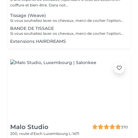
coiffure et bien-être. Dans not...
Tissage (Weave)
Si vous souhaitez laver os cheveux, merci de cocher l'option correspondante dans les prestations et combiner avec la coiffure selon ce qui est disponible. merci de contacter le salon pour vérifier la disponibilité des cheveux. Important: cheveux sans tresse ni noeuds à l'arrivée; tout noeuds ou tressage entraîne l'annulation et 50% de la prestation est retenu. Toute arrivée retardée de 15-30 minutes ou plus entraînera l'annulation automatique du rendez-vous.
BANDE DE TISSAGE
Si vous souhaitez laver os cheveux, merci de cocher l'option correspondante dans les prestations et combiner avec la coiffure selon ce qui est disponible. merci de contacter le salon pour vérifier la disponibilité des cheveux. Important: cheveux sans tresse ni noeuds à l'arrivée; tout noeuds ou tressage entraîne l'annulation et 50% de la prestation est retenu. Toute arrivée retardée de 15-30 minutes ou plus entraînera l'annulation automatique du rendez-vous.
Extensions HAIRDREAMS
Malo Studio
370
200, route d'Esch
Luxembourg L-1471