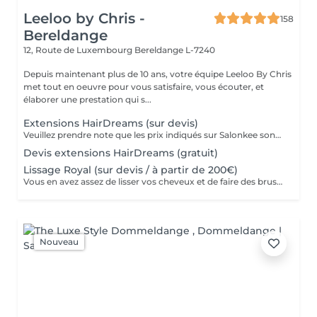
Leeloo by Chris -
158
Bereldange
12, Route de Luxembourg
Bereldange L-7240
Depuis maintenant plus de 10 ans, votre équipe Leeloo By Chris
met tout en oeuvre pour vous satisfaire, vous écouter, et
élaborer une prestation qui s...
Extensions HairDreams (sur devis)
Veuillez prendre note que les prix indiqués sur Salonkee sont communiqués à titre informatif et s'entendent de base. Ces derniers sont susceptibles de varier selon le diagnostic réalisé à votre arrivée au salon et l'expertise du professionnel à qui vous confiez votre beauté. Dans tous les cas, un devis précis vous sera proposé et toutes réalisations de prestations seront effectuées avec votre accord. Un grand merci d'avance pour votre compréhension. Au plaisir de vous revoir très vite.
Devis extensions HairDreams (gratuit)
Lissage Royal (sur devis / à partir de 200€)
Vous en avez assez de lisser vos cheveux et de faire des brushings au quotidien ? Les bienfaits de nos lissages sont nombreux, et ont comme atouts principales un gain de temps au quotidien, et l’avantage d’avoir des cheveux hydratés, brillants, et coiffés en tout temps et sans aucun effort ! Avec sa superbe composition à base d'acide hyaluronique et de protéine de soie, le lissage royal apporte hydratation et brillance à votre chevelure tout en lissant à 100% pour une durée moyenne de 7/8 mois ! Ses bienfaits : -Diminue la chute des cheveux -Diminue la casse des cheveux -Lisse à 100% -Organique, adapté aux enfants et femmes enceintes -Apporte une brillance extrême -Apporte de L'hydratation -Gain de temps au quotidien (adios les brushings et le lisseur) Prenez soin de vous !
Nouveau