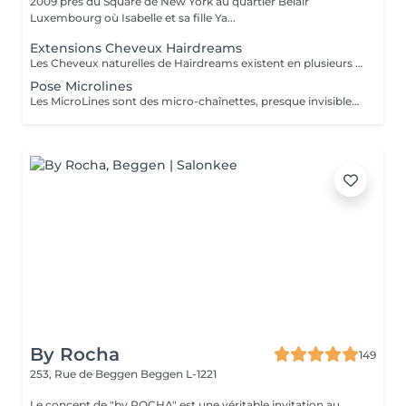
2009 près du Square de New York au quartier Belair
Luxembourg où Isabelle et sa fille Ya...
Extensions Cheveux Hairdreams
Les Cheveux naturelles de Hairdreams existent en plusieurs variétés et qualités Venez au salon pour votre devis gratuit
Pose Microlines
Les MicroLines sont des micro-chaînettes, presque invisibles, sur lesquelles sont noués à la main des cheveux Hairdreams. Une fois la couleur et la structure choisies, elles sont fixées à vos cheveux et s´intègrent discrètement, dans une harmonie parfaite à la chevelure. Les microlines sont disponibles à partir de 1750 Euro
By Rocha
149
253, Rue de Beggen
Beggen L-1221
Le concept de "by ROCHA" est une véritable invitation au