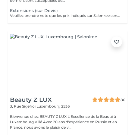
derniers sont susceptibles de...
Extensions (sur Devis)
Veuillez prendre note que les prix indiqués sur Salonkee sont communiqués à titre informatif et s'entendent de base. Ces derniers sont susceptibles de varier selon le diagnostic réalisé à votre arrivée au salon et l'expertise du professionnel à qui vous confiez votre beauté. Dans tous les cas, un devis précis vous sera proposé et toutes réalisations de prestations seront effectuées avec votre accord.
Beauty Z LUX
86
3, Rue Sigefroi
Luxembourg 2536
Bienvenue chez BEAUTY Z LUX L'Excellence de la Beauté à
Luxembourg Villé Avec 20 ans d'expérience en Russie et en
France, nous avons le plaisir de v...