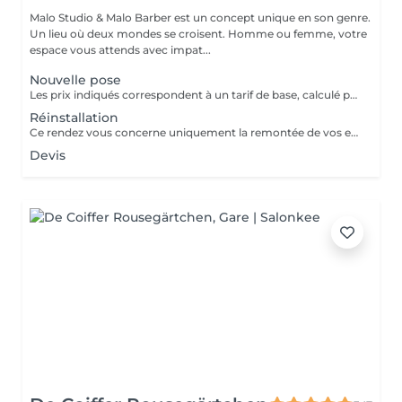
Malo Studio & Malo Barber est un concept unique en son genre.
Un lieu où deux mondes se croisent. Homme ou femme, votre
espace vous attends avec impat...
Nouvelle pose
Les prix indiqués correspondent à un tarif de base, calculé pour 1 rangée avec 2 mèches, soit le minimum pour un apport de volume uniquement. Un diagnostic personnalisé est réalisé avant chaque prestation. Le tarif final varie en fonction : - de la densité de vos cheveux, -de leur longueur, -du nombre de rangées nécessaires -du résultat souhaité.
Réinstallation
Ce rendez vous concerne uniquement la remontée de vos extensions déjà posées. Aucune nouvelle installation incluse, pour une pose complète ou de nouveaux cheveux, merci de réserver le service "nouvelle pose"
Devis