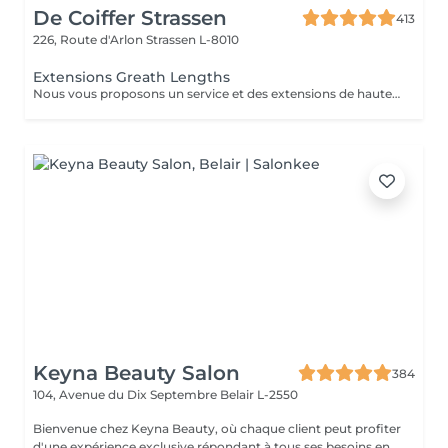
De Coiffer Strassen
413
226, Route d'Arlon
Strassen L-8010
Extensions Greath Lengths
Nous vous proposons un service et des extensions de haute qualité, en collaborant avec la marque exclusive Great Lengths! En cas de questions veuillez appeler au +352 26 35 02 89 Devis gratuit!
Keyna Beauty Salon
384
104, Avenue du Dix Septembre
Belair L-2550
Bienvenue chez Keyna Beauty, où chaque client peut profiter
d'une expérience exclusive répondant à tous ses besoins en