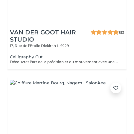
VAN DER GOOT HAIR
513
STUDIO
17, Rue de l'Étoile
Diekirch L-9229
Calligraphy Cut
Découvrez l'art de la précision et du mouvement avec une coupe Calligraphy Cut. Grâce à une technique unique réalisée avec une lame inclinée, chaque mèche est sculptée pour créer des couches douces et fluides, apportant volume naturel, texture et une forme légère. Idéale pour renforcer la densité, encadrer le visage et donner aux cheveux une sensation aérienne. Cette technique crée un style moderne, dynamique et parfaitement travaillé.